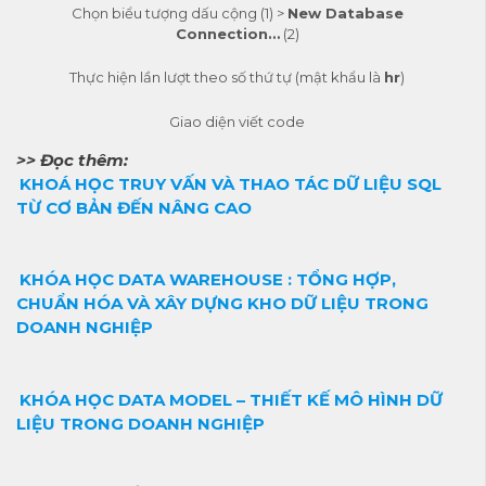
Chọn biểu tượng dấu cộng (1) >
New Database
Connection…
(2)
Thực hiện lần lượt theo số thứ tự (mật khẩu là
hr
)
Giao diện viết code
>> Đọc thêm:
KHOÁ HỌC TRUY VẤN VÀ THAO TÁC DỮ LIỆU SQL
TỪ CƠ BẢN ĐẾN NÂNG CAO
KHÓA HỌC DATA WAREHOUSE : TỔNG HỢP,
CHUẨN HÓA VÀ XÂY DỰNG KHO DỮ LIỆU TRONG
DOANH NGHIỆP
KHÓA HỌC DATA MODEL – THIẾT KẾ MÔ HÌNH DỮ
LIỆU TRONG DOANH NGHIỆP