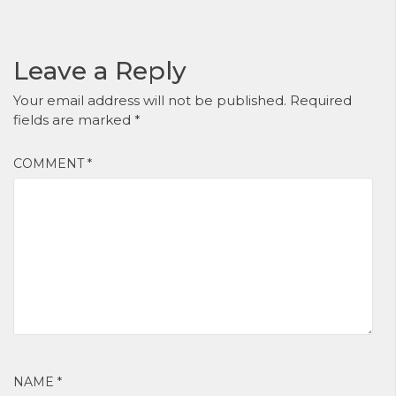
xây dựng lại
index trong cơ
(rebuild) trong
sở dữ liệu ?
Oracle
Database?
Leave a Reply
Your email address will not be published.
Required
fields are marked
*
COMMENT
*
NAME
*