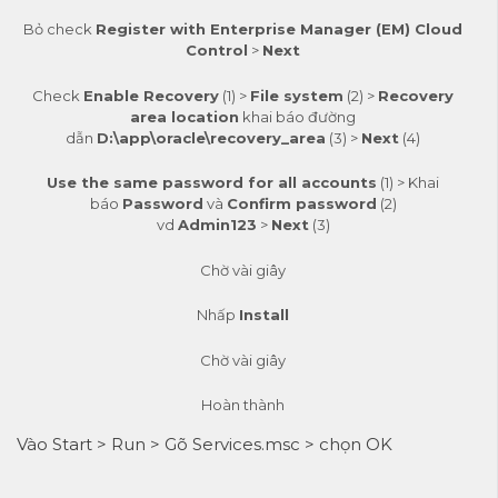
Bỏ check
Register with Enterprise Manager (EM) Cloud
Control
>
Next
Check
Enable Recovery
(1) >
File system
(2) >
Recovery
area location
khai báo đường
dẫn
D:\app\oracle\recovery_area
(3) >
Next
(4)
Use the same password for all accounts
(1) > Khai
báo
Password
và
Confirm password
(2)
vd
Admin123
>
Next
(3)
Chờ vài giây
Nhấp
Install
Chờ vài giây
Hoàn thành
Vào Start > Run > Gõ Services.msc > chọn OK