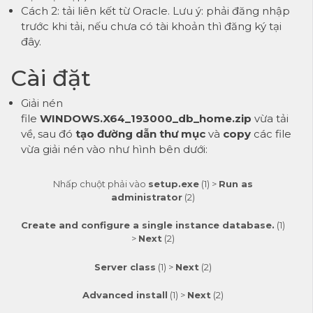
Cách 2: tải liên kết từ
Oracle
. Lưu ý: phải đăng nhập
trước khi tải, nếu chưa có tài khoản thì đăng ký
tại
đây
.
Cài đặt
Giải nén
file
WINDOWS.X64_193000_db_home.zip
vừa tải
về, sau đó
tạo đường dẫn thư mục
và
copy
các file
vừa giải nén vào như hình bên dưới:
Nhấp chuột phải vào
setup.exe
(1) >
Run as
administrator
(2)
Create and configure a single instance database.
(1)
>
Next
(2)
Server class
(1) >
Next
(2)
Advanced install
(1) >
Next
(2)