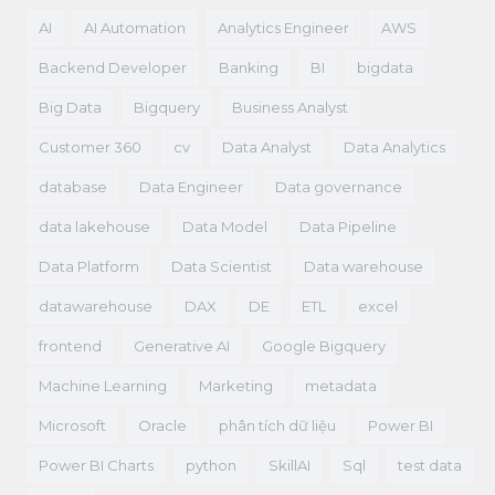
AI
AI Automation
Analytics Engineer
AWS
Backend Developer
Banking
BI
bigdata
Big Data
Bigquery
Business Analyst
Customer 360
cv
Data Analyst
Data Analytics
database
Data Engineer
Data governance
data lakehouse
Data Model
Data Pipeline
Data Platform
Data Scientist
Data warehouse
datawarehouse
DAX
DE
ETL
excel
frontend
Generative AI
Google Bigquery
Machine Learning
Marketing
metadata
Microsoft
Oracle
phân tích dữ liệu
Power BI
Power BI Charts
python
SkillAI
Sql
test data