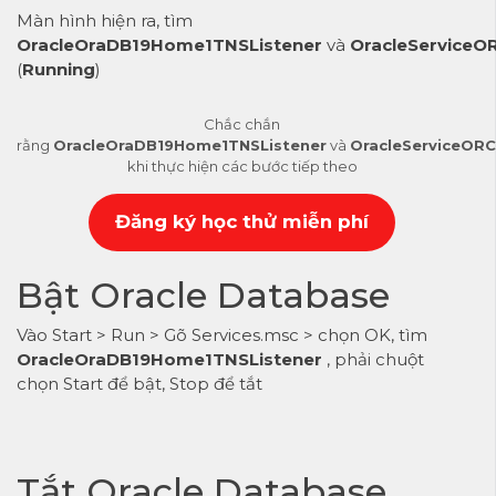
Màn hình hiện ra, tìm
OracleOraDB19Home1TNSListener
và
OracleServiceO
(
Running
)
Chắc chắn
rằng
OracleOraDB19Home1TNSListener
và
OracleServiceORC
khi thực hiện các bước tiếp theo
Đăng ký học thử miễn phí
Bật Oracle Database
Vào Start > Run > Gõ Services.msc > chọn OK, tìm
OracleOraDB19Home1TNSListener
, phải chuột
chọn Start để bật, Stop để tắt
Tắt Oracle Database