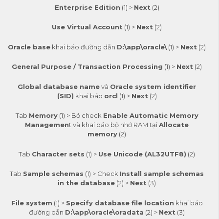
Enterprise Edition
(1) >
Next
(2)
Use Virtual Account
(1) >
Next
(2)
Oracle base
khai báo đường dẫn
D:\app\oracle\
(1) >
Next
(2)
General Purpose / Transaction Processing
(1) >
Next
(2)
Global database name
và
Oracle system identifier
(SID)
khai báo
orcl
(1) >
Next
(2)
Tab
Memory
(1) > Bỏ check
Enable Automatic Memory
Managemen
t và khai báo bộ nhớ RAM tại
Allocate
memory
(2)
Tab
Character sets
(1) >
Use Unicode (AL32UTF8)
(2)
Tab
Sample schemas
(1) > Check
Install sample schemas
in the database
(2) >
Next
(3)
File system
(1) >
Specify database file location
khai báo
đường dẫn
D:\app\oracle\oradata
(2) >
Next
(3)