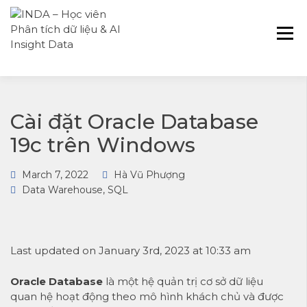
INDA – Học viện Đào tạo phân tích dữ
INDA – HỌC VIÊN
liệu & AI chuyên sâu cho ngành ngân
PHÂN TÍCH DỮ
hàng – bảo hiểm – chứng khoán và
LIỆU & AI INSIGHT
doanh nghiệp với các project thực tế,
DATA
cá nhân hóa lộ trình với AI
Cài đặt Oracle Database
19c trên Windows
March 7, 2022
Hà Vũ Phượng
Data Warehouse
,
SQL
Last updated on January 3rd, 2023 at 10:33 am
Oracle Database
là một hệ quản trị cơ sở dữ liệu
quan hệ hoạt động theo mô hình khách chủ và được