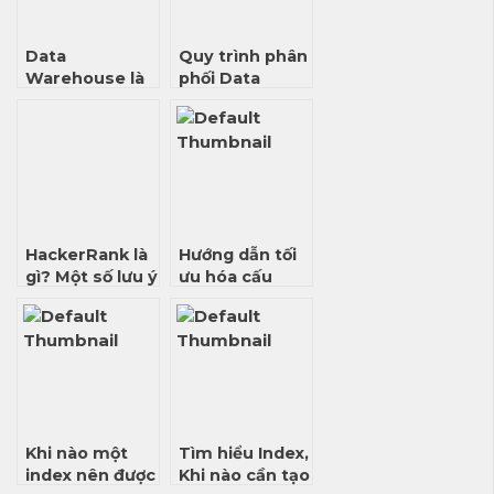
Data
Quy trình phân
Warehouse là
phối Data
gì? Top 7 ứng
Warehouse –
dụng quan
Kiến thức cơ
trọng của kho
bản
dữ liệu
HackerRank là
Hướng dẫn tối
gì? Một số lưu ý
ưu hóa cấu
cho người mới
trúc object,
gia nhập
tablespace
HackerRank
CSDL Oracle
(Cập nhật
2026)
Khi nào một
Tìm hiểu Index,
index nên được
Khi nào cần tạo