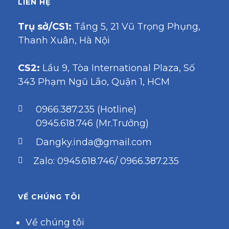
LIÊN HỆ
Trụ sở/CS1:
Tầng 5, 21 Vũ Trọng Phụng,
Thanh Xuân, Hà Nội
CS2:
Lầu 9, Tòa International Plaza, Số
343 Phạm Ngũ Lão, Quận 1, HCM
0966.387.235 (Hotline)
0945.618.746 (Mr.Trưởng)
Dangky.inda@gmail.com
Zalo: 0945.618.746/ 0966.387.235
VỀ CHÚNG TÔI
Về chúng tôi