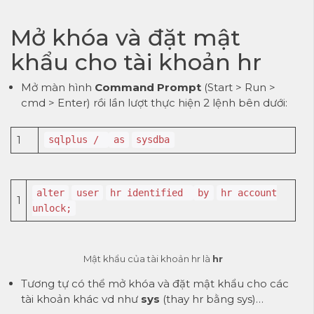
Mở khóa và đặt mật
khẩu cho tài khoản hr
Mở màn hình
Command Prompt
(Start > Run >
cmd > Enter) rồi lần lượt thực hiện 2 lệnh bên dưới:
1
sqlplus /
as
sysdba
alter
user
hr identified
by
hr account
1
unlock;
Mật khẩu của tài khoản hr là
hr
Tương tự có thể mở khóa và đặt mật khẩu cho các
tài khoản khác vd như
sys
(thay hr bằng sys)…