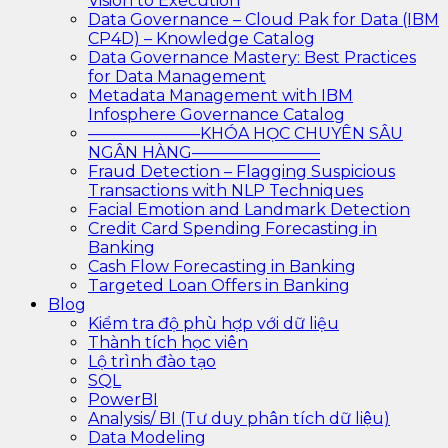
Vision to Execution
Data Governance – Cloud Pak for Data (IBM
CP4D) – Knowledge Catalog
Data Governance Mastery: Best Practices
for Data Management
Metadata Management with IBM
Infosphere Governance Catalog
———————KHÓA HỌC CHUYÊN SÂU
NGÂN HÀNG————————
Fraud Detection – Flagging Suspicious
Transactions with NLP Techniques
Facial Emotion and Landmark Detection
Credit Card Spending Forecasting in
Banking
Cash Flow Forecasting in Banking
Targeted Loan Offers in Banking
Blog
Kiểm tra độ phù hợp với dữ liệu
Thành tích học viên
Lộ trình đào tạo
SQL
PowerBI
Analysis/ BI (Tư duy phân tích dữ liệu)
Data Modeling