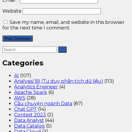
Email
*
Website
Save my name, email, and website in this browser
for the next time I comment.
Categories
AI
(107)
Analysis/ BI (Tư duy phân tích dữ liệu)
(113)
Analytics Engineer
(4)
Apache Spark
(6)
AWS
(28)
Câu chuyện ngành Data
(87)
Chat GPT
(14)
Contest 2023
(2)
Data Analyst
(44)
Data Catalog
(5)
Data Cloud
(3)