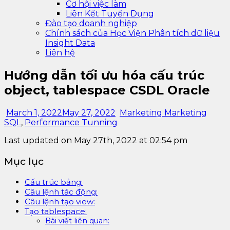
Cơ hội việc làm
Liên Kết Tuyển Dụng
Đào tạo doanh nghiệp
Chính sách của Học Viện Phân tích dữ liệu
Insight Data
Liên hệ
Hướng dẫn tối ưu hóa cấu trúc
object, tablespace CSDL Oracle
March 1, 2022
May 27, 2022
Marketing Marketing
SQL
,
Performance Tunning
Last updated on May 27th, 2022 at 02:54 pm
Mục lục
Cấu trúc bảng:
Câu lệnh tác động:
Câu lệnh tạo view:
Tạo tablespace:
Bài viết liên quan: