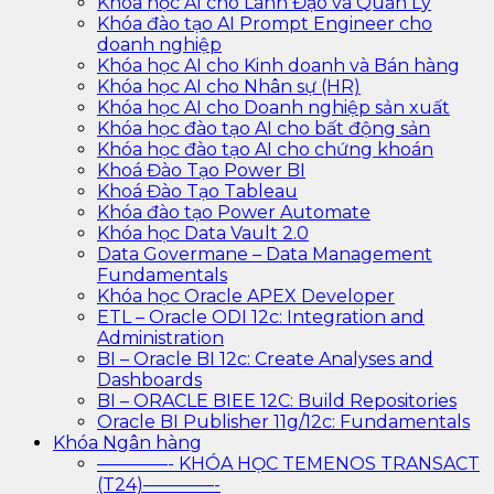
Khóa học AI cho Lãnh Đạo và Quản Lý
Khóa đào tạo AI Prompt Engineer cho
doanh nghiệp
Khóa học AI cho Kinh doanh và Bán hàng
Khóa học AI cho Nhân sự (HR)
Khóa học AI cho Doanh nghiệp sản xuất
Khóa học đào tạo AI cho bất động sản
Khóa học đào tạo AI cho chứng khoán
Khoá Đào Tạo Power BI
Khoá Đào Tạo Tableau
Khóa đào tạo Power Automate
Khóa học Data Vault 2.0
Data Govermane – Data Management
Fundamentals
Khóa học Oracle APEX Developer
ETL – Oracle ODI 12c: Integration and
Administration
BI – Oracle BI 12c: Create Analyses and
Dashboards
BI – ORACLE BIEE 12C: Build Repositories
Oracle BI Publisher 11g/12c: Fundamentals
Khóa Ngân hàng
————- KHÓA HỌC TEMENOS TRANSACT
(T24)————-