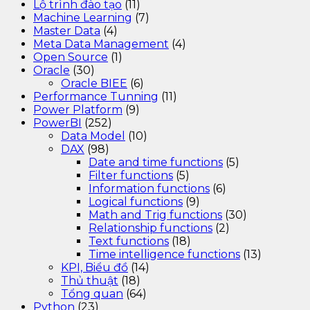
Lộ trình đào tạo
(11)
Machine Learning
(7)
Master Data
(4)
Meta Data Management
(4)
Open Source
(1)
Oracle
(30)
Oracle BIEE
(6)
Performance Tunning
(11)
Power Platform
(9)
PowerBI
(252)
Data Model
(10)
DAX
(98)
Date and time functions
(5)
Filter functions
(5)
Information functions
(6)
Logical functions
(9)
Math and Trig functions
(30)
Relationship functions
(2)
Text functions
(18)
Time intelligence functions
(13)
KPI, Biểu đồ
(14)
Thủ thuật
(18)
Tổng quan
(64)
Python
(23)