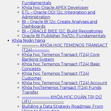
Fundamentals
Khóa học Oracle APEX Developer
ETL – Oracle ODI 12c: Integration and
Administration
BI – Oracle BI 12c: Create Analyses and
Dashboards
BI – ORACLE BIEE 12C: Build Repositories
Oracle BI Publisher 11g/12c: Fundamentals
Khóa Ngân hàng
————- KHÓA HỌC TEMENOS TRANSACT
(T24)————-
Khóa học Temenos Transact (T24) Core
Banking System
Khóa học Temenos Transact (T24) Basic
Concepts
Khóa học Temenos Transact (T24)
Customer
Khóa học Temenos Transact (T24) Account
Khóa họcTemenos Transact (T24) Funds
Transfer
——————— KHÓA HỌC QUẢN TRỊ DỮ
LIỆU ————————
Building a Data Strategy Roadmap: From