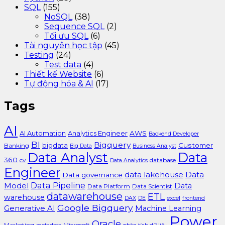
SQL
(155)
NoSQL
(38)
Sequence SQL
(2)
Tối ưu SQL
(6)
Tài nguyên học tập
(45)
Testing
(24)
Test data
(4)
Thiết kế Website
(6)
Tự động hóa & AI
(17)
Tags
AI
AI Automation
Analytics Engineer
AWS
Backend Developer
BI
Bigquery
bigdata
Customer
Banking
Big Data
Business Analyst
Data Analyst
Data
360
cv
database
Data Analytics
Engineer
data lakehouse
Data
Data governance
Data Pipeline
Model
Data
Data Platform
Data Scientist
datawarehouse
ETL
warehouse
excel
DAX
DE
frontend
Google Bigquery
Generative AI
Machine Learning
Power
Oracle
Marketing
Microsoft