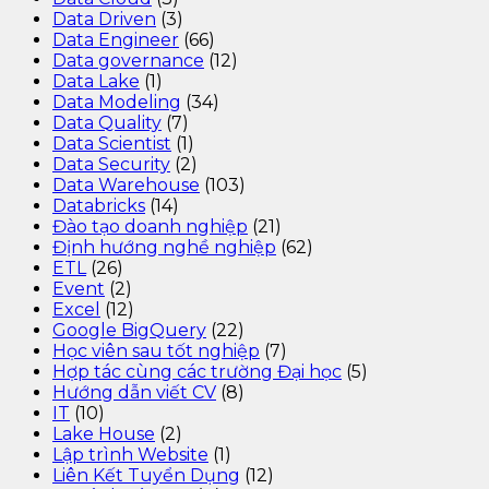
Data Driven
(3)
Data Engineer
(66)
Data governance
(12)
Data Lake
(1)
Data Modeling
(34)
Data Quality
(7)
Data Scientist
(1)
Data Security
(2)
Data Warehouse
(103)
Databricks
(14)
Đào tạo doanh nghiệp
(21)
Định hướng nghề nghiệp
(62)
ETL
(26)
Event
(2)
Excel
(12)
Google BigQuery
(22)
Học viên sau tốt nghiệp
(7)
Hợp tác cùng các trường Đại học
(5)
Hướng dẫn viết CV
(8)
IT
(10)
Lake House
(2)
Lập trình Website
(1)
Liên Kết Tuyển Dụng
(12)