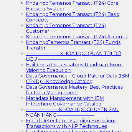
Khóa học Temenos Transact (T24) Core
Banking System
Khóa học Temenos Transact (T24) Basic
Concepts
Khóa học Temenos Transact (T24)
Customer
Khóa học Temenos Transact (T24) Account
Khóa họcTemenos Transact (T24) Funds
Transfer
——————— KHÓA HỌC QUẢN TRỊ DỮ
LIỆU ————————
Building a Data Strategy Roadmap: From
Vision to Execution
Data Governance – Cloud Pak for Data (IBM
CP4D) – Knowledge Catalog
Data Governance Mastery: Best Practices
for Data Management
Metadata Management with IBM
Infosphere Governance Catalog
———————KHÓA HỌC CHUYÊN SÂU
NGÂN HÀNG————————
Fraud Detection – Flagging Suspicious
Transactions with NLP Techniques
Facial Emotion and Landmark Detection