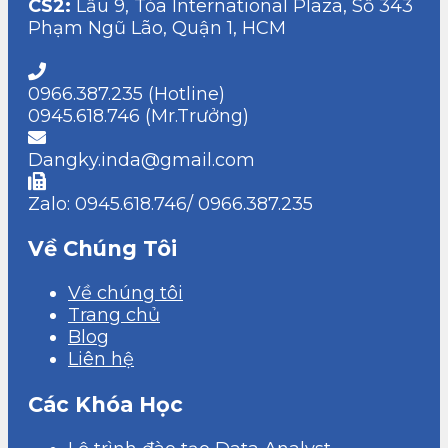
CS2:
Lầu 9, Tòa International Plaza, Số 343
Phạm Ngũ Lão, Quận 1, HCM
0966.387.235 (Hotline)
0945.618.746 (Mr.Trưởng)
Dangky.inda@gmail.com
Zalo: 0945.618.746/ 0966.387.235
Về Chúng Tôi
Về chúng tôi
Trang chủ
Blog
Liên hệ
Các Khóa Học