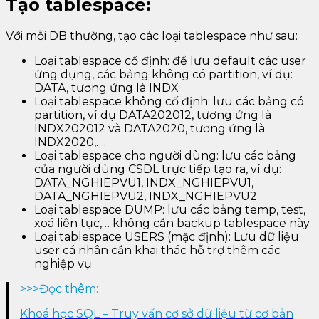
Tạo tablespace:
Với mỗi DB thường, tạo các loại tablespace như sau:
Loại tablespace cố định: để lưu default các user
ứng dụng, các bảng không có partition, ví dụ:
DATA, tương ứng là INDX
Loại tablespace không cố định: lưu các bảng có
partition, ví dụ DATA202012, tương ứng là
INDX202012 và DATA2020, tương ứng là
INDX2020,….
Loại tablespace cho người dùng: lưu các bảng
của người dùng CSDL trực tiếp tạo ra, ví dụ:
DATA_NGHIEPVU1, INDX_NGHIEPVU1,
DATA_NGHIEPVU2, INDX_NGHIEPVU2
Loại tablespace DUMP: lưu các bảng temp, test,
xoá liên tục,… không cần backup tablespace này
Loại tablespace USERS (mặc định): Lưu dữ liệu
user cá nhân cần khai thác hỗ trợ thêm các
nghiệp vụ
>>>Đọc thêm:
Khoá học SQL – Truy vấn cơ sở dữ liệu từ cơ bản