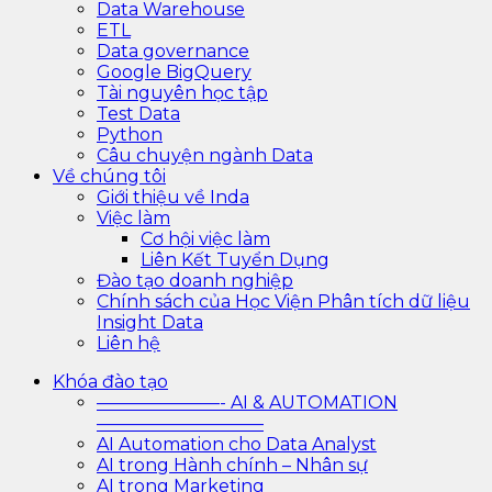
Data Warehouse
ETL
Data governance
Google BigQuery
Tài nguyên học tập
Test Data
Python
Câu chuyện ngành Data
Về chúng tôi
Giới thiệu về Inda
Việc làm
Cơ hội việc làm
Liên Kết Tuyển Dụng
Đào tạo doanh nghiệp
Chính sách của Học Viện Phân tích dữ liệu
Insight Data
Liên hệ
Khóa đào tạo
———————- AI & AUTOMATION
—————————–
AI Automation cho Data Analyst
AI trong Hành chính – Nhân sự
AI trong Marketing