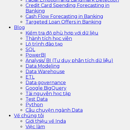
Credit Card Spending Forecasting in
Banking
Cash Flow Forecasting in Banking
Targeted Loan Offers in Banking
Blog
Kiểm tra độ phù hợp với dữ liệu
Thành tích học viên
Lộ trình đào tạo
SQL
PowerBI
Analysis/ BI (Tư duy phân tích dữ liệu)
Data Modeling
Data Warehouse
ETL
Data governance
Google BigQuery
Tài nguyên học tập
Test Data
Python
Câu chuyện ngành Data
Về chúng tôi
Giới thiệu về Inda
Việc làm