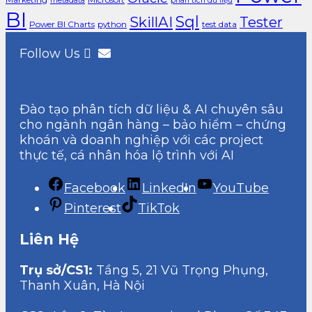
metadata
phân tích dữ liệu
BI
Sql
SkillAI
Tester
Power BI Charts
python
test data
Follow Us
Đào tạo phân tích dữ liệu & AI chuyên sâu
cho ngành ngân hàng – bảo hiểm – chứng
khoán và doanh nghiệp với các project
thực tế, cá nhân hóa lộ trình với AI
Facebook
LinkedIn
YouTube
Pinterest
TikTok
Liên Hệ
Trụ sở/CS1:
Tầng 5, 21 Vũ Trọng Phụng,
Thanh Xuân, Hà Nội