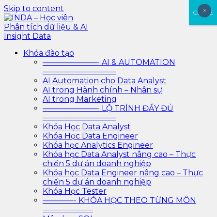
Skip to content
×
×
CLOSE
INDA – Học viên Phân tích dữ liệu & AI Insight Data
INDA – Học viện Đào tạo phân tích dữ liệu & AI chuyên
Khóa đào tạo
sâu cho ngành ngân hàng – bảo hiểm – chứng khoán
———————- AI & AUTOMATION
và doanh nghiệp với các project thực tế, cá nhân hóa
—————————–
lộ trình với AI
AI Automation cho Data Analyst
AI trong Hành chính – Nhân sự
AI trong Marketing
———————- LỘ TRÌNH ĐẦY ĐỦ
—————————–
Khóa Học Data Analyst
Khóa Học Data Engineer
Khóa học Analytics Engineer
Khóa học Data Analyst nâng cao – Thực
chiến 5 dự án doanh nghiệp
Khóa học Data Engineer nâng cao – Thực
chiến 5 dự án doanh nghiệp
Khóa Học Tester
————- KHÓA HỌC THEO TỪNG MÔN
——————–