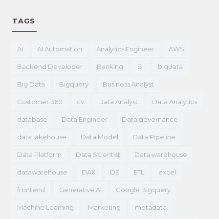
TAGS
AI
AI Automation
Analytics Engineer
AWS
Backend Developer
Banking
BI
bigdata
Big Data
Bigquery
Business Analyst
Customer 360
cv
Data Analyst
Data Analytics
database
Data Engineer
Data governance
data lakehouse
Data Model
Data Pipeline
Data Platform
Data Scientist
Data warehouse
datawarehouse
DAX
DE
ETL
excel
frontend
Generative AI
Google Bigquery
Machine Learning
Marketing
metadata