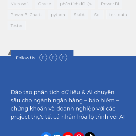
Microsoft
Oracle
phân tích dữ liệu
Power BI
Power BI Charts
python
SkillAI
Sql
test data
Tester
Follow Us
Đào tạo phân tích dữ liệu & AI chuyên
sâu cho ngành ngân hàng – bảo hiểm –
chứng khoán và doanh nghiệp với các
project thực tế, cá nhân hóa lộ trình với AI