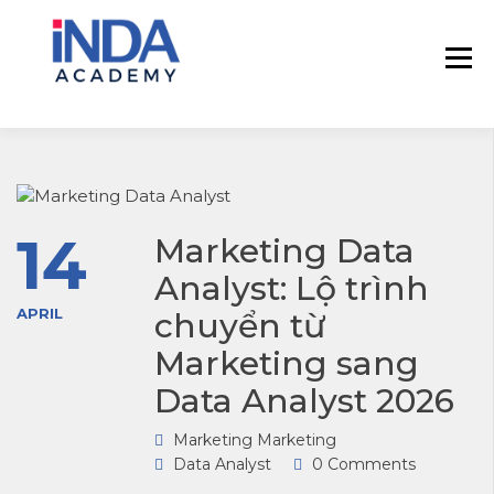
INDA – Học viện Đào tạo phân tích dữ
INDA – HỌC VIÊN
liệu & AI chuyên sâu cho ngành ngân
PHÂN TÍCH DỮ
hàng – bảo hiểm – chứng khoán và
LIỆU & AI INSIGHT
doanh nghiệp với các project thực tế,
DATA
cá nhân hóa lộ trình với AI
14
Marketing Data
Analyst: Lộ trình
APRIL
chuyển từ
Marketing sang
Data Analyst 2026
Marketing Marketing
Data Analyst
0 Comments