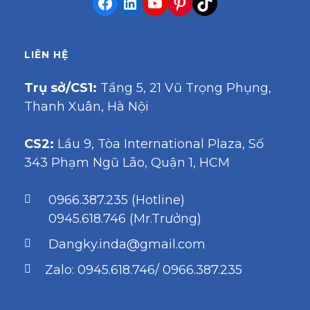
LIÊN HỆ
Trụ sở/CS1:
Tầng 5, 21 Vũ Trọng Phụng,
Thanh Xuân, Hà Nội
CS2:
Lầu 9, Tòa International Plaza, Số
343 Phạm Ngũ Lão, Quận 1, HCM
0966.387.235 (Hotline)
0945.618.746 (Mr.Trưởng)
Dangky.inda@gmail.com
Zalo: 0945.618.746/ 0966.387.235