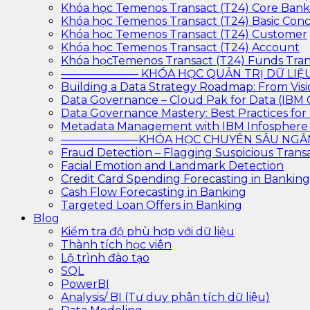
Khóa học Temenos Transact (T24) Core Ban
Khóa học Temenos Transact (T24) Basic Con
Khóa học Temenos Transact (T24) Customer
Khóa học Temenos Transact (T24) Account
Khóa họcTemenos Transact (T24) Funds Tran
——————— KHÓA HỌC QUẢN TRỊ DỮ L
Building a Data Strategy Roadmap: From Visi
Data Governance – Cloud Pak for Data (IBM
Data Governance Mastery: Best Practices f
Metadata Management with IBM Infosphere
———————KHÓA HỌC CHUYÊN SÂU N
Fraud Detection – Flagging Suspicious Trans
Facial Emotion and Landmark Detection
Credit Card Spending Forecasting in Banking
Cash Flow Forecasting in Banking
Targeted Loan Offers in Banking
Blog
Kiểm tra độ phù hợp với dữ liệu
Thành tích học viên
Lộ trình đào tạo
SQL
PowerBI
Analysis/ BI (Tư duy phân tích dữ liệu)