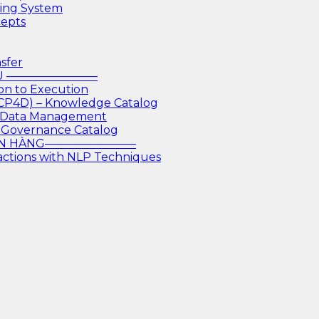
king System
cepts
sfer
IỆU ————————
on to Execution
 CP4D) – Knowledge Catalog
or Data Management
 Governance Catalog
GÂN HÀNG————————
actions with NLP Techniques