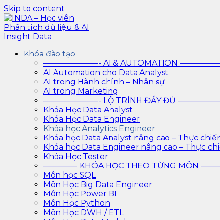
Skip to content
INDA – Học viên Phân tích dữ liệu & AI Insight Data
INDA – Học viện Đào tạo phân tích dữ liệu & AI chuyên
Khóa đào tạo
trình với AI
———————- AI & AUTOMATION ————
AI Automation cho Data Analyst
AI trong Hành chính – Nhân sự
AI trong Marketing
———————- LỘ TRÌNH ĐẦY ĐỦ ————
Khóa Học Data Analyst
Khóa Học Data Engineer
Khóa học Analytics Engineer
Khóa học Data Analyst nâng cao – Thực chiế
Khóa học Data Engineer nâng cao – Thực ch
Khóa Học Tester
————- KHÓA HỌC THEO TỪNG MÔN —
Môn học SQL
Môn Học Big Data Engineer
Môn Học Power BI
Môn Học Python
Môn Học DWH / ETL