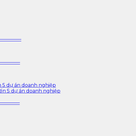
 sâu cho ngành ngân hàng – bảo hiểm – chứng khoán và d
—————–
—————–
n 5 dự án doanh nghiệp
iến 5 dự án doanh nghiệp
—————–