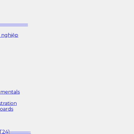
P ——————–
 nghiệp
mentals
tration
boards
(T24)————-