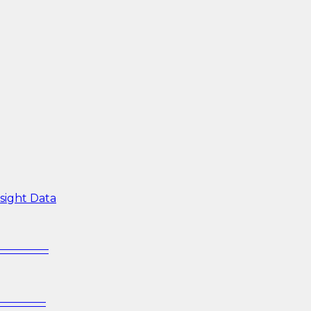
sight Data
—————–
—————–