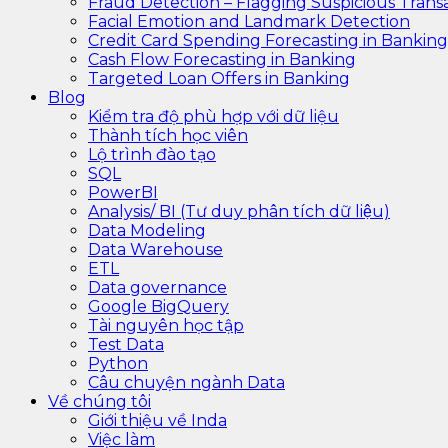
Fraud Detection – Flagging Suspicious Trans
Facial Emotion and Landmark Detection
Credit Card Spending Forecasting in Banking
Cash Flow Forecasting in Banking
Targeted Loan Offers in Banking
Blog
Kiểm tra độ phù hợp với dữ liệu
Thành tích học viên
Lộ trình đào tạo
SQL
PowerBI
Analysis/ BI (Tư duy phân tích dữ liệu)
Data Modeling
Data Warehouse
ETL
Data governance
Google BigQuery
Tài nguyên học tập
Test Data
Python
Câu chuyện ngành Data
Về chúng tôi
Giới thiệu về Inda
Việc làm