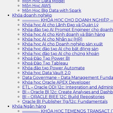
Môn Học Data Model
Môn Học AWS
Môn Học Big Data with Spark
Khóa doanh nghiệp
————- KHÓA HỌC CHO DOANH NGHIỆ
Khóa học AI cho Lãnh Đạo và Quản Lý
Khóa đào tạo AI Prompt Engineer cho doanh
Khóa học AI cho Kinh doanh và Bán hàng
Khóa học AI cho Nhân sự (HR)
Khóa học AI cho Doanh nghiệp sản xuất
Khóa học đào tạo AI cho bất động sản
Khóa học đào tạo AI cho chứng khoán
Khoá Đào Tạo Power BI
Khoá Đào Tạo Tableau
Khóa đào tạo Power Automate
Khóa học Data Vault 2.0
Data Govermane – Data Management Funda
Khóa học Oracle APEX Developer
ETL – Oracle ODI 12c: Integration and Adminis
BI – Oracle BI 12c: Create Analyses and Dash
BI – ORACLE BIEE 12C: Build Repositories
Oracle BI Publisher 11g/12c: Fundamentals
Khóa Ngân hàng
————- KHÓA HỌC TEMENOS TRANSACT 