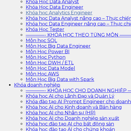
Khóa Học Data Analyst
Khóa Học Data Engineer
Khóa học Analytics Engineer
Khóa học Data Analyst nâng cao – Thực chiế
Khóa học Data Engineer nâng cao – Thực ch
Khóa Học Tester
————- KHÓA HỌC THEO TỪNG MÔN —
Môn học SQL
Môn Học Big Data Engineer
Môn Học Power BI
Môn Học Python
Môn Học DWH / ETL
Môn Học Data Model
Môn Học AWS
Môn Học Big Data with Spark
Khóa doanh nghiệp
————- KHÓA HỌC CHO DOANH NGHIỆ
Khóa học AI cho Lãnh Đạo và Quản Lý
Khóa đào tạo AI Prompt Engineer cho doanh
Khóa học AI cho Kinh doanh và Bán hàng
Khóa học AI cho Nhân sự (HR)
Khóa học AI cho Doanh nghiệp sản xuất
Khóa học đào tạo AI cho bất động sản
Khóa học đào tạo AI cho chứng khoán