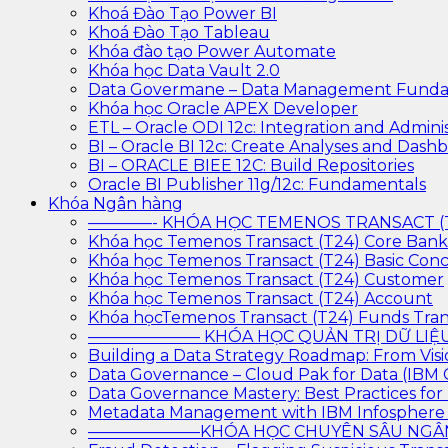
Khoá Đào Tạo Power BI
Khoá Đào Tạo Tableau
Khóa đào tạo Power Automate
Khóa học Data Vault 2.0
Data Govermane – Data Management Funda
Khóa học Oracle APEX Developer
ETL – Oracle ODI 12c: Integration and Adminis
BI – Oracle BI 12c: Create Analyses and Dash
BI – ORACLE BIEE 12C: Build Repositories
Oracle BI Publisher 11g/12c: Fundamentals
Khóa Ngân hàng
————- KHÓA HỌC TEMENOS TRANSACT 
Khóa học Temenos Transact (T24) Core Ban
Khóa học Temenos Transact (T24) Basic Con
Khóa học Temenos Transact (T24) Customer
Khóa học Temenos Transact (T24) Account
Khóa họcTemenos Transact (T24) Funds Tran
——————— KHÓA HỌC QUẢN TRỊ DỮ L
Building a Data Strategy Roadmap: From Visi
Data Governance – Cloud Pak for Data (IBM
Data Governance Mastery: Best Practices f
Metadata Management with IBM Infosphere
———————KHÓA HỌC CHUYÊN SÂU N