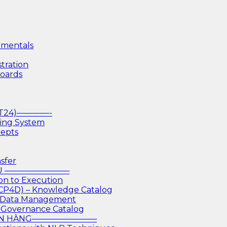
mentals
tration
boards
(T24)————-
king System
cepts
sfer
IỆU ————————
on to Execution
 CP4D) – Knowledge Catalog
or Data Management
 Governance Catalog
GÂN HÀNG————————