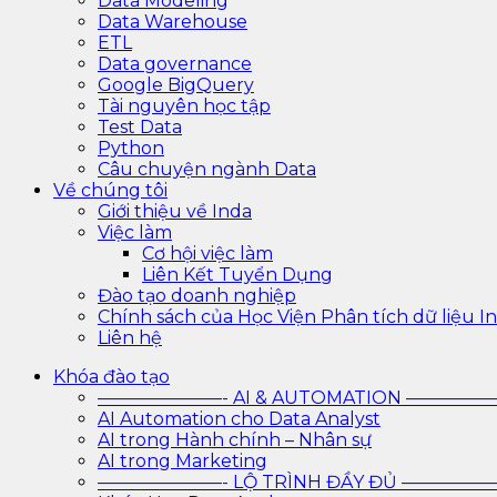
Data Modeling
Data Warehouse
ETL
Data governance
Google BigQuery
Tài nguyên học tập
Test Data
Python
Câu chuyện ngành Data
Về chúng tôi
Giới thiệu về Inda
Việc làm
Cơ hội việc làm
Liên Kết Tuyển Dụng
Đào tạo doanh nghiệp
Chính sách của Học Viện Phân tích dữ liệu In
Liên hệ
Khóa đào tạo
———————- AI & AUTOMATION ————
AI Automation cho Data Analyst
AI trong Hành chính – Nhân sự
AI trong Marketing
———————- LỘ TRÌNH ĐẦY ĐỦ ————