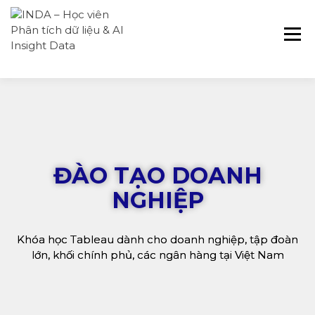
INDA – Học viện Đào tạo phân tích dữ
INDA – HỌC VIÊN
liệu & AI chuyên sâu cho ngành ngân
PHÂN TÍCH DỮ
hàng – bảo hiểm – chứng khoán và
LIỆU & AI INSIGHT
doanh nghiệp với các project thực tế,
DATA
cá nhân hóa lộ trình với AI
ĐÀO TẠO DOANH
NGHIỆP
Khóa học Tableau dành cho doanh nghiệp, tập đoàn
lớn, khối chính phủ, các ngân hàng tại Việt Nam