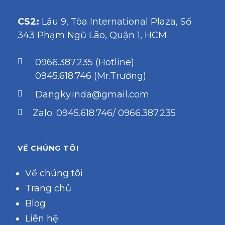
CS2:
Lầu 9, Tòa International Plaza, Số
343 Phạm Ngũ Lão, Quận 1, HCM
0966.387.235 (Hotline)
0945.618.746 (Mr.Trưởng)
Dangky.inda@gmail.com
Zalo: 0945.618.746/ 0966.387.235
VỀ CHÚNG TÔI
Về chúng tôi
Trang chủ
Blog
Liên hệ