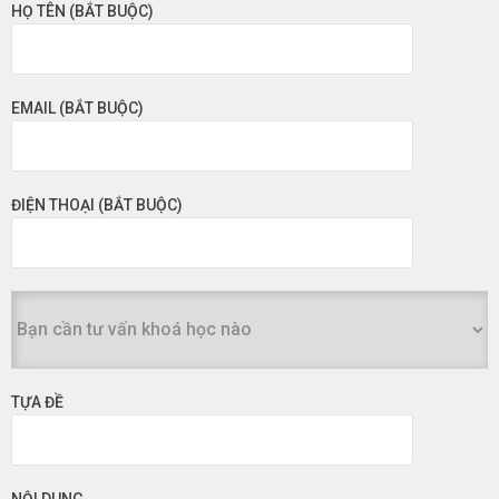
HỌ TÊN (BẮT BUỘC)
EMAIL (BẮT BUỘC)
ĐIỆN THOẠI (BẮT BUỘC)
TỰA ĐỀ
NỘI DUNG