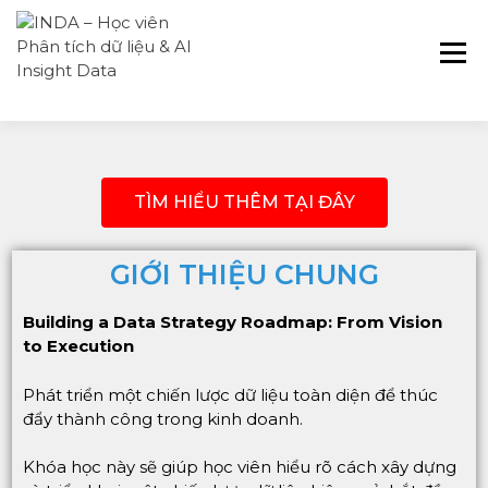
INDA – Học viện Đào tạo phân tích dữ
INDA – HỌC VIÊN
liệu & AI chuyên sâu cho ngành ngân
PHÂN TÍCH DỮ
hàng – bảo hiểm – chứng khoán và
LIỆU & AI INSIGHT
doanh nghiệp với các project thực tế,
DATA
cá nhân hóa lộ trình với AI
TÌM HIỂU THÊM TẠI ĐÂY
GIỚI THIỆU CHUNG
Building a Data Strategy Roadmap: From Vision
to Execution
Phát triển một chiến lược dữ liệu toàn diện để thúc
đẩy thành công trong kinh doanh.
Khóa học này sẽ giúp học viên hiểu rõ cách xây dựng