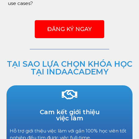
use cases?
ĐĂNG KÝ NGAY
TẠI SAO LỰA CHỌN KHÓA HỌC
TẠI INDAACADEMY
Cam kết giới thiệu
việc làm
Hỗ trợ giới thiệu việc làm với gần 100% học viên tốt
nghiệp đều tìm được việc full-time.