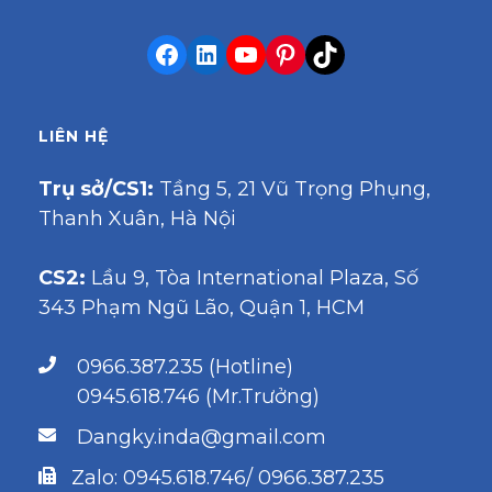
LIÊN HỆ
Trụ sở/CS1:
Tầng 5, 21 Vũ Trọng Phụng,
Thanh Xuân, Hà Nội
CS2:
Lầu 9, Tòa International Plaza, Số
343 Phạm Ngũ Lão, Quận 1, HCM
0966.387.235 (Hotline)
0945.618.746 (Mr.Trưởng)
Dangky.inda@gmail.com
Zalo: 0945.618.746/ 0966.387.235