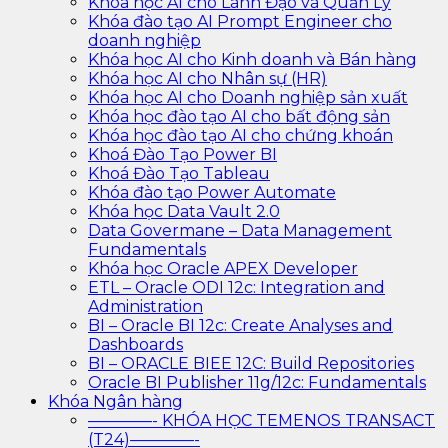
Khóa học AI cho Lãnh Đạo và Quản Lý
Khóa đào tạo AI Prompt Engineer cho
doanh nghiệp
Khóa học AI cho Kinh doanh và Bán hàng
Khóa học AI cho Nhân sự (HR)
Khóa học AI cho Doanh nghiệp sản xuất
Khóa học đào tạo AI cho bất động sản
Khóa học đào tạo AI cho chứng khoán
Khoá Đào Tạo Power BI
Khoá Đào Tạo Tableau
Khóa đào tạo Power Automate
Khóa học Data Vault 2.0
Data Govermane – Data Management
Fundamentals
Khóa học Oracle APEX Developer
ETL – Oracle ODI 12c: Integration and
Administration
BI – Oracle BI 12c: Create Analyses and
Dashboards
BI – ORACLE BIEE 12C: Build Repositories
Oracle BI Publisher 11g/12c: Fundamentals
Khóa Ngân hàng
————- KHÓA HỌC TEMENOS TRANSACT
(T24)————-