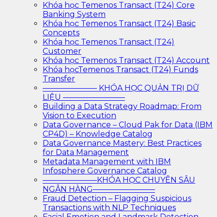
Khóa học Temenos Transact (T24) Core
Banking System
Khóa học Temenos Transact (T24) Basic
Concepts
Khóa học Temenos Transact (T24)
Customer
Khóa học Temenos Transact (T24) Account
Khóa họcTemenos Transact (T24) Funds
Transfer
——————— KHÓA HỌC QUẢN TRỊ DỮ
LIỆU ————————
Building a Data Strategy Roadmap: From
Vision to Execution
Data Governance – Cloud Pak for Data (IBM
CP4D) – Knowledge Catalog
Data Governance Mastery: Best Practices
for Data Management
Metadata Management with IBM
Infosphere Governance Catalog
———————KHÓA HỌC CHUYÊN SÂU
NGÂN HÀNG————————
Fraud Detection – Flagging Suspicious
Transactions with NLP Techniques
Facial Emotion and Landmark Detection