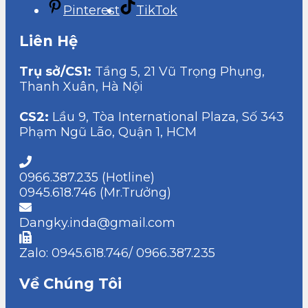
Pinterest
TikTok
Liên Hệ
Trụ sở/CS1:
Tầng 5, 21 Vũ Trọng Phụng,
Thanh Xuân, Hà Nội
CS2:
Lầu 9, Tòa International Plaza, Số 343
Phạm Ngũ Lão, Quận 1, HCM
0966.387.235 (Hotline)
0945.618.746 (Mr.Trưởng)
Dangky.inda@gmail.com
Zalo: 0945.618.746/ 0966.387.235
Về Chúng Tôi