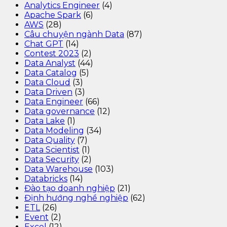
Analytics Engineer
(4)
Apache Spark
(6)
AWS
(28)
Câu chuyện ngành Data
(87)
Chat GPT
(14)
Contest 2023
(2)
Data Analyst
(44)
Data Catalog
(5)
Data Cloud
(3)
Data Driven
(3)
Data Engineer
(66)
Data governance
(12)
Data Lake
(1)
Data Modeling
(34)
Data Quality
(7)
Data Scientist
(1)
Data Security
(2)
Data Warehouse
(103)
Databricks
(14)
Đào tạo doanh nghiệp
(21)
Định hướng nghề nghiệp
(62)
ETL
(26)
Event
(2)
Excel
(12)