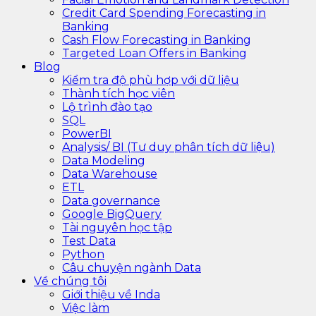
Credit Card Spending Forecasting in
Banking
Cash Flow Forecasting in Banking
Targeted Loan Offers in Banking
Blog
Kiểm tra độ phù hợp với dữ liệu
Thành tích học viên
Lộ trình đào tạo
SQL
PowerBI
Analysis/ BI (Tư duy phân tích dữ liệu)
Data Modeling
Data Warehouse
ETL
Data governance
Google BigQuery
Tài nguyên học tập
Test Data
Python
Câu chuyện ngành Data
Về chúng tôi
Giới thiệu về Inda
Việc làm