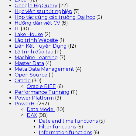
Google BigQuery
(22)
Học viên sau tốt nghiệp
(7)
Hợp tác cùng các trường Đại học
(5)
Hướng dẫn viết CV
(8)
IT
(10)
Lake House
(2)
Lập trình Website
(1)
Liên Kết Tuyển Dụng
(12)
Lộ trình đào tạo
(11)
Machine Learning
(7)
Master Data
(4)
Meta Data Management
(4)
Open Source
(1)
Oracle
(30)
Oracle BIEE
(6)
Performance Tunning
(11)
Power Platform
(9)
PowerBI
(252)
Data Model
(10)
DAX
(98)
Date and time functions
(5)
Filter functions
(5)
Information functions
(6)