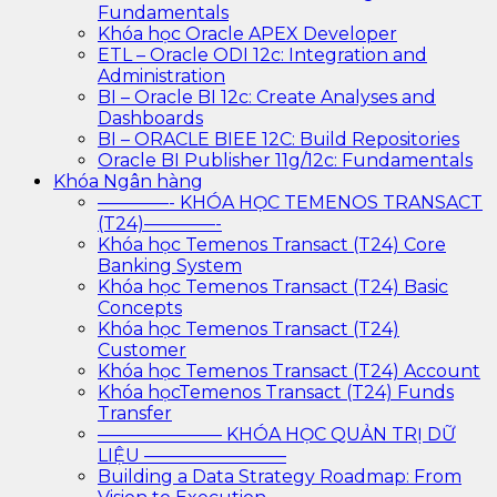
Fundamentals
Khóa học Oracle APEX Developer
ETL – Oracle ODI 12c: Integration and
Administration
BI – Oracle BI 12c: Create Analyses and
Dashboards
BI – ORACLE BIEE 12C: Build Repositories
Oracle BI Publisher 11g/12c: Fundamentals
Khóa Ngân hàng
————- KHÓA HỌC TEMENOS TRANSACT
(T24)————-
Khóa học Temenos Transact (T24) Core
Banking System
Khóa học Temenos Transact (T24) Basic
Concepts
Khóa học Temenos Transact (T24)
Customer
Khóa học Temenos Transact (T24) Account
Khóa họcTemenos Transact (T24) Funds
Transfer
——————— KHÓA HỌC QUẢN TRỊ DỮ
LIỆU ————————
Building a Data Strategy Roadmap: From