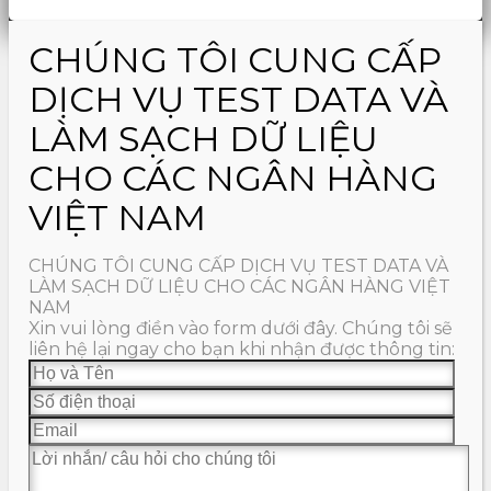
CHÚNG TÔI CUNG CẤP
DỊCH VỤ TEST DATA VÀ
LÀM SẠCH DỮ LIỆU
CHO CÁC NGÂN HÀNG
VIỆT NAM
CHÚNG TÔI CUNG CẤP DỊCH VỤ TEST DATA VÀ
LÀM SẠCH DỮ LIỆU CHO CÁC NGÂN HÀNG VIỆT
NAM
Xin vui lòng điền vào form dưới đây. Chúng tôi sẽ
liên hệ lại ngay cho bạn khi nhận được thông tin: