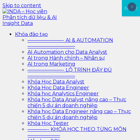
Skip to content
×
×
CLOSE
INDA – Học viên Phân tích dữ liệu & AI Insight Data
INDA – Học viện Đào tạo phân tích dữ liệu & AI chuyên
Khóa đào tạo
sâu cho ngành ngân hàng – bảo hiểm – chứng khoán
———————- AI & AUTOMATION
và doanh nghiệp với các project thực tế, cá nhân hóa
—————————–
lộ trình với AI
AI Automation cho Data Analyst
AI trong Hành chính – Nhân sự
AI trong Marketing
———————- LỘ TRÌNH ĐẦY ĐỦ
—————————–
Khóa Học Data Analyst
Khóa Học Data Engineer
Khóa học Analytics Engineer
Khóa học Data Analyst nâng cao – Thực
chiến 5 dự án doanh nghiệp
Khóa học Data Engineer nâng cao – Thực
chiến 5 dự án doanh nghiệp
Khóa Học Tester
————- KHÓA HỌC THEO TỪNG MÔN
——————–