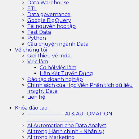
Data Warehouse
ETL
Data governance
Google BigQuery
Tài nguyên học tập
Test Data
Python
Câu chuyện ngành Data
Về chúng tôi
Giới thiệu về Inda
Việc làm
Cơ hội việc làm
Liên Kết Tuyển Dụng
Đào tạo doanh nghiệp
Chính sách của Học Viện Phân tích dữ liệu
Insight Data
Liên hệ
Khóa đào tạo
———————- AI & AUTOMATION
—————————–
AI Automation cho Data Analyst
AI trong Hành chính – Nhân sự
AI trong Marketing