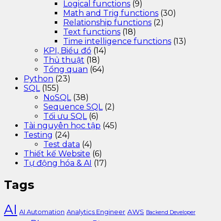
Logical functions
(9)
Math and Trig functions
(30)
Relationship functions
(2)
Text functions
(18)
Time intelligence functions
(13)
KPI, Biểu đồ
(14)
Thủ thuật
(18)
Tổng quan
(64)
Python
(23)
SQL
(155)
NoSQL
(38)
Sequence SQL
(2)
Tối ưu SQL
(6)
Tài nguyên học tập
(45)
Testing
(24)
Test data
(4)
Thiết kế Website
(6)
Tự động hóa & AI
(17)
Tags
AI
AI Automation
Analytics Engineer
AWS
Backend Developer