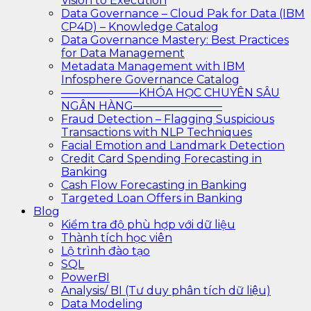
Vision to Execution
Data Governance – Cloud Pak for Data (IBM
CP4D) – Knowledge Catalog
Data Governance Mastery: Best Practices
for Data Management
Metadata Management with IBM
Infosphere Governance Catalog
———————KHÓA HỌC CHUYÊN SÂU
NGÂN HÀNG————————
Fraud Detection – Flagging Suspicious
Transactions with NLP Techniques
Facial Emotion and Landmark Detection
Credit Card Spending Forecasting in
Banking
Cash Flow Forecasting in Banking
Targeted Loan Offers in Banking
Blog
Kiểm tra độ phù hợp với dữ liệu
Thành tích học viên
Lộ trình đào tạo
SQL
PowerBI
Analysis/ BI (Tư duy phân tích dữ liệu)
Data Modeling