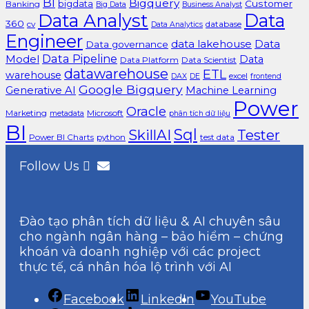
BI
Bigquery
bigdata
Customer
Banking
Big Data
Business Analyst
Data Analyst
Data
360
cv
database
Data Analytics
Engineer
data lakehouse
Data
Data governance
Data Pipeline
Model
Data
Data Platform
Data Scientist
datawarehouse
ETL
warehouse
excel
DAX
DE
frontend
Google Bigquery
Generative AI
Machine Learning
Power
Oracle
Marketing
Microsoft
metadata
phân tích dữ liệu
BI
Sql
SkillAI
Tester
Power BI Charts
python
test data
Follow Us
Đào tạo phân tích dữ liệu & AI chuyên sâu
cho ngành ngân hàng – bảo hiểm – chứng
khoán và doanh nghiệp với các project
thực tế, cá nhân hóa lộ trình với AI
Facebook
LinkedIn
YouTube