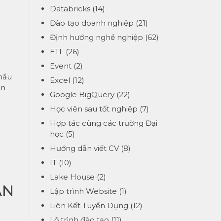
Databricks
(14)
Đào tạo doanh nghiệp
(21)
Định hướng nghề nghiệp
(62)
ETL
(26)
Event
(2)
 hầu
Excel
(12)
an
Google BigQuery
(22)
Học viên sau tốt nghiệp
(7)
Hợp tác cùng các trường Đại
học
(5)
Hướng dẫn viết CV
(8)
IT
(10)
Lake House
(2)
ẢN
Lập trình Website
(1)
Liên Kết Tuyển Dụng
(12)
Lộ trình đào tạo
(11)