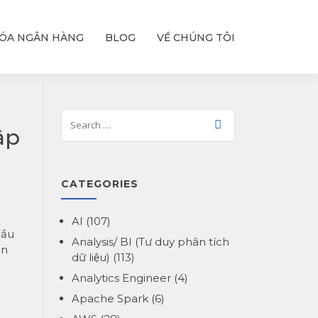
ÓA NGÂN HÀNG
BLOG
VỀ CHÚNG TÔI
ập
CATEGORIES
AI
(107)
hầu
Analysis/ BI (Tư duy phân tích
an
dữ liệu)
(113)
Analytics Engineer
(4)
Apache Spark
(6)