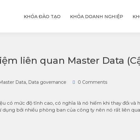
KHÓA ĐÀO TẠO
KHÓA DOANH NGHIỆP
KH
ỆU
T
hực
với
niệm liên quan Master Data (C
Master Data
,
Data governance
0 Comments
iệu có mức độ tĩnh cao, có nghĩa là nó hiếm khi thay đổi và 
 sử dụng bởi nhiều phòng ban của công ty nên nó rất liên qu