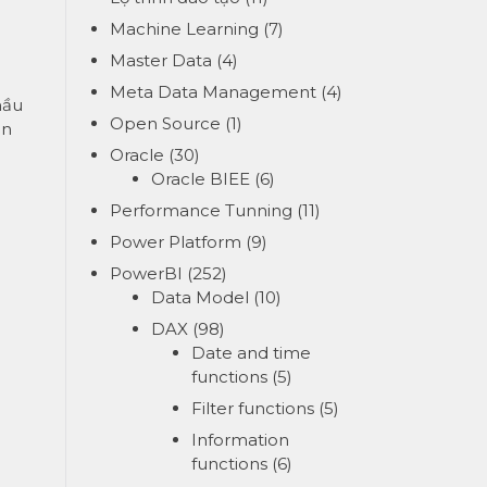
Machine Learning
(7)
Master Data
(4)
Meta Data Management
(4)
hầu
Open Source
(1)
an
Oracle
(30)
Oracle BIEE
(6)
Performance Tunning
(11)
Power Platform
(9)
PowerBI
(252)
Data Model
(10)
DAX
(98)
Date and time
functions
(5)
Filter functions
(5)
Information
functions
(6)