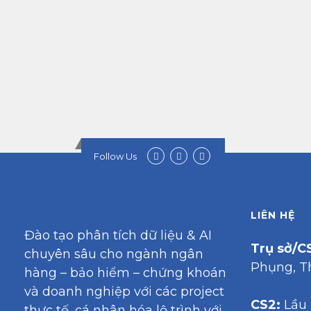
Follow Us
LIÊN HỆ
Đào tạo phân tích dữ liệu & AI
Trụ sở/CS
chuyên sâu cho ngành ngân
Phụng, T
hàng – bảo hiểm – chứng khoán
và doanh nghiệp với các project
CS2:
Lầu 
thực tế, cá nhân hóa lộ trình với