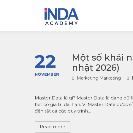
INDA – Học viện Đào tạo
INDA – HỌC
phân tích dữ liệu & AI
VIÊN PHÂN
chuyên sâu cho ngành
TÍCH DỮ LI
ngân hàng – bảo hiểm –
& AI INSIGH
chứng khoán và doanh
DATA
nghiệp với các project t
tế, cá nhân hóa lộ trình 
AI
22
Một số khái 
nhật 2026)
NOVEMBER
Marketing Marketing
Master Data là gì? Master Data là dạng dữ l
hết có giá trị dài hạn. Vì Master Data được
đến tất cả các quy trình…
Read more