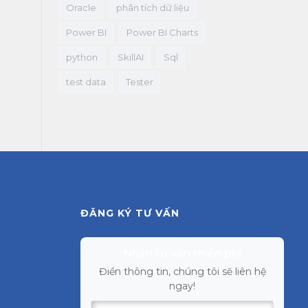
Oracle
phân tích dữ liệu
Power BI
Power BI Charts
python
SkillAI
Sql
test data
Tester
ĐĂNG KÝ TƯ VẤN
Nhận tư vấn miễn phí
Điền thông tin, chúng tôi sẽ liên hệ
ngay!