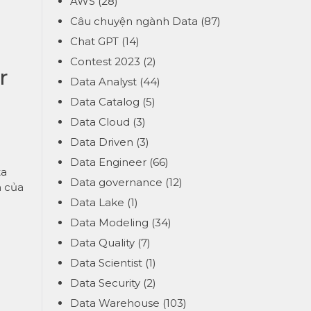
AWS
(28)
Câu chuyện ngành Data
(87)
Chat GPT
(14)
Contest 2023
(2)
r
Data Analyst
(44)
Data Catalog
(5)
Data Cloud
(3)
Data Driven
(3)
Data Engineer
(66)
ta
Data governance
(12)
n của
Data Lake
(1)
Data Modeling
(34)
Data Quality
(7)
Data Scientist
(1)
Data Security
(2)
Data Warehouse
(103)