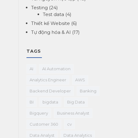
Testing
(24)
Test data
(4)
Thiết kế Website
(6)
Tự động hóa & AI
(17)
TAGS
AI
AI Automation
Analytics Engineer
AWS
Backend Developer
Banking
BI
bigdata
Big Data
Bigquery
Business Analyst
Customer 360
cv
Data Analyst
Data Analytics