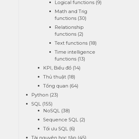
Logical functions
(9)
Math and Trig
functions
(30)
Relationship
functions
(2)
Text functions
(18)
Time intelligence
functions
(13)
KPI, Biểu đồ
(14)
Thủ thuật
(18)
Tổng quan
(64)
Python
(23)
SQL
(155)
NoSQL
(38)
Sequence SQL
(2)
Tối ưu SQL
(6)
Tài nguyên học tập
(45)