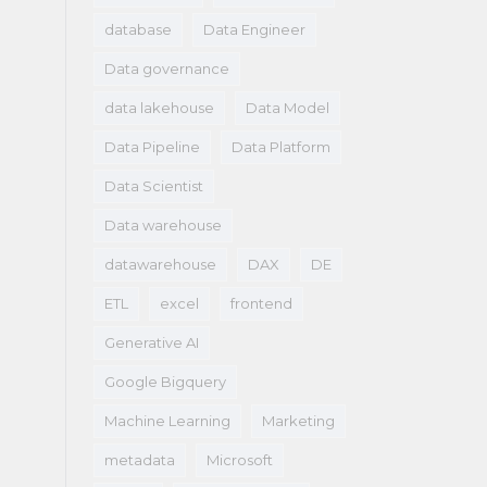
database
Data Engineer
Data governance
data lakehouse
Data Model
Data Pipeline
Data Platform
Data Scientist
Data warehouse
datawarehouse
DAX
DE
ETL
excel
frontend
Generative AI
Google Bigquery
Machine Learning
Marketing
metadata
Microsoft