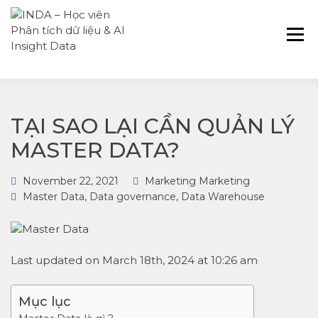
INDA – Học viện Đào tạo phân tích dữ
INDA – HỌC VIÊN
liệu & AI chuyên sâu cho ngành ngân
PHÂN TÍCH DỮ
hàng – bảo hiểm – chứng khoán và
LIỆU & AI INSIGHT
doanh nghiệp với các project thực tế,
DATA
cá nhân hóa lộ trình với AI
TẠI SAO LẠI CẦN QUẢN LÝ
MASTER DATA?
November 22, 2021
Marketing Marketing
Master Data
,
Data governance
,
Data Warehouse
Last updated on March 18th, 2024 at 10:26 am
Mục lục