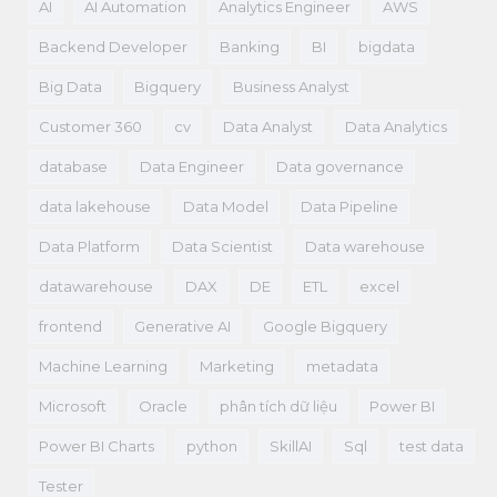
AI
AI Automation
Analytics Engineer
AWS
Backend Developer
Banking
BI
bigdata
Big Data
Bigquery
Business Analyst
Customer 360
cv
Data Analyst
Data Analytics
database
Data Engineer
Data governance
data lakehouse
Data Model
Data Pipeline
Data Platform
Data Scientist
Data warehouse
datawarehouse
DAX
DE
ETL
excel
frontend
Generative AI
Google Bigquery
Machine Learning
Marketing
metadata
Microsoft
Oracle
phân tích dữ liệu
Power BI
Power BI Charts
python
SkillAI
Sql
test data
Tester