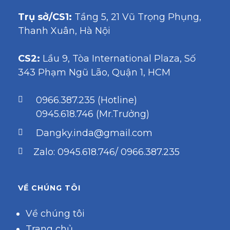
Trụ sở/CS1:
Tầng 5, 21 Vũ Trọng Phụng,
Thanh Xuân, Hà Nội
CS2:
Lầu 9, Tòa International Plaza, Số
343 Phạm Ngũ Lão, Quận 1, HCM
0966.387.235 (Hotline)
0945.618.746 (Mr.Trưởng)
Dangky.inda@gmail.com
Zalo: 0945.618.746/ 0966.387.235
VỀ CHÚNG TÔI
Về chúng tôi
Trang chủ