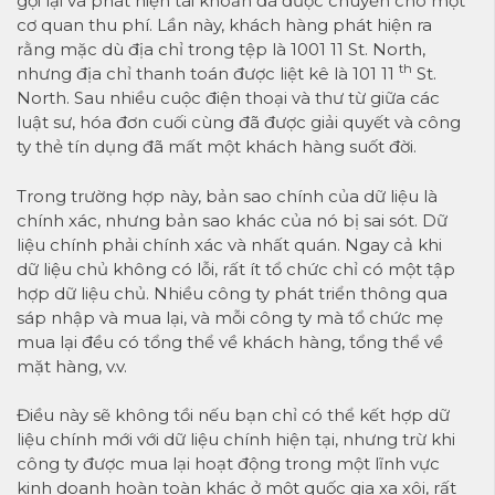
gọi lại và phát hiện tài khoản đã được chuyển cho một
cơ quan thu phí. Lần này, khách hàng phát hiện ra
rằng mặc dù địa chỉ trong tệp là 1001 11 St. North,
th
nhưng địa chỉ thanh toán được liệt kê là 101 11
St.
North. Sau nhiều cuộc điện thoại và thư từ giữa các
luật sư, hóa đơn cuối cùng đã được giải quyết và công
ty thẻ tín dụng đã mất một khách hàng suốt đời.
Trong trường hợp này, bản sao chính của dữ liệu là
chính xác, nhưng bản sao khác của nó bị sai sót. Dữ
liệu chính phải chính xác và nhất quán. Ngay cả khi
dữ liệu chủ không có lỗi, rất ít tổ chức chỉ có một tập
hợp dữ liệu chủ. Nhiều công ty phát triển thông qua
sáp nhập và mua lại, và mỗi công ty mà tổ chức mẹ
mua lại đều có tổng thể về khách hàng, tổng thể về
mặt hàng, v.v.
Điều này sẽ không tồi nếu bạn chỉ có thể kết hợp dữ
liệu chính mới với dữ liệu chính hiện tại, nhưng trừ khi
công ty được mua lại hoạt động trong một lĩnh vực
kinh doanh hoàn toàn khác ở một quốc gia xa xôi, rất