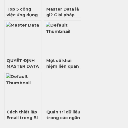
Top 5 công
Master Data là
việc ứng dụng
gì? Giải pháp
Data Mining
quản trị
phổ biến hiện
Master Data
nay và lời
hiệu quả nhất.
khuyên cho
người theo
nghề Data
QUYẾT ĐỊNH
Một số khái
MASTER DATA
niệm liên quan
NÀO CẦN
Master Data
QUẢN LÝ
(Cập nhật
2026)
Cách thiết lập
Quản trị dữ liệu
Email trong BI
trong các ngân
Publisher
hàng Việt Nam