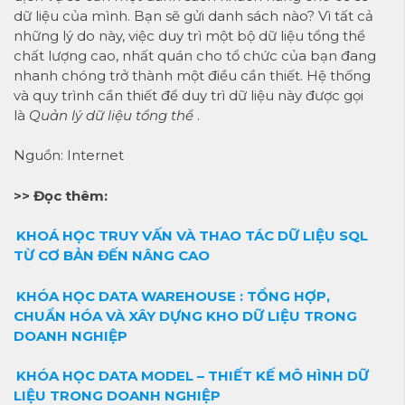
dữ liệu của mình. Bạn sẽ gửi danh sách nào? Vì tất cả
những lý do này, việc duy trì một bộ dữ liệu tổng thể
chất lượng cao, nhất quán cho tổ chức của bạn đang
nhanh chóng trở thành một điều cần thiết. Hệ thống
và quy trình cần thiết để duy trì dữ liệu này được gọi
là
Quản lý dữ liệu tổng thể
.
Nguồn: Internet
>> Đọc thêm:
KHOÁ HỌC TRUY VẤN VÀ THAO TÁC DỮ LIỆU SQL
TỪ CƠ BẢN ĐẾN NÂNG CAO
KHÓA HỌC DATA WAREHOUSE : TỔNG HỢP,
CHUẨN HÓA VÀ XÂY DỰNG KHO DỮ LIỆU TRONG
DOANH NGHIỆP
KHÓA HỌC DATA MODEL – THIẾT KẾ MÔ HÌNH DỮ
LIỆU TRONG DOANH NGHIỆP