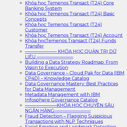
Khóa học Temenos Transact (T24) Core
Banking System
Khóa học Temenos Transact (T24) Basic
Concepts
Khóa học Temenos Transact (T24)
Customer
Khóa học Temenos Transact (T24) Account
Khóa họcTemenos Transact (T24) Funds
Transfer
——————— KHÓA HỌC QUẢN TRỊ DỮ
LIỆU ————————
Building a Data Strategy Roadmap: From
Vision to Execution
Data Governance – Cloud Pak for Data (IBM
CP4D) – Knowledge Catalog
Data Governance Mastery: Best Practices
for Data Management
Metadata Management with IBM
Infosphere Governance Catalog
———————KHÓA HỌC CHUYÊN SÂU
NGÂN HÀNG————————
Fraud Detection – Flagging Suspicious
Transactions with NLP Techniques
Facial Emotion and Landmark Detection