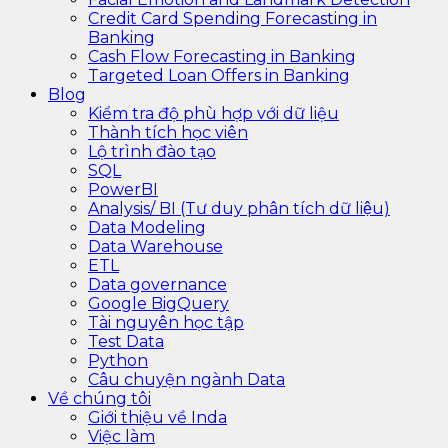
Credit Card Spending Forecasting in
Banking
Cash Flow Forecasting in Banking
Targeted Loan Offers in Banking
Blog
Kiểm tra độ phù hợp với dữ liệu
Thành tích học viên
Lộ trình đào tạo
SQL
PowerBI
Analysis/ BI (Tư duy phân tích dữ liệu)
Data Modeling
Data Warehouse
ETL
Data governance
Google BigQuery
Tài nguyên học tập
Test Data
Python
Câu chuyện ngành Data
Về chúng tôi
Giới thiệu về Inda
Việc làm