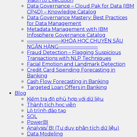
Vision to Execution
Data Governance – Cloud Pak for Data (IBM
CP4D) – Knowledge Catalog
Data Governance Mastery: Best Practices
for Data Management
Metadata Management with IBM
Infosphere Governance Catalog
———————KHÓA HỌC CHUYÊN SÂU
NGÂN HÀNG————————
Fraud Detection – Flagging Suspicious
Transactions with NLP Techniques
Facial Emotion and Landmark Detection
Credit Card Spending Forecasting in
Banking
Cash Flow Forecasting in Banking
Targeted Loan Offers in Banking
Blog
Kiểm tra độ phù hợp với dữ liệu
Thành tích học viên
Lộ trình đào tạo
SQL
PowerBI
Analysis/ BI (Tư duy phân tích dữ liệu)
Data Modeling