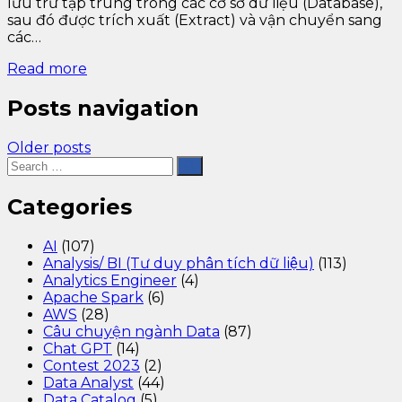
lưu trữ tập trung trong các cơ sở dữ liệu (Database),
sau đó được trích xuất (Extract) và vận chuyển sang
các…
Read more
Posts navigation
Older posts
Categories
AI
(107)
Analysis/ BI (Tư duy phân tích dữ liệu)
(113)
Analytics Engineer
(4)
Apache Spark
(6)
AWS
(28)
Câu chuyện ngành Data
(87)
Chat GPT
(14)
Contest 2023
(2)
Data Analyst
(44)
Data Catalog
(5)