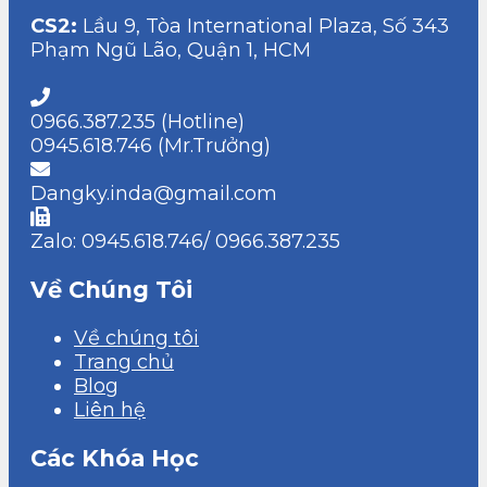
CS2:
Lầu 9, Tòa International Plaza, Số 343
Phạm Ngũ Lão, Quận 1, HCM
0966.387.235 (Hotline)
0945.618.746 (Mr.Trưởng)
Dangky.inda@gmail.com
Zalo: 0945.618.746/ 0966.387.235
Về Chúng Tôi
Về chúng tôi
Trang chủ
Blog
Liên hệ
Các Khóa Học