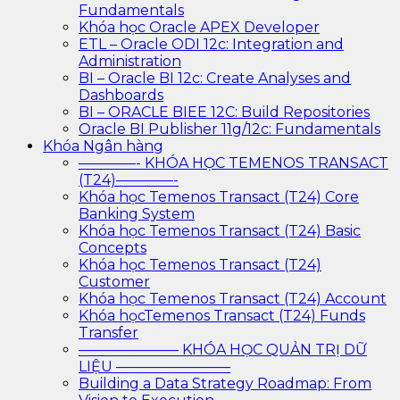
Fundamentals
Khóa học Oracle APEX Developer
ETL – Oracle ODI 12c: Integration and
Administration
BI – Oracle BI 12c: Create Analyses and
Dashboards
BI – ORACLE BIEE 12C: Build Repositories
Oracle BI Publisher 11g/12c: Fundamentals
Khóa Ngân hàng
————- KHÓA HỌC TEMENOS TRANSACT
(T24)————-
Khóa học Temenos Transact (T24) Core
Banking System
Khóa học Temenos Transact (T24) Basic
Concepts
Khóa học Temenos Transact (T24)
Customer
Khóa học Temenos Transact (T24) Account
Khóa họcTemenos Transact (T24) Funds
Transfer
——————— KHÓA HỌC QUẢN TRỊ DỮ
LIỆU ————————
Building a Data Strategy Roadmap: From