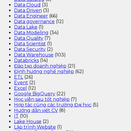
Data Cloud
(3)
Data Driven
(3)
Data Engineer
(66)
Data governance
(12)
Data Lake
(1)
Data Modeling
(34)
Data Quality
(7)
Data Scientist
(1)
Data Security
(2)
Data Warehouse
(103)
Databricks
(14)
Đào tạo doanh nghiệp
(21)
Định hướng nghề nghiệp
(62)
ETL
(26)
Event
(2)
Excel
(12)
Google BigQuery
(22)
Học viên sau tốt nghiệp
(7)
Hợp tác cùng các trường Đại học
(5)
Hướng dẫn viết CV
(8)
IT
(10)
Lake House
(2)
Lập trình Website
(1)