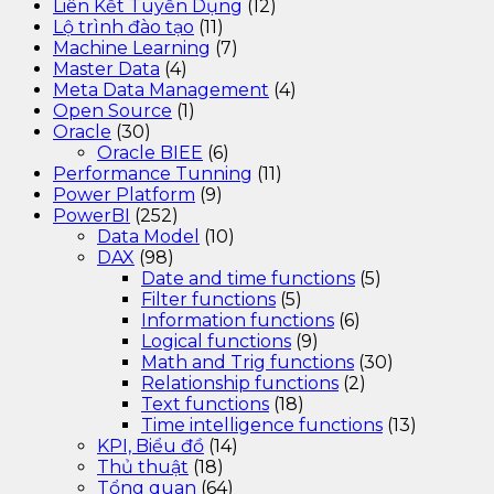
Liên Kết Tuyển Dụng
(12)
Lộ trình đào tạo
(11)
Machine Learning
(7)
Master Data
(4)
Meta Data Management
(4)
Open Source
(1)
Oracle
(30)
Oracle BIEE
(6)
Performance Tunning
(11)
Power Platform
(9)
PowerBI
(252)
Data Model
(10)
DAX
(98)
Date and time functions
(5)
Filter functions
(5)
Information functions
(6)
Logical functions
(9)
Math and Trig functions
(30)
Relationship functions
(2)
Text functions
(18)
Time intelligence functions
(13)
KPI, Biểu đồ
(14)
Thủ thuật
(18)
Tổng quan
(64)