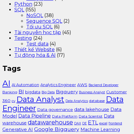
Python
(23)
SQL
(155)
NoSQL
(38)
Sequence SQL
(2)
Tối ưu SQL
(6)
Tài nguyên học tập
(45)
Testing
(24)
Test data
(4)
Thiết kế Website
(6)
Tự động hóa & AI
(17)
Tags
AI
AI Automation
Analytics Engineer
AWS
Backend Developer
BI
Bigquery
bigdata
Customer
Banking
Big Data
Business Analyst
Data Analyst
Data
360
cv
database
Data Analytics
Engineer
data lakehouse
Data
Data governance
Data Pipeline
Model
Data
Data Platform
Data Scientist
datawarehouse
ETL
warehouse
excel
DAX
DE
frontend
Google Bigquery
Generative AI
Machine Learning