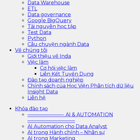
Data Warehouse
ETL
Data governance
Google BigQuery
Tài nguyên học tập
Test Data
Python
Câu chuyện ngành Data
Về chúng tôi
Giới thiệu về Inda
Việc làm
Cơ hội việc làm
Liên Kết Tuyển Dụng
Đào tạo doanh nghiệp
Chính sách của Học Viện Phân tích dữ liệu
Insight Data
Liên hệ
Khóa đào tạo
———————- AI & AUTOMATION
—————————–
AI Automation cho Data Analyst
AI trong Hành chính – Nhân sự
AI trong Marketing