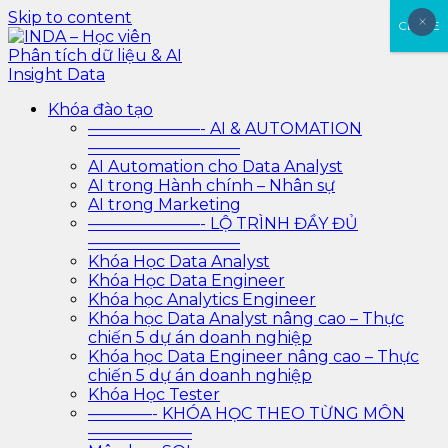
Skip to content
×
×
CLOSE
INDA – Học viên Phân tích dữ liệu & AI Insight Data
INDA – Học viện Đào tạo phân tích dữ liệu & AI chuyên
Khóa đào tạo
sâu cho ngành ngân hàng – bảo hiểm – chứng khoán
———————- AI & AUTOMATION
và doanh nghiệp với các project thực tế, cá nhân hóa
—————————–
lộ trình với AI
AI Automation cho Data Analyst
AI trong Hành chính – Nhân sự
AI trong Marketing
———————- LỘ TRÌNH ĐẦY ĐỦ
—————————–
Khóa Học Data Analyst
Khóa Học Data Engineer
Khóa học Analytics Engineer
Khóa học Data Analyst nâng cao – Thực
chiến 5 dự án doanh nghiệp
Khóa học Data Engineer nâng cao – Thực
chiến 5 dự án doanh nghiệp
Khóa Học Tester
————- KHÓA HỌC THEO TỪNG MÔN
——————–