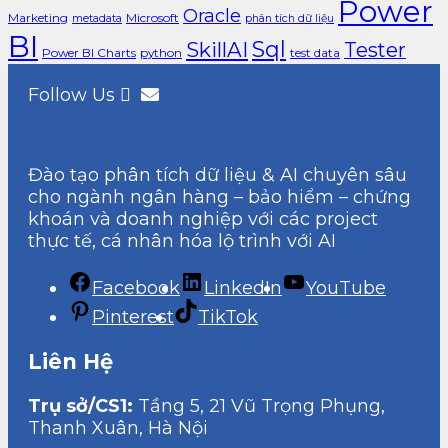
Power
Oracle
Marketing
Microsoft
metadata
phân tích dữ liệu
BI
Sql
SkillAI
Tester
Power BI Charts
python
test data
Follow Us
Đào tạo phân tích dữ liệu & AI chuyên sâu
cho ngành ngân hàng – bảo hiểm – chứng
khoán và doanh nghiệp với các project
thực tế, cá nhân hóa lộ trình với AI
Facebook
LinkedIn
YouTube
Pinterest
TikTok
Liên Hệ
Trụ sở/CS1:
Tầng 5, 21 Vũ Trọng Phụng,
Thanh Xuân, Hà Nội