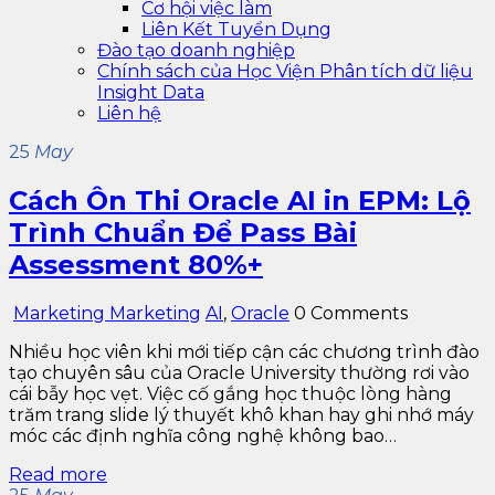
Cơ hội việc làm
Liên Kết Tuyển Dụng
Đào tạo doanh nghiệp
Chính sách của Học Viện Phân tích dữ liệu
Insight Data
Liên hệ
25
May
Cách Ôn Thi Oracle AI in EPM: Lộ
Trình Chuẩn Để Pass Bài
Assessment 80%+
Marketing Marketing
AI
,
Oracle
0 Comments
Nhiều học viên khi mới tiếp cận các chương trình đào
tạo chuyên sâu của Oracle University thường rơi vào
cái bẫy học vẹt. Việc cố gắng học thuộc lòng hàng
trăm trang slide lý thuyết khô khan hay ghi nhớ máy
móc các định nghĩa công nghệ không bao…
Read more