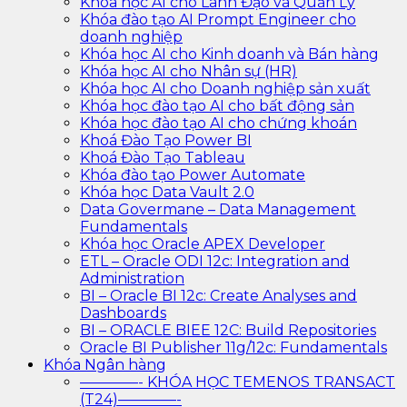
Khóa học AI cho Lãnh Đạo và Quản Lý
Khóa đào tạo AI Prompt Engineer cho
doanh nghiệp
Khóa học AI cho Kinh doanh và Bán hàng
Khóa học AI cho Nhân sự (HR)
Khóa học AI cho Doanh nghiệp sản xuất
Khóa học đào tạo AI cho bất động sản
Khóa học đào tạo AI cho chứng khoán
Khoá Đào Tạo Power BI
Khoá Đào Tạo Tableau
Khóa đào tạo Power Automate
Khóa học Data Vault 2.0
Data Govermane – Data Management
Fundamentals
Khóa học Oracle APEX Developer
ETL – Oracle ODI 12c: Integration and
Administration
BI – Oracle BI 12c: Create Analyses and
Dashboards
BI – ORACLE BIEE 12C: Build Repositories
Oracle BI Publisher 11g/12c: Fundamentals
Khóa Ngân hàng
————- KHÓA HỌC TEMENOS TRANSACT
(T24)————-