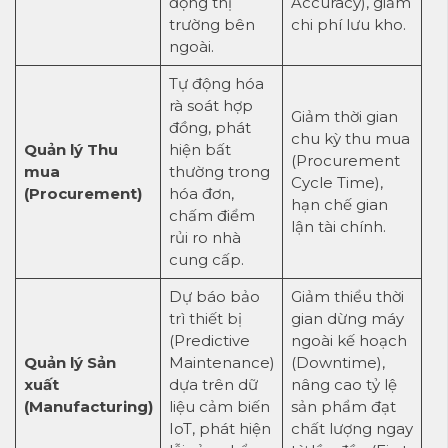
động thị
Accuracy), giảm
trường bên
chi phí lưu kho.
ngoài.
Tự động hóa
rà soát hợp
Giảm thời gian
đồng, phát
chu kỳ thu mua
Quản lý Thu
hiện bất
(Procurement
mua
thường trong
Cycle Time),
(Procurement)
hóa đơn,
hạn chế gian
chấm điểm
lận tài chính.
rủi ro nhà
cung cấp.
Dự báo bảo
Giảm thiểu thời
trì thiết bị
gian dừng máy
(Predictive
ngoài kế hoạch
Quản lý Sản
Maintenance)
(Downtime),
xuất
dựa trên dữ
nâng cao tỷ lệ
(Manufacturing)
liệu cảm biến
sản phẩm đạt
IoT, phát hiện
chất lượng ngay