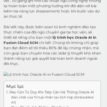
vẹt”, cố gắng ghi nhớ các thuật ngữ công nghệ nhưng
lại hoàn toàn mất phương hướng khi đối diện với bài
kiểm tra năng lực (Assessment) hoặc khi bước vào dự
án thực tế.
Bài viết này, được biên soạn từ kinh nghiệm đào tạo
thực chiến của đội ngũ chuyên gia tại học viện, sẽ
thiết kế riêng cho bạn một
lộ trình học Oracle AI in
Fusion Cloud SCM
chi tiết. Chúng tôi không chỉ giúp
bạn đạt điểm số tối thiểu 80% để lấy chứng nhận, mà
còn giúp bạn chuyển hóa các slide lý thuyết khô khan
thành năng lực giải quyết bài toán kinh doanh ngoài
đời thực.
Mục lục
1. Rào Cản Tư Duy Khi Tiếp Cận Hệ Thống Oracle AI
Bản chất của Trí tuệ nhân tạo tích hợp (Embedded
AI)