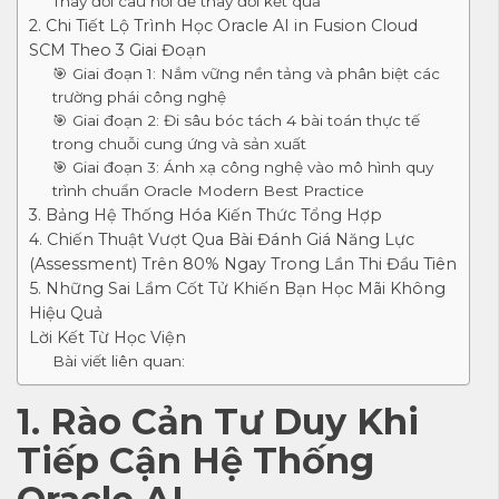
Thay đổi câu hỏi để thay đổi kết quả
2. Chi Tiết Lộ Trình Học Oracle AI in Fusion Cloud
SCM Theo 3 Giai Đoạn
🎯 Giai đoạn 1: Nắm vững nền tảng và phân biệt các
trường phái công nghệ
🎯 Giai đoạn 2: Đi sâu bóc tách 4 bài toán thực tế
trong chuỗi cung ứng và sản xuất
🎯 Giai đoạn 3: Ánh xạ công nghệ vào mô hình quy
trình chuẩn Oracle Modern Best Practice
3. Bảng Hệ Thống Hóa Kiến Thức Tổng Hợp
4. Chiến Thuật Vượt Qua Bài Đánh Giá Năng Lực
(Assessment) Trên 80% Ngay Trong Lần Thi Đầu Tiên
5. Những Sai Lầm Cốt Tử Khiến Bạn Học Mãi Không
Hiệu Quả
Lời Kết Từ Học Viện
Bài viết liên quan:
1. Rào Cản Tư Duy Khi
Tiếp Cận Hệ Thống