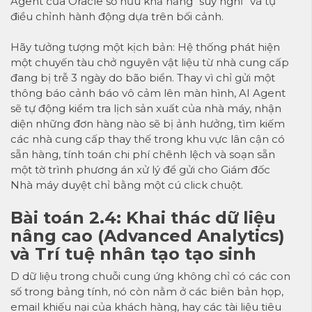
Agent của Oracle sở hữu khả năng “suy nghĩ” và tự
điều chỉnh hành động dựa trên bối cảnh.
Hãy tưởng tượng một kịch bản: Hệ thống phát hiện
một chuyến tàu chở nguyên vật liệu từ nhà cung cấp
đang bị trễ 3 ngày do bão biển. Thay vì chỉ gửi một
thông báo cảnh báo vô cảm lên màn hình, AI Agent
sẽ tự động kiểm tra lịch sản xuất của nhà máy, nhận
diện những đơn hàng nào sẽ bị ảnh hưởng, tìm kiếm
các nhà cung cấp thay thế trong khu vực lân cận có
sẵn hàng, tính toán chi phí chênh lệch và soạn sẵn
một tờ trình phương án xử lý để gửi cho Giám đốc
Nhà máy duyệt chỉ bằng một cú click chuột.
Bài toán 2.4: Khai thác dữ liệu
nâng cao (Advanced Analytics)
và Trí tuệ nhân tạo tạo sinh
D dữ liệu trong chuỗi cung ứng không chỉ có các con
số trong bảng tính, nó còn nằm ở các biên bản họp,
email khiếu nại của khách hàng, hay các tài liệu tiêu