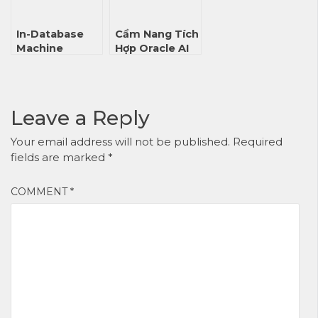
Và Lộ Trình
Theo Learning
Nâng Cấp Kỹ
Path Chuẩn
Năng Quản Trị
In-Database
Cẩm Nang Tích
Nhân Sự Số
Machine
Hợp Oracle AI
(2026)
Learning Là Gì?
Services: Kiến
Phân Tích Kiến
Trúc Ứng Dụng
Trúc Kỹ Thuật
Và Lộ Trình
Và Cách Oracle
Triển Khai Cho
Leave a Reply
Tái Định Nghĩa
Kỹ Sư Hệ
Quy Trình
Thống
Your email address will not be published.
Required
Triển Khai ML
fields are marked
*
COMMENT
*