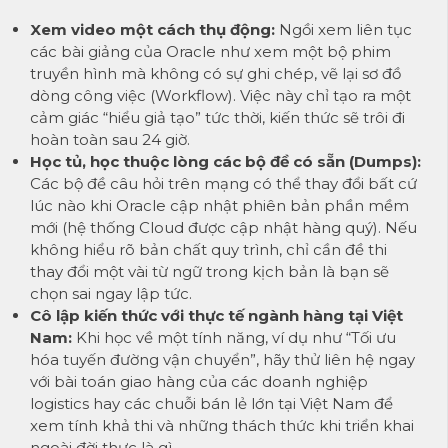
Xem video một cách thụ động:
Ngồi xem liên tục
các bài giảng của Oracle như xem một bộ phim
truyền hình mà không có sự ghi chép, vẽ lại sơ đồ
dòng công việc (Workflow). Việc này chỉ tạo ra một
cảm giác “hiểu giả tạo” tức thời, kiến thức sẽ trôi đi
hoàn toàn sau 24 giờ.
Học tủ, học thuộc lòng các bộ đề có sẵn (Dumps):
Các bộ đề câu hỏi trên mạng có thể thay đổi bất cứ
lúc nào khi Oracle cập nhật phiên bản phần mềm
mới (hệ thống Cloud được cập nhật hàng quý). Nếu
không hiểu rõ bản chất quy trình, chỉ cần đề thi
thay đổi một vài từ ngữ trong kịch bản là bạn sẽ
chọn sai ngay lập tức.
Cô lập kiến thức với thực tế ngành hàng tại Việt
Nam:
Khi học về một tính năng, ví dụ như “Tối ưu
hóa tuyến đường vận chuyển”, hãy thử liên hệ ngay
với bài toán giao hàng của các doanh nghiệp
logistics hay các chuỗi bán lẻ lớn tại Việt Nam để
xem tính khả thi và những thách thức khi triển khai
ngoài đời thực là gì.