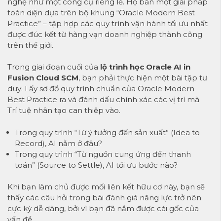
nghệ như một công cụ riêng lẻ. Họ bán một giải pháp
toàn diện dựa trên bộ khung “Oracle Modern Best
Practice” – tập hợp các quy trình vận hành tối ưu nhất
được đúc kết từ hàng vạn doanh nghiệp thành công
trên thế giới.
Trong giai đoạn cuối của
lộ trình học Oracle AI in
Fusion Cloud SCM
, bạn phải thực hiện một bài tập tư
duy: Lấy sơ đồ quy trình chuẩn của Oracle Modern
Best Practice ra và đánh dấu chính xác các vị trí mà
Trí tuệ nhân tạo can thiệp vào.
Trong quy trình “Từ ý tưởng đến sản xuất” (Idea to
Record), AI nằm ở đâu?
Trong quy trình “Từ nguồn cung ứng đến thanh
toán” (Source to Settle), AI tối ưu bước nào?
Khi bạn làm chủ được mối liên kết hữu cơ này, bạn sẽ
thấy các câu hỏi trong bài đánh giá năng lực trở nên
cực kỳ dễ dàng, bởi vì bạn đã nắm được cái gốc của
vấn đề.