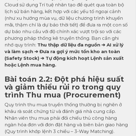
Cloud sử dụng Trí tuệ nhân tạo để quét qua toàn bộ
lịch sử bán hàng, kết hợp với các yếu tố ngoại cảnh
(như xu hướng mùa vụ, dữ liệu chương trình khuyến
mãi, thậm chí là dự báo thời tiết) để đưa ra một con số
dự báo nhu cầu với độ chính xác vượt trội so với các
phương pháp thống kê truyền thống. Bạn cần ghi
nhớ quy trình:
Thu thập dữ liệu đa nguồn ➔ AI xử lý
và làm sạch ➔ Đưa ra gợi ý mức tồn kho an toàn
(Safety Stock) ➔ Tự động kích hoạt Lệnh sản xuất
hoặc Lệnh mua hàng.
Bài toán 2.2: Đột phá hiệu suất
và giảm thiểu rủi ro trong quy
trình Thu mua (Procurement)
Quy trình thu mua truyền thống thường bị nghẽn ở
khâu rà soát chứng từ và đánh giá nhà cung cấp.
Nhân viên thu mua phải đối chiếu thủ công hàng
ngàn hóa đơn với đơn đặt hàng và biên bản giao hàng
(Quy trình khớp lệnh 3 chiều – 3-Way Matching).