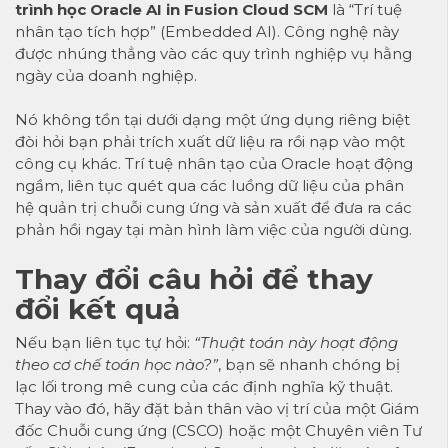
trình học Oracle AI in Fusion Cloud SCM
là “Trí tuệ
nhân tạo tích hợp” (Embedded AI). Công nghệ này
được nhúng thẳng vào các quy trình nghiệp vụ hằng
ngày của doanh nghiệp.
Nó không tồn tại dưới dạng một ứng dụng riêng biệt
đòi hỏi bạn phải trích xuất dữ liệu ra rồi nạp vào một
công cụ khác. Trí tuệ nhân tạo của Oracle hoạt động
ngầm, liên tục quét qua các luồng dữ liệu của phân
hệ quản trị chuỗi cung ứng và sản xuất để đưa ra các
phản hồi ngay tại màn hình làm việc của người dùng.
Thay đổi câu hỏi để thay
đổi kết quả
Nếu bạn liên tục tự hỏi:
“Thuật toán này hoạt động
theo cơ chế toán học nào?”
, bạn sẽ nhanh chóng bị
lạc lối trong mê cung của các định nghĩa kỹ thuật.
Thay vào đó, hãy đặt bản thân vào vị trí của một Giám
đốc Chuỗi cung ứng (CSCO) hoặc một Chuyên viên Tư