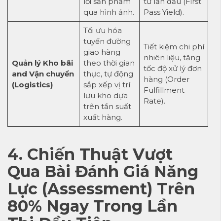
lỗi sản phẩm
từ lần đầu (First
qua hình ảnh.
Pass Yield).
Tối ưu hóa
tuyến đường
Tiết kiệm chi phí
giao hàng
nhiên liệu, tăng
Quản lý Kho bãi
theo thời gian
tốc độ xử lý đơn
and Vận chuyển
thực, tự động
hàng (Order
(Logistics)
sắp xếp vị trí
Fulfillment
lưu kho dựa
Rate).
trên tần suất
xuất hàng.
4. Chiến Thuật Vượt
Qua Bài Đánh Giá Năng
Lực (Assessment) Trên
80% Ngay Trong Lần