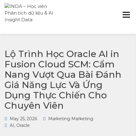
INDA – Học viện Đào tạo phân tích dữ
INDA – HỌC VIÊN
liệu & AI chuyên sâu cho ngành ngân
PHÂN TÍCH DỮ
hàng – bảo hiểm – chứng khoán và
LIỆU & AI INSIGHT
doanh nghiệp với các project thực tế,
DATA
cá nhân hóa lộ trình với AI
Lộ Trình Học Oracle AI in
Fusion Cloud SCM: Cẩm
Nang Vượt Qua Bài Đánh
Giá Năng Lực Và Ứng
Dụng Thực Chiến Cho
Chuyên Viên
May 25, 2026
Marketing Marketing
AI
,
Oracle