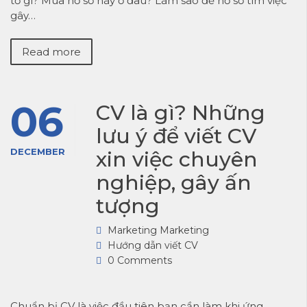
tờ gì? Mua hồ sơ này ở đâu? Làm sao để hồ sơ tìm việc
gây…
Read more
06
CV là gì? Những
lưu ý để viết CV
DECEMBER
xin việc chuyên
nghiệp, gây ấn
tượng
Marketing Marketing
Hướng dẫn viết CV
0 Comments
Chuẩn bị CV là việc đầu tiên bạn cần làm khi ứng