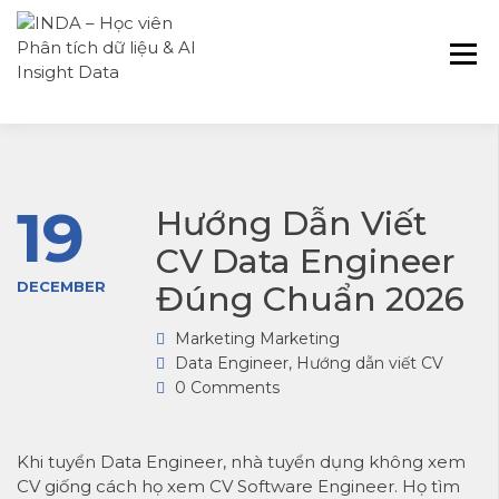
INDA – Học viện Đào tạo phân tích dữ
INDA – HỌC VIÊN
liệu & AI chuyên sâu cho ngành ngân
PHÂN TÍCH DỮ
hàng – bảo hiểm – chứng khoán và
LIỆU & AI INSIGHT
doanh nghiệp với các project thực tế,
DATA
cá nhân hóa lộ trình với AI
19
Hướng Dẫn Viết
CV Data Engineer
DECEMBER
Đúng Chuẩn 2026
Marketing Marketing
Data Engineer
,
Hướng dẫn viết CV
0 Comments
Khi tuyển Data Engineer, nhà tuyển dụng không xem
CV giống cách họ xem CV Software Engineer. Họ tìm