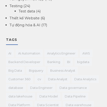
Testing
(24)
Test data
(4)
Thiết kế Website
(6)
Tự động hóa & AI
(17)
TAGS
AI
AI Automation
Analytics Engineer
AWS
Backend Developer
Banking
BI
bigdata
Big Data
Bigquery
Business Analyst
Customer 360
cv
Data Analyst
Data Analytics
database
Data Engineer
Data governance
data lakehouse
Data Model
Data Pipeline
Data Platform
Data Scientist
Data warehouse