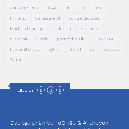
datawarehouse
DAX
DE
ETL
excel
frontend
Generative AI
Google Bigquery
Machine Learning
Marketing
metadata
Microsoft
Oracle
phân tích dữ liệu
Power BI
Power BI Charts
python
SkillAI
Sql
test data
Tester
Follow Us
Đào tạo phân tích dữ liệu & AI chuyên