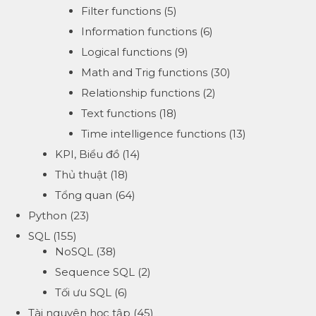
Filter functions
(5)
Information functions
(6)
Logical functions
(9)
Math and Trig functions
(30)
Relationship functions
(2)
Text functions
(18)
Time intelligence functions
(13)
KPI, Biểu đồ
(14)
Thủ thuật
(18)
Tổng quan
(64)
Python
(23)
SQL
(155)
NoSQL
(38)
Sequence SQL
(2)
Tối ưu SQL
(6)
Tài nguyên học tập
(45)