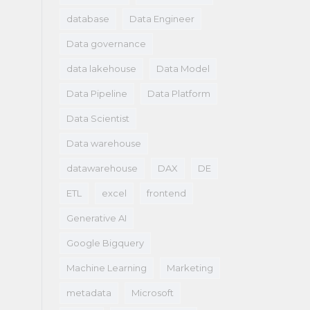
database
Data Engineer
Data governance
data lakehouse
Data Model
Data Pipeline
Data Platform
Data Scientist
Data warehouse
datawarehouse
DAX
DE
ETL
excel
frontend
Generative AI
Google Bigquery
Machine Learning
Marketing
metadata
Microsoft