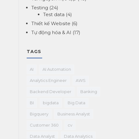
Testing
(24)
Test data
(4)
Thiết kế Website
(6)
Tự động hóa & AI
(17)
TAGS
AI
AI Automation
Analytics Engineer
AWS
Backend Developer
Banking
BI
bigdata
Big Data
Bigquery
Business Analyst
Customer 360
cv
Data Analyst
Data Analytics