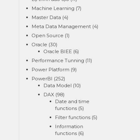
Machine Learning
(7)
Master Data
(4)
Meta Data Management
(4)
Open Source
(1)
Oracle
(30)
Oracle BIEE
(6)
Performance Tunning
(11)
Power Platform
(9)
PowerBI
(252)
Data Model
(10)
DAX
(98)
Date and time
functions
(5)
Filter functions
(5)
Information
functions
(6)