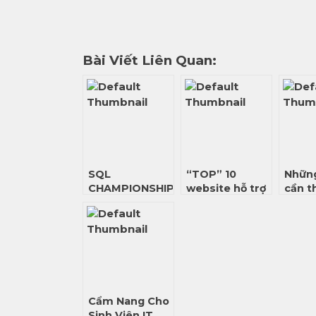
Bài Viết Liên Quan:
SQL
“TOP” 10
Những
CHAMPIONSHIP
website hỗ trợ
cần t
SEASON 2 –
ứng viên tạo
hồ sơ 
KHỞI NGUỒN
CV uy tín nhất
GIẤC MƠ LÀM
hiện nay
DATA
Cẩm Nang Cho
Sinh Viên IT