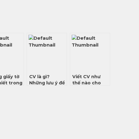
 giấy tờ
CV là gì?
Viết CV như
hiết trong
Những lưu ý để
thế nào cho
xin việc
viết CV xin việc
đúng chuẩn?
chuyên nghiệp,
gây ấn tượng