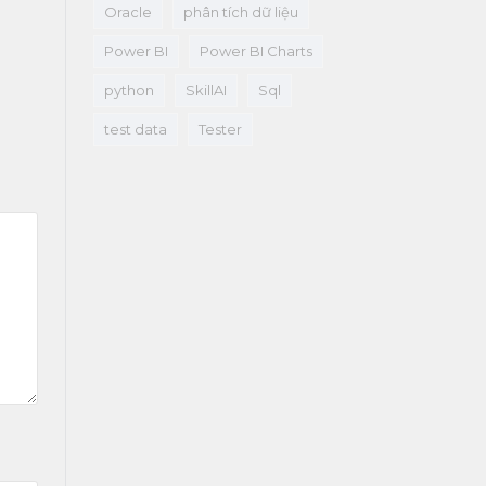
Oracle
phân tích dữ liệu
Power BI
Power BI Charts
python
SkillAI
Sql
test data
Tester