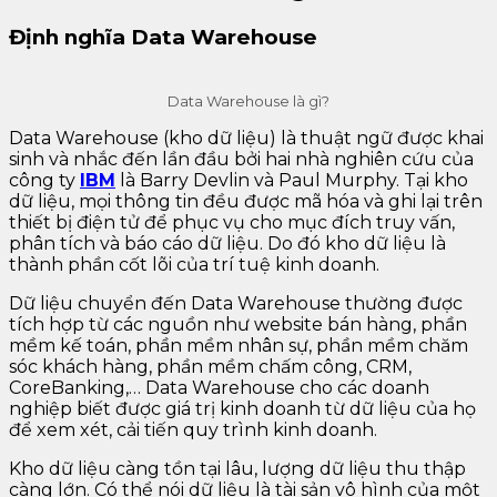
Định nghĩa Data Warehouse
Data Warehouse là gì?
Data Warehouse (kho dữ liệu) là thuật ngữ được khai
sinh và nhắc đến lần đầu bởi hai nhà nghiên cứu của
công ty
IBM
là Barry Devlin và Paul Murphy. Tại kho
dữ liệu, mọi thông tin đều được mã hóa và ghi lại trên
thiết bị điện tử để phục vụ cho mục đích truy vấn,
phân tích và báo cáo dữ liệu. Do đó kho dữ liệu là
thành phần cốt lõi của trí tuệ kinh doanh.
Dữ liệu chuyển đến Data Warehouse thường được
tích hợp từ các nguồn như website bán hàng, phần
mềm kế toán, phần mềm nhân sự, phần mềm chăm
sóc khách hàng, phần mềm chấm công, CRM,
CoreBanking,… Data Warehouse cho các doanh
nghiệp biết được giá trị kinh doanh từ dữ liệu của họ
để xem xét, cải tiến quy trình kinh doanh.
Kho dữ liệu càng tồn tại lâu, lượng dữ liệu thu thập
càng lớn. Có thể nói dữ liệu là tài sản vô hình của một