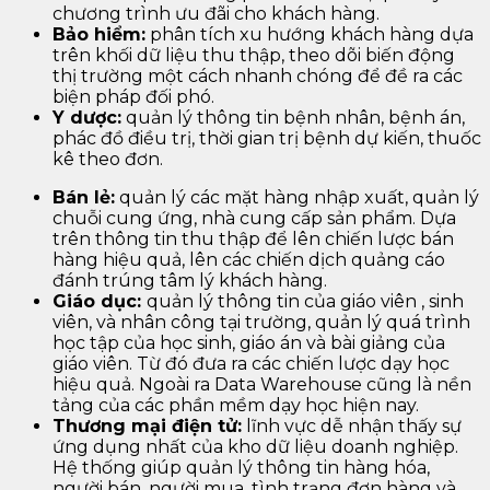
chương trình ưu đãi cho khách hàng.
Bảo hiểm:
phân tích xu hướng khách hàng dựa
trên khối dữ liệu thu thập, theo dõi biến động
thị trường một cách nhanh chóng để đề ra các
biện pháp đối phó.
Y dược:
quản lý thông tin bệnh nhân, bệnh án,
phác đồ điều trị, thời gian trị bệnh dự kiến, thuốc
kê theo đơn.
Bán lẻ:
quản lý các mặt hàng nhập xuất, quản lý
chuỗi cung ứng, nhà cung cấp sản phẩm. Dựa
trên thông tin thu thập để lên chiến lược bán
hàng hiệu quả, lên các chiến dịch quảng cáo
đánh trúng tâm lý khách hàng.
Giáo dục:
quản lý thông tin của giáo viên , sinh
viên, và nhân công tại trường, quản lý quá trình
học tập của học sinh, giáo án và bài giảng của
giáo viên. Từ đó đưa ra các chiến lược dạy học
hiệu quả. Ngoài ra Data Warehouse cũng là nền
tảng của các phần mềm dạy học hiện nay.
Thương mại điện tử:
lĩnh vực dễ nhận thấy sự
ứng dụng nhất của kho dữ liệu doanh nghiệp.
Hệ thống giúp quản lý thông tin hàng hóa,
người bán, người mua, tình trạng đơn hàng và