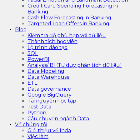
Credit Card Spending Forecasting in
Banking
Cash Flow Forecasting in Banking
Targeted Loan Offers in Banking
Blog
Kiểm tra độ phù hợp với dữ liệu
Thành tích học viên
Lộ trình đào tạo
SQL
PowerBI
Analysis/ BI (Tư duy phân tích dữ liệu)
Data Modeling
Data Warehouse
ETL
Data governance
Google BigQuery
Tài nguyên học tập
Test Data
Python
Câu chuyện ngành Data
Về chúng tôi
Giới thiệu về Inda
Việc làm