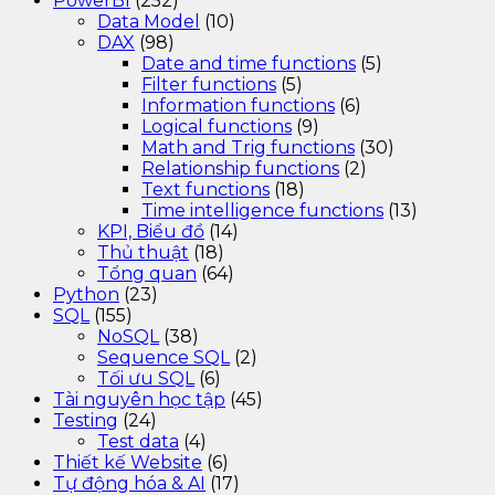
PowerBI
(252)
Data Model
(10)
DAX
(98)
Date and time functions
(5)
Filter functions
(5)
Information functions
(6)
Logical functions
(9)
Math and Trig functions
(30)
Relationship functions
(2)
Text functions
(18)
Time intelligence functions
(13)
KPI, Biểu đồ
(14)
Thủ thuật
(18)
Tổng quan
(64)
Python
(23)
SQL
(155)
NoSQL
(38)
Sequence SQL
(2)
Tối ưu SQL
(6)
Tài nguyên học tập
(45)
Testing
(24)
Test data
(4)
Thiết kế Website
(6)
Tự động hóa & AI
(17)