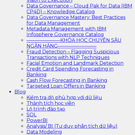
Vision to Execution
Data Governance – Cloud Pak for Data (IBM
CP4D) – Knowledge Catalog
Data Governance Mastery: Best Practices
for Data Management
Metadata Management with IBM
Infosphere Governance Catalog
———————KHÓA HỌC CHUYÊN SÂU
NGÂN HÀNG————————
Fraud Detection – Flagging Suspicious
Transactions with NLP Techniques
Facial Emotion and Landmark Detection
Credit Card Spending Forecasting in
Banking
Cash Flow Forecasting in Banking
Targeted Loan Offers in Banking
Blog
Kiểm tra độ phù hợp với dữ liệu
Thành tích học viên
Lộ trình đào tạo
SQL
PowerBI
Analysis/ BI (Tư duy phân tích dữ liệu)
Data Modeling