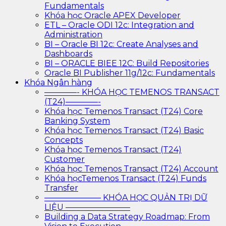
Fundamentals
Khóa học Oracle APEX Developer
ETL – Oracle ODI 12c: Integration and
Administration
BI – Oracle BI 12c: Create Analyses and
Dashboards
BI – ORACLE BIEE 12C: Build Repositories
Oracle BI Publisher 11g/12c: Fundamentals
Khóa Ngân hàng
————- KHÓA HỌC TEMENOS TRANSACT
(T24)————-
Khóa học Temenos Transact (T24) Core
Banking System
Khóa học Temenos Transact (T24) Basic
Concepts
Khóa học Temenos Transact (T24)
Customer
Khóa học Temenos Transact (T24) Account
Khóa họcTemenos Transact (T24) Funds
Transfer
——————— KHÓA HỌC QUẢN TRỊ DỮ
LIỆU ————————
Building a Data Strategy Roadmap: From