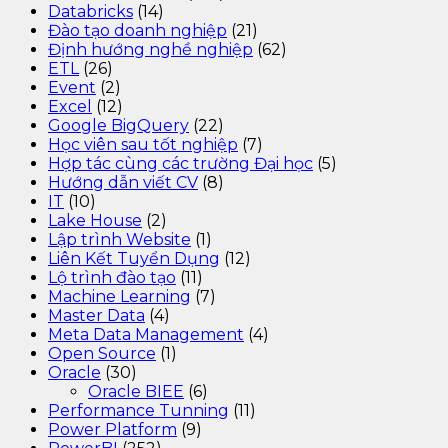
Databricks
(14)
Đào tạo doanh nghiệp
(21)
Định hướng nghề nghiệp
(62)
ETL
(26)
Event
(2)
Excel
(12)
Google BigQuery
(22)
Học viên sau tốt nghiệp
(7)
Hợp tác cùng các trường Đại học
(5)
Hướng dẫn viết CV
(8)
IT
(10)
Lake House
(2)
Lập trình Website
(1)
Liên Kết Tuyển Dụng
(12)
Lộ trình đào tạo
(11)
Machine Learning
(7)
Master Data
(4)
Meta Data Management
(4)
Open Source
(1)
Oracle
(30)
Oracle BIEE
(6)
Performance Tunning
(11)
Power Platform
(9)