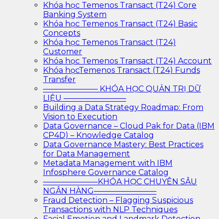
Khóa học Temenos Transact (T24) Core
Banking System
Khóa học Temenos Transact (T24) Basic
Concepts
Khóa học Temenos Transact (T24)
Customer
Khóa học Temenos Transact (T24) Account
Khóa họcTemenos Transact (T24) Funds
Transfer
——————— KHÓA HỌC QUẢN TRỊ DỮ
LIỆU ————————
Building a Data Strategy Roadmap: From
Vision to Execution
Data Governance – Cloud Pak for Data (IBM
CP4D) – Knowledge Catalog
Data Governance Mastery: Best Practices
for Data Management
Metadata Management with IBM
Infosphere Governance Catalog
———————KHÓA HỌC CHUYÊN SÂU
NGÂN HÀNG————————
Fraud Detection – Flagging Suspicious
Transactions with NLP Techniques
Facial Emotion and Landmark Detection