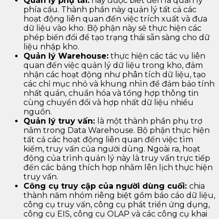
Quản lý phụ tải:
hay được biết đến là quản lý
phía cầu. Thành phần này quản lý tất cả các
hoạt động liên quan đến việc trích xuất và đưa
dữ liệu vào kho. Bộ phận này sẽ thực hiện các
phép biến đổi để tạo trạng thái sẵn sàng cho dữ
liệu nhập kho.
Quản lý Warehouse:
thực hiện các tác vụ liên
quan đến việc quản lý dữ liệu trong kho, đảm
nhận các hoạt động như phân tích dữ liệu, tạo
các chỉ mục nhỏ và khung nhìn để đảm bảo tính
nhất quán, chuẩn hóa và tổng hợp thông tin
cùng chuyển đổi và hợp nhất dữ liệu nhiều
nguồn.
Quản lý truy vấn:
là một thành phần phụ trợ
nằm trong Data Warehouse. Bộ phận thực hiện
tất cả các hoạt động liên quan đến việc tìm
kiếm, truy vấn của người dùng. Ngoài ra, hoạt
động của trình quản lý này là truy vấn trực tiếp
đến các bảng thích hợp nhằm lên lịch thực hiện
truy vấn.
Công cụ truy cập của người dùng cuối:
chia
thành năm nhóm riêng biệt gồm báo cáo dữ liệu,
công cụ truy vấn, công cụ phát triển ứng dụng,
công cụ EIS, công cụ OLAP và các công cụ khai