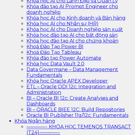
Khóa học AI cho Lãnh Đạo và Quản Lý
Khóa đào tạo AI Prompt Engineer cho
doanh nghiệp
Khóa học AI cho Kinh doanh và Bán hàng
Khóa học AI cho Nhân sự (HR)
Khóa học AI cho Doanh nghiệp sản xuất
Khóa học đào tạo AI cho bất động sản
Khóa học đào tạo AI cho chứng khoán
Khoá Đào Tạo Power BI
Khoá Đào Tạo Tableau
Khóa đào tạo Power Automate
Khóa học Data Vault 2.0
Data Govermane – Data Management
Fundamentals
Khóa học Oracle APEX Developer
ETL – Oracle ODI 12c: Integration and
Administration
BI – Oracle BI 12c: Create Analyses and
Dashboards
BI – ORACLE BIEE 12C: Build Repositories
Oracle BI Publisher 11g/12c: Fundamentals
Khóa Ngân hàng
————- KHÓA HỌC TEMENOS TRANSACT
(T24)————-