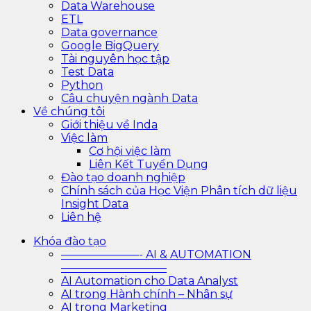
Data Warehouse
ETL
Data governance
Google BigQuery
Tài nguyên học tập
Test Data
Python
Câu chuyện ngành Data
Về chúng tôi
Giới thiệu về Inda
Việc làm
Cơ hội việc làm
Liên Kết Tuyển Dụng
Đào tạo doanh nghiệp
Chính sách của Học Viện Phân tích dữ liệu
Insight Data
Liên hệ
Khóa đào tạo
———————- AI & AUTOMATION
—————————–
AI Automation cho Data Analyst
AI trong Hành chính – Nhân sự
AI trong Marketing