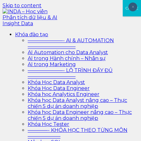
Skip to content
×
×
CLOSE
INDA – Học viên Phân tích dữ liệu & AI Insight Data
INDA – Học viện Đào tạo phân tích dữ liệu & AI chuyên
Khóa đào tạo
sâu cho ngành ngân hàng – bảo hiểm – chứng khoán
———————- AI & AUTOMATION
và doanh nghiệp với các project thực tế, cá nhân hóa
—————————–
lộ trình với AI
AI Automation cho Data Analyst
AI trong Hành chính – Nhân sự
AI trong Marketing
———————- LỘ TRÌNH ĐẦY ĐỦ
—————————–
Khóa Học Data Analyst
Khóa Học Data Engineer
Khóa học Analytics Engineer
Khóa học Data Analyst nâng cao – Thực
chiến 5 dự án doanh nghiệp
Khóa học Data Engineer nâng cao – Thực
chiến 5 dự án doanh nghiệp
Khóa Học Tester
————- KHÓA HỌC THEO TỪNG MÔN
——————–