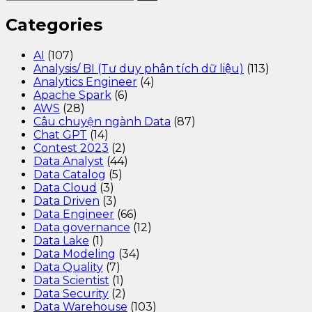
Categories
AI
(107)
Analysis/ BI (Tư duy phân tích dữ liệu)
(113)
Analytics Engineer
(4)
Apache Spark
(6)
AWS
(28)
Câu chuyện ngành Data
(87)
Chat GPT
(14)
Contest 2023
(2)
Data Analyst
(44)
Data Catalog
(5)
Data Cloud
(3)
Data Driven
(3)
Data Engineer
(66)
Data governance
(12)
Data Lake
(1)
Data Modeling
(34)
Data Quality
(7)
Data Scientist
(1)
Data Security
(2)
Data Warehouse
(103)