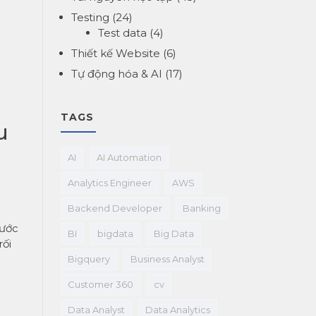
Testing
(24)
Test data
(4)
Thiết kế Website
(6)
Tự động hóa & AI
(17)
TAGS
u
AI
AI Automation
Analytics Engineer
AWS
Backend Developer
Banking
Bước
BI
bigdata
Big Data
rối
Bigquery
Business Analyst
Customer 360
cv
Data Analyst
Data Analytics