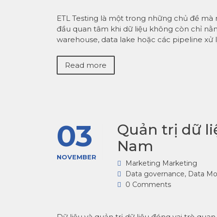
ETL Testing là một trong những chủ đề mà n
đầu quan tâm khi dữ liệu không còn chỉ nằ
warehouse, data lake hoặc các pipeline xử 
Read more
03
Quản trị dữ l
Nam
NOVEMBER
Marketing Marketing
Data governance
,
Data Mo
0 Comments
Dữ liệu và quản trị dữ liệu đóng vai trò qua