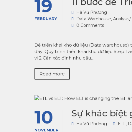
19
11 bước để Tr
Hà Vũ Phượng
FEBRUARY
Data Warehouse
,
Analysis/ 
0 Comments
Để triển khai kho dữ liệu (Data warehouse)
đây: Quy trình triển khai kho dữ liệu Step 
vi 2 Cần xác định nhu cầu…
Read more
10
Sự khác biệt 
Hà Vũ Phượng
ETL
,
D
NOVEMBER