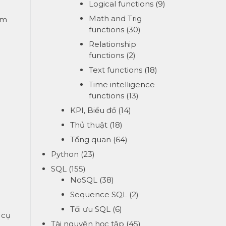
Logical functions
(9)
Math and Trig
ìm
functions
(30)
Relationship
functions
(2)
Text functions
(18)
Time intelligence
functions
(13)
KPI, Biểu đồ
(14)
Thủ thuật
(18)
Tổng quan
(64)
Python
(23)
SQL
(155)
NoSQL
(38)
Sequence SQL
(2)
Tối ưu SQL
(6)
 cụ
Tài nguyên học tập
(45)