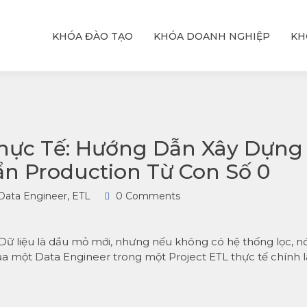
KHÓA ĐÀO TẠO
KHÓA DOANH NGHIỆP
KH
ỆU
T
hực
với
Thực Tế: Hướng Dẫn Xây Dựng
ẩn Production Từ Con Số 0
Data Engineer
,
ETL
0 Comments
: “Dữ liệu là dầu mỏ mới, nhưng nếu không có hệ thống lọc, n
của một Data Engineer trong một Project ETL thực tế chính l