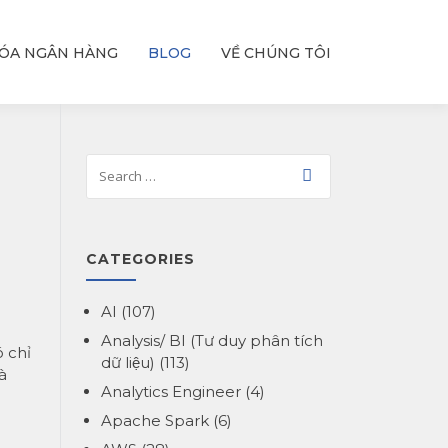
ÓA NGÂN HÀNG
BLOG
VỀ CHÚNG TÔI
CATEGORIES
AI
(107)
Analysis/ BI (Tư duy phân tích
ó chỉ
dữ liệu)
(113)
à
Analytics Engineer
(4)
Apache Spark
(6)