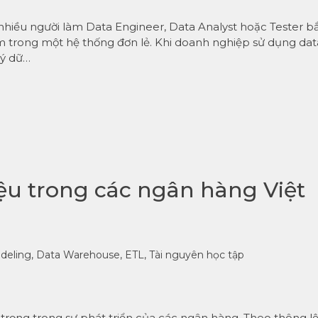
hiều người làm Data Engineer, Data Analyst hoặc Tester b
m trong một hệ thống đơn lẻ. Khi doanh nghiệp sử dụng dat
lý dữ…
iệu trong các ngân hàng Việt
deling
,
Data Warehouse
,
ETL
,
Tài nguyên học tập
n trọng trong sự phát triển của các ngân hàng. Theo thông lệ