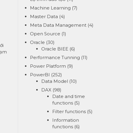
Machine Learning
(7)
Master Data
(4)
Meta Data Management
(4)
Open Source
(1)
Oracle
(30)
ới
Oracle BIEE
(6)
phạm
Performance Tunning
(11)
Power Platform
(9)
PowerBI
(252)
Data Model
(10)
DAX
(98)
Date and time
functions
(5)
Filter functions
(5)
Information
functions
(6)