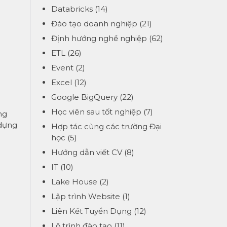
Databricks
(14)
Đào tạo doanh nghiệp
(21)
Định hướng nghề nghiệp
(62)
ETL
(26)
Event
(2)
Excel
(12)
Google BigQuery
(22)
Học viên sau tốt nghiệp
(7)
ng
 dựng
Hợp tác cùng các trường Đại
học
(5)
Hướng dẫn viết CV
(8)
IT
(10)
Lake House
(2)
Lập trình Website
(1)
Liên Kết Tuyển Dụng
(12)
Lộ trình đào tạo
(11)