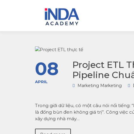
INDA – Học viện Đào tạo
INDA – HỌC
phân tích dữ liệu & AI
VIÊN PHÂN
chuyên sâu cho ngành
TÍCH DỮ LI
ngân hàng – bảo hiểm –
& AI INSIGH
chứng khoán và doanh
DATA
nghiệp với các project t
tế, cá nhân hóa lộ trình 
AI
08
Project ETL 
Pipeline Chu
APRIL
Marketing Marketing
Trong giới dữ liệu, có một câu nói nổi tiếng
là đống bùn đen không giá trị”. Công việc 
xây dựng nhà máy…