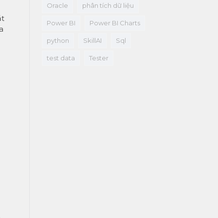
Oracle
phân tích dữ liệu
ắt
Power BI
Power BI Charts
a
python
SkillAI
Sql
test data
Tester
,