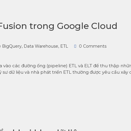
 Fusion trong Google Cloud
e BigQuery
,
Data Warehouse
,
ETL
0 Comments
 dựa vào các đường ống (pipeline) ETL và ELT để thu thập nhữ
c kỹ sư dữ liệu và nhà phát triển ETL thường được yêu cầu xây