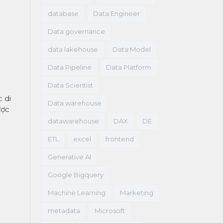
database
Data Engineer
Data governance
data lakehouse
Data Model
Data Pipeline
Data Platform
Data Scientist
c di
Data warehouse
ược
datawarehouse
DAX
DE
ETL
excel
frontend
Generative AI
Google Bigquery
Machine Learning
Marketing
metadata
Microsoft