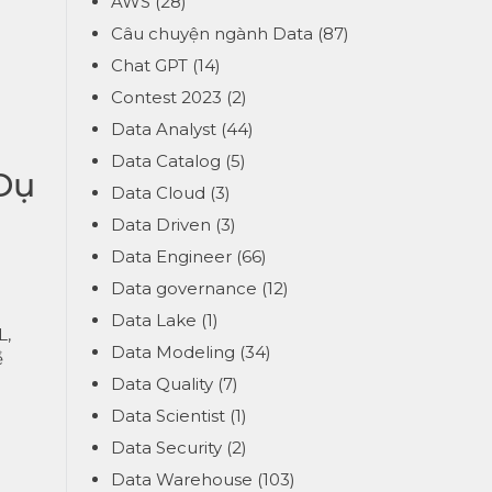
AWS
(28)
Câu chuyện ngành Data
(87)
Chat GPT
(14)
Contest 2023
(2)
Data Analyst
(44)
Data Catalog
(5)
Dụ
Data Cloud
(3)
Data Driven
(3)
Data Engineer
(66)
Data governance
(12)
Data Lake
(1)
L,
Data Modeling
(34)
ể
Data Quality
(7)
Data Scientist
(1)
Data Security
(2)
Data Warehouse
(103)