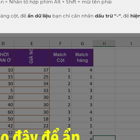
 > Nhấn tổ hợp phím Alt + Shift + mũi tên phải
àng cột, để
ẩn dữ liệu
bạn chỉ cần nhấn
dấu trừ “-“
, để
hiệ