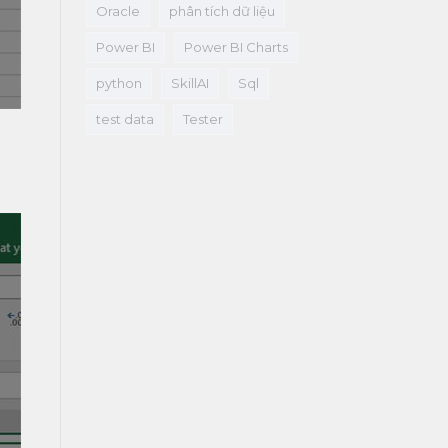
Oracle
phân tích dữ liệu
Power BI
Power BI Charts
python
SkillAI
Sql
test data
Tester