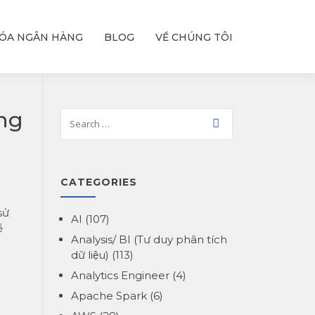
ÓA NGÂN HÀNG
BLOG
VỀ CHÚNG TÔI
ng
CATEGORIES
sử
AI
(107)
ể
Analysis/ BI (Tư duy phân tích
dữ liệu)
(113)
Analytics Engineer
(4)
Apache Spark
(6)