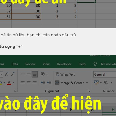
 để ẩn dữ liệu bạn chỉ cần nhấn dấu trừ
u cộng “+”
.