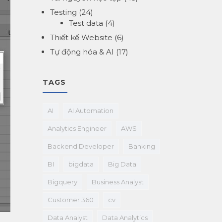
Testing
(24)
Test data
(4)
Thiết kế Website
(6)
Tự động hóa & AI
(17)
TAGS
AI
AI Automation
Analytics Engineer
AWS
Backend Developer
Banking
BI
bigdata
Big Data
Bigquery
Business Analyst
Customer 360
cv
Data Analyst
Data Analytics