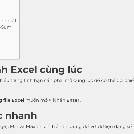
hím tắt
 =Sum
t
nh Excel cùng lúc
hiều trang tính bạn cần phải mở cùng lúc để có thể đối chi
 file Excel
muốn mở > Nhấn
Enter.
c nhanh
e), Min và Max thì chỉ hiển thị đúng đối với dữ liệu dạng số.