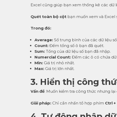
Excel cũng giúp bạn xem thống kê các dữ l
Quét toàn bộ cột
bạn muốn xem và Excel 
Trong đó:
Average:
Số trung bình của các dữ liệu số
Count:
Đếm tổng số ô bạn đã quét.
Sum:
Tổng của dữ liệu số bạn đã nhập.
Numercial Count:
Đếm các ô có chứa dữ l
Min:
Giá trị nhỏ nhất.
Max:
Giá trị lớn nhất.
3. Hiển thị công th
Vấn đề
: Muốn kiểm tra công thức nhưng lại c
Giải pháp:
Chỉ cần nhấn tổ hợp phím
Ctrl +
4. Tự động nhập dữ 