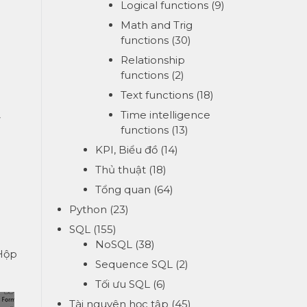
Logical functions
(9)
Math and Trig
functions
(30)
Relationship
functions
(2)
Text functions
(18)
Time intelligence
>
functions
(13)
KPI, Biểu đồ
(14)
Thủ thuật
(18)
Tổng quan
(64)
Python
(23)
SQL
(155)
NoSQL
(38)
Hộp
Sequence SQL
(2)
Tối ưu SQL
(6)
Tài nguyên học tập
(45)