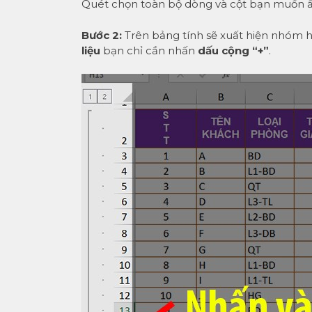
Quét chọn toàn bộ dòng và cột bạn muốn ẩn
Bước 2:
Trên bảng tính sẽ xuất hiện nhóm h
liệu
bạn chỉ cần nhấn
dấu cộng “+”
.