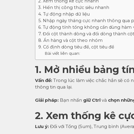
2. Xem thống kê cực nhanh
3. Hiển thị công thức siêu nhanh
4. Tự động nhập dữ liệu
5. Nhập ngày tháng cực nhanh thông qua p
6. Tự động tính tổng không cần dùng hàm
7. Đổi cột thành dòng và đổi dòng thành cộ
8. Ẩn hàng và cột theo nhóm
9. Cố định dòng tiêu đề, cột tiêu đề
Bài viết liên quan:
1. Mở nhiều bảng tí
Vấn đề:
Trong lúc làm việc chắc hẳn sẽ có n
thông tin qua lại.
Giải pháp:
Bạn nhấn
giữ Ctrl
và
chọn những
2. Xem thống kê cự
Lưu ý:
Đối với Tổng (Sum), Trung bình (Averag