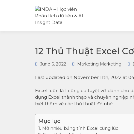
INDA – Học viện Đào tạo
INDA – HỌC
phân tích dữ liệu & AI
VIÊN PHÂN
chuyên sâu cho ngành
TÍCH DỮ LI
ngân hàng – bảo hiểm –
& AI INSIGH
chứng khoán và doanh
DATA
nghiệp với các project t
tế, cá nhân hóa lộ trình 
AI
12 Thủ Thuật Excel 
June 6, 2022
Marketing Marketing
Last updated on November 11th, 2022 at 0
Excel luôn là 1 công cụ tuyệt vời dành cho 
dụng Excel thành thạo và chuyên nghiệp nhất
biết thêm về các thủ thuật đó nhé.
Mục lục
1. Mở nhiều bảng tính Excel cùng lúc