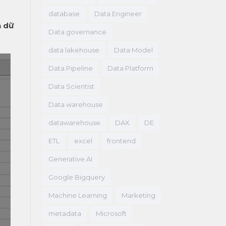
database
Data Engineer
n dữ
Data governance
data lakehouse
Data Model
Data Pipeline
Data Platform
Data Scientist
Data warehouse
datawarehouse
DAX
DE
ETL
excel
frontend
Generative AI
Google Bigquery
Machine Learning
Marketing
metadata
Microsoft