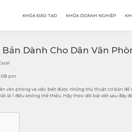
KHÓA ĐÀO TẠO
KHÓA DOANH NGHIỆP
KH
ỆU
T
hực
với
Cơ Bản Dành Cho Dân Văn Phò
Excel
4:08 pm
dân văn phòng và việc biết được những thủ thuật cơ bản để 
 là 1 điều không thể thiếu. Hãy theo dõi bài viết sau đây đ