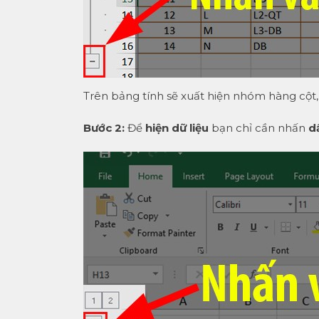
Trên bảng tính sẽ xuất hiện nhóm hàng cột,
Bước 2:
Để
hiện dữ liệu
bạn chỉ cần nhấn
dấ