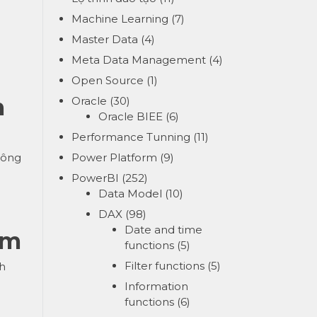
Machine Learning
(7)
Master Data
(4)
Meta Data Management
(4)
Open Source
(1)
m
Oracle
(30)
Oracle BIEE
(6)
Performance Tunning
(11)
công
Power Platform
(9)
PowerBI
(252)
Data Model
(10)
DAX
(98)
Date and time
um
functions
(5)
Filter functions
(5)
nh
Information
functions
(6)