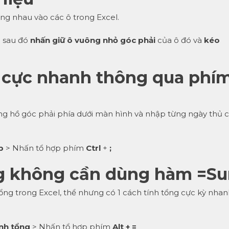
ng nhau vào các ô trong Excel.
n sau đó
nhấn giữ ô vuông nhỏ góc phải
của ô đó và
kéo
 cực nhanh thông qua phí
ng hồ góc phải phía dưới màn hình và nhập từng ngày thủ 
p
> Nhấn tổ hợp phím
Ctrl
+
;
ng không cần dùng hàm =S
ổng trong Excel, thể nhưng có 1 cách tính tổng cực kỳ nha
nh tổng
> Nhấn tổ hợp phím
Alt + =