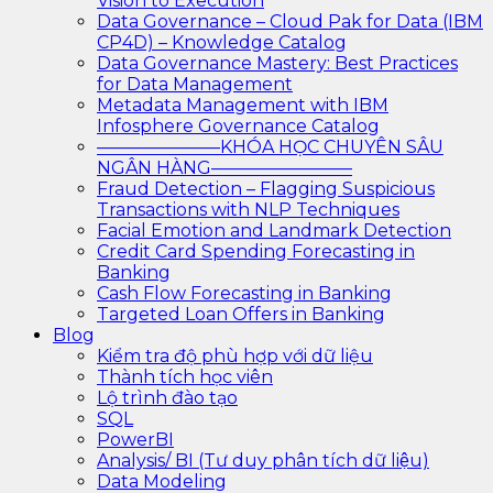
Vision to Execution
Data Governance – Cloud Pak for Data (IBM
CP4D) – Knowledge Catalog
Data Governance Mastery: Best Practices
for Data Management
Metadata Management with IBM
Infosphere Governance Catalog
———————KHÓA HỌC CHUYÊN SÂU
NGÂN HÀNG————————
Fraud Detection – Flagging Suspicious
Transactions with NLP Techniques
Facial Emotion and Landmark Detection
Credit Card Spending Forecasting in
Banking
Cash Flow Forecasting in Banking
Targeted Loan Offers in Banking
Blog
Kiểm tra độ phù hợp với dữ liệu
Thành tích học viên
Lộ trình đào tạo
SQL
PowerBI
Analysis/ BI (Tư duy phân tích dữ liệu)
Data Modeling