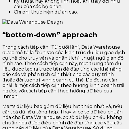
Kỹ thuật này không linh hoạt khi thay đổi nhu
cầu của các bộ phận.
Chi phí thực hiện dự án cao.
“bottom-down” approach
Trong cách tiếp cận “Từ dưới lên”, Data Warehouse
được mô tả là “bản sao của kiến ​​trúc dữ liệu giao dịch
cụ thể cho truy vấn và phân tích”, thuật ngữ giản đồ
hình sao. Theo cách tiếp cận này, một trung tâm dữ
liệu được tạo ra trước tiên để đáp ứng các khả năng
báo cáo và phân tích cần thiết cho các quy trình
(hoặc đối tượng) kinh doanh cụ thể. Do đó, nó cần
phải là một cách tiếp cận theo hướng kinh doanh trái
ngược với cách tiếp cận theo hướng dữ liệu của
Inmon.
Marts dữ liệu bao gồm dữ liệu hạt thấp nhất và, nếu
cần, cả dữ liệu tổng hợp. Thay vì cơ sở dữ liệu chuẩn
hóa cho Data Warehouse, cơ sở dữ liệu chiều không
chuẩn hóa được điều chỉnh để đáp ứng các yêu cầu
cung cấp dữ liệu của Data Warehouse. Sử dụng