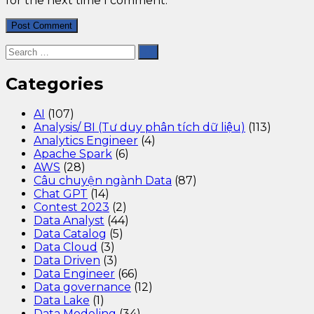
for the next time I comment.
Categories
AI
(107)
Analysis/ BI (Tư duy phân tích dữ liệu)
(113)
Analytics Engineer
(4)
Apache Spark
(6)
AWS
(28)
Câu chuyện ngành Data
(87)
Chat GPT
(14)
Contest 2023
(2)
Data Analyst
(44)
Data Catalog
(5)
Data Cloud
(3)
Data Driven
(3)
Data Engineer
(66)
Data governance
(12)
Data Lake
(1)
Data Modeling
(34)