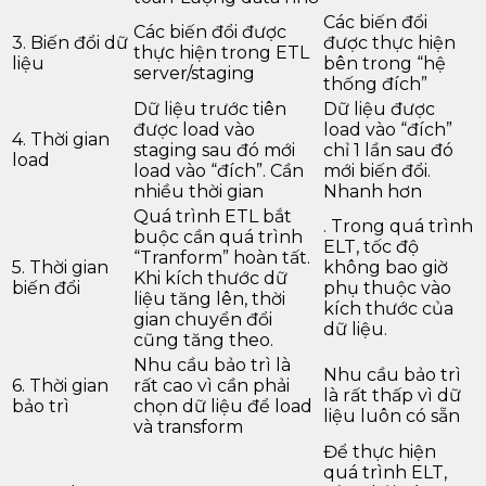
Các biến đổi
Các biến đổi được
3. Biến đổi dữ
được thực hiện
thực hiện trong ETL
liệu
bên trong “hệ
server/staging
thống đích”
Dữ liệu trước tiên
Dữ liệu được
được load vào
load vào “đích”
4. Thời gian
staging sau đó mới
chỉ 1 lần sau đó
load
load vào “đích”. Cần
mới biến đổi.
nhiều thời gian
Nhanh hơn
Quá trình ETL bắt
. Trong quá trình
buộc cần quá trình
ELT, tốc độ
“Tranform” hoàn tất.
5. Thời gian
không bao giờ
Khi kích thước dữ
biến đổi
phụ thuộc vào
liệu tăng lên, thời
kích thước của
gian chuyển đổi
dữ liệu.
cũng tăng theo.
Nhu cầu bảo trì là
Nhu cầu bảo trì
6. Thời gian
rất cao vì cần phải
là rất thấp vì dữ
bảo trì
chọn dữ liệu để load
liệu luôn có sẵn
và transform
Để thực hiện
quá trình ELT,