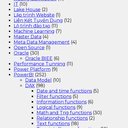
IT
(10)
Lake House
(2)
Lập trình Website
(1)
Liên Kết Tuyển Dụng
(12)
Lộ trình đào tạo
(11)
Machine Learning
(7)
Master Data
(4)
Meta Data Management
(4)
Open Source
(1)
Oracle
(30)
Oracle BIEE
(6)
Performance Tunning
(11)
Power Platform
(9)
PowerBI
(252)
Data Model
(10)
DAX
(98)
Date and time functions
(5)
Filter functions
(5)
Information functions
(6)
Logical functions
(9)
Math and Trig functions
(30)
Relationship functions
(2)
Text functions
(18)