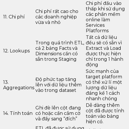
Chi phí đầu vào
thấp khi sử dụng
Chi phí rất cao cho
các phần mềm
11. Chi phí
các doanh nghiệp
online làm
vừa và nhỏ
Services
Platforms
Tất cả dữ liệu
Trong quá trình ETL,
đều sẽ có sẵn vì
cả 2 bảng Facts và
Extract và Load
12. Lookups
Dimensions cần có
được thực hiện
sẵn trong Staging
chỉ trong 1 hành
động
Sức mạnh của
target platform
Độ phức tạp tăng
13.
có thể xử lí một
lên với dữ liệu thêm
Aggregations
lượng dữ liệu
vào trong dataset
đáng kể 1 cách
nhanh chóng
Dễ dàng thêm
Ghi đè lên cột đang
cột đã được tính
14. Tính toán
có hoặc cần cắm cờ
toán vào bảng
và đẩy sang “đích”
hiện có.
ETL đã được sử dụng