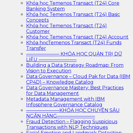
Khóa học Temenos Transact (T24) Core
Banking System
Khóa học Temenos Transact (T24) Basic
Concepts
Khóa học Temenos Transact (T24)
Customer
Khóa học Temenos Transact (T24) Account
Khóa họcTemenos Transact (T24) Funds
Transfer
——————— KHÓA HỌC QUẢN TRỊ DỮ
LIỆU ————————
Building a Data Strategy Roadmap: From
Vision to Execution
Data Governance – Cloud Pak for Data (IBM
CP4D) – Knowledge Catalog
Data Governance Mastery: Best Practices
for Data Management
Metadata Management with IBM
Infosphere Governance Catalog
———————KHÓA HỌC CHUYÊN SÂU
NGÂN HÀNG————————
Fraud Detection – Flagging Suspicious
Transactions with NLP Techniques
Facial Emotion and Landmark Detection