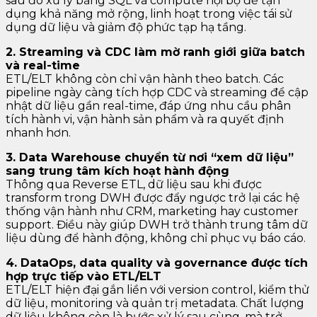
sau đó xử lý bằng SQL và compute nội bộ để tận
dụng khả năng mở rộng, linh hoạt trong việc tái sử
dụng dữ liệu và giảm độ phức tạp hạ tầng.
2. Streaming và CDC làm mờ ranh giới giữa batch
và real-time
ETL/ELT không còn chỉ vận hành theo batch. Các
pipeline ngày càng tích hợp CDC và streaming để cập
nhật dữ liệu gần real-time, đáp ứng nhu cầu phân
tích hành vi, vận hành sản phẩm và ra quyết định
nhanh hơn.
3. Data Warehouse chuyển từ nơi “xem dữ liệu”
sang trung tâm kích hoạt hành động
Thông qua Reverse ETL, dữ liệu sau khi được
transform trong DWH được đẩy ngược trở lại các hệ
thống vận hành như CRM, marketing hay customer
support. Điều này giúp DWH trở thành trung tâm dữ
liệu dùng để hành động, không chỉ phục vụ báo cáo.
4. DataOps, data quality và governance được tích
hợp trực tiếp vào ETL/ELT
ETL/ELT hiện đại gắn liền với version control, kiểm thử
dữ liệu, monitoring và quản trị metadata. Chất lượng
dữ liệu không còn là bước xử lý sau cùng, mà trở