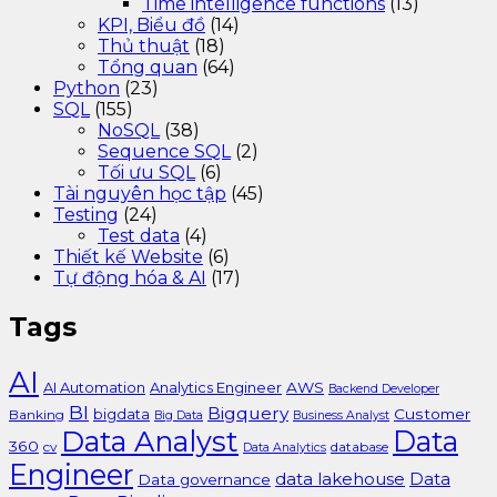
Time intelligence functions
(13)
KPI, Biểu đồ
(14)
Thủ thuật
(18)
Tổng quan
(64)
Python
(23)
SQL
(155)
NoSQL
(38)
Sequence SQL
(2)
Tối ưu SQL
(6)
Tài nguyên học tập
(45)
Testing
(24)
Test data
(4)
Thiết kế Website
(6)
Tự động hóa & AI
(17)
Tags
AI
AI Automation
Analytics Engineer
AWS
Backend Developer
BI
Bigquery
bigdata
Customer
Banking
Big Data
Business Analyst
Data Analyst
Data
360
cv
database
Data Analytics
Engineer
data lakehouse
Data
Data governance