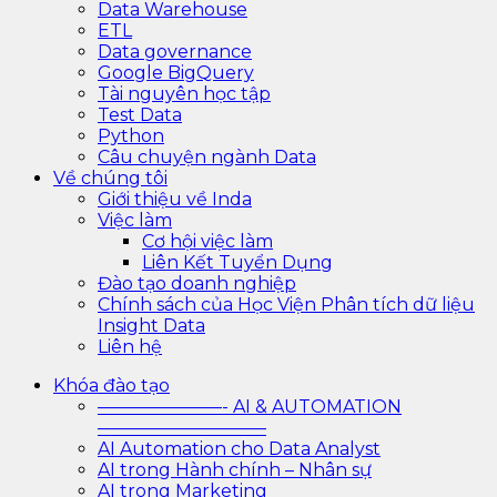
Data Warehouse
ETL
Data governance
Google BigQuery
Tài nguyên học tập
Test Data
Python
Câu chuyện ngành Data
Về chúng tôi
Giới thiệu về Inda
Việc làm
Cơ hội việc làm
Liên Kết Tuyển Dụng
Đào tạo doanh nghiệp
Chính sách của Học Viện Phân tích dữ liệu
Insight Data
Liên hệ
Khóa đào tạo
———————- AI & AUTOMATION
—————————–
AI Automation cho Data Analyst
AI trong Hành chính – Nhân sự
AI trong Marketing