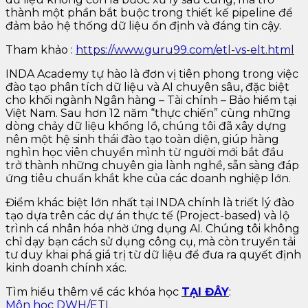
thành một phần bắt buộc trong thiết kế pipeline để
đảm bảo hệ thống dữ liệu ổn định và đáng tin cậy.
Tham khảo :
https://www.guru99.com/etl-vs-elt.html
INDA Academy tự hào là đơn vị tiên phong trong việc
đào tạo phân tích dữ liệu và AI chuyên sâu, đặc biệt
cho khối ngành Ngân hàng – Tài chính – Bảo hiểm tại
Việt Nam. Sau hơn 12 năm “thực chiến” cùng những
dòng chảy dữ liệu khổng lồ, chúng tôi đã xây dựng
nên một hệ sinh thái đào tạo toàn diện, giúp hàng
nghìn học viên chuyển mình từ người mới bắt đầu
trở thành những chuyên gia lành nghề, sẵn sàng đáp
ứng tiêu chuẩn khắt khe của các doanh nghiệp lớn.
Điểm khác biệt lớn nhất tại INDA chính là triết lý đào
tạo dựa trên các dự án thực tế (Project-based) và lộ
trình cá nhân hóa nhờ ứng dụng AI. Chúng tôi không
chỉ dạy bạn cách sử dụng công cụ, mà còn truyền tải
tư duy khai phá giá trị từ dữ liệu để đưa ra quyết định
kinh doanh chính xác.
Tìm hiểu thêm về các khóa học
TẠI ĐÂY
:
Môn học DWH/ETL