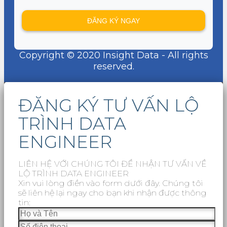
Copyright © 2020 Insight Data - All rights
reserved.
ĐĂNG KÝ TƯ VẤN LỘ
TRÌNH DATA
ENGINEER
LIÊN HỆ VỚI CHÚNG TÔI ĐỂ NHẬN TƯ VẤN VỀ
LỘ TRÌNH DATA ENGINEER
Xin vui lòng điền vào form dưới đây. Chúng tôi
sẽ liên hệ lại ngay cho bạn khi nhận được thông
tin: