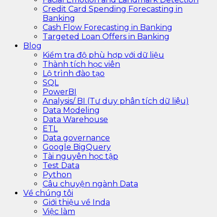
Credit Card Spending Forecasting in
Banking
Cash Flow Forecasting in Banking
Targeted Loan Offers in Banking
Blog
Kiểm tra độ phù hợp với dữ liệu
Thành tích học viên
Lộ trình đào tạo
SQL
PowerBI
Analysis/ BI (Tư duy phân tích dữ liệu)
Data Modeling
Data Warehouse
ETL
Data governance
Google BigQuery
Tài nguyên học tập
Test Data
Python
Câu chuyện ngành Data
Về chúng tôi
Giới thiệu về Inda
Việc làm