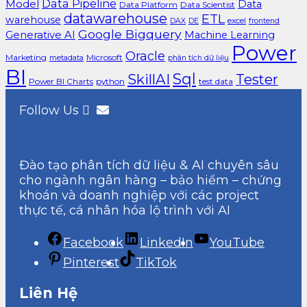
Data Pipeline
Model
Data
Data Platform
Data Scientist
datawarehouse
ETL
warehouse
excel
DAX
DE
frontend
Google Bigquery
Generative AI
Machine Learning
Power
Oracle
Marketing
Microsoft
metadata
phân tích dữ liệu
BI
Sql
SkillAI
Tester
Power BI Charts
python
test data
Follow Us
Đào tạo phân tích dữ liệu & AI chuyên sâu
cho ngành ngân hàng – bảo hiểm – chứng
khoán và doanh nghiệp với các project
thực tế, cá nhân hóa lộ trình với AI
Facebook
LinkedIn
YouTube
Pinterest
TikTok
Liên Hệ