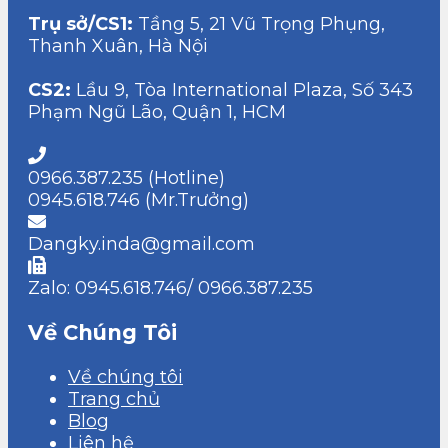
Trụ sở/CS1:
Tầng 5, 21 Vũ Trọng Phụng,
Thanh Xuân, Hà Nội
CS2:
Lầu 9, Tòa International Plaza, Số 343
Phạm Ngũ Lão, Quận 1, HCM
0966.387.235 (Hotline)
0945.618.746 (Mr.Trưởng)
Dangky.inda@gmail.com
Zalo: 0945.618.746/ 0966.387.235
Về Chúng Tôi
Về chúng tôi
Trang chủ
Blog
Liên hệ