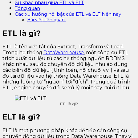
Sự khác nhau giữa ETL và ELT
Tổng quan
Các xu hướng nổi bật của ETL và ELT hiện nay
Bài viết liên quan:
ETL là gì?
ETL là tên viết tắt của Extract, Transform và Load.
Trong hệ thống
DataWarehouse
, một công cụ ETL
trích xuất dữ liệu từ các hệ thống nguồn RDBMS
khác nhau sau đó chuyển đổi dữ liệu như áp dụng
các biến đổi dữ liệu ( tính toán, nối chuỗi v.v. ) và sau
đó tải dữ liệu vào hệ thống Data Warehouse. ETL là
những luồng từ “nguồn” tới ”đích”. Trong quá trình
ETL, engine chuyển đổi sẽ xử lý mọi thay đổi dữ liệu.
ETL là gì?
ELT là gì?
ELT là một phương pháp khác để tiếp cận công cụ
chuyển động dữ liệu trong Data Warehouse. Thay vì