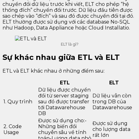
chuyển đổi dữ liệu trước khi viết, ELT cho phép “hệ
thống đích” chuyển đổi trước. Dữ liệu đầu tiên được
sao chép vào “đích” và sau đó được chuyển đổi tại đó.
ELT thường được sử dụng với các database No-SQL
như Hadoop, Data Appliance hoặc Cloud Installatio.
ELT là gì?
Sự khác nhau giữa ETL và ELT
ETL và ELT khác nhau ở những điểm sau:
ETL
ELT
Dữ liệu được chuyển
đổi từ server staging
Dữ liệu vẫn còn
1. Quy trình
sau đó được transfer
trong DB của
tới Datawarehouse
Datawarehouse
DB
Được sử dụng cho:-
Được sử dụng
2. Code
Những biến đổi
cho lượng data
Usage
chuyên sâu về tính
rất lớn
toán-Lượng data nhỏ