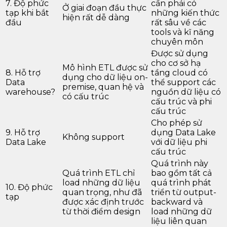
7. Độ phức
cần phải có
Ở giai đoạn đầu thực
tạp khi bắt
những kiến thức
hiện rất dễ dàng
đầu
rất sâu về các
tools và kĩ năng
chuyên môn
Được sử dụng
cho cơ sở hạ
Mô hình ETL được sử
8. Hỗ trợ
tầng cloud có
dụng cho dữ liệu on-
Data
thể support các
premise, quan hệ và
warehouse?
nguồn dữ liệu có
có cấu trúc
cấu trúc và phi
cấu trúc
Cho phép sử
9. Hỗ trợ
dụng Data Lake
Không support
Data Lake
với dữ liệu phi
cấu trúc
Quá trình này
Quá trình ETL chỉ
bao gồm tất cả
load những dữ liệu
quá trình phát
10. Độ phức
quan trọng, như đã
triển từ output-
tạp
được xác định trước
backward và
từ thời điểm design
load những dữ
liệu liên quan