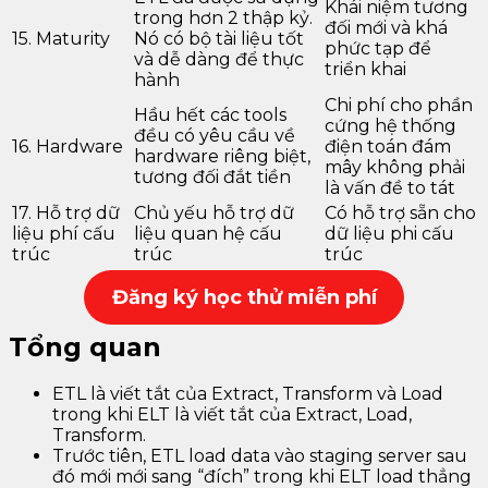
Khái niệm tương
trong hơn 2 thập kỷ.
đối mới và khá
15. Maturity
Nó có bộ tài liệu tốt
phức tạp để
và dễ dàng để thực
triển khai
hành
Chi phí cho phần
Hầu hết các tools
cứng hệ thống
đều có yêu cầu về
16. Hardware
điện toán đám
hardware riêng biệt,
mây không phải
tương đối đắt tiền
là vấn đề to tát
17. Hỗ trợ dữ
Chủ yếu hỗ trợ dữ
Có hỗ trợ sẵn cho
liệu phí cấu
liệu quan hệ cấu
dữ liệu phi cấu
trúc
trúc
trúc
Đăng k
ý học thử miễn phí
Tổng quan
ETL là viết tắt của Extract, Transform và Load
trong khi ELT là viết tắt của Extract, Load,
Transform.
Trước tiên, ETL load data vào staging server sau
đó mới mới sang “đích” trong khi ELT load thẳng