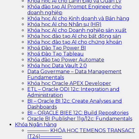
Khóa học AI cho Lãnh Đạo và Quản Lý
Khóa đào tạo AI Prompt Engineer cho
doanh nghiệp
Khóa học AI cho Kinh doanh và Bán hàng
Khóa học AI cho Nhân sự (HR)
Khóa học AI cho Doanh nghiệp sản xuất
Khóa học đào tạo AI cho bất động sản
Khóa học đào tạo AI cho chứng khoán
Khoá Đào Tạo Power BI
Khoá Đào Tạo Tableau
Khóa đào tạo Power Automate
Khóa học Data Vault 2.0
Data Govermane – Data Management
Fundamentals
Khóa học Oracle APEX Developer
ETL – Oracle ODI 12c: Integration and
Administration
BI – Oracle BI 12c: Create Analyses and
Dashboards
BI – ORACLE BIEE 12C: Build Repositories
Oracle BI Publisher 11g/12c: Fundamentals
Khóa Ngân hàng
————- KHÓA HỌC TEMENOS TRANSACT
(T24)————-