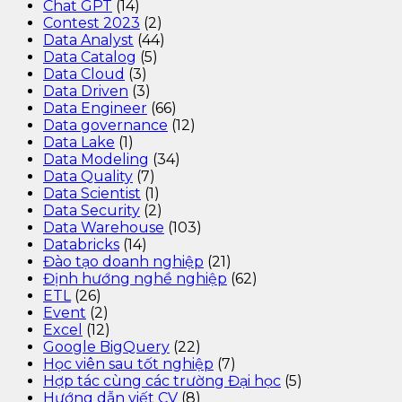
Chat GPT
(14)
Contest 2023
(2)
Data Analyst
(44)
Data Catalog
(5)
Data Cloud
(3)
Data Driven
(3)
Data Engineer
(66)
Data governance
(12)
Data Lake
(1)
Data Modeling
(34)
Data Quality
(7)
Data Scientist
(1)
Data Security
(2)
Data Warehouse
(103)
Databricks
(14)
Đào tạo doanh nghiệp
(21)
Định hướng nghề nghiệp
(62)
ETL
(26)
Event
(2)
Excel
(12)
Google BigQuery
(22)
Học viên sau tốt nghiệp
(7)
Hợp tác cùng các trường Đại học
(5)
Hướng dẫn viết CV
(8)