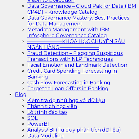
Vision to Execution
Data Governance – Cloud Pak for Data (IBM
CP4D) – Knowledge Catalog
Data Governance Mastery: Best Practices
for Data Management
Metadata Management with IBM
Infosphere Governance Catalog
———————KHÓA HỌC CHUYÊN SÂU
NGÂN HÀNG————————
Fraud Detection – Flagging Suspicious
Transactions with NLP Techniques
Facial Emotion and Landmark Detection
Credit Card Spending Forecasting in
Banking
Cash Flow Forecasting in Banking
Targeted Loan Offers in Banking
Blog
Kiểm tra độ phù hợp với dữ liệu
Thành tích học viên
Lộ trình đào tạo
SQL
PowerBI
Analysis/ BI (Tư duy phân tích dữ liệu)
Data Modeling