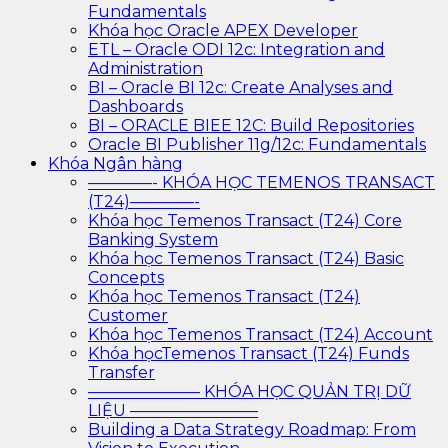
Fundamentals
Khóa học Oracle APEX Developer
ETL – Oracle ODI 12c: Integration and
Administration
BI – Oracle BI 12c: Create Analyses and
Dashboards
BI – ORACLE BIEE 12C: Build Repositories
Oracle BI Publisher 11g/12c: Fundamentals
Khóa Ngân hàng
————- KHÓA HỌC TEMENOS TRANSACT
(T24)————-
Khóa học Temenos Transact (T24) Core
Banking System
Khóa học Temenos Transact (T24) Basic
Concepts
Khóa học Temenos Transact (T24)
Customer
Khóa học Temenos Transact (T24) Account
Khóa họcTemenos Transact (T24) Funds
Transfer
——————— KHÓA HỌC QUẢN TRỊ DỮ
LIỆU ————————
Building a Data Strategy Roadmap: From