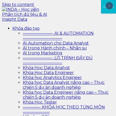
Skip to content
×
×
CLOSE
INDA – Học viên Phân tích dữ liệu & AI Insight Data
INDA – Học viện Đào tạo phân tích dữ liệu & AI chuyên
Khóa đào tạo
sâu cho ngành ngân hàng – bảo hiểm – chứng khoán
———————- AI & AUTOMATION
và doanh nghiệp với các project thực tế, cá nhân hóa
—————————–
lộ trình với AI
AI Automation cho Data Analyst
AI trong Hành chính – Nhân sự
AI trong Marketing
———————- LỘ TRÌNH ĐẦY ĐỦ
—————————–
Khóa Học Data Analyst
Khóa Học Data Engineer
Khóa học Analytics Engineer
Khóa học Data Analyst nâng cao – Thực
chiến 5 dự án doanh nghiệp
Khóa học Data Engineer nâng cao – Thực
chiến 5 dự án doanh nghiệp
Khóa Học Tester
————- KHÓA HỌC THEO TỪNG MÔN
——————–