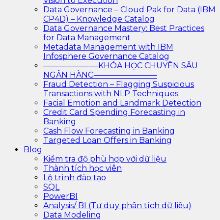
Vision to Execution
Data Governance – Cloud Pak for Data (IBM
CP4D) – Knowledge Catalog
Data Governance Mastery: Best Practices
for Data Management
Metadata Management with IBM
Infosphere Governance Catalog
———————KHÓA HỌC CHUYÊN SÂU
NGÂN HÀNG————————
Fraud Detection – Flagging Suspicious
Transactions with NLP Techniques
Facial Emotion and Landmark Detection
Credit Card Spending Forecasting in
Banking
Cash Flow Forecasting in Banking
Targeted Loan Offers in Banking
Blog
Kiểm tra độ phù hợp với dữ liệu
Thành tích học viên
Lộ trình đào tạo
SQL
PowerBI
Analysis/ BI (Tư duy phân tích dữ liệu)
Data Modeling