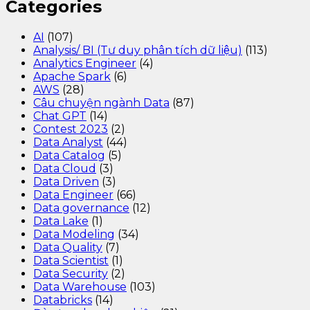
Categories
AI
(107)
Analysis/ BI (Tư duy phân tích dữ liệu)
(113)
Analytics Engineer
(4)
Apache Spark
(6)
AWS
(28)
Câu chuyện ngành Data
(87)
Chat GPT
(14)
Contest 2023
(2)
Data Analyst
(44)
Data Catalog
(5)
Data Cloud
(3)
Data Driven
(3)
Data Engineer
(66)
Data governance
(12)
Data Lake
(1)
Data Modeling
(34)
Data Quality
(7)
Data Scientist
(1)
Data Security
(2)
Data Warehouse
(103)
Databricks
(14)