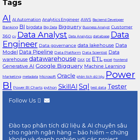
Tags
AI
AI Automation
Analytics Engineer
AWS
Backend Developer
BI
Bigquery
bigdata
Customer
Banking
Big Data
Business Analyst
Data Analyst
Data
360
cv
database
Data Analytics
Engineer
data lakehouse
Data
Data governance
Data Pipeline
Model
Data
Data Platform
Data Scientist
datawarehouse
ETL
warehouse
excel
DAX
DE
frontend
Google Bigquery
Generative AI
Machine Learning
Power
Oracle
Marketing
Microsoft
metadata
phân tích dữ liệu
BI
Sql
SkillAI
Tester
Power BI Charts
python
test data
Follow Us
Đào tạo phân tích dữ liệu & AI chuyên sâu
cho ngành ngân hàng – bảo hiểm – chứng
khoán và doanh nghiệp với các project