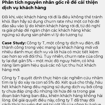
Phân tích nguyên nhân gốc rễ để cải thiện
dịch vụ khách hàng
Đôi khi, việc khách hàng rời đi là điều không thể tránh
khỏi. Bạn hãy sử dụng churn rate như một cơ hội để
đào sâu vào lý do khiến khách hàng rời đi, từ đó nghĩ
ra giải pháp để ngăn chặn các khách hàng khác
ngừng sử dụng sản phẩm vì lý do tương tự.
Case Study:
Công ty T, một công ty dịch vụ điện, đã
thành công trong việc mang lại khách hàng mới với
nhiều danh mục dịch vụ và lời hứa có mức tiết kiệm
cao hơn so với đối thủ. Tuy nhiên, churn rate của công
ty lại đạt gần 5% – một mức độ nguy hiểm, có khả
năng làm giảm hiệu quả các nỗ lực thu hút khách
hàng mới.
Công ty T quyết định thực hiện các nghiên cứu nhằm
tìm ra lý do xảy ra con số 5% đó. Kết quả cho thấy, hầu
hết khách hàng đều ngừng sử dụng dịch vụ bởi công
ty chưa đáp ứng đủ những lời hứa đề ra trong giai
đoạn bán hàng ban đầu, khiến khách hàng không hài
lòng. Để giải quyết điều này, công ty T đã thay đổi
cách thức truyền đạt giá trị cốt lõi của công ty (value