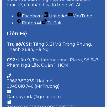
thực tế, cá nhân hóa lộ trình với AI
Facebook
LinkedIn
YouTube
Pinterest
TikTok
Liên Hệ
Trụ sở/CS1:
Tầng 5, 21 Vũ Trọng Phụng,
Thanh Xuân, Hà Nội
CS2:
Lầu 9, Tòa International Plaza, Số 343
Phạm Ngũ Lão, Quận 1, HCM
0966.387.235 (Hotline)
0945.618.746 (Mr.Trưởng)
Dangky.inda@gmail.com