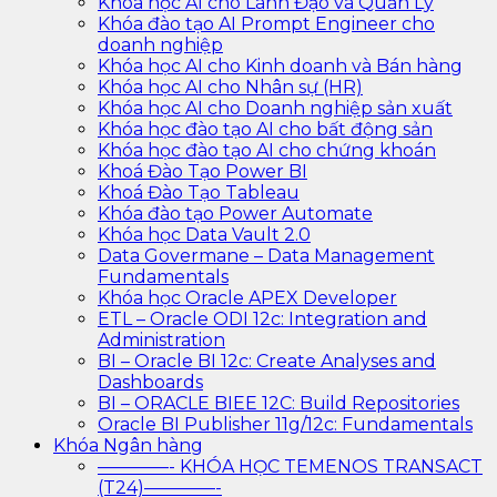
Khóa học AI cho Lãnh Đạo và Quản Lý
Khóa đào tạo AI Prompt Engineer cho
doanh nghiệp
Khóa học AI cho Kinh doanh và Bán hàng
Khóa học AI cho Nhân sự (HR)
Khóa học AI cho Doanh nghiệp sản xuất
Khóa học đào tạo AI cho bất động sản
Khóa học đào tạo AI cho chứng khoán
Khoá Đào Tạo Power BI
Khoá Đào Tạo Tableau
Khóa đào tạo Power Automate
Khóa học Data Vault 2.0
Data Govermane – Data Management
Fundamentals
Khóa học Oracle APEX Developer
ETL – Oracle ODI 12c: Integration and
Administration
BI – Oracle BI 12c: Create Analyses and
Dashboards
BI – ORACLE BIEE 12C: Build Repositories
Oracle BI Publisher 11g/12c: Fundamentals
Khóa Ngân hàng
————- KHÓA HỌC TEMENOS TRANSACT
(T24)————-