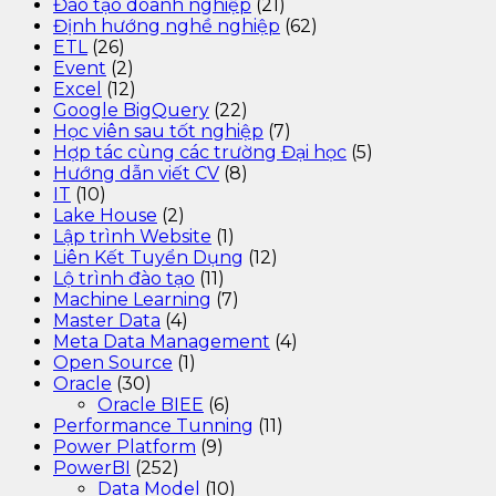
Đào tạo doanh nghiệp
(21)
Định hướng nghề nghiệp
(62)
ETL
(26)
Event
(2)
Excel
(12)
Google BigQuery
(22)
Học viên sau tốt nghiệp
(7)
Hợp tác cùng các trường Đại học
(5)
Hướng dẫn viết CV
(8)
IT
(10)
Lake House
(2)
Lập trình Website
(1)
Liên Kết Tuyển Dụng
(12)
Lộ trình đào tạo
(11)
Machine Learning
(7)
Master Data
(4)
Meta Data Management
(4)
Open Source
(1)
Oracle
(30)
Oracle BIEE
(6)
Performance Tunning
(11)
Power Platform
(9)
PowerBI
(252)
Data Model
(10)