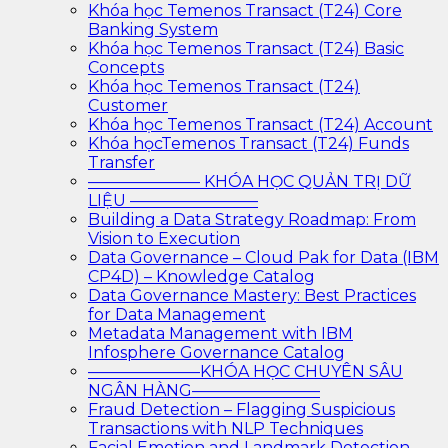
Khóa học Temenos Transact (T24) Core
Banking System
Khóa học Temenos Transact (T24) Basic
Concepts
Khóa học Temenos Transact (T24)
Customer
Khóa học Temenos Transact (T24) Account
Khóa họcTemenos Transact (T24) Funds
Transfer
——————— KHÓA HỌC QUẢN TRỊ DỮ
LIỆU ————————
Building a Data Strategy Roadmap: From
Vision to Execution
Data Governance – Cloud Pak for Data (IBM
CP4D) – Knowledge Catalog
Data Governance Mastery: Best Practices
for Data Management
Metadata Management with IBM
Infosphere Governance Catalog
———————KHÓA HỌC CHUYÊN SÂU
NGÂN HÀNG————————
Fraud Detection – Flagging Suspicious
Transactions with NLP Techniques
Facial Emotion and Landmark Detection