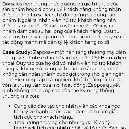
Đội sales nên trung thực quảng bá giá trị thực của
sản phẩm hoặc dịch vụ để khách hàng không nhận
được thông tin sai lệch, từ đó ngừng sử dụng sản
phẩm. Ngoài ra, nhân viên hỗ trợ khách hàng nên
được trang bị tốt để giải quyết mọi vấn đề xảy ra
nhằm đảm bảo sự hài lòng của khách hàng. Đầu tư
vào quy trình và nguồn lực cho hai bộ phận này sẽ có
tác động mạnh mẽ đến tỷ lệ khách hàng rời đi
Case Study:
Zappos – một nền tảng thương mại điện
tử – quyết định sẽ đầu tư vào bộ phận CSKH qua điện
thoại. Quy tắc của họ đối với nhân viên hỗ trợ khách
hàng là không sử dụng kịch bản có sẵn, cũng như
không cần hoàn thành cuộc gọi trong thời gian ngắn
nhất. Để cung cấp trải nghiệm khách hàng tích cực,
vốn là trung tâm của mọi hoạt động, Zappos quyết
định không chỉ cung cấp đào tạo kỹ năng thông
thường mà còn:
Cung cấp đào tạo cho nhân viên các khóa học
tâm lý về hạnh phúc, cách đem đến cảm giác
tích cực cho khách hàng,..
Trao lương thưởng cho những đại lý có tỷ lệ
feedback tích cực nhiều nhất và tổ chức đào tạo