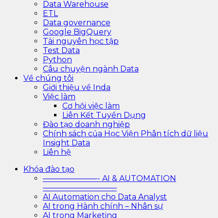
Data Warehouse
ETL
Data governance
Google BigQuery
Tài nguyên học tập
Test Data
Python
Câu chuyện ngành Data
Về chúng tôi
Giới thiệu về Inda
Việc làm
Cơ hội việc làm
Liên Kết Tuyển Dụng
Đào tạo doanh nghiệp
Chính sách của Học Viện Phân tích dữ liệu
Insight Data
Liên hệ
Khóa đào tạo
———————- AI & AUTOMATION
—————————–
AI Automation cho Data Analyst
AI trong Hành chính – Nhân sự
AI trong Marketing