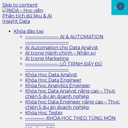
Skip to content
×
×
CLOSE
INDA – Học viên Phân tích dữ liệu & AI Insight Data
INDA – Học viện Đào tạo phân tích dữ liệu & AI chuyên
Khóa đào tạo
sâu cho ngành ngân hàng – bảo hiểm – chứng khoán
———————- AI & AUTOMATION
và doanh nghiệp với các project thực tế, cá nhân hóa
—————————–
lộ trình với AI
AI Automation cho Data Analyst
AI trong Hành chính – Nhân sự
AI trong Marketing
———————- LỘ TRÌNH ĐẦY ĐỦ
—————————–
Khóa Học Data Analyst
Khóa Học Data Engineer
Khóa học Analytics Engineer
Khóa học Data Analyst nâng cao – Thực
chiến 5 dự án doanh nghiệp
Khóa học Data Engineer nâng cao – Thực
chiến 5 dự án doanh nghiệp
Khóa Học Tester
————- KHÓA HỌC THEO TỪNG MÔN
——————–