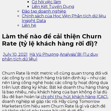
Cơ hội việc làm
Liên Kết Tuyển Dụng
Đào tạo doanh nghiệp
Chính sách của Học Viện Phân tích dữ liệu
Insight Data
Liên hệ
Làm thế nào để cải thiện Churn
Rate (tỷ lệ khách hàng rời đi)?
July 10, 2021
Hà Vũ Phượng
Analysis/ BI (Tư duy
phân tích dữ liệu)
Churn Rate là một metric vô cùng quan trọng đối với
các công ty có khách hàng trả tiền định kỳ – như các
nền tảng công nghệ hoặc các công ty hoạt động dựa
trên lượt đăng ký khác. Bất kể doanh thu hàng tháng
là bao nhiêu, nếu khách hàng của bạn không ở lại đủ
lâu để bạn hoàn lại
chi phí thu hút khách hàng (CAC)
,
doanh nghiệp sẽ gặp rắc rối. Hãy cùng Tomorrow
Marketers tìm hiểu xem Churn Rate là gì và cách để
cải thiện chỉ số này trong bài viết dưới đây.