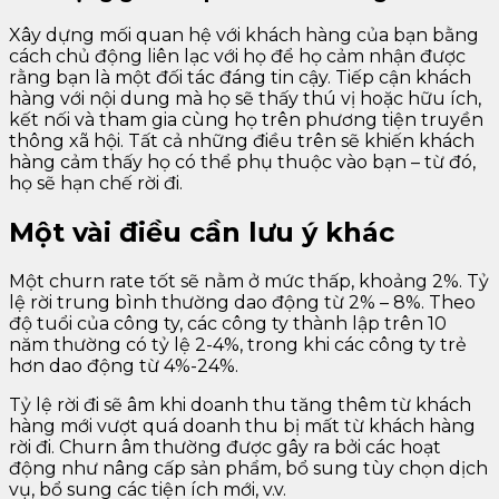
Xây dựng mối quan hệ với khách hàng của bạn bằng
cách chủ động liên lạc với họ để họ cảm nhận được
rằng bạn là một đối tác đáng tin cậy. Tiếp cận khách
hàng với nội dung mà họ sẽ thấy thú vị hoặc hữu ích,
kết nối và tham gia cùng họ trên phương tiện truyền
thông xã hội. Tất cả những điều trên sẽ khiến khách
hàng cảm thấy họ có thể phụ thuộc vào bạn – từ đó,
họ sẽ hạn chế rời đi.
Một vài điều cần lưu ý khác
Một churn rate tốt sẽ nằm ở mức thấp, khoảng 2%. Tỷ
lệ rời trung bình thường dao động từ 2% – 8%. Theo
độ tuổi của công ty, các công ty thành lập trên 10
năm thường có tỷ lệ 2-4%, trong khi các công ty trẻ
hơn dao động từ 4%-24%.
Tỷ lệ rời đi sẽ âm khi doanh thu tăng thêm từ khách
hàng mới vượt quá doanh thu bị mất từ ​​khách hàng
rời đi. Churn âm thường được gây ra bởi các hoạt
động như nâng cấp sản phẩm, bổ sung tùy chọn dịch
vụ, bổ sung các tiện ích mới, v.v.