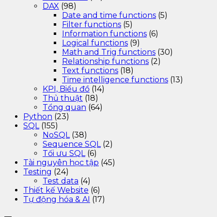
DAX
(98)
Date and time functions
(5)
Filter functions
(5)
Information functions
(6)
Logical functions
(9)
Math and Trig functions
(30)
Relationship functions
(2)
Text functions
(18)
Time intelligence functions
(13)
KPI, Biểu đồ
(14)
Thủ thuật
(18)
Tổng quan
(64)
Python
(23)
SQL
(155)
NoSQL
(38)
Sequence SQL
(2)
Tối ưu SQL
(6)
Tài nguyên học tập
(45)
Testing
(24)
Test data
(4)
Thiết kế Website
(6)
Tự động hóa & AI
(17)