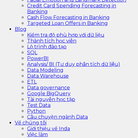
Credit Card Spending Forecasting in
Banking
Cash Flow Forecasting in Banking
Targeted Loan Offers in Banking
Blog
Kiểm tra độ phù hợp với dữ liệu
Thành tích học viên
Lộ trình đào tạo
SQL
PowerBI
Analysis/ BI (Tư duy phân tích dữ liệu)
Data Modeling
Data Warehouse
ETL
Data governance
Google BigQuery
Tài nguyên học tập
Test Data
Python
Câu chuyện ngành Data
Về chúng tôi
Giới thiệu về Inda
Việc làm