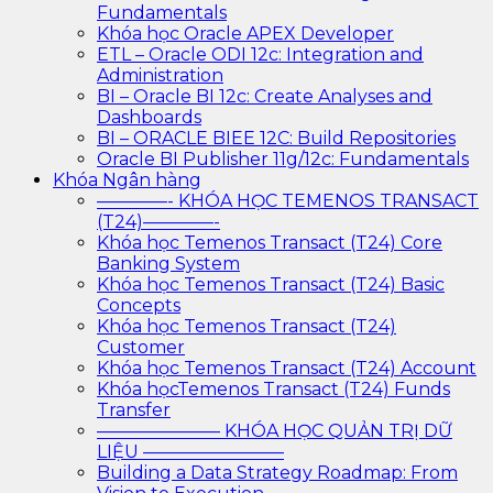
Fundamentals
Khóa học Oracle APEX Developer
ETL – Oracle ODI 12c: Integration and
Administration
BI – Oracle BI 12c: Create Analyses and
Dashboards
BI – ORACLE BIEE 12C: Build Repositories
Oracle BI Publisher 11g/12c: Fundamentals
Khóa Ngân hàng
————- KHÓA HỌC TEMENOS TRANSACT
(T24)————-
Khóa học Temenos Transact (T24) Core
Banking System
Khóa học Temenos Transact (T24) Basic
Concepts
Khóa học Temenos Transact (T24)
Customer
Khóa học Temenos Transact (T24) Account
Khóa họcTemenos Transact (T24) Funds
Transfer
——————— KHÓA HỌC QUẢN TRỊ DỮ
LIỆU ————————
Building a Data Strategy Roadmap: From