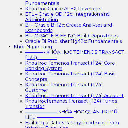
Fundamentals
Khóa học Oracle APEX Developer
ETL – Oracle ODI 12c: Integration and
Administration
BI – Oracle BI 12c: Create Analyses and
Dashboards
BI – ORACLE BIEE 12C: Build Repositories
Oracle BI Publisher 11g/12c: Fundamentals
Khóa Ngân hàng
————- KHÓA HỌC TEMENOS TRANSACT
(T24)————-
Khóa học Temenos Transact (T24) Core
Banking System
Khóa học Temenos Transact (T24) Basic
Concepts
Khóa học Temenos Transact (T24)
Customer
Khóa học Temenos Transact (T24) Account
Khóa họcTemenos Transact (T24) Funds
Transfer
——————— KHÓA HỌC QUẢN TRỊ DỮ
LIỆU ————————
Building a Data Strategy Roadmap: From