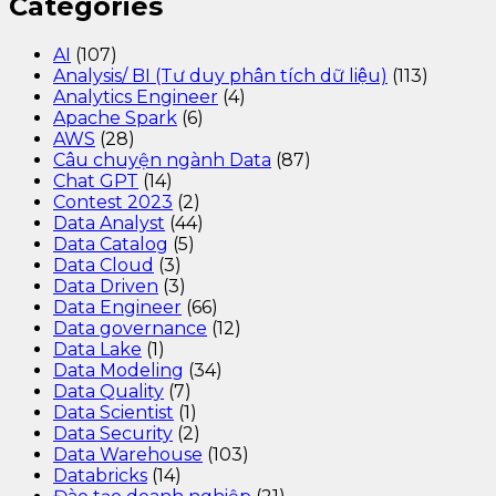
Categories
AI
(107)
Analysis/ BI (Tư duy phân tích dữ liệu)
(113)
Analytics Engineer
(4)
Apache Spark
(6)
AWS
(28)
Câu chuyện ngành Data
(87)
Chat GPT
(14)
Contest 2023
(2)
Data Analyst
(44)
Data Catalog
(5)
Data Cloud
(3)
Data Driven
(3)
Data Engineer
(66)
Data governance
(12)
Data Lake
(1)
Data Modeling
(34)
Data Quality
(7)
Data Scientist
(1)
Data Security
(2)
Data Warehouse
(103)
Databricks
(14)