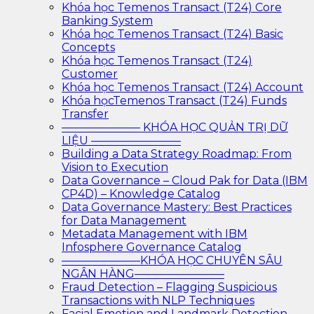
Khóa học Temenos Transact (T24) Core
Banking System
Khóa học Temenos Transact (T24) Basic
Concepts
Khóa học Temenos Transact (T24)
Customer
Khóa học Temenos Transact (T24) Account
Khóa họcTemenos Transact (T24) Funds
Transfer
——————— KHÓA HỌC QUẢN TRỊ DỮ
LIỆU ————————
Building a Data Strategy Roadmap: From
Vision to Execution
Data Governance – Cloud Pak for Data (IBM
CP4D) – Knowledge Catalog
Data Governance Mastery: Best Practices
for Data Management
Metadata Management with IBM
Infosphere Governance Catalog
———————KHÓA HỌC CHUYÊN SÂU
NGÂN HÀNG————————
Fraud Detection – Flagging Suspicious
Transactions with NLP Techniques
Facial Emotion and Landmark Detection