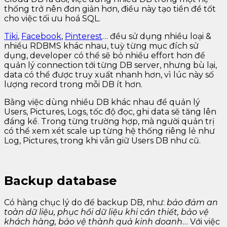
thống trở nên đơn giản hơn, điều này tạo tiền đề tốt
cho việc tối ưu hoá SQL.
Tiki
,
Facebook
,
Pinterest
… đều sử dụng nhiều loại &
nhiều RDBMS khác nhau, tuỳ từng mục đích sử
dụng, developer có thể sẽ bỏ nhiều effort hơn để
quản lý connection tới từng DB server, nhưng bù lại,
data có thể được truy xuất nhanh hơn, vì lúc này số
lượng record trong mỗi DB ít hơn.
Bằng việc dùng nhiều DB khác nhau để quản lý
Users, Pictures, Logs, tốc độ đọc, ghi data sẽ tăng lên
đáng kể. Trong từng trường hợp, mà người quản trị
có thể xem xét scale up từng hệ thống riêng lẻ như
Log, Pictures, trong khi vẫn giữ Users DB như cũ.
Backup database
Có hàng chục lý do để backup DB, như:
bảo đảm an
toàn dữ liệu, phục hồi dữ liệu khi cần thiết, bảo vệ
khách hàng, bảo vệ thành quả kinh doanh
… Với việc