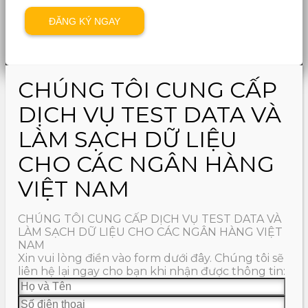
CHÚNG TÔI CUNG CẤP
DỊCH VỤ TEST DATA VÀ
LÀM SẠCH DỮ LIỆU
CHO CÁC NGÂN HÀNG
VIỆT NAM
CHÚNG TÔI CUNG CẤP DỊCH VỤ TEST DATA VÀ
LÀM SẠCH DỮ LIỆU CHO CÁC NGÂN HÀNG VIỆT
NAM
Xin vui lòng điền vào form dưới đây. Chúng tôi sẽ
liên hệ lại ngay cho bạn khi nhận được thông tin: