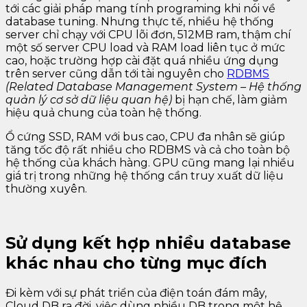
tới các giải pháp mang tính programing khi nói về
database tuning. Nhưng thực tế, nhiều hệ thống
server chỉ chạy với CPU lõi đơn, 512MB ram, thậm chí
một số server CPU load và RAM load liên tục ở mức
cao, hoặc trường hợp cài đặt quá nhiều ứng dụng
trên server cũng dẫn tới tài nguyên cho
RDBMS
(Related Database Management System – Hệ thống
quản lý cơ sở dữ liệu quan hệ)
bị hạn chế, làm giảm
hiệu quả chung của toàn hệ thống.
Ổ cứng SSD, RAM với bus cao, CPU đa nhân sẽ giúp
tăng tốc độ rất nhiều cho RDBMS và cả cho toàn bộ
hệ thống của khách hàng. GPU cũng mang lại nhiều
giá trị trong những hệ thống cần truy xuất dữ liệu
thường xuyên.
Sử dụng kết hợp nhiều database
khác nhau cho từng mục đích
Đi kèm với sự phát triển của điện toán đám mây,
Cloud DB ra đời, việc dùng nhiều DB trong một hệ