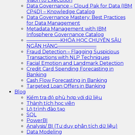
Vision to Execution
Data Governance – Cloud Pak for Data (IBM
CP4D) – Knowledge Catalog
Data Governance Mastery: Best Practices
for Data Management
Metadata Management with IBM
Infosphere Governance Catalog
———————KHÓA HỌC CHUYÊN SÂU
NGÂN HÀNG————————
Fraud Detection – Flagging Suspicious
Transactions with NLP Techniques
Facial Emotion and Landmark Detection
Credit Card Spending Forecasting in
Banking
Cash Flow Forecasting in Banking
Targeted Loan Offers in Banking
Blog
Kiểm tra độ phù hợp với dữ liệu
Thành tích học viên
Lộ trình đào tạo
SQL
PowerBI
Analysis/ BI (Tư duy phân tích dữ liệu)
Data Modeling