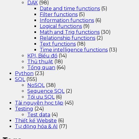
DAX
(98)
Date and time functions
(5)
Filter functions
(5)
Information functions
(6)
Logical functions
(9)
Math and Trig functions
(30)
Relationship functions
(2)
Text functions
(18)
Time intelligence functions
(13)
KPI, Biểu đồ
(14)
Thủ thuật
(18)
Tổng quan
(64)
Python
(23)
SQL
(155)
NoSQL
(38)
Sequence SQL
(2)
Tối ưu SQL
(6)
Tài nguyên học tập
(45)
Testing
(24)
Test data
(4)
Thiết kế Website
(6)
Tự động hóa & AI
(17)