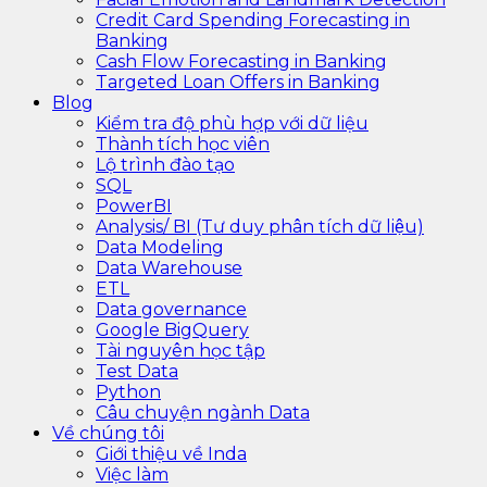
Credit Card Spending Forecasting in
Banking
Cash Flow Forecasting in Banking
Targeted Loan Offers in Banking
Blog
Kiểm tra độ phù hợp với dữ liệu
Thành tích học viên
Lộ trình đào tạo
SQL
PowerBI
Analysis/ BI (Tư duy phân tích dữ liệu)
Data Modeling
Data Warehouse
ETL
Data governance
Google BigQuery
Tài nguyên học tập
Test Data
Python
Câu chuyện ngành Data
Về chúng tôi
Giới thiệu về Inda
Việc làm