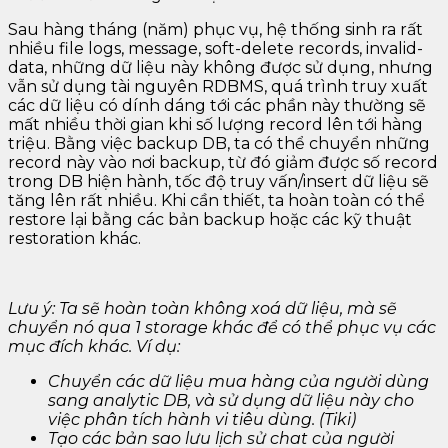
Sau hàng tháng (năm) phục vụ, hệ thống sinh ra rất
nhiều file logs, message, soft-delete records, invalid-
data, những dữ liệu này không được sử dụng, nhưng
vẫn sử dụng tài nguyên RDBMS, quá trình truy xuất
các dữ liệu có dính dáng tới các phần này thường sẽ
mất nhiều thời gian khi số lượng record lên tới hàng
triệu. Bằng việc backup DB, ta có thể chuyển những
record này vào nơi backup, từ đó giảm được số record
trong DB hiện hành, tốc độ truy vấn/insert dữ liệu sẽ
tăng lên rất nhiều. Khi cần thiết, ta hoàn toàn có thể
restore lại bằng các bản backup hoặc các kỹ thuật
restoration khác.
Lưu ý: Ta sẽ hoàn toàn không xoá dữ liệu, mà sẽ
chuyển nó qua 1 storage khác để có thể phục vụ các
mục đích khác. Ví dụ:
Chuyển các dữ liệu mua hàng của người dùng
sang analytic DB, và sử dụng dữ liệu này cho
việc phân tích hành vi tiêu dùng. (Tiki)
Tạo các bản sao lưu lịch sử chat của người