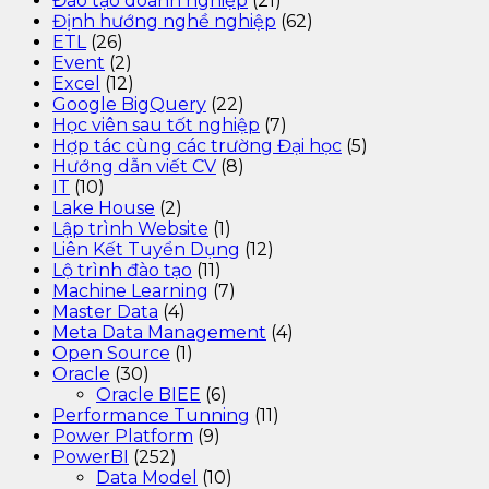
Đào tạo doanh nghiệp
(21)
Định hướng nghề nghiệp
(62)
ETL
(26)
Event
(2)
Excel
(12)
Google BigQuery
(22)
Học viên sau tốt nghiệp
(7)
Hợp tác cùng các trường Đại học
(5)
Hướng dẫn viết CV
(8)
IT
(10)
Lake House
(2)
Lập trình Website
(1)
Liên Kết Tuyển Dụng
(12)
Lộ trình đào tạo
(11)
Machine Learning
(7)
Master Data
(4)
Meta Data Management
(4)
Open Source
(1)
Oracle
(30)
Oracle BIEE
(6)
Performance Tunning
(11)
Power Platform
(9)
PowerBI
(252)
Data Model
(10)