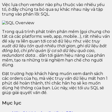
Việc lựa chọn vendor nào phụ thuộc vào nhiều yếu
tố, ở đây chúng ta bỏ qua sự khác nhau này và tập
trung vào phần lõi: SQL.
Trong quá trình phát triển phần mềm (gọi chung cho
tất cả các platforms: web, app, mobile…), rất nhiều vấn
đề xảy ra liên quan tới cơ sở dữ liệu như:
việc truy
xuất dữ liệu tốn quá nhiều thời gian
,
ghi dữ liệu bất
đồng bộ
,
chi phí quản lý cơ sở dữ liệu quá cao
,
redundant data
… dẫn tới giảm hiệu năng của phần
mềm, tạo ra những trải nghiệm hạn chế cho người
dùng.
Đặt trường hợp khách hàng muốn xem danh sách
các orders của họ, mà việc truy vấn dữ liệu mất hơn 1
phút dể hoàn thành, thì chắc hẳn họ sẽ ko muốn
dùng hệ thống của bạn. Lúc này, việc tối ưu SQL sẽ
giúp giải quyết vấn đề.
Mục lục