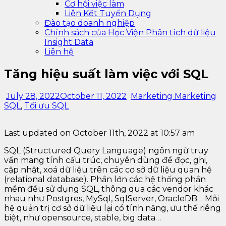
Cơ hội việc làm
Liên Kết Tuyển Dụng
Đào tạo doanh nghiệp
Chính sách của Học Viện Phân tích dữ liệu
Insight Data
Liên hệ
Tăng hiệu suất làm việc với SQL
July 28, 2022
October 11, 2022
Marketing Marketing
SQL
,
Tối ưu SQL
Last updated on October 11th, 2022 at 10:57 am
SQL (Structured Query Language) ngôn ngữ truy
vấn mang tính cấu trúc, chuyên dùng để đọc, ghi,
cập nhật, xoá dữ liệu trên các cơ sở dữ liệu quan hệ
(relational database). Phần lớn các hệ thống phần
mềm đều sử dụng SQL, thông qua các vendor khác
nhau như Postgres, MySql, SqlServer, OracleDB… Mỗi
hệ quản trị cơ sở dữ liệu lại có tính năng, ưu thế riêng
biệt, như opensource, stable, big data…