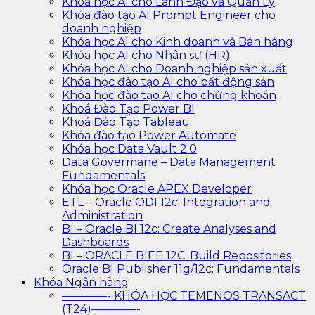
Khóa học AI cho Lãnh Đạo và Quản Lý
Khóa đào tạo AI Prompt Engineer cho
doanh nghiệp
Khóa học AI cho Kinh doanh và Bán hàng
Khóa học AI cho Nhân sự (HR)
Khóa học AI cho Doanh nghiệp sản xuất
Khóa học đào tạo AI cho bất động sản
Khóa học đào tạo AI cho chứng khoán
Khoá Đào Tạo Power BI
Khoá Đào Tạo Tableau
Khóa đào tạo Power Automate
Khóa học Data Vault 2.0
Data Govermane – Data Management
Fundamentals
Khóa học Oracle APEX Developer
ETL – Oracle ODI 12c: Integration and
Administration
BI – Oracle BI 12c: Create Analyses and
Dashboards
BI – ORACLE BIEE 12C: Build Repositories
Oracle BI Publisher 11g/12c: Fundamentals
Khóa Ngân hàng
————- KHÓA HỌC TEMENOS TRANSACT
(T24)————-