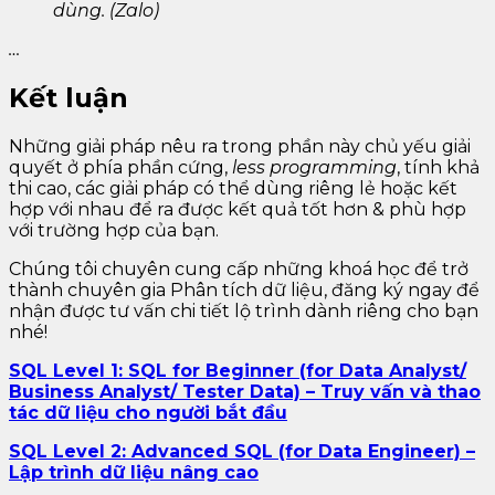
dùng. (Zalo)
…
Kết luận
Những giải pháp nêu ra trong phần này chủ yếu giải
quyết ở phía phần cứng,
less programming
, tính khả
thi cao, các giải pháp có thể dùng riêng lẻ hoặc kết
hợp với nhau để ra được kết quả tốt hơn & phù hợp
với trường hợp của bạn.
Chúng tôi chuyên cung cấp những khoá học để trở
thành chuyên gia Phân tích dữ liệu, đăng ký ngay để
nhận được tư vấn chi tiết lộ trình dành riêng cho bạn
nhé!
SQL Level 1: SQL for Beginner (for Data Analyst/
Business Analyst/ Tester Data) – Truy vấn và thao
tác dữ liệu cho người bắt đầu
SQL Level 2: Advanced SQL (for Data Engineer) –
Lập trình dữ liệu nâng cao