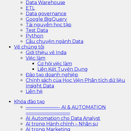
Data Warehouse
ETL
Data governance
Google BigQuery
Tài nguyên học tập
Test Data
Python
Câu chuyện ngành Data
Về chúng tôi
Giới thiệu về Inda
Việc làm
Cơ hội việc làm
Liên Kết Tuyển Dụng
Đào tạo doanh nghiệp
Chính sách của Học Viện Phân tích dữ liệu
Insight Data
Liên hệ
Khóa đào tạo
———————- AI & AUTOMATION
—————————–
AI Automation cho Data Analyst
AI trong Hành chính – Nhân sự
AI trong Marketing