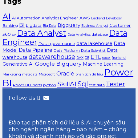
Tags
AI
AI Automation
Analytics Engineer
AWS
Backend Developer
BI
Bigquery
bigdata
Customer
Banking
Big Data
Business Analyst
Data Analyst
Data
360
cv
database
Data Analytics
Engineer
data lakehouse
Data
Data governance
Data Pipeline
Model
Data
Data Platform
Data Scientist
datawarehouse
ETL
warehouse
excel
DAX
DE
frontend
Google Bigquery
Generative AI
Machine Learning
Power
Oracle
Marketing
Microsoft
metadata
phân tích dữ liệu
BI
Sql
SkillAI
Tester
Power BI Charts
python
test data
Follow Us
Đào tạo phân tích dữ liệu & AI chuyên sâu
cho ngành ngân hàng – bảo hiểm – chứng
khoán và doanh nghiệp với các project