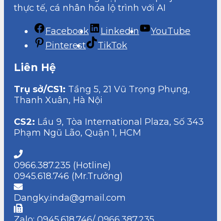
thực tế, cá nhân hóa lộ trình với AI
Facebook
LinkedIn
YouTube
Pinterest
TikTok
Liên Hệ
Trụ sở/CS1:
Tầng 5, 21 Vũ Trọng Phụng,
Thanh Xuân, Hà Nội
CS2:
Lầu 9, Tòa International Plaza, Số 343
Phạm Ngũ Lão, Quận 1, HCM
0966.387.235 (Hotline)
0945.618.746 (Mr.Trưởng)
Dangky.inda@gmail.com
Zalo: 0945.618.746/ 0966.387.235