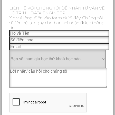
LIÊN HỆ VỚI CHÚNG TÔI ĐỂ NHẬN TƯ VẤN VỀ
LỘ TRÌNH DATA ENGINEER
Xin vui lòng điền vào form dưới đây. Chúng tôi
sẽ liên hệ lại ngay cho bạn khi nhận được thông
tin: