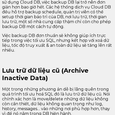
sử dụng Cloud DB, việc backup DB lại trở nên đơn
giản hơn bao giờ hết. Các hệ thống dịch vụ Cloud DB
đều hỗ trợ backup schedule, quản trị viên có thể
setup thời gian bảo trì của DB, nơi lưu trữ, thời gian
lưu trữ, một số nhà cung cấp thậm chí còn cho phép
backup DB một cách tự động.
Việc backup DB đơn thuần sẽ không giúp ích trực
tiếp trong việc tối ưu SQL, nhưng kết hợp với xoá dữ
liệu, tốc độ truy xuất & an toàn dữ liệu sẽ tăng lên rất
nhiều.
Lưu trữ dữ liệu cũ (Archive
Inactive Data)
Một trong những phương án dễ bị lãng quên trong
quá trình tối ưu hoá SQL đó là lưu trữ dữ liệu cũ. Nói
chính xác hơn là move/delete những dữ liệu không
còn cần thiết, dữ liệu không quan trọng như log,
history, messages… vào những nơi phù hợp hơn, thay
vì để nó nằm trong DB hiện hành.