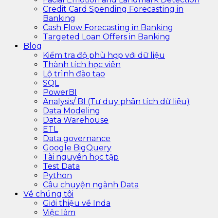
Credit Card Spending Forecasting in
Banking
Cash Flow Forecasting in Banking
Targeted Loan Offers in Banking
Blog
Kiểm tra độ phù hợp với dữ liệu
Thành tích học viên
Lộ trình đào tạo
SQL
PowerBI
Analysis/ BI (Tư duy phân tích dữ liệu)
Data Modeling
Data Warehouse
ETL
Data governance
Google BigQuery
Tài nguyên học tập
Test Data
Python
Câu chuyện ngành Data
Về chúng tôi
Giới thiệu về Inda
Việc làm