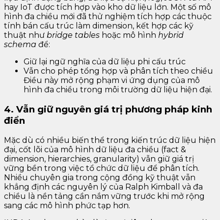
hay IoT được tích hợp vào kho dữ liệu lớn. Một số mô
hình đa chiều mới đã thử nghiệm tích hợp các thuộc
tính bán cấu trúc làm dimension, kết hợp các kỹ
thuật như
bridge tables
hoặc mô hình
hybrid
schema
để:
Giữ lại ngữ nghĩa của dữ liệu phi cấu trúc
Vẫn cho phép tổng hợp và phân tích theo chiều
Điều này mở rộng phạm vi ứng dụng của mô
hình đa chiều trong môi trường dữ liệu hiện đại.
4. Vẫn giữ nguyên giá trị phương pháp kinh
điển
Mặc dù có nhiều biến thể trong kiến trúc dữ liệu hiện
đại, cốt lõi của mô hình dữ liệu đa chiều (fact &
dimension, hierarchies, granularity) vẫn giữ giá trị
vững bền trong việc tổ chức dữ liệu để phân tích.
Nhiều chuyên gia trong cộng đồng kỹ thuật vẫn
khẳng định các nguyên lý của Ralph Kimball và đa
chiều là nền tảng cần nắm vững trước khi mở rộng
sang các mô hình phức tạp hơn.