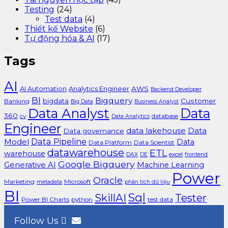
Testing
(24)
Test data
(4)
Thiết kế Website
(6)
Tự động hóa & AI
(17)
Tags
AI
AI Automation
Analytics Engineer
AWS
Backend Developer
BI
Bigquery
bigdata
Customer
Banking
Big Data
Business Analyst
Data Analyst
Data
360
cv
database
Data Analytics
Engineer
data lakehouse
Data
Data governance
Data Pipeline
Model
Data
Data Platform
Data Scientist
datawarehouse
ETL
warehouse
excel
DAX
DE
frontend
Google Bigquery
Generative AI
Machine Learning
Power
Oracle
Marketing
Microsoft
metadata
phân tích dữ liệu
BI
Sql
SkillAI
Tester
Power BI Charts
python
test data
Follow Us