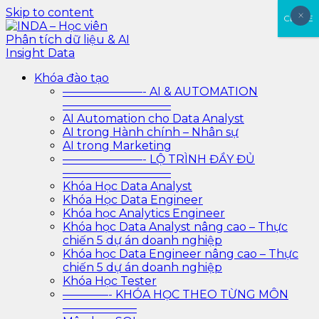
Skip to content
×
×
CLOSE
INDA – Học viên Phân tích dữ liệu & AI Insight Data
INDA – Học viện Đào tạo phân tích dữ liệu & AI chuyên
Khóa đào tạo
sâu cho ngành ngân hàng – bảo hiểm – chứng khoán
———————- AI & AUTOMATION
và doanh nghiệp với các project thực tế, cá nhân hóa
—————————–
lộ trình với AI
AI Automation cho Data Analyst
AI trong Hành chính – Nhân sự
AI trong Marketing
———————- LỘ TRÌNH ĐẦY ĐỦ
—————————–
Khóa Học Data Analyst
Khóa Học Data Engineer
Khóa học Analytics Engineer
Khóa học Data Analyst nâng cao – Thực
chiến 5 dự án doanh nghiệp
Khóa học Data Engineer nâng cao – Thực
chiến 5 dự án doanh nghiệp
Khóa Học Tester
————- KHÓA HỌC THEO TỪNG MÔN
——————–