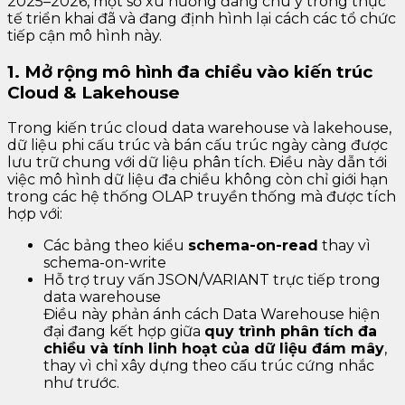
2025–2026, một số xu hướng đáng chú ý trong thực
tế triển khai đã và đang định hình lại cách các tổ chức
tiếp cận mô hình này.
1. Mở rộng mô hình đa chiều vào kiến trúc
Cloud & Lakehouse
Trong kiến trúc cloud data warehouse và lakehouse,
dữ liệu phi cấu trúc và bán cấu trúc ngày càng được
lưu trữ chung với dữ liệu phân tích. Điều này dẫn tới
việc mô hình dữ liệu đa chiều không còn chỉ giới hạn
trong các hệ thống OLAP truyền thống mà được tích
hợp với:
Các bảng theo kiểu
schema-on-read
thay vì
schema-on-write
Hỗ trợ truy vấn JSON/VARIANT trực tiếp trong
data warehouse
Điều này phản ánh cách Data Warehouse hiện
đại đang kết hợp giữa
quy trình phân tích đa
chiều và tính linh hoạt của dữ liệu đám mây
,
thay vì chỉ xây dựng theo cấu trúc cứng nhắc
như trước.