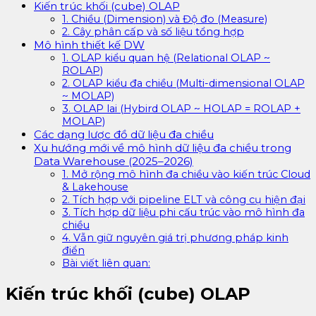
Kiến trúc khối (cube) OLAP
1. Chiều (Dimension) và Độ đo (Measure)
2. Cây phân cấp và số liệu tổng hợp
Mô hình thiết kế DW
1. OLAP kiểu quan hệ (Relational OLAP ~
ROLAP)
2. OLAP kiểu đa chiều (Multi-dimensional OLAP
~ MOLAP)
3. OLAP lai (Hybird OLAP ~ HOLAP = ROLAP +
MOLAP)
Các dạng lược đồ dữ liệu đa chiều
Xu hướng mới về mô hình dữ liệu đa chiều trong
Data Warehouse (2025–2026)
1. Mở rộng mô hình đa chiều vào kiến trúc Cloud
& Lakehouse
2. Tích hợp với pipeline ELT và công cụ hiện đại
3. Tích hợp dữ liệu phi cấu trúc vào mô hình đa
chiều
4. Vẫn giữ nguyên giá trị phương pháp kinh
điển
Bài viết liên quan:
Kiến trúc khối (cube) OLAP