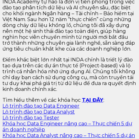
INDA Academy tự hào là đơn vị tiên phong trong việc
đào tạo phân tích dữ liệu và AI chuyên sâu, đặc biệt
cho khối ngành Ngân hàng – Tài chính – Bảo hiểm tại
Việt Nam. Sau hơn 12 năm “thực chiến” cùng những
dòng chảy dữ liệu khổng lồ, chúng tôi đã xây dựng
nên một hệ sinh thái đào tạo toàn diện, giúp hàng
nghìn học viên chuyển mình từ người mới bắt đầu
trở thành những chuyên gia lành nghề, sẵn sàng đáp
ứng tiêu chuẩn khắt khe của các doanh nghiệp lớn.
Điểm khác biệt lớn nhất tại INDA chính là triết lý đào
tạo dựa trên các dự án thực tế (Project-based) và lộ
trình cá nhân hóa nhờ ứng dụng AI. Chúng tôi không
chỉ dạy bạn cách sử dụng công cụ, mà còn truyền tải
tư duy khai phá giá trị từ dữ liệu để đưa ra quyết định
kinh doanh chính xác.
Tìm hiểu thêm về các khóa học
TẠI ĐÂY
:
Lộ trình đào tạo Data Engineer
Lộ trình đào tạo Data Analyst
Lộ trình đào tạo Tester
Khóa học Data Engineer nâng cao – Thực chiến 5 dự
án doanh nghiệp
Khóa học Data Analyst nâng cao – Thực chiến 5 dự án