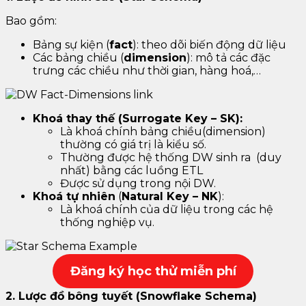
Bao gồm:
Bảng sự kiện (
fact
): theo dõi biến động dữ liệu
Các bảng chiều (
dimension
): mô tả các đặc
trưng các chiều như thời gian, hàng hoá,…
Khoá thay thế (Surrogate Key – SK):
Là khoá chính bảng chiều(dimension)
thường có giá trị là kiểu số.
Thường được hệ thống DW sinh ra (duy
nhất) bằng các luồng ETL
Được sử dụng trong nội DW.
Khoá tự nhiên
(
Natural Key – NK
):
Là khoá chính của dữ liệu trong các hệ
thống nghiệp vụ.
Đăng k
ý học thử miễn phí
2. Lược đồ bông tuyết (Snowflake Schema)