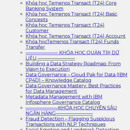
Khóa học Temenos Transact (T24) Core
Banking System
Khóa học Temenos Transact (T24) Basic
Concepts
Khóa học Temenos Transact (T24)
Customer
Khóa học Temenos Transact (T24) Account
Khóa họcTemenos Transact (T24) Funds
Transfer
——————— KHÓA HỌC QUẢN TRỊ DỮ
LIỆU ————————
Building a Data Strategy Roadmap: From
Vision to Execution
Data Governance – Cloud Pak for Data (IBM
CP4D) – Knowledge Catalog
Data Governance Mastery: Best Practices
for Data Management
Metadata Management with IBM
Infosphere Governance Catalog
———————KHÓA HỌC CHUYÊN SÂU
NGÂN HÀNG————————
Fraud Detection – Flagging Suspicious
Transactions with NLP Techniques
Facial Emotion and Landmark Detection