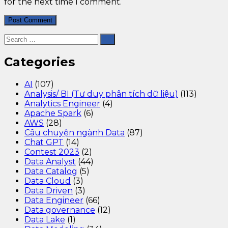
for the next time I comment.
Categories
AI
(107)
Analysis/ BI (Tư duy phân tích dữ liệu)
(113)
Analytics Engineer
(4)
Apache Spark
(6)
AWS
(28)
Câu chuyện ngành Data
(87)
Chat GPT
(14)
Contest 2023
(2)
Data Analyst
(44)
Data Catalog
(5)
Data Cloud
(3)
Data Driven
(3)
Data Engineer
(66)
Data governance
(12)
Data Lake
(1)