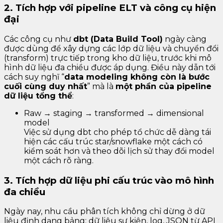
2. Tích hợp với pipeline ELT và công cụ hiện
đại
Các công cụ như
dbt (Data Build Tool)
ngày càng
được dùng để xây dựng các lớp dữ liệu và chuyển đổi
(transform) trực tiếp trong kho dữ liệu, trước khi mô
hình dữ liệu đa chiều được áp dụng. Điều này dẫn tới
cách suy nghĩ “
data modeling không còn là bước
cuối cùng duy nhất
” mà là
một phần của pipeline
dữ liệu tổng thể
:
Raw → staging → transformed → dimensional
model
Việc sử dụng dbt cho phép tổ chức dễ dàng tái
hiện các cấu trúc star/snowflake một cách có
kiểm soát hơn và theo dõi lịch sử thay đổi model
một cách rõ ràng.
3. Tích hợp dữ liệu phi cấu trúc vào mô hình
đa chiều
Ngày nay, nhu cầu phân tích không chỉ dừng ở dữ
liệu định dạng bảng; dữ liệu sự kiện, log, JSON từ API