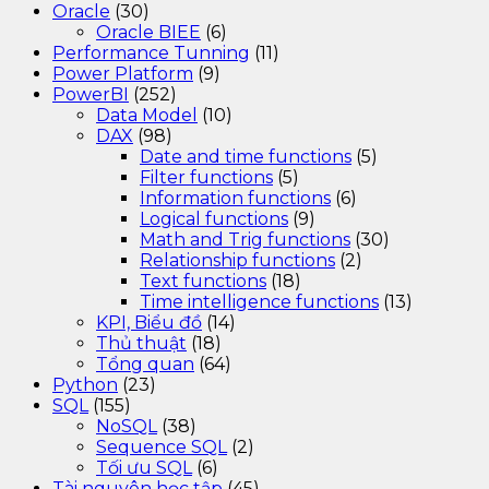
Oracle
(30)
Oracle BIEE
(6)
Performance Tunning
(11)
Power Platform
(9)
PowerBI
(252)
Data Model
(10)
DAX
(98)
Date and time functions
(5)
Filter functions
(5)
Information functions
(6)
Logical functions
(9)
Math and Trig functions
(30)
Relationship functions
(2)
Text functions
(18)
Time intelligence functions
(13)
KPI, Biểu đồ
(14)
Thủ thuật
(18)
Tổng quan
(64)
Python
(23)
SQL
(155)
NoSQL
(38)
Sequence SQL
(2)
Tối ưu SQL
(6)
Tài nguyên học tập
(45)