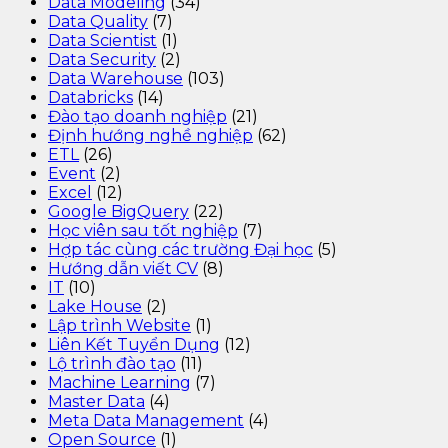
Data Modeling
(34)
Data Quality
(7)
Data Scientist
(1)
Data Security
(2)
Data Warehouse
(103)
Databricks
(14)
Đào tạo doanh nghiệp
(21)
Định hướng nghề nghiệp
(62)
ETL
(26)
Event
(2)
Excel
(12)
Google BigQuery
(22)
Học viên sau tốt nghiệp
(7)
Hợp tác cùng các trường Đại học
(5)
Hướng dẫn viết CV
(8)
IT
(10)
Lake House
(2)
Lập trình Website
(1)
Liên Kết Tuyển Dụng
(12)
Lộ trình đào tạo
(11)
Machine Learning
(7)
Master Data
(4)
Meta Data Management
(4)
Open Source
(1)