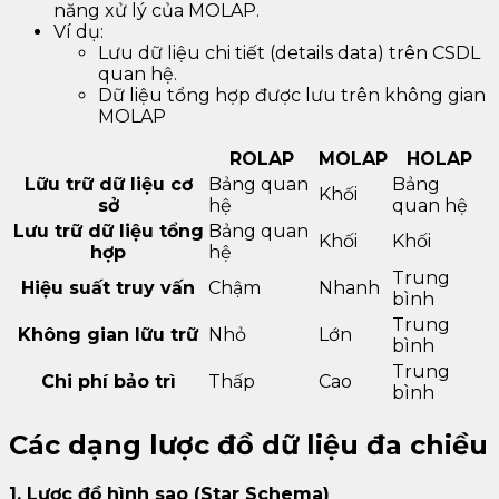
năng xử lý của MOLAP.
Ví dụ:
Lưu dữ liệu chi tiết (details data) trên CSDL
quan hệ.
Dữ liệu tổng hợp được lưu trên không gian
MOLAP
ROLAP
MOLAP
HOLAP
Lữu trữ dữ liệu cơ
Bảng quan
Bảng
Khối
sở
hệ
quan hệ
Lưu trữ dữ liệu tổng
Bảng quan
Khối
Khối
hợp
hệ
Trung
Hiệu suất truy vấn
Chậm
Nhanh
bình
Trung
Không gian lữu trữ
Nhỏ
Lớn
bình
Trung
Chi phí bảo trì
Thấp
Cao
bình
Các dạng lược đồ dữ liệu đa chiều
1. Lược đồ hình sao (Star Schema)