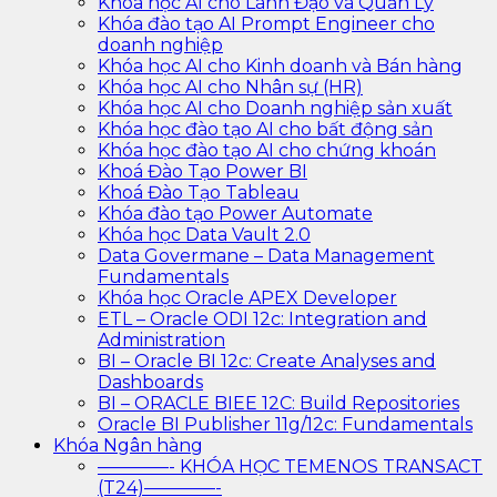
Khóa học AI cho Lãnh Đạo và Quản Lý
Khóa đào tạo AI Prompt Engineer cho
doanh nghiệp
Khóa học AI cho Kinh doanh và Bán hàng
Khóa học AI cho Nhân sự (HR)
Khóa học AI cho Doanh nghiệp sản xuất
Khóa học đào tạo AI cho bất động sản
Khóa học đào tạo AI cho chứng khoán
Khoá Đào Tạo Power BI
Khoá Đào Tạo Tableau
Khóa đào tạo Power Automate
Khóa học Data Vault 2.0
Data Govermane – Data Management
Fundamentals
Khóa học Oracle APEX Developer
ETL – Oracle ODI 12c: Integration and
Administration
BI – Oracle BI 12c: Create Analyses and
Dashboards
BI – ORACLE BIEE 12C: Build Repositories
Oracle BI Publisher 11g/12c: Fundamentals
Khóa Ngân hàng
————- KHÓA HỌC TEMENOS TRANSACT
(T24)————-