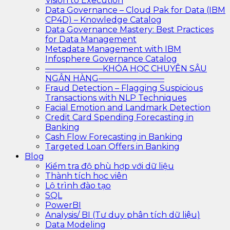
Vision to Execution
Data Governance – Cloud Pak for Data (IBM
CP4D) – Knowledge Catalog
Data Governance Mastery: Best Practices
for Data Management
Metadata Management with IBM
Infosphere Governance Catalog
———————KHÓA HỌC CHUYÊN SÂU
NGÂN HÀNG————————
Fraud Detection – Flagging Suspicious
Transactions with NLP Techniques
Facial Emotion and Landmark Detection
Credit Card Spending Forecasting in
Banking
Cash Flow Forecasting in Banking
Targeted Loan Offers in Banking
Blog
Kiểm tra độ phù hợp với dữ liệu
Thành tích học viên
Lộ trình đào tạo
SQL
PowerBI
Analysis/ BI (Tư duy phân tích dữ liệu)
Data Modeling