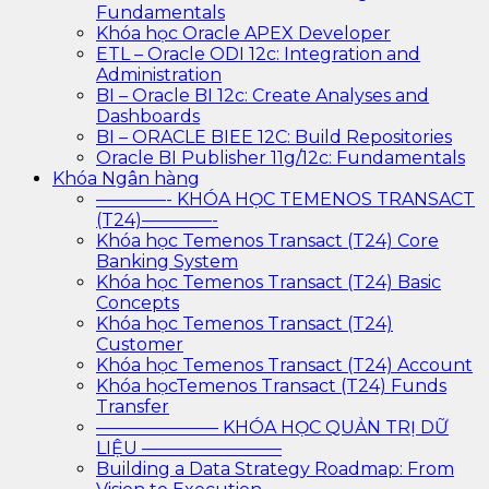
Fundamentals
Khóa học Oracle APEX Developer
ETL – Oracle ODI 12c: Integration and
Administration
BI – Oracle BI 12c: Create Analyses and
Dashboards
BI – ORACLE BIEE 12C: Build Repositories
Oracle BI Publisher 11g/12c: Fundamentals
Khóa Ngân hàng
————- KHÓA HỌC TEMENOS TRANSACT
(T24)————-
Khóa học Temenos Transact (T24) Core
Banking System
Khóa học Temenos Transact (T24) Basic
Concepts
Khóa học Temenos Transact (T24)
Customer
Khóa học Temenos Transact (T24) Account
Khóa họcTemenos Transact (T24) Funds
Transfer
——————— KHÓA HỌC QUẢN TRỊ DỮ
LIỆU ————————
Building a Data Strategy Roadmap: From