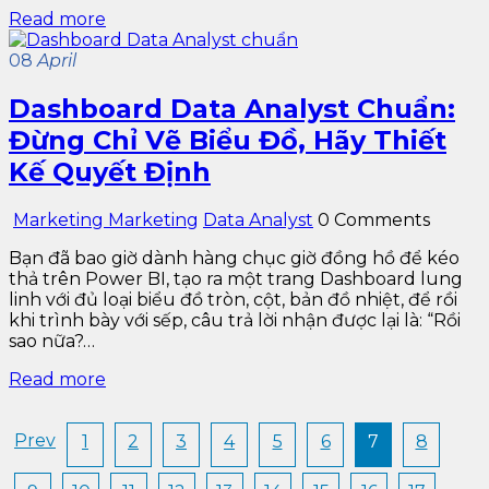
Read more
08
April
Dashboard Data Analyst Chuẩn:
Đừng Chỉ Vẽ Biểu Đồ, Hãy Thiết
Kế Quyết Định
Marketing Marketing
Data Analyst
0 Comments
Bạn đã bao giờ dành hàng chục giờ đồng hồ để kéo
thả trên Power BI, tạo ra một trang Dashboard lung
linh với đủ loại biểu đồ tròn, cột, bản đồ nhiệt, để rồi
khi trình bày với sếp, câu trả lời nhận được lại là: “Rồi
sao nữa?…
Read more
Prev
1
2
3
4
5
6
7
8