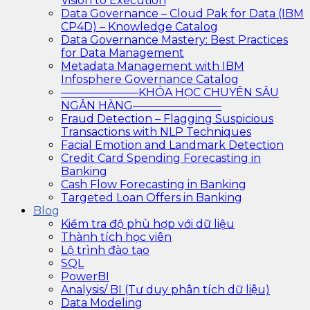
Vision to Execution
Data Governance – Cloud Pak for Data (IBM
CP4D) – Knowledge Catalog
Data Governance Mastery: Best Practices
for Data Management
Metadata Management with IBM
Infosphere Governance Catalog
———————KHÓA HỌC CHUYÊN SÂU
NGÂN HÀNG————————
Fraud Detection – Flagging Suspicious
Transactions with NLP Techniques
Facial Emotion and Landmark Detection
Credit Card Spending Forecasting in
Banking
Cash Flow Forecasting in Banking
Targeted Loan Offers in Banking
Blog
Kiểm tra độ phù hợp với dữ liệu
Thành tích học viên
Lộ trình đào tạo
SQL
PowerBI
Analysis/ BI (Tư duy phân tích dữ liệu)
Data Modeling