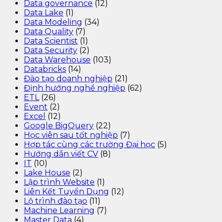
Data governance
(12)
Data Lake
(1)
Data Modeling
(34)
Data Quality
(7)
Data Scientist
(1)
Data Security
(2)
Data Warehouse
(103)
Databricks
(14)
Đào tạo doanh nghiệp
(21)
Định hướng nghề nghiệp
(62)
ETL
(26)
Event
(2)
Excel
(12)
Google BigQuery
(22)
Học viên sau tốt nghiệp
(7)
Hợp tác cùng các trường Đại học
(5)
Hướng dẫn viết CV
(8)
IT
(10)
Lake House
(2)
Lập trình Website
(1)
Liên Kết Tuyển Dụng
(12)
Lộ trình đào tạo
(11)
Machine Learning
(7)
Master Data
(4)