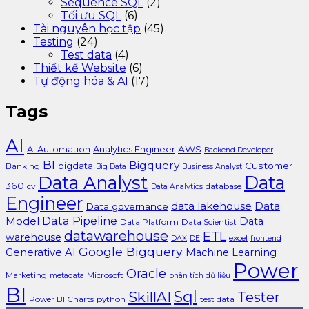
Sequence SQL
(2)
Tối ưu SQL
(6)
Tài nguyên học tập
(45)
Testing
(24)
Test data
(4)
Thiết kế Website
(6)
Tự động hóa & AI
(17)
Tags
AI
AI Automation
Analytics Engineer
AWS
Backend Developer
BI
Bigquery
bigdata
Customer
Banking
Big Data
Business Analyst
Data Analyst
Data
360
cv
database
Data Analytics
Engineer
data lakehouse
Data
Data governance
Data Pipeline
Model
Data
Data Platform
Data Scientist
datawarehouse
ETL
warehouse
excel
DAX
DE
frontend
Google Bigquery
Generative AI
Machine Learning
Power
Oracle
Marketing
Microsoft
metadata
phân tích dữ liệu
BI
Sql
SkillAI
Tester
Power BI Charts
python
test data