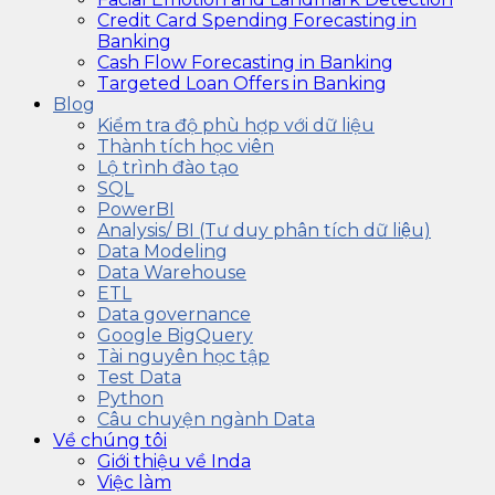
Credit Card Spending Forecasting in
Banking
Cash Flow Forecasting in Banking
Targeted Loan Offers in Banking
Blog
Kiểm tra độ phù hợp với dữ liệu
Thành tích học viên
Lộ trình đào tạo
SQL
PowerBI
Analysis/ BI (Tư duy phân tích dữ liệu)
Data Modeling
Data Warehouse
ETL
Data governance
Google BigQuery
Tài nguyên học tập
Test Data
Python
Câu chuyện ngành Data
Về chúng tôi
Giới thiệu về Inda
Việc làm