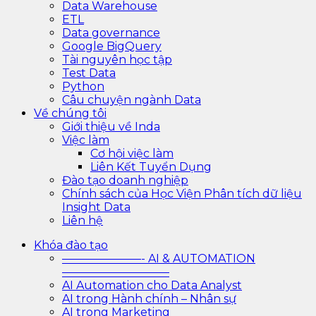
Data Warehouse
ETL
Data governance
Google BigQuery
Tài nguyên học tập
Test Data
Python
Câu chuyện ngành Data
Về chúng tôi
Giới thiệu về Inda
Việc làm
Cơ hội việc làm
Liên Kết Tuyển Dụng
Đào tạo doanh nghiệp
Chính sách của Học Viện Phân tích dữ liệu
Insight Data
Liên hệ
Khóa đào tạo
———————- AI & AUTOMATION
—————————–
AI Automation cho Data Analyst
AI trong Hành chính – Nhân sự
AI trong Marketing