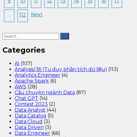
9
10
11
12
13
14
15
16
17
Next
…
112
Categories
AI
(107)
Analysis/ BI (Tư duy phân tích dữ liệu)
(113)
Analytics Engineer
(4)
Apache Spark
(6)
AWS
(28)
Câu chuyện ngành Data
(87)
Chat GPT
(14)
Contest 2023
(2)
Data Analyst
(44)
Data Catalog
(5)
Data Cloud
(3)
Data Driven
(3)
Data Engineer
(66)