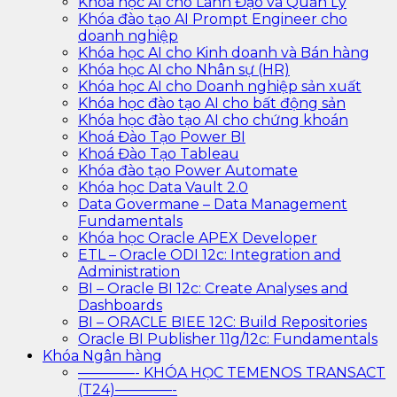
Khóa học AI cho Lãnh Đạo và Quản Lý
Khóa đào tạo AI Prompt Engineer cho
doanh nghiệp
Khóa học AI cho Kinh doanh và Bán hàng
Khóa học AI cho Nhân sự (HR)
Khóa học AI cho Doanh nghiệp sản xuất
Khóa học đào tạo AI cho bất động sản
Khóa học đào tạo AI cho chứng khoán
Khoá Đào Tạo Power BI
Khoá Đào Tạo Tableau
Khóa đào tạo Power Automate
Khóa học Data Vault 2.0
Data Govermane – Data Management
Fundamentals
Khóa học Oracle APEX Developer
ETL – Oracle ODI 12c: Integration and
Administration
BI – Oracle BI 12c: Create Analyses and
Dashboards
BI – ORACLE BIEE 12C: Build Repositories
Oracle BI Publisher 11g/12c: Fundamentals
Khóa Ngân hàng
————- KHÓA HỌC TEMENOS TRANSACT
(T24)————-