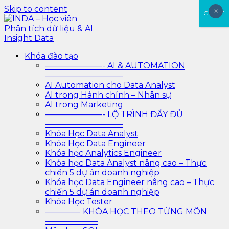
Skip to content
×
×
CLOSE
INDA – Học viện Đào tạo phân tích dữ liệu & AI chuyên
Khóa đào tạo
INDA – Học viên Phân tích
sâu cho ngành ngân hàng – bảo hiểm – chứng khoán
———————- AI & AUTOMATION
và doanh nghiệp với các project thực tế, cá nhân hóa
—————————–
dữ liệu & AI Insight Data
lộ trình với AI
AI Automation cho Data Analyst
AI trong Hành chính – Nhân sự
AI trong Marketing
———————- LỘ TRÌNH ĐẦY ĐỦ
—————————–
Khóa Học Data Analyst
Khóa Học Data Engineer
Khóa học Analytics Engineer
Khóa học Data Analyst nâng cao – Thực
chiến 5 dự án doanh nghiệp
Khóa học Data Engineer nâng cao – Thực
chiến 5 dự án doanh nghiệp
Khóa Học Tester
————- KHÓA HỌC THEO TỪNG MÔN
——————–