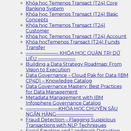
Khóa học Temenos Transact (T24) Core
Banking System
Khóa học Temenos Transact (T24) Basic
Concepts
Khóa học Temenos Transact (T24)
Customer
Khóa học Temenos Transact (T24) Account
Khóa họcTemenos Transact (T24) Funds
Transfer
——————— KHÓA HỌC QUẢN TRỊ DỮ
LIỆU ————————
Building a Data Strategy Roadmap: From
Vision to Execution
Data Governance – Cloud Pak for Data (IBM
CP4D) – Knowledge Catalog
Data Governance Mastery: Best Practices
for Data Management
Metadata Management with IBM
Infosphere Governance Catalog
———————KHÓA HỌC CHUYÊN SÂU
NGÂN HÀNG————————
Fraud Detection – Flagging Suspicious
Transactions with NLP Techniques
Facial Emotion and Landmark Detection