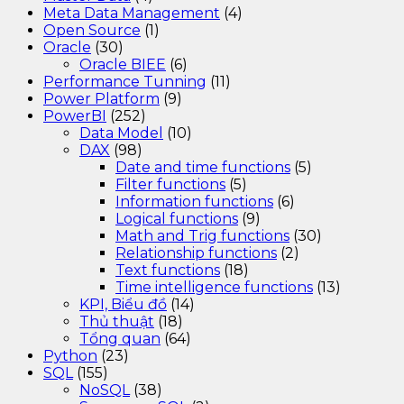
Meta Data Management
(4)
Open Source
(1)
Oracle
(30)
Oracle BIEE
(6)
Performance Tunning
(11)
Power Platform
(9)
PowerBI
(252)
Data Model
(10)
DAX
(98)
Date and time functions
(5)
Filter functions
(5)
Information functions
(6)
Logical functions
(9)
Math and Trig functions
(30)
Relationship functions
(2)
Text functions
(18)
Time intelligence functions
(13)
KPI, Biểu đồ
(14)
Thủ thuật
(18)
Tổng quan
(64)
Python
(23)
SQL
(155)
NoSQL
(38)