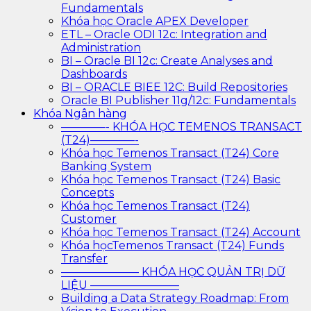
Fundamentals
Khóa học Oracle APEX Developer
ETL – Oracle ODI 12c: Integration and
Administration
BI – Oracle BI 12c: Create Analyses and
Dashboards
BI – ORACLE BIEE 12C: Build Repositories
Oracle BI Publisher 11g/12c: Fundamentals
Khóa Ngân hàng
————- KHÓA HỌC TEMENOS TRANSACT
(T24)————-
Khóa học Temenos Transact (T24) Core
Banking System
Khóa học Temenos Transact (T24) Basic
Concepts
Khóa học Temenos Transact (T24)
Customer
Khóa học Temenos Transact (T24) Account
Khóa họcTemenos Transact (T24) Funds
Transfer
——————— KHÓA HỌC QUẢN TRỊ DỮ
LIỆU ————————
Building a Data Strategy Roadmap: From