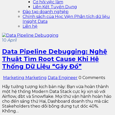
Cơ hội việc làm
Liên Kết Tuyển Dụng
Đào tạo doanh nghiệp
Chính sách của Học Viện Phân tích dữ liệu
Insight Data
Liên hệ
10
April
Data Pipeline Debugging: Nghệ
Thuật Tìm Root Cause Khi Hệ
Thống Dữ Liệu “Gãy Đổ”
Marketing Marketing
Data Engineer
0 Comments
Hãy tưởng tượng kịch bản này: Bạn vừa hoàn thành
một hệ thống Modern Data Stack cực kỳ xịn sò với
Airflow, dbt và Snowflake. Mọi thứ vận hành hoàn hảo
cho đến sáng thứ Hai, Dashboard doanh thu mà các
Stakeholders theo dõi bỗng dưng tụt dốc 40%.
Không…