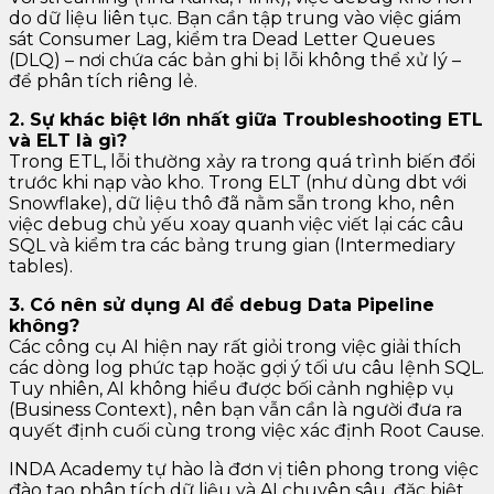
do dữ liệu liên tục. Bạn cần tập trung vào việc giám
sát Consumer Lag, kiểm tra Dead Letter Queues
(DLQ) – nơi chứa các bản ghi bị lỗi không thể xử lý –
để phân tích riêng lẻ.
2. Sự khác biệt lớn nhất giữa Troubleshooting ETL
và ELT là gì?
Trong ETL, lỗi thường xảy ra trong quá trình biến đổi
trước khi nạp vào kho. Trong ELT (như dùng dbt với
Snowflake), dữ liệu thô đã nằm sẵn trong kho, nên
việc debug chủ yếu xoay quanh việc viết lại các câu
SQL và kiểm tra các bảng trung gian (Intermediary
tables).
3. Có nên sử dụng AI để debug Data Pipeline
không?
Các công cụ AI hiện nay rất giỏi trong việc giải thích
các dòng log phức tạp hoặc gợi ý tối ưu câu lệnh SQL.
Tuy nhiên, AI không hiểu được bối cảnh nghiệp vụ
(Business Context), nên bạn vẫn cần là người đưa ra
quyết định cuối cùng trong việc xác định Root Cause.
INDA Academy tự hào là đơn vị tiên phong trong việc
đào tạo phân tích dữ liệu và AI chuyên sâu, đặc biệt