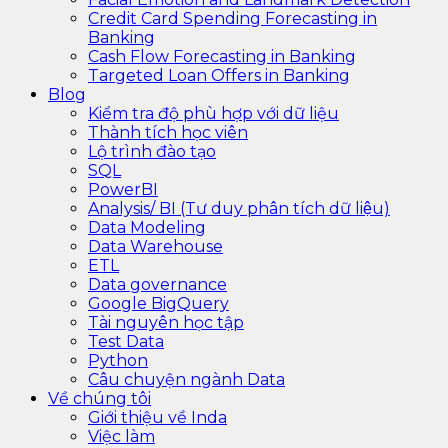
Credit Card Spending Forecasting in
Banking
Cash Flow Forecasting in Banking
Targeted Loan Offers in Banking
Blog
Kiểm tra độ phù hợp với dữ liệu
Thành tích học viên
Lộ trình đào tạo
SQL
PowerBI
Analysis/ BI (Tư duy phân tích dữ liệu)
Data Modeling
Data Warehouse
ETL
Data governance
Google BigQuery
Tài nguyên học tập
Test Data
Python
Câu chuyện ngành Data
Về chúng tôi
Giới thiệu về Inda
Việc làm