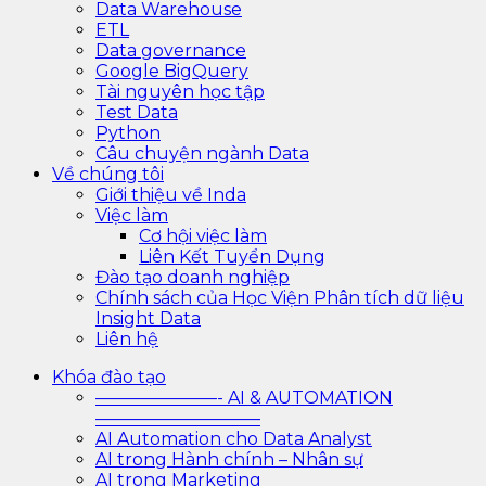
Data Warehouse
ETL
Data governance
Google BigQuery
Tài nguyên học tập
Test Data
Python
Câu chuyện ngành Data
Về chúng tôi
Giới thiệu về Inda
Việc làm
Cơ hội việc làm
Liên Kết Tuyển Dụng
Đào tạo doanh nghiệp
Chính sách của Học Viện Phân tích dữ liệu
Insight Data
Liên hệ
Khóa đào tạo
———————- AI & AUTOMATION
—————————–
AI Automation cho Data Analyst
AI trong Hành chính – Nhân sự
AI trong Marketing