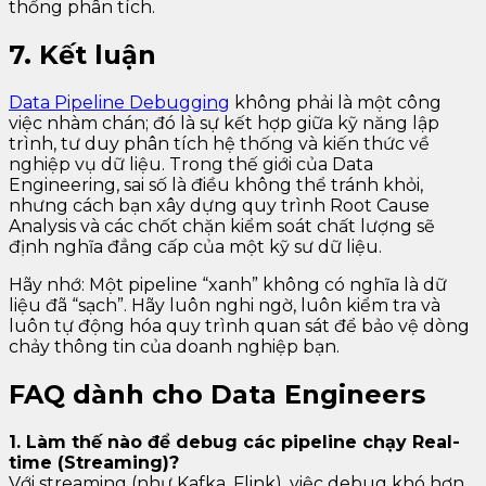
thống phân tích.
7. Kết luận
Data Pipeline Debugging
không phải là một công
việc nhàm chán; đó là sự kết hợp giữa kỹ năng lập
trình, tư duy phân tích hệ thống và kiến thức về
nghiệp vụ dữ liệu. Trong thế giới của Data
Engineering, sai số là điều không thể tránh khỏi,
nhưng cách bạn xây dựng quy trình Root Cause
Analysis và các chốt chặn kiểm soát chất lượng sẽ
định nghĩa đẳng cấp của một kỹ sư dữ liệu.
Hãy nhớ: Một pipeline “xanh” không có nghĩa là dữ
liệu đã “sạch”. Hãy luôn nghi ngờ, luôn kiểm tra và
luôn tự động hóa quy trình quan sát để bảo vệ dòng
chảy thông tin của doanh nghiệp bạn.
FAQ dành cho Data Engineers
1. Làm thế nào để debug các pipeline chạy Real-
time (Streaming)?
Với streaming (như Kafka, Flink), việc debug khó hơn