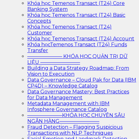
Khóa học Temenos Transact (T24) Core
Banking System
Khóa học Temenos Transact (T24) Basic
Concepts
Khóa học Temenos Transact (T24)
Customer
Khóa học Temenos Transact (T24) Account
Khóa họcTemenos Transact (T24) Funds
Transfer
——————— KHÓA HỌC QUẢN TRỊ DỮ
LIỆU ————————
Building a Data Strategy Roadmap: From
Vision to Execution
Data Governance – Cloud Pak for Data (IBM
CP4D) – Knowledge Catalog
Data Governance Mastery: Best Practices
for Data Management
Metadata Management with IBM
Infosphere Governance Catalog
———————KHÓA HỌC CHUYÊN SÂU
NGÂN HÀNG————————
Fraud Detection – Flagging Suspicious
Transactions with NLP Techniques
Facial Emotion and Landmark Detection