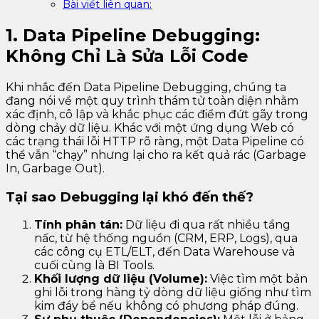
Bài viết liên quan:
1. Data Pipeline Debugging:
Không Chỉ Là Sửa Lỗi Code
Khi nhắc đến Data Pipeline Debugging, chúng ta
đang nói về một quy trình thám tử toàn diện nhằm
xác định, cô lập và khắc phục các điểm đứt gãy trong
dòng chảy dữ liệu. Khác với một ứng dụng Web có
các trạng thái lỗi HTTP rõ ràng, một Data Pipeline có
thể vẫn “chạy” nhưng lại cho ra kết quả rác (Garbage
In, Garbage Out).
Tại sao Debugging lại khó đến thế?
Tính phân tán:
Dữ liệu đi qua rất nhiều tầng
nấc, từ hệ thống nguồn (CRM, ERP, Logs), qua
các công cụ ETL/ELT, đến Data Warehouse và
cuối cùng là BI Tools.
Khối lượng dữ liệu (Volume):
Việc tìm một bản
ghi lỗi trong hàng tỷ dòng dữ liệu giống như tìm
kim đáy bể nếu không có phương pháp đúng.