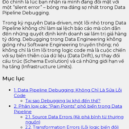
Đó chính là lúc bạn nhận ra mình đang đối mặt với
một “silent error” – bóng ma đáng sợ nhất trong Data
Pipeline Debugging.
Trong kỷ nguyên Data-driven, một lỗi nhỏ trong Data
Pipeline không chỉ làm sai lệch báo cáo mà còn dẫn
đến những quyết định kinh doanh sai lầm trị giá hàng
tỷ đồng. Debugging trong Data Engineering không
giống như Software Engineering truyền thống; nó
không chỉ là tìm lỗi trong logic code mà là cuộc chiến
với sự biến thiên của dữ liệu (Data Drift), sự thay đổi
cấu trúc (Schema Evolution) và cả những giới hạn về
hạ tầng (Infrastructure Limits).
Mục lục
1. Data Pipeline Debugging: Không Chỉ Là Sửa Lỗi
Code
Tại sao Debugging lại khó đến thế?
2. Phân loại các “Pain Points” phổ biến trong Data
Pipeline
2.1. Source Data Errors (Kẻ phá bĩnh từ thượng
nguồn)
2.2. Transformation Errors (Lỗi logic biến đổi)