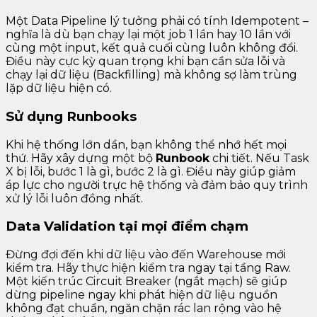
Một Data Pipeline lý tưởng phải có tính Idempotent –
nghĩa là dù bạn chạy lại một job 1 lần hay 10 lần với
cùng một input, kết quả cuối cùng luôn không đổi.
Điều này cực kỳ quan trọng khi bạn cần sửa lỗi và
chạy lại dữ liệu (Backfilling) mà không sợ làm trùng
lặp dữ liệu hiện có.
Sử dụng Runbooks
Khi hệ thống lớn dần, bạn không thể nhớ hết mọi
thứ. Hãy xây dựng một bộ
Runbook
chi tiết. Nếu Task
X bị lỗi, bước 1 là gì, bước 2 là gì. Điều này giúp giảm
áp lực cho người trực hệ thống và đảm bảo quy trình
xử lý lỗi luôn đồng nhất.
Data Validation tại mọi điểm chạm
Đừng đợi đến khi dữ liệu vào đến Warehouse mới
kiểm tra. Hãy thực hiện kiểm tra ngay tại tầng Raw.
Một kiến trúc Circuit Breaker (ngắt mạch) sẽ giúp
dừng pipeline ngay khi phát hiện dữ liệu nguồn
không đạt chuẩn, ngăn chặn rác lan rộng vào hệ