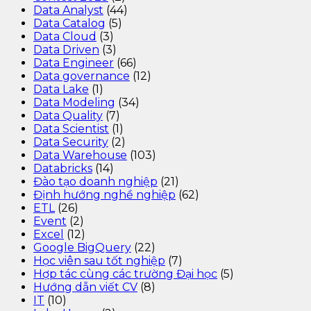
Data Analyst
(44)
Data Catalog
(5)
Data Cloud
(3)
Data Driven
(3)
Data Engineer
(66)
Data governance
(12)
Data Lake
(1)
Data Modeling
(34)
Data Quality
(7)
Data Scientist
(1)
Data Security
(2)
Data Warehouse
(103)
Databricks
(14)
Đào tạo doanh nghiệp
(21)
Định hướng nghề nghiệp
(62)
ETL
(26)
Event
(2)
Excel
(12)
Google BigQuery
(22)
Học viên sau tốt nghiệp
(7)
Hợp tác cùng các trường Đại học
(5)
Hướng dẫn viết CV
(8)
IT
(10)