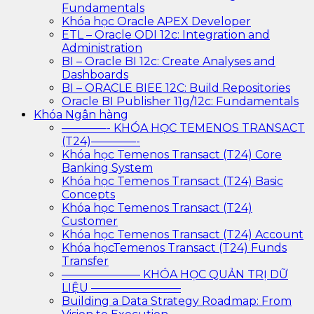
Fundamentals
Khóa học Oracle APEX Developer
ETL – Oracle ODI 12c: Integration and
Administration
BI – Oracle BI 12c: Create Analyses and
Dashboards
BI – ORACLE BIEE 12C: Build Repositories
Oracle BI Publisher 11g/12c: Fundamentals
Khóa Ngân hàng
————- KHÓA HỌC TEMENOS TRANSACT
(T24)————-
Khóa học Temenos Transact (T24) Core
Banking System
Khóa học Temenos Transact (T24) Basic
Concepts
Khóa học Temenos Transact (T24)
Customer
Khóa học Temenos Transact (T24) Account
Khóa họcTemenos Transact (T24) Funds
Transfer
——————— KHÓA HỌC QUẢN TRỊ DỮ
LIỆU ————————
Building a Data Strategy Roadmap: From