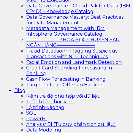
Vision to Execution
Data Governance – Cloud Pak for Data (IBM
CP4D) – Knowledge Catalog
Data Governance Mastery: Best Practices
for Data Management
Metadata Management with IBM
Infosphere Governance Catalog
———————KHÓA HỌC CHUYÊN SÂU
NGÂN HÀNG————————
Fraud Detection – Flagging Suspicious
Transactions with NLP Techniques
Facial Emotion and Landmark Detection
Credit Card Spending Forecasting in
Banking
Cash Flow Forecasting in Banking
Targeted Loan Offers in Banking
Blog
Kiểm tra độ phù hợp với dữ liệu
Thành tích học viên
Lộ trình đào tạo
SQL
PowerBI
Analysis/ BI (Tư duy phân tích dữ liệu)
Data Modeling