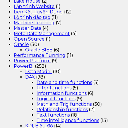
Lake House
(2)
Lập trình Website
(1)
Liên Kết Tuyển Dụng
(12)
Lộ trình đào tạo
(11)
Machine Learning
(7)
Master Data
(4)
Meta Data Management
(4)
Open Source
(1)
Oracle
(30)
Oracle BIEE
(6)
Performance Tunning
(11)
Power Platform
(9)
PowerBI
(252)
Data Model
(10)
DAX
(98)
Date and time functions
(5)
Filter functions
(5)
Information functions
(6)
Logical functions
(9)
Math and Trig functions
(30)
Relationship functions
(2)
Text functions
(18)
Time intelligence functions
(13)
KPI, Biểu đồ
(14)