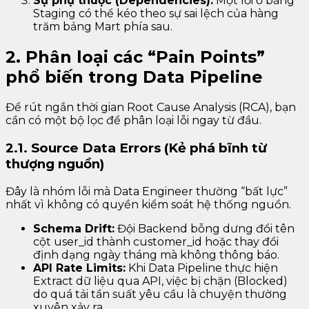
Sự phụ thuộc (Dependencies):
Một lỗi ở bảng
Staging có thể kéo theo sự sai lệch của hàng
trăm bảng Mart phía sau.
2. Phân loại các “Pain Points”
phổ biến trong Data Pipeline
Để rút ngắn thời gian Root Cause Analysis (RCA), bạn
cần có một bộ lọc để phân loại lỗi ngay từ đầu.
2.1. Source Data Errors (Kẻ phá bĩnh từ
thượng nguồn)
Đây là nhóm lỗi mà Data Engineer thường “bất lực”
nhất vì không có quyền kiểm soát hệ thống nguồn.
Schema Drift:
Đội Backend bỗng dưng đổi tên
cột user_id thành customer_id hoặc thay đổi
định dạng ngày tháng mà không thông báo.
API Rate Limits:
Khi Data Pipeline thực hiện
Extract dữ liệu qua API, việc bị chặn (Blocked)
do quá tải tần suất yêu cầu là chuyện thường
xuyên xảy ra.