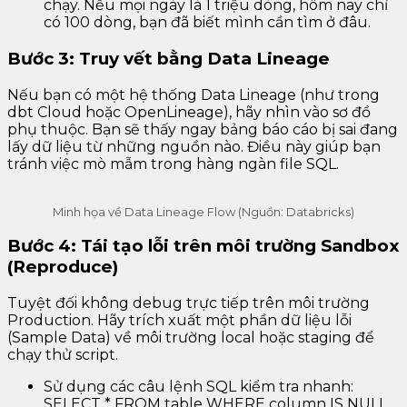
chạy. Nếu mọi ngày là 1 triệu dòng, hôm nay chỉ
có 100 dòng, bạn đã biết mình cần tìm ở đâu.
Bước 3: Truy vết bằng Data Lineage
Nếu bạn có một hệ thống Data Lineage (như trong
dbt Cloud hoặc OpenLineage), hãy nhìn vào sơ đồ
phụ thuộc. Bạn sẽ thấy ngay bảng báo cáo bị sai đang
lấy dữ liệu từ những nguồn nào. Điều này giúp bạn
tránh việc mò mẫm trong hàng ngàn file SQL.
Minh họa về Data Lineage Flow (Nguồn: Databricks)
Bước 4: Tái tạo lỗi trên môi trường Sandbox
(Reproduce)
Tuyệt đối không debug trực tiếp trên môi trường
Production. Hãy trích xuất một phần dữ liệu lỗi
(Sample Data) về môi trường local hoặc staging để
chạy thử script.
Sử dụng các câu lệnh SQL kiểm tra nhanh:
SELECT * FROM table WHERE column IS NULL