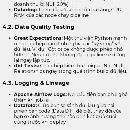
doanh thu bị Null 20%).
Datadog:
Theo dõi sức khỏe của hạ tầng, CPU,
RAM của các node chạy pipeline.
4.2. Data Quality Testing
Great Expectations:
Một thư viện Python mạnh
mẽ cho phép bạn định nghĩa các “kỳ vọng” về
dữ liệu. Ví dụ: “Cột price không được phép nhỏ
hơn 0”. Nếu dữ liệu không đạt, pipeline sẽ dừng
lại ngay lập tức.
dbt Tests:
Cho phép kiểm tra Unique, Not Null,
Relationships ngay trong quá trình build dữ liệu.
4.3. Logging & Lineage
Apache Airflow Logs:
Nơi đầu tiên bạn phải ghé
thăm khi job fail.
Datafold:
Giúp bạn so sánh dữ liệu giữa hai
phiên bản code (Data Diff) để biết thay đổi của
bạn sẽ ảnh hưởng thế nào đến kết quả cuối
cùng trước khi deploy.