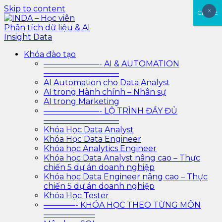
Skip to content
×
×
CLOSE
INDA – Học viên Phân tích dữ liệu & AI Insight Data
INDA – Học viện Đào tạo phân tích dữ liệu & AI chuyên
Khóa đào tạo
sâu cho ngành ngân hàng – bảo hiểm – chứng khoán
———————- AI & AUTOMATION
và doanh nghiệp với các project thực tế, cá nhân hóa
—————————–
lộ trình với AI
AI Automation cho Data Analyst
AI trong Hành chính – Nhân sự
AI trong Marketing
———————- LỘ TRÌNH ĐẦY ĐỦ
—————————–
Khóa Học Data Analyst
Khóa Học Data Engineer
Khóa học Analytics Engineer
Khóa học Data Analyst nâng cao – Thực
chiến 5 dự án doanh nghiệp
Khóa học Data Engineer nâng cao – Thực
chiến 5 dự án doanh nghiệp
Khóa Học Tester
————- KHÓA HỌC THEO TỪNG MÔN
——————–