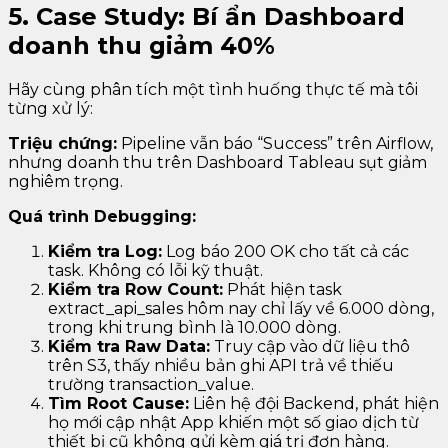
5. Case Study: Bí ẩn Dashboard
doanh thu giảm 40%
Hãy cùng phân tích một tình huống thực tế mà tôi
từng xử lý:
Triệu chứng:
Pipeline vẫn báo “Success” trên Airflow,
nhưng doanh thu trên Dashboard Tableau sụt giảm
nghiêm trọng.
Quá trình Debugging:
Kiểm tra Log:
Log báo 200 OK cho tất cả các
task. Không có lỗi kỹ thuật.
Kiểm tra Row Count:
Phát hiện task
extract_api_sales hôm nay chỉ lấy về 6.000 dòng,
trong khi trung bình là 10.000 dòng.
Kiểm tra Raw Data:
Truy cập vào dữ liệu thô
trên S3, thấy nhiều bản ghi API trả về thiếu
trường transaction_value.
Tìm Root Cause:
Liên hệ đội Backend, phát hiện
họ mới cập nhật App khiến một số giao dịch từ
thiết bị cũ không gửi kèm giá trị đơn hàng.