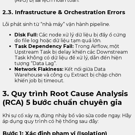
(AVG) bị sai lệch hoàn toàn.
2.3. Infrastructure & Orchestration Errors
Lỗi phát sinh từ “nhà máy” vận hành pipeline.
Disk Full:
Các node xử lý dữ liệu bị đầy ổ cứng
do file log hoặc dữ liệu tạm quá lớn.
Task Dependency Fail:
Trong Airflow, một
Upstream Task bị delay khiến các Downstream
Task không có dữ liệu để xử lý, dẫn đến hiện
tượng “Data Lag”.
Network Flakiness:
Kết nối giữa Data
Warehouse và công cụ Extract bị chập chờn
khiến job bị timeout.
3. Quy trình Root Cause Analysis
(RCA) 5 bước chuẩn chuyên gia
Khi sự cố xảy ra, đừng nhảy bổ vào sửa code ngay. Hãy
áp dụng quy trình có hệ thống sau đây:
Bước 1: Xác định phạm vi (Isolation)