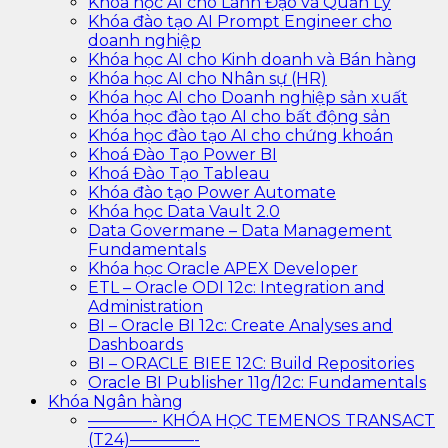
Khóa học AI cho Lãnh Đạo và Quản Lý
Khóa đào tạo AI Prompt Engineer cho
doanh nghiệp
Khóa học AI cho Kinh doanh và Bán hàng
Khóa học AI cho Nhân sự (HR)
Khóa học AI cho Doanh nghiệp sản xuất
Khóa học đào tạo AI cho bất động sản
Khóa học đào tạo AI cho chứng khoán
Khoá Đào Tạo Power BI
Khoá Đào Tạo Tableau
Khóa đào tạo Power Automate
Khóa học Data Vault 2.0
Data Govermane – Data Management
Fundamentals
Khóa học Oracle APEX Developer
ETL – Oracle ODI 12c: Integration and
Administration
BI – Oracle BI 12c: Create Analyses and
Dashboards
BI – ORACLE BIEE 12C: Build Repositories
Oracle BI Publisher 11g/12c: Fundamentals
Khóa Ngân hàng
————- KHÓA HỌC TEMENOS TRANSACT
(T24)————-