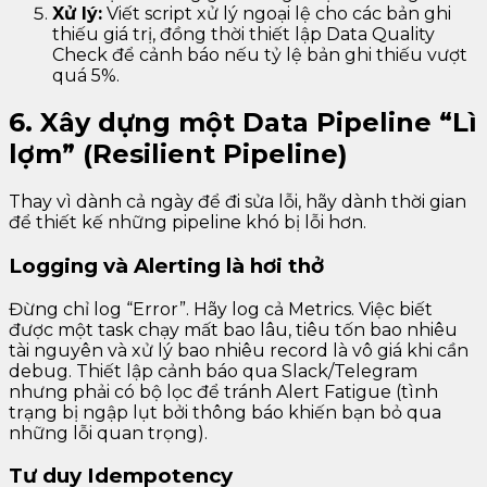
Xử lý:
Viết script xử lý ngoại lệ cho các bản ghi
thiếu giá trị, đồng thời thiết lập Data Quality
Check để cảnh báo nếu tỷ lệ bản ghi thiếu vượt
quá 5%.
6. Xây dựng một Data Pipeline “Lì
lợm” (Resilient Pipeline)
Thay vì dành cả ngày để đi sửa lỗi, hãy dành thời gian
để thiết kế những pipeline khó bị lỗi hơn.
Logging và Alerting là hơi thở
Đừng chỉ log “Error”. Hãy log cả Metrics. Việc biết
được một task chạy mất bao lâu, tiêu tốn bao nhiêu
tài nguyên và xử lý bao nhiêu record là vô giá khi cần
debug. Thiết lập cảnh báo qua Slack/Telegram
nhưng phải có bộ lọc để tránh Alert Fatigue (tình
trạng bị ngập lụt bởi thông báo khiến bạn bỏ qua
những lỗi quan trọng).
Tư duy Idempotency