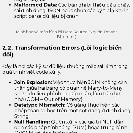
Malformed Data:
Các bản ghi bị thiếu dấu phẩy,
sai định dạng JSON hoặc chứa các ký tự lạ khiến
script parse dữ liệu bị crash.
Minh họa về màn hình lỗi Data Source (Nguồn: Power
BI forums)
2.2. Transformation Errors (Lỗi logic biến
đổi)
Đây là nơi các kỹ sư dữ liệu thường mắc sai lầm trong
quá trình viết code xử lý.
Join Explosion:
Việc thực hiện JOIN không cẩn
thận giữa hai bảng có quan hệ Many-to-Many
khiến dữ liệu phình to gấp n lần, làm tràn bộ
nhớ (OOM – Out of Memory).
Datatype Mismatch:
Cố gắng thực hiện các
phép toán số học trên một cột đang ở định dạng
String.
Null Handling:
Quên xử lý các giá trị Null dẫn
đến các phép tính tổng (SUM) hoặc trung bình