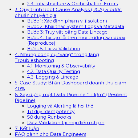
2.3. Infrastructure & Orchestration Errors
3. Quy trình Root Cause Analysis (RCA) 5 bước
chuẩn chuyên gia
Bước 1: Xác định phạm vi (Isolation)
Bước 2: Khai thác System Logs và Metadata
Bước 3: Truy vết bằng Data Lineage
Bước 4: Tái tạo lỗi trên môi trường Sandbox
(Reproduce)
Bước 5: Fix và Validation
4. Những công cụ “vàng” trong làng
Troubleshooting
4.1. Monitoring & Observability
4.2. Data Quality Testing
4.3. Logging & Lineage
5. Case Study: Bí ẩn Dashboard doanh thu giảm
40%
6. Xây dựng một Data Pipeline “Lì lợm” (Resilient
Pipeline)
Logging và Alerting là hơi thở
Tư duy Idempotency
Sử dụng Runbooks
Data Validation tại mọi điểm chạm
7. Kết luận
FAQ dành cho Data Engineers