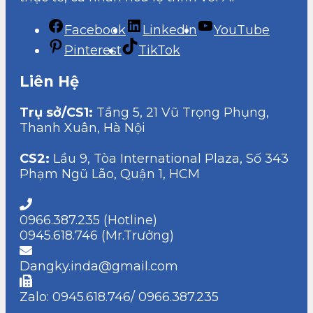
Facebook
LinkedIn
YouTube
Pinterest
TikTok
Liên Hệ
Trụ sở/CS1:
Tầng 5, 21 Vũ Trọng Phụng,
Thanh Xuân, Hà Nội
CS2:
Lầu 9, Tòa International Plaza, Số 343
Phạm Ngũ Lão, Quận 1, HCM
0966.387.235 (Hotline)
0945.618.746 (Mr.Trưởng)
Dangky.inda@gmail.com
Zalo: 0945.618.746/ 0966.387.235