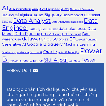
AI
AI Automation
Analytics Engineer
AWS
Backend Developer
BI
Bigquery
bigdata
Customer
Banking
Big Data
Business Analyst
Data Analyst
Data
360
cv
database
Data Analytics
Engineer
data lakehouse
Data
Data governance
Data Pipeline
Model
Data
Data Platform
Data Scientist
datawarehouse
ETL
warehouse
excel
DAX
DE
frontend
Google Bigquery
Generative AI
Machine Learning
Power
Oracle
Marketing
Microsoft
metadata
phân tích dữ liệu
BI
Sql
SkillAI
Tester
Power BI Charts
python
test data
Follow Us
Đào tạo phân tích dữ liệu & AI chuyên sâu
cho ngành ngân hàng – bảo hiểm – chứng
khoán và doanh nghiệp với các project
thực tế, cá nhân hóa lộ trình với AI