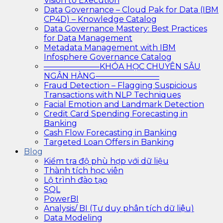
Vision to Execution
Data Governance – Cloud Pak for Data (IBM
CP4D) – Knowledge Catalog
Data Governance Mastery: Best Practices
for Data Management
Metadata Management with IBM
Infosphere Governance Catalog
———————KHÓA HỌC CHUYÊN SÂU
NGÂN HÀNG————————
Fraud Detection – Flagging Suspicious
Transactions with NLP Techniques
Facial Emotion and Landmark Detection
Credit Card Spending Forecasting in
Banking
Cash Flow Forecasting in Banking
Targeted Loan Offers in Banking
Blog
Kiểm tra độ phù hợp với dữ liệu
Thành tích học viên
Lộ trình đào tạo
SQL
PowerBI
Analysis/ BI (Tư duy phân tích dữ liệu)
Data Modeling