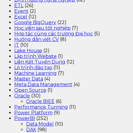
ETL
(26)
Event
(2)
Excel
(12)
Google BigQuery
(22)
Học viên sau tốt nghiệp
(7)
Hợp tác cùng các trường Đại học
(5)
Hướng dẫn viết CV
(8)
IT
(10)
Lake House
(2)
Lập trình Website
(1)
Liên Kết Tuyển Dụng
(12)
Lộ trình đào tạo
(11)
Machine Learning
(7)
Master Data
(4)
Meta Data Management
(4)
Open Source
(1)
Oracle
(30)
Oracle BIEE
(6)
Performance Tunning
(11)
Power Platform
(9)
PowerBI
(252)
Data Model
(10)
DAX
(98)