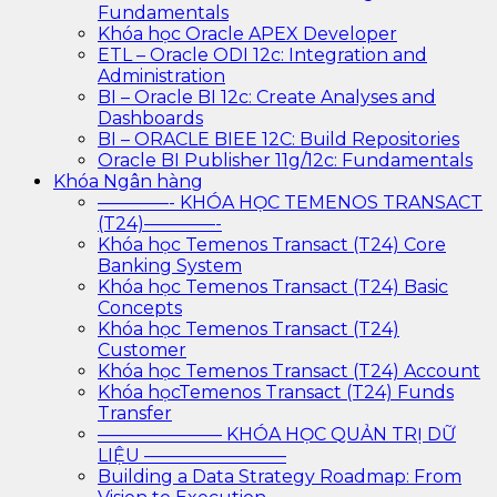
Fundamentals
Khóa học Oracle APEX Developer
ETL – Oracle ODI 12c: Integration and
Administration
BI – Oracle BI 12c: Create Analyses and
Dashboards
BI – ORACLE BIEE 12C: Build Repositories
Oracle BI Publisher 11g/12c: Fundamentals
Khóa Ngân hàng
————- KHÓA HỌC TEMENOS TRANSACT
(T24)————-
Khóa học Temenos Transact (T24) Core
Banking System
Khóa học Temenos Transact (T24) Basic
Concepts
Khóa học Temenos Transact (T24)
Customer
Khóa học Temenos Transact (T24) Account
Khóa họcTemenos Transact (T24) Funds
Transfer
——————— KHÓA HỌC QUẢN TRỊ DỮ
LIỆU ————————
Building a Data Strategy Roadmap: From