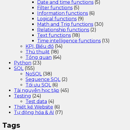
Date and time functions
(5)
Filter functions
(5)
Information functions
(6)
Logical functions
(9)
Math and Trig functions
(30)
Relationship functions
(2)
Text functions
(18)
Time intelligence functions
(13)
KPI, Biểu đồ
(14)
Thủ thuật
(18)
Tổng quan
(64)
Python
(23)
SQL
(155)
NoSQL
(38)
Sequence SQL
(2)
Tối ưu SQL
(6)
Tài nguyên học tập
(45)
Testing
(24)
Test data
(4)
Thiết kế Website
(6)
Tự động hóa & AI
(17)
Tags