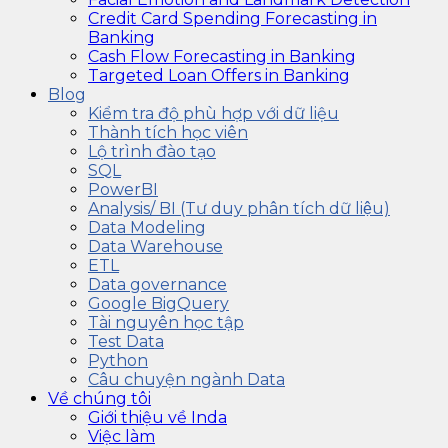
Credit Card Spending Forecasting in
Banking
Cash Flow Forecasting in Banking
Targeted Loan Offers in Banking
Blog
Kiểm tra độ phù hợp với dữ liệu
Thành tích học viên
Lộ trình đào tạo
SQL
PowerBI
Analysis/ BI (Tư duy phân tích dữ liệu)
Data Modeling
Data Warehouse
ETL
Data governance
Google BigQuery
Tài nguyên học tập
Test Data
Python
Câu chuyện ngành Data
Về chúng tôi
Giới thiệu về Inda
Việc làm