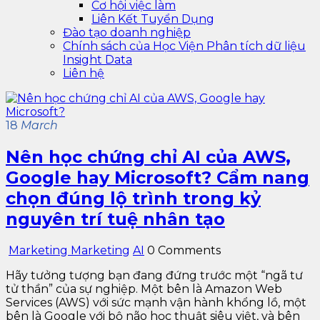
Cơ hội việc làm
Liên Kết Tuyển Dụng
Đào tạo doanh nghiệp
Chính sách của Học Viện Phân tích dữ liệu
Insight Data
Liên hệ
18
March
Nên học chứng chỉ AI của AWS,
Google hay Microsoft? Cẩm nang
chọn đúng lộ trình trong kỷ
nguyên trí tuệ nhân tạo
Marketing Marketing
AI
0 Comments
Hãy tưởng tượng bạn đang đứng trước một “ngã tư
tử thần” của sự nghiệp. Một bên là Amazon Web
Services (AWS) với sức mạnh vận hành khổng lồ, một
bên là Google với bộ não học thuật siêu việt, và bên