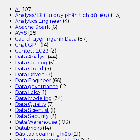
AI
(107)
Analysis/ BI (Tư duy phân tích dữ liệu)
(113)
Analytics Engineer
(4)
Apache Spark
(6)
AWS
(28)
Câu chuyện ngành Data
(87)
Chat GPT
(14)
Contest 2023
(2)
Data Analyst
(44)
Data Catalog
(5)
Data Cloud
(3)
Data Driven
(3)
Data Engineer
(66)
Data governance
(12)
Data Lake
(1)
Data Modeling
(34)
Data Quality
(7)
Data Scientist
(1)
Data Security
(2)
Data Warehouse
(103)
Databricks
(14)
Đào tạo doanh nghiệp
(21)
Định hướng nghề nghiệp
(62)