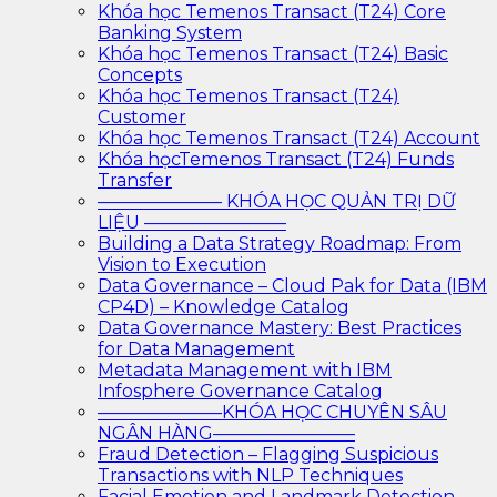
Khóa học Temenos Transact (T24) Core
Banking System
Khóa học Temenos Transact (T24) Basic
Concepts
Khóa học Temenos Transact (T24)
Customer
Khóa học Temenos Transact (T24) Account
Khóa họcTemenos Transact (T24) Funds
Transfer
——————— KHÓA HỌC QUẢN TRỊ DỮ
LIỆU ————————
Building a Data Strategy Roadmap: From
Vision to Execution
Data Governance – Cloud Pak for Data (IBM
CP4D) – Knowledge Catalog
Data Governance Mastery: Best Practices
for Data Management
Metadata Management with IBM
Infosphere Governance Catalog
———————KHÓA HỌC CHUYÊN SÂU
NGÂN HÀNG————————
Fraud Detection – Flagging Suspicious
Transactions with NLP Techniques
Facial Emotion and Landmark Detection