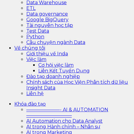
Data Warehouse
ETL
Data governance
Google BigQuery
Tài nguyên học tập
Test Data
Python
Câu chuyện ngành Data
Về chúng tôi
Giới thiệu về Inda
Việc làm
Cơ hội việc làm
Liên Kết Tuyển Dụng
Đào tạo doanh nghiệp
Chính sách của Học Viện Phân tích dữ liệu
Insight Data
Liên hệ
Khóa đào tạo
———————- AI & AUTOMATION
—————————–
AI Automation cho Data Analyst
AI trong Hành chính – Nhân sự
AI trong Marketing