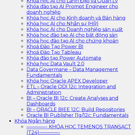
Khóa học AI cho Lãnh Đạo và Quản Lý
Khóa đào tạo AI Prompt Engineer cho
doanh nghiệp
Khóa học AI cho Kinh doanh và Bán hàng
Khóa học AI cho Nhân sự (HR)
Khóa học AI cho Doanh nghiệp sản xuất
Khóa học đào tạo AI cho bất động sản
Khóa học đào tạo AI cho chứng khoán
Khoá Đào Tạo Power BI
Khoá Đào Tạo Tableau
Khóa đào tạo Power Automate
Khóa học Data Vault 2.0
Data Govermane – Data Management
Fundamentals
Khóa học Oracle APEX Developer
ETL – Oracle ODI 12c: Integration and
Administration
BI – Oracle BI 12c: Create Analyses and
Dashboards
BI – ORACLE BIEE 12C: Build Repositories
Oracle BI Publisher 11g/12c: Fundamentals
Khóa Ngân hàng
————- KHÓA HỌC TEMENOS TRANSACT
(T24)————-