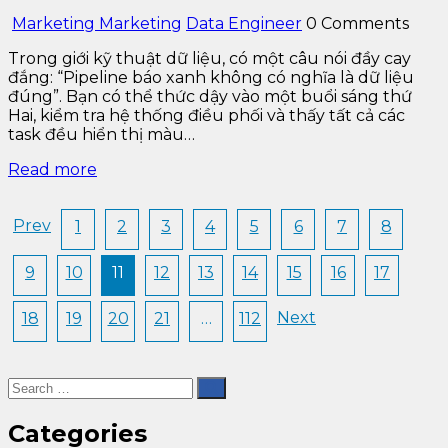
Marketing Marketing
Data Engineer
0 Comments
Trong giới kỹ thuật dữ liệu, có một câu nói đầy cay
đắng: “Pipeline báo xanh không có nghĩa là dữ liệu
đúng”. Bạn có thể thức dậy vào một buổi sáng thứ
Hai, kiểm tra hệ thống điều phối và thấy tất cả các
task đều hiển thị màu…
Read more
Prev
1
2
3
4
5
6
7
8
9
10
11
12
13
14
15
16
17
Next
18
19
20
21
…
112
Categories