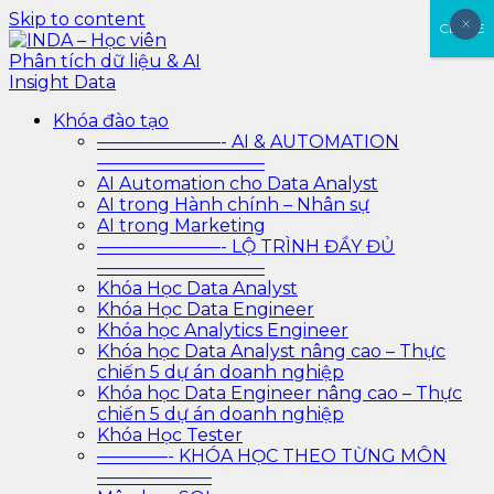
Skip to content
×
×
CLOSE
INDA – Học viện Đào tạo phân tích dữ liệu & AI chuyên
Khóa đào tạo
INDA – Học viên Phân tích
sâu cho ngành ngân hàng – bảo hiểm – chứng khoán
———————- AI & AUTOMATION
và doanh nghiệp với các project thực tế, cá nhân hóa
—————————–
dữ liệu & AI Insight Data
lộ trình với AI
AI Automation cho Data Analyst
AI trong Hành chính – Nhân sự
AI trong Marketing
———————- LỘ TRÌNH ĐẦY ĐỦ
—————————–
Khóa Học Data Analyst
Khóa Học Data Engineer
Khóa học Analytics Engineer
Khóa học Data Analyst nâng cao – Thực
chiến 5 dự án doanh nghiệp
Khóa học Data Engineer nâng cao – Thực
chiến 5 dự án doanh nghiệp
Khóa Học Tester
————- KHÓA HỌC THEO TỪNG MÔN
——————–