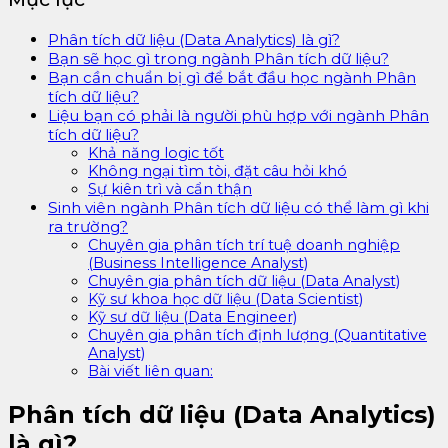
Phân tích dữ liệu (Data Analytics) là gì?
Bạn sẽ học gì trong ngành Phân tích dữ liệu?
Bạn cần chuẩn bị gì để bắt đầu học ngành Phân
tích dữ liệu?
Liệu bạn có phải là người phù hợp với ngành Phân
tích dữ liệu?
Khả năng logic tốt
Không ngại tìm tòi, đặt câu hỏi khó
Sự kiên trì và cẩn thận
Sinh viên ngành Phân tích dữ liệu có thể làm gì khi
ra trường?
Chuyên gia phân tích trí tuệ doanh nghiệp
(Business Intelligence Analyst)
Chuyên gia phân tích dữ liệu (Data Analyst)
Kỹ sư khoa học dữ liệu (Data Scientist)
Kỹ sư dữ liệu (Data Engineer)
Chuyên gia phân tích định lượng (Quantitative
Analyst)
Bài viết liên quan:
Phân tích dữ liệu (Data Analytics)
là gì?