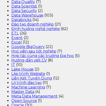
Data Quality
(7)
Data Scientist
(1)
Data Security
(2)
Data Warehouse
(103)
Databricks
(14)
Đào tạo doanh nghiệp
(21)
Định hướng nghề nghiệp
(62)
ETL
(26)
Event
(2)
Excel
(12)
Google BigQuery
(22)
Học viên sau tốt nghiệp
(7)
Hợp tác cùng các trường Đại học
(5)
Hướng dẫn viết CV
(8)
IT
(10)
Lake House
(2)
Lập trình Website
(1)
Liên Kết Tuyển Dụng
(12)
Lộ trình đào tạo
(11)
Machine Learning
(7)
Master Data
(4)
Meta Data Management
(4)
Open Source
(1)
Oracle
(30)