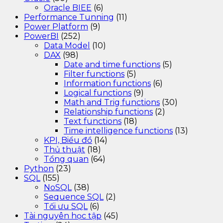
Oracle BIEE
(6)
Performance Tunning
(11)
Power Platform
(9)
PowerBI
(252)
Data Model
(10)
DAX
(98)
Date and time functions
(5)
Filter functions
(5)
Information functions
(6)
Logical functions
(9)
Math and Trig functions
(30)
Relationship functions
(2)
Text functions
(18)
Time intelligence functions
(13)
KPI, Biểu đồ
(14)
Thủ thuật
(18)
Tổng quan
(64)
Python
(23)
SQL
(155)
NoSQL
(38)
Sequence SQL
(2)
Tối ưu SQL
(6)
Tài nguyên học tập
(45)