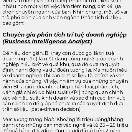
viên ra trường với tấm bằng Phân tích dữ liệu sẽ có
nhiều hơn một vị trí việc làm tiềm năng, bất kể lựa
chọn chuyên ngành của bạn. Nhìn chung, một số vai
trò phổ biến của sinh viên ngành Phân tích dữ liệu
bao gồm:
Chuyên gia phân tích trí tuệ doanh nghiệp
(Business Intelligence Analyst)
Để hiểu đơn giản, BI (hay còn được gọi là trí tuệ
doanh nghiệp) là một dạng công nghệ giúp doanh
nghiệp hiểu biết về quá khứ, qua đó đưa ra quyết
định, hành động và dự đoán tương lai. Mà muốn hiểu
về doanh nghiệp thì cần biết số liệu tài chính và vận
hành của chúng. Vì vậy, nhiệm vụ của những chuyên
viên BI là giúp doanh nghiệp phân loại, phân tích,
đánh giá chỉ số đo hiệu suất (KPI), tổng quan chính
xác về hiệu suất kinh doanh và xác định các lĩnh vực
cần cải thiện để giúp tổ chức ra các quyết định dựa
trên số liệu (data-driven decision).
Mức lương trung bình:
Khoảng 15 triệu đồng/tháng
dành cho những bạn mới vào nghề và từ 25 – 25 triệu
đồng/tháng đối với những người đã có trên 2 năm