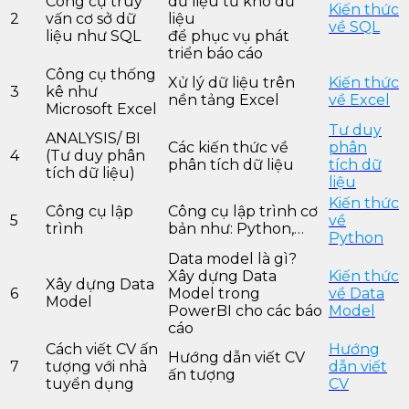
Công cụ truy
dữ liệu từ kho dữ
Kiến thức
2
vấn cơ sở dữ
liệu
về SQL
liệu như SQL
để phục vụ phát
triển báo cáo
Công cụ thống
Xử lý dữ liệu trên
Kiến thức
3
kê như
nền tảng Excel
về Excel
Microsoft Excel
Tư duy
ANALYSIS/ BI
Các kiến thức về
phân
4
(Tư duy phân
phân tích dữ liệu
tích dữ
tích dữ liệu)
liệu
Kiến thức
Công cụ lập
Công cụ lập trình cơ
5
về
trình
bản như: Python,…
Python
Data model là gì?
Xây dựng Data
Kiến thức
Xây dựng Data
6
Model trong
về Data
Model
PowerBI cho các báo
Model
cáo
Cách viết CV ấn
Hướng
Hướng dẫn viết CV
7
tượng với nhà
dẫn viết
ấn tượng
tuyển dụng
CV