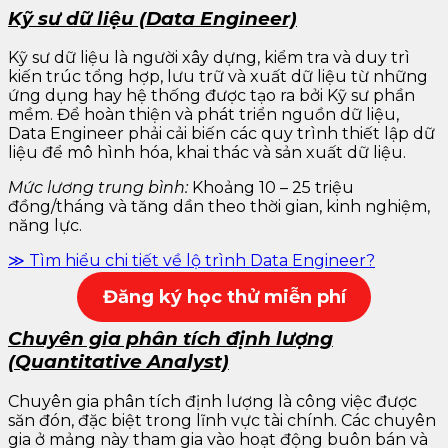
Kỹ sư dữ liệu (Data Engineer)
Kỹ sư dữ liệu là người xây dựng, kiểm tra và duy trì
kiến trúc tổng hợp, lưu trữ và xuất dữ liệu từ những
ứng dụng hay hệ thống được tạo ra bởi Kỹ sư phần
mềm. Để hoàn thiện và phát triển nguồn dữ liệu,
Data Engineer phải cải biến các quy trình thiết lập dữ
liệu để mô hình hóa, khai thác và sản xuất dữ liệu.
Mức lương trung bình:
Khoảng 10 – 25 triệu
đồng/tháng và tăng dần theo thời gian, kinh nghiệm,
năng lực.
≫ Tìm hiểu chi tiết về lộ trình Data Engineer?
Đăng k
ý học thử miễn phí
Chuyên gia phân tích định lượng
(Quantitative Analyst)
Chuyên gia phân tích định lượng là công việc được
săn đón, đặc biệt trong lĩnh vực tài chính. Các chuyên
gia ở mảng này tham gia vào hoạt động buôn bán và