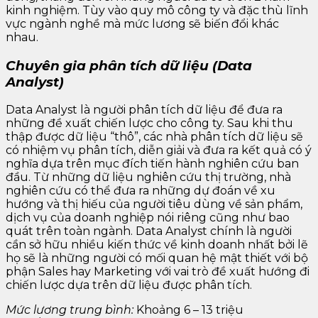
kinh nghiệm. Tùy vào quy mô công ty và đặc thù lĩnh
vực ngành nghề mà mức lương sẽ biến đổi khác
nhau.
Chuyên gia phân tích dữ liệu (Data
Analyst)
Data Analyst là người phân tích dữ liệu để đưa ra
những đề xuất chiến lược cho công ty. Sau khi thu
thập được dữ liệu “thô”, các nhà phân tích dữ liệu sẽ
có nhiệm vụ phân tích, diễn giải và đưa ra kết quả có ý
nghĩa dựa trên mục đích tiến hành nghiên cứu ban
đầu. Từ những dữ liệu nghiên cứu thị trường, nhà
nghiên cứu có thể đưa ra những dự đoán về xu
hướng và thị hiếu của người tiêu dùng về sản phẩm,
dịch vụ của doanh nghiệp nói riêng cũng như bao
quát trên toàn ngành. Data Analyst chính là người
cần sở hữu nhiều kiến thức về kinh doanh nhất bởi lẽ
họ sẽ là những người có mối quan hệ mật thiết với bộ
phận Sales hay Marketing với vai trò đề xuất hướng đi
chiến lược dựa trên dữ liệu được phân tích.
Mức lương trung bình:
Khoảng 6 – 13 triệu