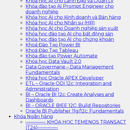
Khóa học AI cho Lãnh Đạo và Quản Lý
Khóa đào tạo AI Prompt Engineer cho
doanh nghiệp
Khóa học AI cho Kinh doanh và Bán hàng
Khóa học AI cho Nhân sự (HR)
Khóa học AI cho Doanh nghiệp sản xuất
Khóa học đào tạo AI cho bất động sản
Khóa học đào tạo AI cho chứng khoán
Khoá Đào Tạo Power BI
Khoá Đào Tạo Tableau
Khóa đào tạo Power Automate
Khóa học Data Vault 2.0
Data Govermane – Data Management
Fundamentals
Khóa học Oracle APEX Developer
ETL – Oracle ODI 12c: Integration and
Administration
BI – Oracle BI 12c: Create Analyses and
Dashboards
BI – ORACLE BIEE 12C: Build Repositories
Oracle BI Publisher 11g/12c: Fundamentals
Khóa Ngân hàng
————- KHÓA HỌC TEMENOS TRANSACT
(T24)————-