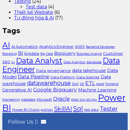
Testing
(24)
Test data
(4)
Thiết kế Website
(6)
Tự động hóa & AI
(17)
Tags
AI
AI Automation
Analytics Engineer
AWS
Backend Developer
BI
Bigquery
bigdata
Customer
Banking
Big Data
Business Analyst
Data Analyst
Data
360
cv
database
Data Analytics
Engineer
data lakehouse
Data
Data governance
Data Pipeline
Model
Data
Data Platform
Data Scientist
datawarehouse
ETL
warehouse
excel
DAX
DE
frontend
Google Bigquery
Generative AI
Machine Learning
Power
Oracle
Marketing
Microsoft
metadata
phân tích dữ liệu
BI
Sql
SkillAI
Tester
Power BI Charts
python
test data
Follow Us