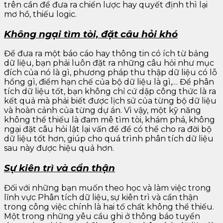
trên cần để đưa ra chiến lược hay quyết định thì lại
mơ hồ, thiếu logic.
Không ngại tìm tòi, đặt câu hỏi khó
Để đưa ra một báo cáo hay thông tin có ích từ bảng
dữ liệu, bạn phải luôn đặt ra những câu hỏi như mục
đích của nó là gì, phương pháp thu thập dữ liệu có lỗ
hổng gì, điểm hạn chế của bộ dữ liệu là gì,… Để phân
tích dữ liệu tốt, bạn không chỉ cứ dập công thức là ra
kết quả mà phải biết được lịch sử của từng bộ dữ liệu
và hoàn cảnh của từng dự án. Vì vậy, một kỹ năng
không thể thiếu là đam mê tìm tòi, khám phá, không
ngại đặt câu hỏi lật lại vấn đề để có thể cho ra đời bộ
dữ liệu tốt hơn, giúp cho quá trình phân tích dữ liệu
sau này được hiệu quả hơn.
Sự kiên trì và cẩn thận
​Đối với những bạn muốn theo học và làm việc trong
lĩnh vực Phân tích dữ liệu, sự kiên trì và cẩn thận
trong công việc chính là hai tố chất không thể thiếu.
Một trong những yêu cầu ghi ở thông báo tuyển