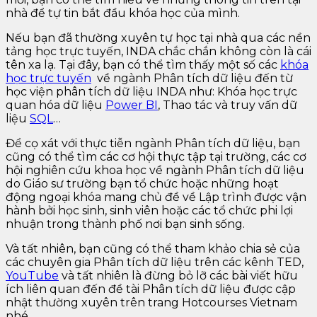
nhà để tự tin bắt đầu khóa học của mình.
Nếu bạn đã thường xuyên tự học tại nhà qua các nền
tảng học trực tuyến, INDA chắc chắn không còn là cái
tên xa lạ. Tại đây, bạn có thể tìm thấy một số các
khóa
học trực tuyến
về ngành Phân tích dữ liệu đến từ
học viện phân tích dữ liệu INDA như: Khóa học trực
quan hóa dữ liệu
Power BI
, Thao tác và truy vấn dữ
liệu
SQL
…
Để cọ xát với thực tiễn ngành Phân tích dữ liệu, bạn
cũng có thể tìm các cơ hội thực tập tại trường, các cơ
hội nghiên cứu khoa học về ngành Phân tích dữ liệu
do Giáo sư trường bạn tổ chức hoặc những hoạt
động ngoại khóa mang chủ đề về Lập trình được vận
hành bởi học sinh, sinh viên hoặc các tổ chức phi lợi
nhuận trong thành phố nơi bạn sinh sống.
Và tất nhiên, bạn cũng có thể tham khảo chia sẻ của
các chuyên gia Phân tích dữ liệu trên các kênh TED,
YouTube
và tất nhiên là đừng bỏ lỡ các bài viết hữu
ích liên quan đến đề tài Phân tích dữ liệu được cập
nhật thường xuyên trên trang Hotcourses Vietnam
nhé.