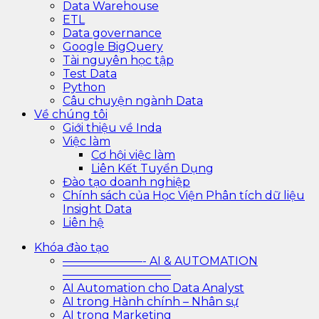
Data Warehouse
ETL
Data governance
Google BigQuery
Tài nguyên học tập
Test Data
Python
Câu chuyện ngành Data
Về chúng tôi
Giới thiệu về Inda
Việc làm
Cơ hội việc làm
Liên Kết Tuyển Dụng
Đào tạo doanh nghiệp
Chính sách của Học Viện Phân tích dữ liệu
Insight Data
Liên hệ
Khóa đào tạo
———————- AI & AUTOMATION
—————————–
AI Automation cho Data Analyst
AI trong Hành chính – Nhân sự
AI trong Marketing