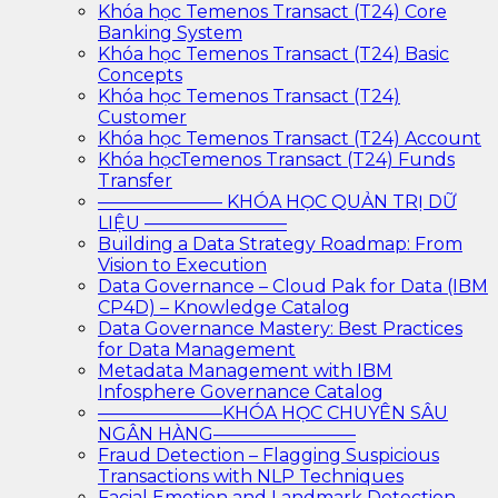
Khóa học Temenos Transact (T24) Core
Banking System
Khóa học Temenos Transact (T24) Basic
Concepts
Khóa học Temenos Transact (T24)
Customer
Khóa học Temenos Transact (T24) Account
Khóa họcTemenos Transact (T24) Funds
Transfer
——————— KHÓA HỌC QUẢN TRỊ DỮ
LIỆU ————————
Building a Data Strategy Roadmap: From
Vision to Execution
Data Governance – Cloud Pak for Data (IBM
CP4D) – Knowledge Catalog
Data Governance Mastery: Best Practices
for Data Management
Metadata Management with IBM
Infosphere Governance Catalog
———————KHÓA HỌC CHUYÊN SÂU
NGÂN HÀNG————————
Fraud Detection – Flagging Suspicious
Transactions with NLP Techniques
Facial Emotion and Landmark Detection