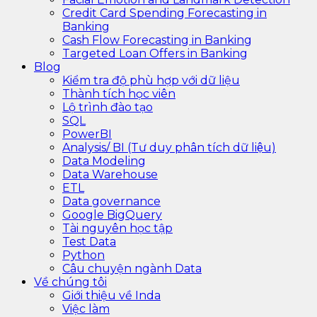
Credit Card Spending Forecasting in
Banking
Cash Flow Forecasting in Banking
Targeted Loan Offers in Banking
Blog
Kiểm tra độ phù hợp với dữ liệu
Thành tích học viên
Lộ trình đào tạo
SQL
PowerBI
Analysis/ BI (Tư duy phân tích dữ liệu)
Data Modeling
Data Warehouse
ETL
Data governance
Google BigQuery
Tài nguyên học tập
Test Data
Python
Câu chuyện ngành Data
Về chúng tôi
Giới thiệu về Inda
Việc làm