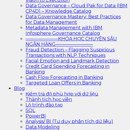
Vision to Execution
Data Governance – Cloud Pak for Data (IBM
CP4D) – Knowledge Catalog
Data Governance Mastery: Best Practices
for Data Management
Metadata Management with IBM
Infosphere Governance Catalog
———————KHÓA HỌC CHUYÊN SÂU
NGÂN HÀNG————————
Fraud Detection – Flagging Suspicious
Transactions with NLP Techniques
Facial Emotion and Landmark Detection
Credit Card Spending Forecasting in
Banking
Cash Flow Forecasting in Banking
Targeted Loan Offers in Banking
Blog
Kiểm tra độ phù hợp với dữ liệu
Thành tích học viên
Lộ trình đào tạo
SQL
PowerBI
Analysis/ BI (Tư duy phân tích dữ liệu)
Data Modeling