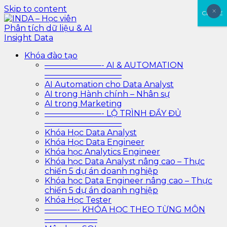
Skip to content
×
×
CLOSE
INDA – Học viên Phân tích dữ liệu & AI Insight Data
INDA – Học viện Đào tạo phân tích dữ liệu & AI chuyên
Khóa đào tạo
sâu cho ngành ngân hàng – bảo hiểm – chứng khoán
———————- AI & AUTOMATION
và doanh nghiệp với các project thực tế, cá nhân hóa
—————————–
lộ trình với AI
AI Automation cho Data Analyst
AI trong Hành chính – Nhân sự
AI trong Marketing
———————- LỘ TRÌNH ĐẦY ĐỦ
—————————–
Khóa Học Data Analyst
Khóa Học Data Engineer
Khóa học Analytics Engineer
Khóa học Data Analyst nâng cao – Thực
chiến 5 dự án doanh nghiệp
Khóa học Data Engineer nâng cao – Thực
chiến 5 dự án doanh nghiệp
Khóa Học Tester
————- KHÓA HỌC THEO TỪNG MÔN
——————–