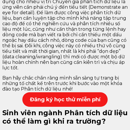
dụng cho nhiều vị trí Chuyên gia phân tích dữ liệu là
ứng viên cần phải chú ý đến tiểu tiết (Demonstrate an
eye for detail). Để làm được công việc phân tích dữ
liệu, bạn cần luyện tập cho mình khả năng tập trung
cao độ để có thể nghiên cứu và phân tích nhiều số
liệu một lúc, cũng như cẩn thận trong từng lệnh hay
dòng code mà bạn viết ra bởi chỉ cần thiếu một dấu
ngoặc hay dấu cách nhỏ, dòng code của bạn cũng có
thể bị sai. Đôi khi, công việc này có nhiều thứ vô cùng
tiểu tiết và mất thời gian, nhất là khi phải “dọn dẹp”
(data cleaning/wrangling) thì mới có được một bộ dữ
liệu hoàn chỉnh nên bạn cũng cần kiên trì và chịu áp
lực tốt.
Bạn hãy chắc chắn rằng mình sẵn sàng tự trang bị
những tố chất kể trên trước khi bước vào một khóa
đào tạo Phân tích dữ liệu nhé!
Đăng k
ý học thử miễn phí
Sinh viên ngành Phân tích dữ liệu
có thể làm gì khi ra trường?