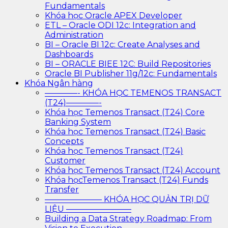
Fundamentals
Khóa học Oracle APEX Developer
ETL – Oracle ODI 12c: Integration and
Administration
BI – Oracle BI 12c: Create Analyses and
Dashboards
BI – ORACLE BIEE 12C: Build Repositories
Oracle BI Publisher 11g/12c: Fundamentals
Khóa Ngân hàng
————- KHÓA HỌC TEMENOS TRANSACT
(T24)————-
Khóa học Temenos Transact (T24) Core
Banking System
Khóa học Temenos Transact (T24) Basic
Concepts
Khóa học Temenos Transact (T24)
Customer
Khóa học Temenos Transact (T24) Account
Khóa họcTemenos Transact (T24) Funds
Transfer
——————— KHÓA HỌC QUẢN TRỊ DỮ
LIỆU ————————
Building a Data Strategy Roadmap: From