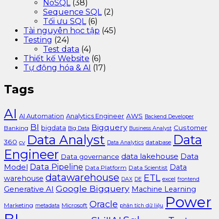
NoSQL
(38)
Sequence SQL
(2)
Tối ưu SQL
(6)
Tài nguyên học tập
(45)
Testing
(24)
Test data
(4)
Thiết kế Website
(6)
Tự động hóa & AI
(17)
Tags
AI
AI Automation
Analytics Engineer
AWS
Backend Developer
BI
Bigquery
bigdata
Customer
Banking
Big Data
Business Analyst
Data Analyst
Data
360
cv
database
Data Analytics
Engineer
data lakehouse
Data
Data governance
Data Pipeline
Model
Data
Data Platform
Data Scientist
datawarehouse
ETL
warehouse
excel
DAX
DE
frontend
Google Bigquery
Generative AI
Machine Learning
Power
Oracle
Marketing
Microsoft
metadata
phân tích dữ liệu