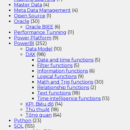
Master Data
(4)
Meta Data Management
(4)
Open Source
(1)
Oracle
(30)
Oracle BIEE
(6)
Performance Tunning
(11)
Power Platform
(9)
PowerBI
(252)
Data Model
(10)
DAX
(98)
Date and time functions
(5)
Filter functions
(5)
Information functions
(6)
Logical functions
(9)
Math and Trig functions
(30)
Relationship functions
(2)
Text functions
(18)
Time intelligence functions
(13)
KPI, Biểu đồ
(14)
Thủ thuật
(18)
Tổng quan
(64)
Python
(23)
SQL
(155)