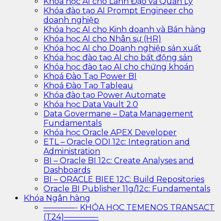
Khóa học AI cho Lãnh Đạo và Quản Lý
Khóa đào tạo AI Prompt Engineer cho
doanh nghiệp
Khóa học AI cho Kinh doanh và Bán hàng
Khóa học AI cho Nhân sự (HR)
Khóa học AI cho Doanh nghiệp sản xuất
Khóa học đào tạo AI cho bất động sản
Khóa học đào tạo AI cho chứng khoán
Khoá Đào Tạo Power BI
Khoá Đào Tạo Tableau
Khóa đào tạo Power Automate
Khóa học Data Vault 2.0
Data Govermane – Data Management
Fundamentals
Khóa học Oracle APEX Developer
ETL – Oracle ODI 12c: Integration and
Administration
BI – Oracle BI 12c: Create Analyses and
Dashboards
BI – ORACLE BIEE 12C: Build Repositories
Oracle BI Publisher 11g/12c: Fundamentals
Khóa Ngân hàng
————- KHÓA HỌC TEMENOS TRANSACT
(T24)————-