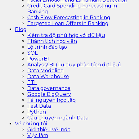
Credit Card Spending Forecasting in
Banking
Cash Flow Forecasting in Banking
Targeted Loan Offers in Banking
Blog
Kiểm tra độ phù hợp với dữ liệu
Thành tích học viên
Lộ trình đào tạo
SQL
PowerBI
Analysis/ BI (Tư duy phân tích dữ liệu)
Data Modeling
Data Warehouse
ETL
Data governance
Google BigQuery
Tài nguyên học tập
Test Data
Python
Câu chuyện ngành Data
Về chúng tôi
Giới thiệu về Inda
Việc làm