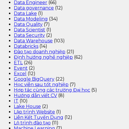
Data Engineer
(66)
Data governance
(12)
Data Lake
(1)
Data Modeling
(34)
Data Quality
(7)
Data Scientist
(1)
Data Security
(2)
Data Warehouse
(103)
Databricks
(14)
Đào tạo doanh nghiệp
(21)
Định hướng nghề nghiệp
(62)
ETL
(26)
Event
(2)
Excel
(12)
Google BigQuery
(22)
Học viên sau tốt nghiệp
(7)
Hợp tác cùng các trường Đại học
(5)
Hướng dẫn viết CV
(8)
IT
(10)
Lake House
(2)
Lập trình Website
(1)
Liên Kết Tuyển Dụng
(12)
Lộ trình đào tạo
(11)
Machine Learning
(7)