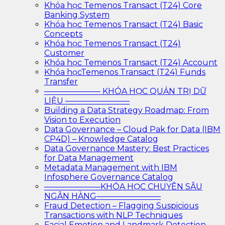
Khóa học Temenos Transact (T24) Core
Banking System
Khóa học Temenos Transact (T24) Basic
Concepts
Khóa học Temenos Transact (T24)
Customer
Khóa học Temenos Transact (T24) Account
Khóa họcTemenos Transact (T24) Funds
Transfer
——————— KHÓA HỌC QUẢN TRỊ DỮ
LIỆU ————————
Building a Data Strategy Roadmap: From
Vision to Execution
Data Governance – Cloud Pak for Data (IBM
CP4D) – Knowledge Catalog
Data Governance Mastery: Best Practices
for Data Management
Metadata Management with IBM
Infosphere Governance Catalog
———————KHÓA HỌC CHUYÊN SÂU
NGÂN HÀNG————————
Fraud Detection – Flagging Suspicious
Transactions with NLP Techniques
Facial Emotion and Landmark Detection