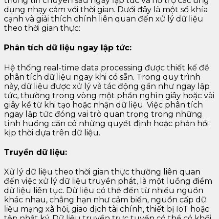
thông tin chuyên sâu ngay lập tức và hỗ trợ các ứng
dụng nhạy cảm với thời gian. Dưới đây là một số khía
cạnh và giải thích chính liên quan đến xử lý dữ liệu
theo thời gian thực:
Phân tích dữ liệu ngay lập tức:
Hệ thống real-time data processing được thiết kế để
phân tích dữ liệu ngay khi có sẵn. Trong quy trình
này, dữ liệu được xử lý và tác động gần như ngay lập
tức, thường trong vòng một phần nghìn giây hoặc vài
giây kể từ khi tạo hoặc nhận dữ liệu. Việc phân tích
ngay lập tức đóng vai trò quan trọng trong những
tình huống cần có những quyết định hoặc phản hồi
kịp thời dựa trên dữ liệu.
Truyền dữ liệu:
Xử lý dữ liệu theo thời gian thực thường liên quan
đến việc xử lý dữ liệu truyền phát, là một luồng điểm
dữ liệu liên tục. Dữ liệu có thể đến từ nhiều nguồn
khác nhau, chẳng hạn như cảm biến, nguồn cấp dữ
liệu mạng xã hội, giao dịch tài chính, thiết bị IoT hoặc
tệp nhật ký. Dữ liệu truyền trực tuyến có thể có khối