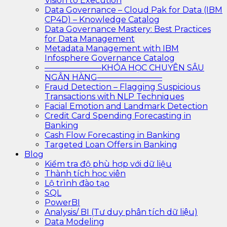
Vision to Execution
Data Governance – Cloud Pak for Data (IBM
CP4D) – Knowledge Catalog
Data Governance Mastery: Best Practices
for Data Management
Metadata Management with IBM
Infosphere Governance Catalog
———————KHÓA HỌC CHUYÊN SÂU
NGÂN HÀNG————————
Fraud Detection – Flagging Suspicious
Transactions with NLP Techniques
Facial Emotion and Landmark Detection
Credit Card Spending Forecasting in
Banking
Cash Flow Forecasting in Banking
Targeted Loan Offers in Banking
Blog
Kiểm tra độ phù hợp với dữ liệu
Thành tích học viên
Lộ trình đào tạo
SQL
PowerBI
Analysis/ BI (Tư duy phân tích dữ liệu)
Data Modeling