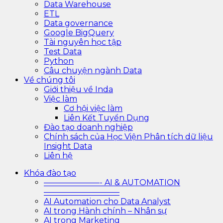
Data Warehouse
ETL
Data governance
Google BigQuery
Tài nguyên học tập
Test Data
Python
Câu chuyện ngành Data
Về chúng tôi
Giới thiệu về Inda
Việc làm
Cơ hội việc làm
Liên Kết Tuyển Dụng
Đào tạo doanh nghiệp
Chính sách của Học Viện Phân tích dữ liệu
Insight Data
Liên hệ
Khóa đào tạo
———————- AI & AUTOMATION
—————————–
AI Automation cho Data Analyst
AI trong Hành chính – Nhân sự
AI trong Marketing