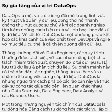
Sự gia tăng của vị trí DataOps
DataOps là một vai trò tương đối mới trong lĩnh vực
kỹ thuật và quản lý dữ liệu, đồng thời nó nhanh
chóng thu hút được sự chú ý khi các doanh nghiệp
tìm kiếm những cách hiệu quả và linh hoạt hơn để xử
lý dữ liệu. Về cốt lõi, DataOps là một phương pháp kết
hợp các khía cạnh của việc phát triển DevOps và Agile
với mục tiêu cụ thể là cải thiện đường dẫn dữ liệu.
Thông thường đối với Data Engineer, các quy trình
thường được tách biệt, với các nhóm riêng biệt chịu
trách nhiệm trích xuất, chuyển đổi & tải dữ liệu (ETL),
lưu trữ dữ liệu & phân tích dữ liệu. Sự phân mảnh này
có thể dẫn đến tắc nghẽn, thông tin sai lệch và sự
chậm trễ trong việc cung cấp dữ liệu. DataOps là
những người tìm cách phá bỏ các rào cản này và thúc
đẩy sự cộng tác giữa các bên liên quan khác nhau
như Data Scientists, Data Engineer, Data Analyst và
các Business Users.
Một trong những nguyên tắc chính của DataOps là
tự động hóa. Bằng cách tự động hóa các tác vụ lặp đi