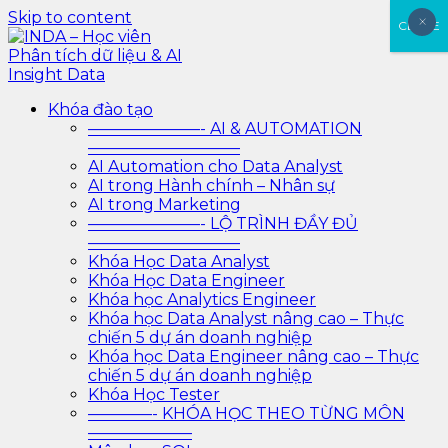
Skip to content
×
×
CLOSE
INDA – Học viên Phân tích dữ liệu & AI Insight Data
INDA – Học viện Đào tạo phân tích dữ liệu & AI chuyên
Khóa đào tạo
sâu cho ngành ngân hàng – bảo hiểm – chứng khoán
———————- AI & AUTOMATION
và doanh nghiệp với các project thực tế, cá nhân hóa
—————————–
lộ trình với AI
AI Automation cho Data Analyst
AI trong Hành chính – Nhân sự
AI trong Marketing
———————- LỘ TRÌNH ĐẦY ĐỦ
—————————–
Khóa Học Data Analyst
Khóa Học Data Engineer
Khóa học Analytics Engineer
Khóa học Data Analyst nâng cao – Thực
chiến 5 dự án doanh nghiệp
Khóa học Data Engineer nâng cao – Thực
chiến 5 dự án doanh nghiệp
Khóa Học Tester
————- KHÓA HỌC THEO TỪNG MÔN
——————–