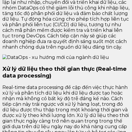
lặp lại như nhập, chuyển đổi và triển khai dữ liệu, các
nhóm DataOps có thể giảm lỗi thủ công khi nhập liệu,
tăng tốc độ phân phối dữ liệu và đảm bảo chất lượng
dữ liệu. Tự động hóa cũng cho phép tích hợp liên tục
và phân phối liên tục (CI/CD) dữ liệu, tương tự như
cách mã phần mềm được kiểm tra và triển khai liên
tục trong DevOps. Cách tiếp cận này sẽ giúp các
doanh nghiệp đưa ra quyết định sáng suốt một cách
nhanh chóng dựa trên nguồn dữ liệu đáng tin cậy.
Xử lý dữ liệu theo thời gian thực (Real-time
data processing)
Real-time data processing đề cập đến việc thực hành
xử lý và phân tích dữ liệu khi dữ liệu được tạo hoặc
nhận mà không có bất kỳ độ trễ đáng kể nào. Cách
tiếp cận này trái ngược với xử lý hàng loạt, trong đó
dữ liệu được thu thập trong một khoảng thời gian và
được xử lý theo khối lượng lớn. Xử lý dữ liệu theo thời
gian thực ngày càng trở nên quan trọng trong thế
giới dựa trên dữ liệu ngày nay do khả năng cung cấp