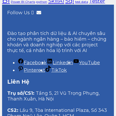
BI
Sql
SkillAI
Tester
Power BI Charts
python
test data
Follow Us
Đào tạo phân tích dữ liệu & AI chuyên sâu
cho ngành ngân hàng – bảo hiểm – chứng
khoán và doanh nghiệp với các project
thực tế, cá nhân hóa lộ trình với AI
Facebook
LinkedIn
YouTube
Pinterest
TikTok
Liên Hệ
Trụ sở/CS1:
Tầng 5, 21 Vũ Trọng Phụng,
Thanh Xuân, Hà Nội
CS2:
Lầu 9, Tòa International Plaza, Số 343