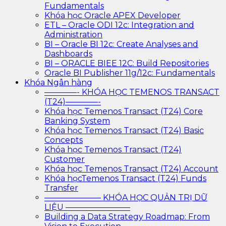
Fundamentals
Khóa học Oracle APEX Developer
ETL – Oracle ODI 12c: Integration and
Administration
BI – Oracle BI 12c: Create Analyses and
Dashboards
BI – ORACLE BIEE 12C: Build Repositories
Oracle BI Publisher 11g/12c: Fundamentals
Khóa Ngân hàng
————- KHÓA HỌC TEMENOS TRANSACT
(T24)————-
Khóa học Temenos Transact (T24) Core
Banking System
Khóa học Temenos Transact (T24) Basic
Concepts
Khóa học Temenos Transact (T24)
Customer
Khóa học Temenos Transact (T24) Account
Khóa họcTemenos Transact (T24) Funds
Transfer
——————— KHÓA HỌC QUẢN TRỊ DỮ
LIỆU ————————
Building a Data Strategy Roadmap: From