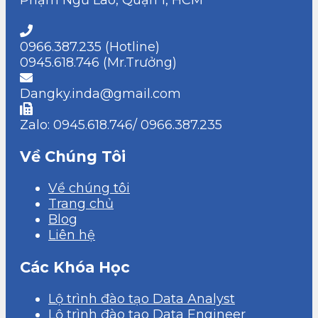
Phạm Ngũ Lão, Quận 1, HCM
0966.387.235 (Hotline)
0945.618.746 (Mr.Trưởng)
Dangky.inda@gmail.com
Zalo: 0945.618.746/ 0966.387.235
Về Chúng Tôi
Về chúng tôi
Trang chủ
Blog
Liên hệ
Các Khóa Học
Lộ trình đào tạo Data Analyst
Lộ trình đào tạo Data Engineer