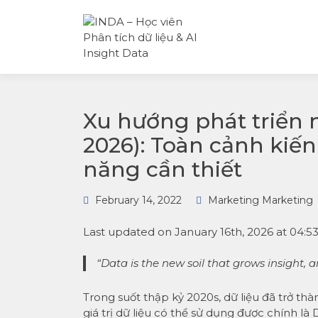
INDA – Học viện Đào tạo
INDA – HỌC
phân tích dữ liệu & AI
VIÊN PHÂN
chuyên sâu cho ngành
TÍCH DỮ LI
ngân hàng – bảo hiểm –
& AI INSIGH
chứng khoán và doanh
DATA
nghiệp với các project t
tế, cá nhân hóa lộ trình 
AI
Xu hướng phát triển 
2026): Toàn cảnh kiến 
năng cần thiết
February 14, 2022
Marketing Marketing
Last updated on January 16th, 2026 at 04:
“Data is the new soil that grows insight, 
Trong suốt thập kỷ 2020s, dữ liệu đã trở th
giá trị dữ liệu có thể sử dụng được chính l