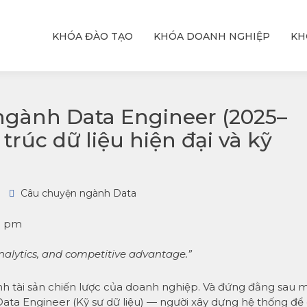
KHÓA ĐÀO TẠO
KHÓA DOANH NGHIỆP
KH
ỆU
T
hực
với
ngành Data Engineer (2025–
trúc dữ liệu hiện đại và kỹ
Câu chuyện ngành Data
53 pm
analytics, and competitive advantage.”
ành tài sản chiến lược của doanh nghiệp. Và đứng đằng sau m
à Data Engineer (Kỹ sư dữ liệu) — người xây dựng hệ thống để