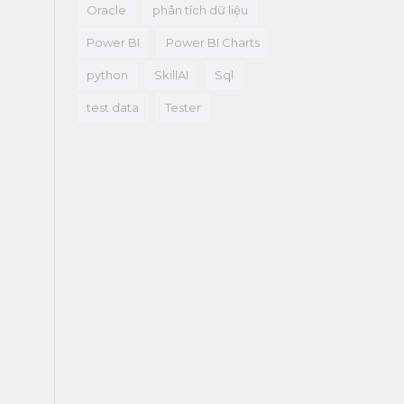
Oracle
phân tích dữ liệu
Power BI
Power BI Charts
python
SkillAI
Sql
test data
Tester