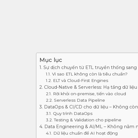
Mục lục
1. Sự dịch chuyển từ ETL truyền thống sang 
1.1. Vì sao ETL không còn là tiêu chuẩn?
1.2. ELT và Cloud-First Engines
2. Cloud-Native & Serverless: Hạ tầng dữ li
2.1. Rời khỏi on-premise, tiến vào cloud
2.2. Serverless Data Pipeline
3. DataOps & CI/CD cho dữ liệu – Không còn 
3.1. Quy trình DataOps
3.2. Testing & Validation cho pipeline
4. Data Engineering & AI/ML – Không nằm n
4.1. Dữ liệu chuẩn để AI hoạt động