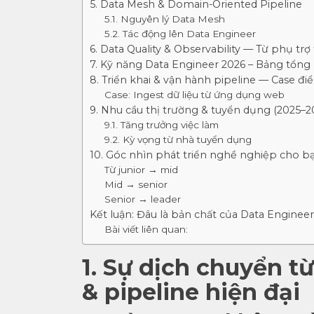
5. Data Mesh & Domain-Oriented Pipeline
5.1. Nguyên lý Data Mesh
5.2. Tác động lên Data Engineer
6. Data Quality & Observability — Từ phụ tr
7. Kỹ năng Data Engineer 2026 – Bảng tổng
8. Triển khai & vận hành pipeline — Case đi
Case: Ingest dữ liệu từ ứng dụng web
9. Nhu cầu thị trường & tuyển dụng (2025–2
9.1. Tăng trưởng việc làm
9.2. Kỳ vọng từ nhà tuyển dụng
10. Góc nhìn phát triển nghề nghiệp cho b
Từ junior → mid
Mid → senior
Senior → leader
Kết luận: Đâu là bản chất của Data Enginee
Bài viết liên quan:
1. Sự dịch chuyển t
& pipeline hiện đại