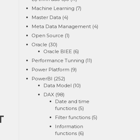
Machine Learning
(7)
Master Data
(4)
Meta Data Management
(4)
Open Source
(1)
Oracle
(30)
Oracle BIEE
(6)
Performance Tunning
(11)
Power Platform
(9)
PowerBI
(252)
Data Model
(10)
DAX
(98)
Date and time
functions
(5)
T
Filter functions
(5)
Information
functions
(6)