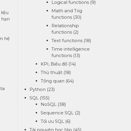
Logical functions
(9)
Math and Trig
 liệu
functions
(30)
ộ hạn
Relationship
functions
(2)
àm hệ
Text functions
(18)
Time intelligence
functions
(13)
KPI, Biểu đồ
(14)
Thủ thuật
(18)
Tổng quan
(64)
ata
Python
(23)
SQL
(155)
NoSQL
(38)
Sequence SQL
(2)
Tối ưu SQL
(6)
Tài nguyên học tập
(45)