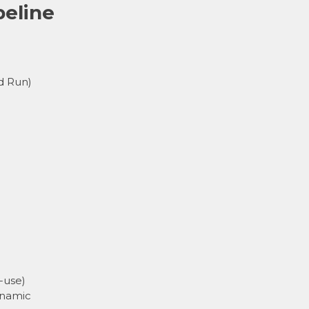
peline
d Run)
r-use)
ynamic