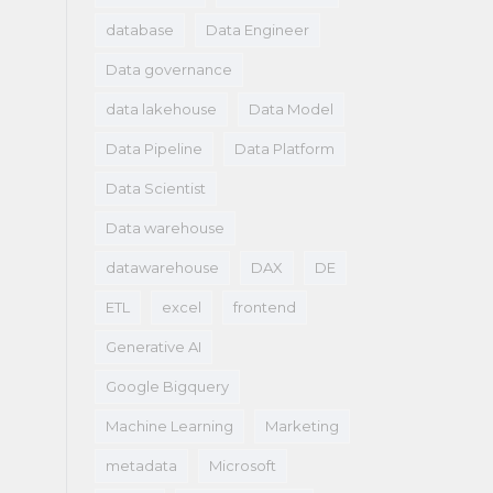
database
Data Engineer
Data governance
data lakehouse
Data Model
Data Pipeline
Data Platform
Data Scientist
Data warehouse
datawarehouse
DAX
DE
ETL
excel
frontend
Generative AI
Google Bigquery
Machine Learning
Marketing
metadata
Microsoft