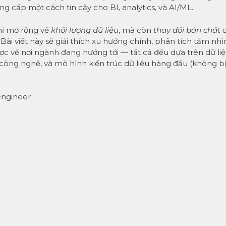
ung cấp một cách tin cậy cho BI, analytics, và AI/ML.
hỉ mở rộng về
khối lượng dữ liệu
, mà còn
thay đổi bản chất 
ài viết này sẽ giải thích xu hướng chính, phân tích tầm nhì
ợc về nơi ngành đang hướng tới — tất cả đều dựa trên dữ li
n công nghệ, và mô hình kiến trúc dữ liệu hàng đầu (không b