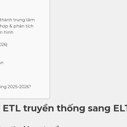
ợ thành trung tâm
 hợp & phân tích
ển hình
026)
ạn
ring 2025–2026?
ừ ETL truyền thống sang EL