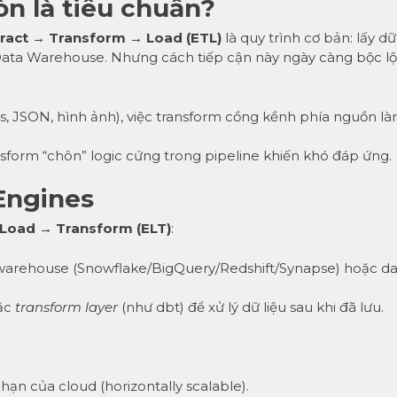
òn là tiêu chuẩn?
ract → Transform → Load (ETL)
là quy trình cơ bản: lấy dữ
o Data Warehouse. Nhưng cách tiếp cận này ngày càng bộc l
nts, JSON, hình ảnh), việc transform cồng kềnh phía nguồn l
nsform “chôn” logic cứng trong pipeline khiến khó đáp ứng.
 Engines
 Load → Transform (ELT)
:
a warehouse (Snowflake/BigQuery/Redshift/Synapse) hoặc d
ặc
transform layer
(như dbt) để xử lý dữ liệu sau khi đã lưu.
ạn của cloud (horizontally scalable).