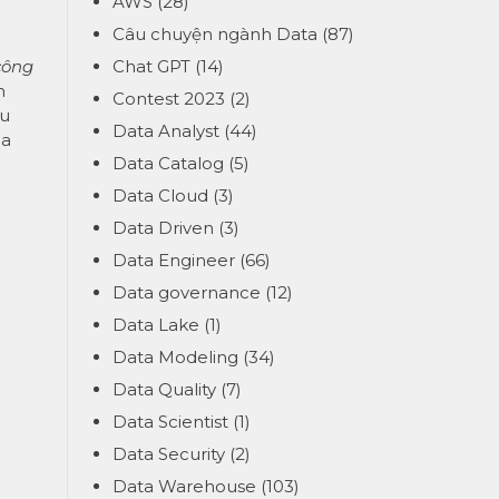
AWS
(28)
Câu chuyện ngành Data
(87)
công
Chat GPT
(14)
n
Contest 2023
(2)
ệu
Data Analyst
(44)
ịa
Data Catalog
(5)
Data Cloud
(3)
Data Driven
(3)
Data Engineer
(66)
Data governance
(12)
Data Lake
(1)
Data Modeling
(34)
Data Quality
(7)
Data Scientist
(1)
Data Security
(2)
Data Warehouse
(103)