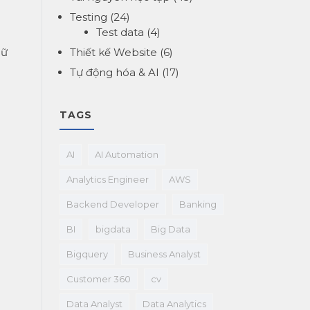
Testing
(24)
Test data
(4)
Thiết kế Website
(6)
dữ
Tự động hóa & AI
(17)
TAGS
AI
AI Automation
Analytics Engineer
AWS
Backend Developer
Banking
BI
bigdata
Big Data
Bigquery
Business Analyst
Customer 360
cv
Data Analyst
Data Analytics