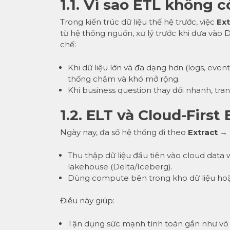
1.1. Vì sao ETL không c
Trong kiến trúc dữ liệu thế hệ trước, việc
Ext
từ hệ thống nguồn, xử lý trước khi đưa và
chế:
Khi dữ liệu lớn và đa dạng hơn (logs, eve
thống chậm và khó mở rộng.
Khi business question thay đổi nhanh, tra
1.2. ELT và Cloud-First
Ngày nay, đa số hệ thống đi theo
Extract →
Thu thập dữ liệu đầu tiên vào cloud dat
lakehouse (Delta/Iceberg).
Dùng compute bên trong kho dữ liệu ho
Điều này giúp:
Tận dụng sức mạnh tính toán gần như vô h