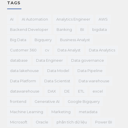
TAGS
AI
AI Automation
Analytics Engineer
AWS
Backend Developer
Banking
BI
bigdata
Big Data
Bigquery
Business Analyst
Customer 360
cv
Data Analyst
Data Analytics
database
Data Engineer
Data governance
data lakehouse
Data Model
Data Pipeline
Data Platform
Data Scientist
Data warehouse
datawarehouse
DAX
DE
ETL
excel
frontend
Generative AI
Google Bigquery
Machine Learning
Marketing
metadata
Microsoft
Oracle
phân tích dữ liệu
Power BI