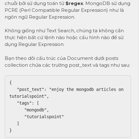
chuỗi bởi sử dụng toán tử
$regex
. MongoDB sử dụng
PCRE (Perl Compatible Regular Expression) như là
ngôn ngữ Regular Expression.
Không giống như Text Search, chúng ta không cần
thực hiện bất cứ lệnh nào hoặc cấu hình nào để sử
dụng Regular Expression.
Bạn theo dõi cấu trúc của Document dưới posts
collection chứa các trường post_text và tags như sau:
{

   "post_text": "enjoy the mongodb articles on 
tutorialspoint",

   "tags": [

      "mongodb",

      "tutorialspoint"

   ]

}