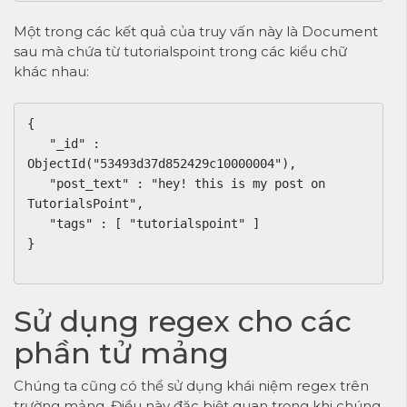
Một trong các kết quả của truy vấn này là Document
sau mà chứa từ tutorialspoint trong các kiểu chữ
khác nhau:
{

   "_id" : 
ObjectId("53493d37d852429c10000004"),

   "post_text" : "hey! this is my post on 
TutorialsPoint", 

   "tags" : [ "tutorialspoint" ]

} 

Sử dụng regex cho các
phần tử mảng
Chúng ta cũng có thể sử dụng khái niệm regex trên
trường mảng. Điều này đặc biệt quan trọng khi chúng