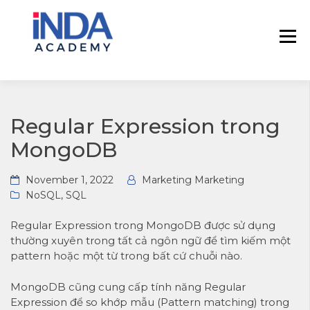
INDA – Học viện Đào tạo phân tích dữ
INDA – HỌC VIÊN
liệu & AI chuyên sâu cho ngành ngân
PHÂN TÍCH DỮ
hàng – bảo hiểm – chứng khoán và
LIỆU & AI INSIGHT
doanh nghiệp với các project thực tế,
DATA
cá nhân hóa lộ trình với AI
Regular Expression trong
MongoDB
November 1, 2022
Marketing Marketing
NoSQL
,
SQL
Regular Expression trong
MongoDB
được sử dụng
thường xuyên trong tất cả ngôn ngữ để tìm kiếm một
pattern hoặc một từ trong bất cứ chuỗi nào.
MongoDB cũng cung cấp tính năng Regular
Expression để so khớp mẫu (Pattern matching) trong