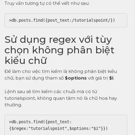
Truy vấn tương tự có thể viết như sau:
>db.posts.find({post_text:/tutorialspoint/})
Sử dụng regex với tùy
chọn không phân biệt
kiểu chữ
Để làm cho việc tìm kiếm là không phân biệt kiểu
chữ, bạn sử dụng tham số
$options
với giá trị
$i
.
Lệnh sau sẽ tìm kiếm các chuỗi mà có từ
tutorialspoint, không quan tâm nó là chữ hoa hay
thường.
>db.posts.find({post_text:
{$regex:"tutorialspoint",$options:"$i"}})