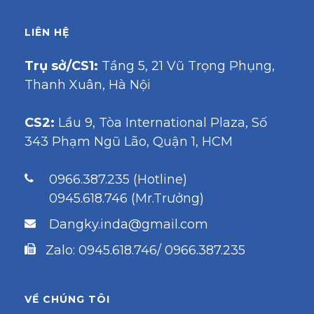
LIÊN HỆ
Trụ sở/CS1:
Tầng 5, 21 Vũ Trọng Phụng,
Thanh Xuân, Hà Nội
CS2:
Lầu 9, Tòa International Plaza, Số
343 Phạm Ngũ Lão, Quận 1, HCM
0966.387.235 (Hotline)
0945.618.746 (Mr.Trưởng)
Dangky.inda@gmail.com
Zalo: 0945.618.746/ 0966.387.235
VỀ CHÚNG TÔI