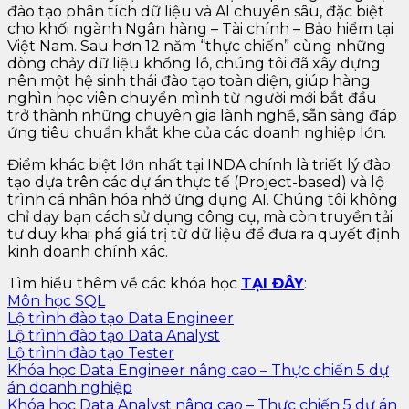
đào tạo phân tích dữ liệu và AI chuyên sâu, đặc biệt
cho khối ngành Ngân hàng – Tài chính – Bảo hiểm tại
Việt Nam. Sau hơn 12 năm “thực chiến” cùng những
dòng chảy dữ liệu khổng lồ, chúng tôi đã xây dựng
nên một hệ sinh thái đào tạo toàn diện, giúp hàng
nghìn học viên chuyển mình từ người mới bắt đầu
trở thành những chuyên gia lành nghề, sẵn sàng đáp
ứng tiêu chuẩn khắt khe của các doanh nghiệp lớn.
Điểm khác biệt lớn nhất tại INDA chính là triết lý đào
tạo dựa trên các dự án thực tế (Project-based) và lộ
trình cá nhân hóa nhờ ứng dụng AI. Chúng tôi không
chỉ dạy bạn cách sử dụng công cụ, mà còn truyền tải
tư duy khai phá giá trị từ dữ liệu để đưa ra quyết định
kinh doanh chính xác.
Tìm hiểu thêm về các khóa học
TẠI ĐÂY
:
Môn học SQL
Lộ trình đào tạo Data Engineer
Lộ trình đào tạo Data Analyst
Lộ trình đào tạo Tester
Khóa học Data Engineer nâng cao – Thực chiến 5 dự
án doanh nghiệp
Khóa học Data Analyst nâng cao – Thực chiến 5 dự án