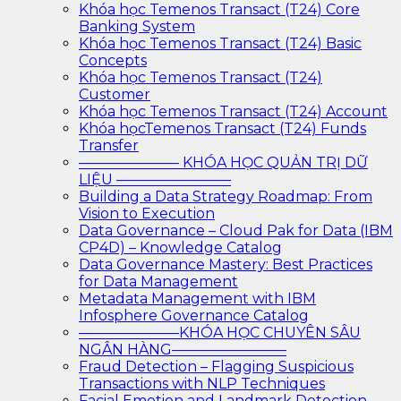
Khóa học Temenos Transact (T24) Core
Banking System
Khóa học Temenos Transact (T24) Basic
Concepts
Khóa học Temenos Transact (T24)
Customer
Khóa học Temenos Transact (T24) Account
Khóa họcTemenos Transact (T24) Funds
Transfer
——————— KHÓA HỌC QUẢN TRỊ DỮ
LIỆU ————————
Building a Data Strategy Roadmap: From
Vision to Execution
Data Governance – Cloud Pak for Data (IBM
CP4D) – Knowledge Catalog
Data Governance Mastery: Best Practices
for Data Management
Metadata Management with IBM
Infosphere Governance Catalog
———————KHÓA HỌC CHUYÊN SÂU
NGÂN HÀNG————————
Fraud Detection – Flagging Suspicious
Transactions with NLP Techniques
Facial Emotion and Landmark Detection