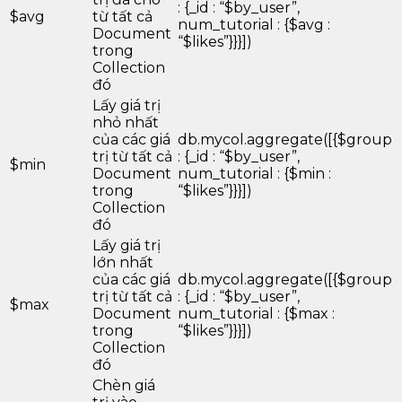
: {_id : “$by_user”,
$avg
từ tất cả
num_tutorial : {$avg :
Document
“$likes”}}}])
trong
Collection
đó
Lấy giá trị
nhỏ nhất
của các giá
db.mycol.aggregate([{$group
trị từ tất cả
: {_id : “$by_user”,
$min
Document
num_tutorial : {$min :
trong
“$likes”}}}])
Collection
đó
Lấy giá trị
lớn nhất
của các giá
db.mycol.aggregate([{$group
trị từ tất cả
: {_id : “$by_user”,
$max
Document
num_tutorial : {$max :
trong
“$likes”}}}])
Collection
đó
Chèn giá