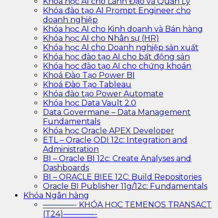
Khóa học AI cho Lãnh Đạo và Quản Lý
Khóa đào tạo AI Prompt Engineer cho
doanh nghiệp
Khóa học AI cho Kinh doanh và Bán hàng
Khóa học AI cho Nhân sự (HR)
Khóa học AI cho Doanh nghiệp sản xuất
Khóa học đào tạo AI cho bất động sản
Khóa học đào tạo AI cho chứng khoán
Khoá Đào Tạo Power BI
Khoá Đào Tạo Tableau
Khóa đào tạo Power Automate
Khóa học Data Vault 2.0
Data Govermane – Data Management
Fundamentals
Khóa học Oracle APEX Developer
ETL – Oracle ODI 12c: Integration and
Administration
BI – Oracle BI 12c: Create Analyses and
Dashboards
BI – ORACLE BIEE 12C: Build Repositories
Oracle BI Publisher 11g/12c: Fundamentals
Khóa Ngân hàng
————- KHÓA HỌC TEMENOS TRANSACT
(T24)————-