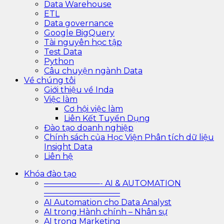
Data Warehouse
ETL
Data governance
Google BigQuery
Tài nguyên học tập
Test Data
Python
Câu chuyện ngành Data
Về chúng tôi
Giới thiệu về Inda
Việc làm
Cơ hội việc làm
Liên Kết Tuyển Dụng
Đào tạo doanh nghiệp
Chính sách của Học Viện Phân tích dữ liệu
Insight Data
Liên hệ
Khóa đào tạo
———————- AI & AUTOMATION
—————————–
AI Automation cho Data Analyst
AI trong Hành chính – Nhân sự
AI trong Marketing