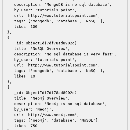
   description: 'MongoDB is no sql database',

   by_user: 'tutorials point',

   url: 'http://www.tutorialspoint.com',

   tags: ['mongodb', 'database', 'NoSQL'],

   likes: 100

},

{

   _id: ObjectId(7df78ad8902d)

   title: 'NoSQL Overview', 

   description: 'No sql database is very fast',

   by_user: 'tutorials point',

   url: 'http://www.tutorialspoint.com',

   tags: ['mongodb', 'database', 'NoSQL'],

   likes: 10

},

{

   _id: ObjectId(7df78ad8902e)

   title: 'Neo4j Overview', 

   description: 'Neo4j is no sql database',

   by_user: 'Neo4j',

   url: 'http://www.neo4j.com',

   tags: ['neo4j', 'database', 'NoSQL'],

   likes: 750
