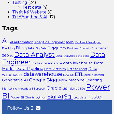
Testing
(24)
Test data
(4)
Thiết kế Website
(6)
Tự động hóa & AI
(17)
Tags
AI
AI Automation
Analytics Engineer
AWS
Backend Developer
BI
Bigquery
bigdata
Customer
Banking
Big Data
Business Analyst
Data Analyst
Data
360
cv
database
Data Analytics
Engineer
data lakehouse
Data
Data governance
Data Pipeline
Model
Data
Data Platform
Data Scientist
datawarehouse
ETL
warehouse
excel
DAX
DE
frontend
Google Bigquery
Generative AI
Machine Learning
Power
Oracle
Marketing
Microsoft
metadata
phân tích dữ liệu
BI
Sql
SkillAI
Tester
Power BI Charts
python
test data
Follow Us