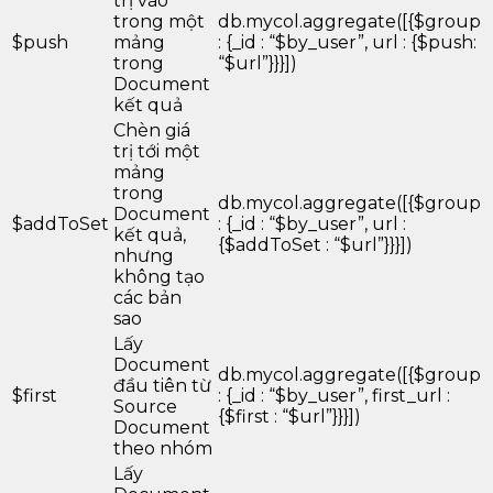
trị vào
trong một
db.mycol.aggregate([{$group
$push
mảng
: {_id : “$by_user”, url : {$push:
trong
“$url”}}}])
Document
kết quả
Chèn giá
trị tới một
mảng
trong
db.mycol.aggregate([{$group
Document
$addToSet
: {_id : “$by_user”, url :
kết quả,
{$addToSet : “$url”}}}])
nhưng
không tạo
các bản
sao
Lấy
Document
db.mycol.aggregate([{$group
đầu tiên từ
$first
: {_id : “$by_user”, first_url :
Source
{$first : “$url”}}}])
Document
theo nhóm
Lấy