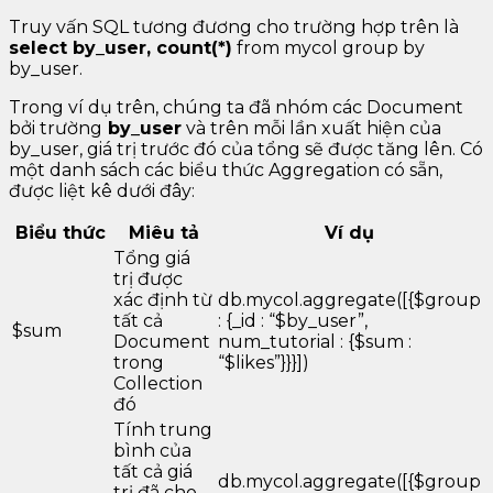
Truy vấn SQL tương đương cho trường hợp trên là
select by_user, count(*)
from mycol group by
by_user.
Trong ví dụ trên, chúng ta đã nhóm các Document
bởi trường
by_user
và trên mỗi lần xuất hiện của
by_user, giá trị trước đó của tổng sẽ được tăng lên. Có
một danh sách các biểu thức Aggregation có sẵn,
được liệt kê dưới đây:
Biểu thức
Miêu tả
Ví dụ
Tổng giá
trị được
xác định từ
db.mycol.aggregate([{$group
tất cả
: {_id : “$by_user”,
$sum
Document
num_tutorial : {$sum :
trong
“$likes”}}}])
Collection
đó
Tính trung
bình của
tất cả giá
db.mycol.aggregate([{$group
trị đã cho