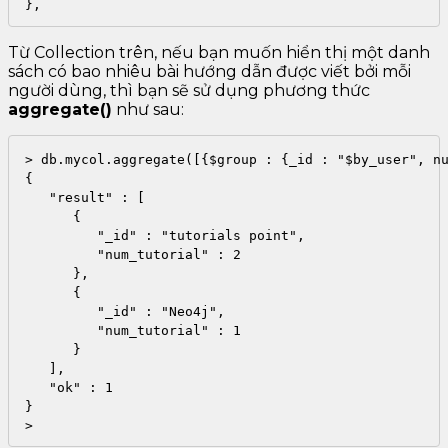
},
Từ Collection trên, nếu bạn muốn hiển thị một danh
sách có bao nhiêu bài hướng dẫn được viết bởi mỗi
người dùng, thì bạn sẽ sử dụng phương thức
aggregate()
như sau:
> db.mycol.aggregate([{$group : {_id : "$by_user", nu
{

   "result" : [

      {

         "_id" : "tutorials point",

         "num_tutorial" : 2

      },

      {

         "_id" : "Neo4j",

         "num_tutorial" : 1

      }

   ],

   "ok" : 1

}

>