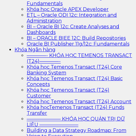
Fundamentals
Khóa học Oracle APEX Developer
ETL – Oracle ODI 12c: Integration and
Administration
BI – Oracle BI 12c: Create Analyses and
Dashboards
BI – ORACLE BIEE 12C: Build Repositories
Oracle BI Publisher 11g/12c: Fundamentals
Khóa Ngân hàng
————- KHÓA HỌC TEMENOS TRANSACT
(T24)————-
Khóa học Temenos Transact (T24) Core
Banking System
Khóa học Temenos Transact (T24) Basic
Concepts
Khóa học Temenos Transact (T24)
Customer
Khóa học Temenos Transact (T24) Account
Khóa họcTemenos Transact (T24) Funds
Transfer
——————— KHÓA HỌC QUẢN TRỊ DỮ
LIỆU ————————
Building a Data Strategy Roadmap: From