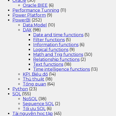
Oracle
(30)
Oracle BIEE
(6)
Performance Tunning
(11)
Power Platform
(9)
PowerBI
(252)
Data Model
(10)
DAX
(98)
Date and time functions
(5)
Filter functions
(5)
Information functions
(6)
Logical functions
(9)
Math and Trig functions
(30)
Relationship functions
(2)
Text functions
(18)
Time intelligence functions
(13)
KPI, Biểu đồ
(14)
Thủ thuật
(18)
Tổng quan
(64)
Python
(23)
SQL
(155)
NoSQL
(38)
Sequence SQL
(2)
Tối ưu SQL
(6)
Tài nguyên học tập
(45)