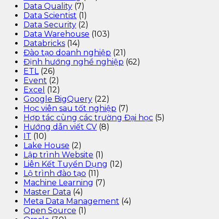
Data Quality
(7)
Data Scientist
(1)
Data Security
(2)
Data Warehouse
(103)
Databricks
(14)
Đào tạo doanh nghiệp
(21)
Định hướng nghề nghiệp
(62)
ETL
(26)
Event
(2)
Excel
(12)
Google BigQuery
(22)
Học viên sau tốt nghiệp
(7)
Hợp tác cùng các trường Đại học
(5)
Hướng dẫn viết CV
(8)
IT
(10)
Lake House
(2)
Lập trình Website
(1)
Liên Kết Tuyển Dụng
(12)
Lộ trình đào tạo
(11)
Machine Learning
(7)
Master Data
(4)
Meta Data Management
(4)
Open Source
(1)