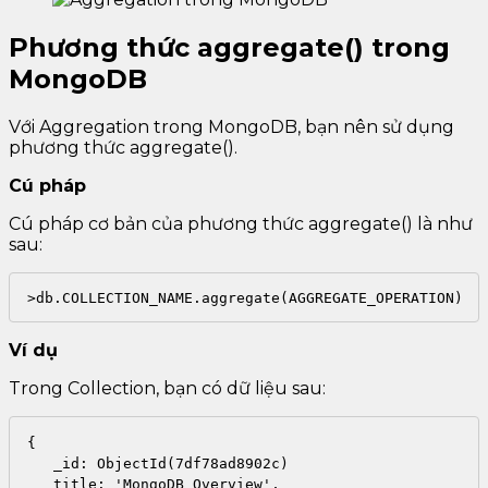
Phương thức aggregate() trong
MongoDB
Với Aggregation trong MongoDB, bạn nên sử dụng
phương thức aggregate().
Cú pháp
Cú pháp cơ bản của phương thức aggregate() là như
sau:
>db.COLLECTION_NAME.aggregate(AGGREGATE_OPERATION)
Ví dụ
Trong Collection, bạn có dữ liệu sau:
{

   _id: ObjectId(7df78ad8902c)

   title: 'MongoDB Overview', 
