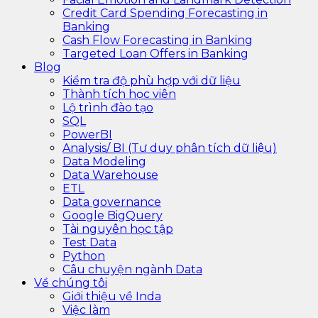
Credit Card Spending Forecasting in
Banking
Cash Flow Forecasting in Banking
Targeted Loan Offers in Banking
Blog
Kiểm tra độ phù hợp với dữ liệu
Thành tích học viên
Lộ trình đào tạo
SQL
PowerBI
Analysis/ BI (Tư duy phân tích dữ liệu)
Data Modeling
Data Warehouse
ETL
Data governance
Google BigQuery
Tài nguyên học tập
Test Data
Python
Câu chuyện ngành Data
Về chúng tôi
Giới thiệu về Inda
Việc làm