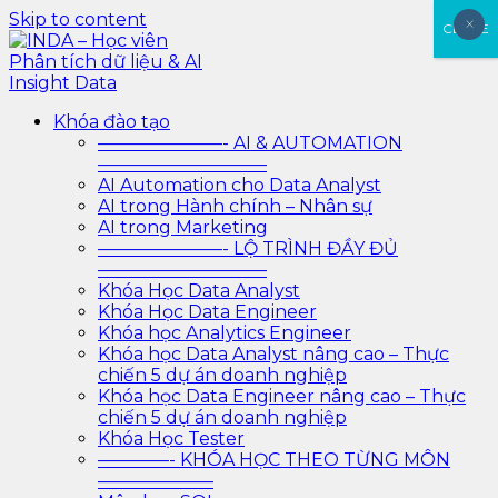
Skip to content
×
×
CLOSE
INDA – Học viên Phân tích dữ liệu & AI Insight Data
INDA – Học viện Đào tạo phân tích dữ liệu & AI chuyên
Khóa đào tạo
sâu cho ngành ngân hàng – bảo hiểm – chứng khoán
———————- AI & AUTOMATION
và doanh nghiệp với các project thực tế, cá nhân hóa
—————————–
lộ trình với AI
AI Automation cho Data Analyst
AI trong Hành chính – Nhân sự
AI trong Marketing
———————- LỘ TRÌNH ĐẦY ĐỦ
—————————–
Khóa Học Data Analyst
Khóa Học Data Engineer
Khóa học Analytics Engineer
Khóa học Data Analyst nâng cao – Thực
chiến 5 dự án doanh nghiệp
Khóa học Data Engineer nâng cao – Thực
chiến 5 dự án doanh nghiệp
Khóa Học Tester
————- KHÓA HỌC THEO TỪNG MÔN
——————–