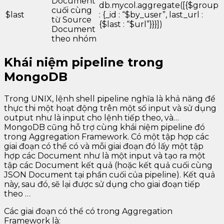
Document
db.mycol.aggregate([{$group
cuối cùng
$last
: {_id : “$by_user”, last_url :
từ Source
{$last : “$url”}}}])
Document
theo nhóm
Khái niệm pipeline trong
MongoDB
Trong UNIX, lệnh shell pipeline nghĩa là khả năng để
thực thi một hoạt động trên một số input và sử dụng
output như là input cho lệnh tiếp theo, và…
MongoDB cũng hỗ trợ cùng khái niệm pipeline đó
trong Aggregation Framework. Có một tập hợp các
giai đoạn có thể có và mỗi giai đoạn đó lấy một tập
hợp các Document như là một input và tạo ra một
tập các Document kết quả (hoặc kết quả cuối cùng
JSON Document tại phần cuối của pipeline). Kết quả
này, sau đó, sẽ lại được sử dụng cho giai đoạn tiếp
theo …
Các giai đoạn có thể có trong Aggregation
Framework là: