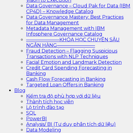
Vision to Execution
Data Governance – Cloud Pak for Data (IBM
CP4D) – Knowledge Catalog
Data Governance Mastery: Best Practices
for Data Management
Metadata Management with IBM
Infosphere Governance Catalog
———————KHÓA HỌC CHUYÊN SÂU
NGÂN HÀNG————————
Fraud Detection – Flagging Suspicious
Transactions with NLP Techniques
Facial Emotion and Landmark Detection
Credit Card Spending Forecasting in
Banking
Cash Flow Forecasting in Banking
Targeted Loan Offers in Banking
Blog
Kiểm tra độ phù hợp với dữ liệu
Thành tích học viên
Lộ trình đào tạo
SQL
PowerBI
Analysis/ BI (Tư duy phân tích dữ liệu)
Data Modeling