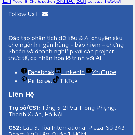
Sql
SkillAI
Tester
Power BI Charts
python
test data
Follow Us
Đào tạo phân tích dữ liệu & AI chuyên sâu
cho ngành ngân hàng – bảo hiểm – chứng
khoán và doanh nghiệp với các project
thực tế, cá nhân hóa lộ trình với AI
Facebook
LinkedIn
YouTube
Pinterest
TikTok
Liên Hệ
Trụ sở/CS1:
Tầng 5, 21 Vũ Trọng Phụng,
Thanh Xuân, Hà Nội
CS2:
Lầu 9, Tòa International Plaza, Số 343
Phạm Ngũ Lão, Quận 1, HCM