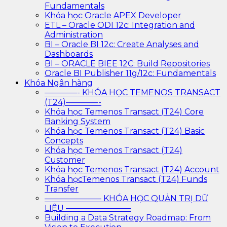
Fundamentals
Khóa học Oracle APEX Developer
ETL – Oracle ODI 12c: Integration and
Administration
BI – Oracle BI 12c: Create Analyses and
Dashboards
BI – ORACLE BIEE 12C: Build Repositories
Oracle BI Publisher 11g/12c: Fundamentals
Khóa Ngân hàng
————- KHÓA HỌC TEMENOS TRANSACT
(T24)————-
Khóa học Temenos Transact (T24) Core
Banking System
Khóa học Temenos Transact (T24) Basic
Concepts
Khóa học Temenos Transact (T24)
Customer
Khóa học Temenos Transact (T24) Account
Khóa họcTemenos Transact (T24) Funds
Transfer
——————— KHÓA HỌC QUẢN TRỊ DỮ
LIỆU ————————
Building a Data Strategy Roadmap: From