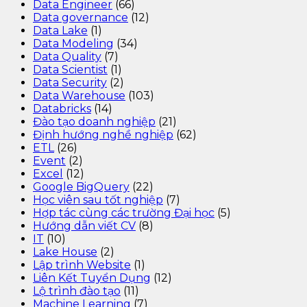
Data Engineer
(66)
Data governance
(12)
Data Lake
(1)
Data Modeling
(34)
Data Quality
(7)
Data Scientist
(1)
Data Security
(2)
Data Warehouse
(103)
Databricks
(14)
Đào tạo doanh nghiệp
(21)
Định hướng nghề nghiệp
(62)
ETL
(26)
Event
(2)
Excel
(12)
Google BigQuery
(22)
Học viên sau tốt nghiệp
(7)
Hợp tác cùng các trường Đại học
(5)
Hướng dẫn viết CV
(8)
IT
(10)
Lake House
(2)
Lập trình Website
(1)
Liên Kết Tuyển Dụng
(12)
Lộ trình đào tạo
(11)
Machine Learning
(7)