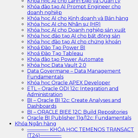
Khóa học AI cho Lãnh Đạo và Quản Lý
Khóa đào tạo AI Prompt Engineer cho
doanh nghiệp
Khóa học AI cho Kinh doanh và Bán hàng
Khóa học AI cho Nhân sự (HR)
Khóa học AI cho Doanh nghiệp sản xuất
Khóa học đào tạo AI cho bất động sản
Khóa học đào tạo AI cho chứng khoán
Khoá Đào Tạo Power BI
Khoá Đào Tạo Tableau
Khóa đào tạo Power Automate
Khóa học Data Vault 2.0
Data Govermane – Data Management
Fundamentals
Khóa học Oracle APEX Developer
ETL – Oracle ODI 12c: Integration and
Administration
BI – Oracle BI 12c: Create Analyses and
Dashboards
BI – ORACLE BIEE 12C: Build Repositories
Oracle BI Publisher 11g/12c: Fundamentals
Khóa Ngân hàng
————- KHÓA HỌC TEMENOS TRANSACT
(T24)————-