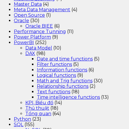
Master Data
(4)
Meta Data Management
(4)
Open Source
(1)
Oracle
(30)
Oracle BIEE
(6)
Performance Tunning
(11)
Power Platform
(9)
PowerBI
(252)
Data Model
(10)
DAX
(98)
Date and time functions
(5)
Filter functions
(5)
Information functions
(6)
Logical functions
(9)
Math and Trig functions
(30)
Relationship functions
(2)
Text functions
(18)
Time intelligence functions
(13)
KPI, Biểu đồ
(14)
Thủ thuật
(18)
Tổng quan
(64)
Python
(23)
SQL
(155)