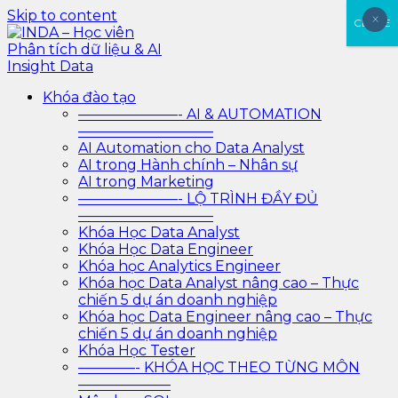
Skip to content
×
×
CLOSE
INDA – Học viên Phân tích dữ liệu & AI Insight Data
INDA – Học viện Đào tạo phân tích dữ liệu & AI chuyên
Khóa đào tạo
sâu cho ngành ngân hàng – bảo hiểm – chứng khoán
———————- AI & AUTOMATION
và doanh nghiệp với các project thực tế, cá nhân hóa
—————————–
lộ trình với AI
AI Automation cho Data Analyst
AI trong Hành chính – Nhân sự
AI trong Marketing
———————- LỘ TRÌNH ĐẦY ĐỦ
—————————–
Khóa Học Data Analyst
Khóa Học Data Engineer
Khóa học Analytics Engineer
Khóa học Data Analyst nâng cao – Thực
chiến 5 dự án doanh nghiệp
Khóa học Data Engineer nâng cao – Thực
chiến 5 dự án doanh nghiệp
Khóa Học Tester
————- KHÓA HỌC THEO TỪNG MÔN
——————–