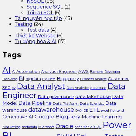
NoSQL
(38)
Sequence SQL
(2)
Tối ưu SQL
(6)
Tài nguyên học tập
(45)
Testing
(24)
Test data
(4)
Thiết kế Website
(6)
Tự động hóa & AI
(17)
Tags
AI
AI Automation
Analytics Engineer
AWS
Backend Developer
BI
Bigquery
bigdata
Customer
Banking
Big Data
Business Analyst
Data Analyst
Data
360
cv
database
Data Analytics
Engineer
data lakehouse
Data
Data governance
Data Pipeline
Model
Data
Data Platform
Data Scientist
datawarehouse
ETL
warehouse
excel
DAX
DE
frontend
Google Bigquery
Generative AI
Machine Learning
Power
Oracle
Marketing
Microsoft
metadata
phân tích dữ liệu
BI