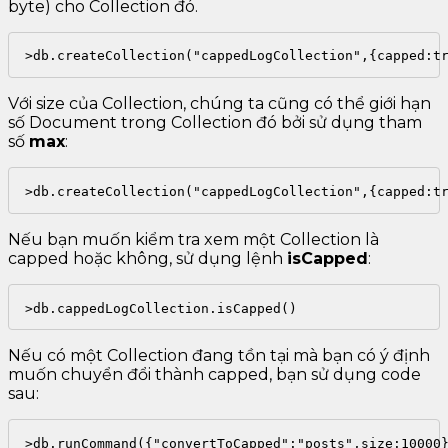
byte) cho Collection đó.
>db.createCollection("cappedLogCollection",{capped:t
Với size của Collection, chúng ta cũng có thể giới hạn
số Document trong Collection đó bởi sử dụng tham
số
max
:
>db.createCollection("cappedLogCollection",{capped:t
Nếu bạn muốn kiểm tra xem một Collection là
capped hoặc không, sử dụng lệnh
isCapped
:
>db.cappedLogCollection.isCapped()
Nếu có một Collection đang tồn tại mà bạn có ý định
muốn chuyển đổi thành capped, bạn sử dụng code
sau:
>db.runCommand({"convertToCapped":"posts",size:10000