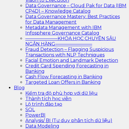
Vision to Execution
Data Governance – Cloud Pak for Data (IBM
CP4D) – Knowledge Catalog
Data Governance Mastery: Best Practices
for Data Management
Metadata Management with IBM
Infosphere Governance Catalog
———————KHÓA HỌC CHUYÊN SÂU
NGÂN HÀNG————————
Fraud Detection – Flagging Suspicious
Transactions with NLP Techniques
Facial Emotion and Landmark Detection
Credit Card Spending Forecasting in
Banking
Cash Flow Forecasting in Banking
Targeted Loan Offers in Banking
Blog
Kiểm tra độ phù hợp với dữ liệu
Thành tích học viên
Lộ trình đào tạo
SQL
PowerBI
Analysis/ BI (Tư duy phân tích dữ liệu)
Data Modeling