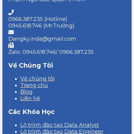
0966.387.235 (Hotline)
0945.618.746 (Mr.Trưởng)
Dangky.inda@gmail.com
Zalo: 0945.618.746/ 0966.387.235
Về Chúng Tôi
Về chúng tôi
Trang chủ
Blog
Liên hệ
Các Khóa Học
Lộ trình đào tạo Data Analyst
Lộ trình đào tạo Data Engineer