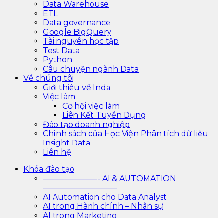
Data Warehouse
ETL
Data governance
Google BigQuery
Tài nguyên học tập
Test Data
Python
Câu chuyện ngành Data
Về chúng tôi
Giới thiệu về Inda
Việc làm
Cơ hội việc làm
Liên Kết Tuyển Dụng
Đào tạo doanh nghiệp
Chính sách của Học Viện Phân tích dữ liệu
Insight Data
Liên hệ
Khóa đào tạo
———————- AI & AUTOMATION
—————————–
AI Automation cho Data Analyst
AI trong Hành chính – Nhân sự
AI trong Marketing