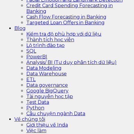
Credit Card Spending Forecasting in
Banking
Cash Flow Forecasting in Banking
Targeted Loan Offers in Banking
Blog
Kiểm tra độ phù hợp với dữ liệu
Thành tích học viên
Lộ trình đào tạo
SQL
PowerBI
Analysis/ BI (Tư duy phân tích dữ liệu)
Data Modeling
Data Warehouse
ETL
Data governance
Google BigQuery
Tài nguyên học tập
Test Data
Python
Câu chuyện ngành Data
Về chúng tôi
Giới thiệu về Inda
Việc làm