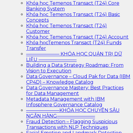
Khóa học Temenos Transact (T24) Core
Banking System
Khóa học Temenos Transact (T24) Basic
Concepts
Khóa học Temenos Transact (T24)
Customer
Khóa học Temenos Transact (T24) Account
Khóa họcTemenos Transact (T24) Funds
Transfer
——————— KHÓA HỌC QUẢN TRỊ DỮ
LIỆU ————————
Building a Data Strategy Roadmap: From
Vision to Execution
Data Governance – Cloud Pak for Data (IBM
CP4D) – Knowledge Catalog
Data Governance Mastery: Best Practices
for Data Management
Metadata Management with IBM
Infosphere Governance Catalog
———————KHÓA HỌC CHUYÊN SÂU
NGÂN HÀNG————————
Fraud Detection – Flagging Suspicious
Transactions with NLP Techniques
Facial Emotion and Landmark Detection