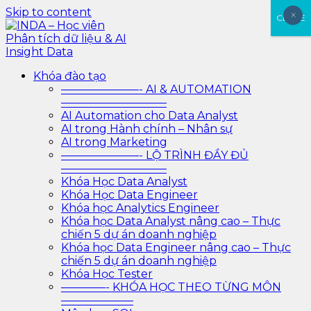
Skip to content
×
×
CLOSE
INDA – Học viên Phân tích dữ liệu & AI Insight Data
INDA – Học viện Đào tạo phân tích dữ liệu & AI chuyên
Khóa đào tạo
sâu cho ngành ngân hàng – bảo hiểm – chứng khoán
———————- AI & AUTOMATION
và doanh nghiệp với các project thực tế, cá nhân hóa
—————————–
lộ trình với AI
AI Automation cho Data Analyst
AI trong Hành chính – Nhân sự
AI trong Marketing
———————- LỘ TRÌNH ĐẦY ĐỦ
—————————–
Khóa Học Data Analyst
Khóa Học Data Engineer
Khóa học Analytics Engineer
Khóa học Data Analyst nâng cao – Thực
chiến 5 dự án doanh nghiệp
Khóa học Data Engineer nâng cao – Thực
chiến 5 dự án doanh nghiệp
Khóa Học Tester
————- KHÓA HỌC THEO TỪNG MÔN
——————–