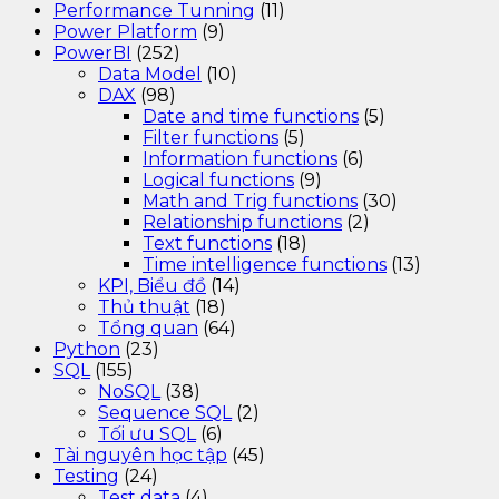
Performance Tunning
(11)
Power Platform
(9)
PowerBI
(252)
Data Model
(10)
DAX
(98)
Date and time functions
(5)
Filter functions
(5)
Information functions
(6)
Logical functions
(9)
Math and Trig functions
(30)
Relationship functions
(2)
Text functions
(18)
Time intelligence functions
(13)
KPI, Biểu đồ
(14)
Thủ thuật
(18)
Tổng quan
(64)
Python
(23)
SQL
(155)
NoSQL
(38)
Sequence SQL
(2)
Tối ưu SQL
(6)
Tài nguyên học tập
(45)
Testing
(24)
Test data
(4)