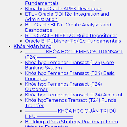
Fundamentals
Khóa học Oracle APEX Developer
ETL – Oracle ODI 12c: Integration and
Administration
BI – Oracle BI 12c: Create Analyses and
Dashboards
BI – ORACLE BIEE 12C: Build Repositories
Oracle BI Publisher 11g/12c: Fundamentals
Khóa Ngân hàng
————- KHÓA HỌC TEMENOS TRANSACT
(T24)————-
Khóa học Temenos Transact (T24) Core
Banking System
Khóa học Temenos Transact (T24) Basic
Concepts
Khóa học Temenos Transact (T24)
Customer
Khóa học Temenos Transact (T24) Account
Khóa họcTemenos Transact (T24) Funds
Transfer
——————— KHÓA HỌC QUẢN TRỊ DỮ
LIỆU ————————
Building a Data Strategy Roadmap: From