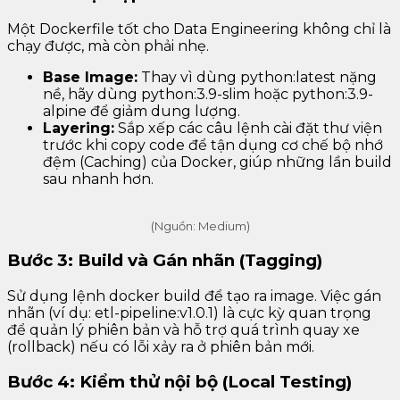
Một Dockerfile tốt cho Data Engineering không chỉ là
chạy được, mà còn phải nhẹ.
Base Image:
Thay vì dùng python:latest nặng
nề, hãy dùng python:3.9-slim hoặc python:3.9-
alpine để giảm dung lượng.
Layering:
Sắp xếp các câu lệnh cài đặt thư viện
trước khi copy code để tận dụng cơ chế bộ nhớ
đệm (Caching) của Docker, giúp những lần build
sau nhanh hơn.
(Nguồn: Medium)
Bước 3: Build và Gán nhãn (Tagging)
Sử dụng lệnh docker build để tạo ra image. Việc gán
nhãn (ví dụ: etl-pipeline:v1.0.1) là cực kỳ quan trọng
để quản lý phiên bản và hỗ trợ quá trình quay xe
(rollback) nếu có lỗi xảy ra ở phiên bản mới.
Bước 4: Kiểm thử nội bộ (Local Testing)