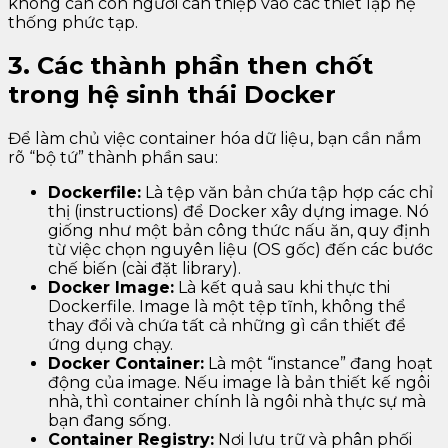
không cần con người can thiệp vào các thiết lập hệ
thống phức tạp.
3. Các thành phần then chốt
trong hệ sinh thái Docker
Để làm chủ việc container hóa dữ liệu, bạn cần nắm
rõ “bộ tứ” thành phần sau:
Dockerfile:
Là tệp văn bản chứa tập hợp các chỉ
thị (instructions) để Docker xây dựng image. Nó
giống như một bản công thức nấu ăn, quy định
từ việc chọn nguyên liệu (OS gốc) đến các bước
chế biến (cài đặt library).
Docker Image:
Là kết quả sau khi thực thi
Dockerfile. Image là một tệp tĩnh, không thể
thay đổi và chứa tất cả những gì cần thiết để
ứng dụng chạy.
Docker Container:
Là một “instance” đang hoạt
động của image. Nếu image là bản thiết kế ngôi
nhà, thì container chính là ngôi nhà thực sự mà
bạn đang sống.
Container Registry:
Nơi lưu trữ và phân phối