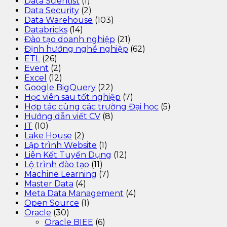
Data Scientist
(1)
Data Security
(2)
Data Warehouse
(103)
Databricks
(14)
Đào tạo doanh nghiệp
(21)
Định hướng nghề nghiệp
(62)
ETL
(26)
Event
(2)
Excel
(12)
Google BigQuery
(22)
Học viên sau tốt nghiệp
(7)
Hợp tác cùng các trường Đại học
(5)
Hướng dẫn viết CV
(8)
IT
(10)
Lake House
(2)
Lập trình Website
(1)
Liên Kết Tuyển Dụng
(12)
Lộ trình đào tạo
(11)
Machine Learning
(7)
Master Data
(4)
Meta Data Management
(4)
Open Source
(1)
Oracle
(30)
Oracle BIEE
(6)