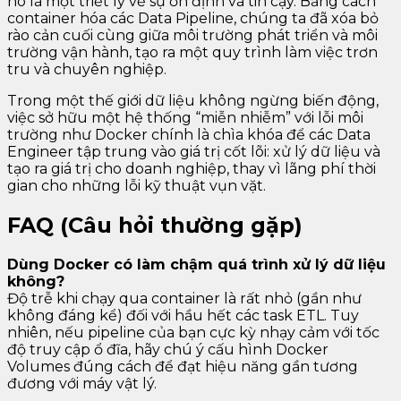
nó là một triết lý về sự ổn định và tin cậy. Bằng cách
container hóa các Data Pipeline, chúng ta đã xóa bỏ
rào cản cuối cùng giữa môi trường phát triển và môi
trường vận hành, tạo ra một quy trình làm việc trơn
tru và chuyên nghiệp.
Trong một thế giới dữ liệu không ngừng biến động,
việc sở hữu một hệ thống “miễn nhiễm” với lỗi môi
trường như Docker chính là chìa khóa để các Data
Engineer tập trung vào giá trị cốt lõi: xử lý dữ liệu và
tạo ra giá trị cho doanh nghiệp, thay vì lãng phí thời
gian cho những lỗi kỹ thuật vụn vặt.
FAQ (Câu hỏi thường gặp)
Dùng Docker có làm chậm quá trình xử lý dữ liệu
không?
Độ trễ khi chạy qua container là rất nhỏ (gần như
không đáng kể) đối với hầu hết các task ETL. Tuy
nhiên, nếu pipeline của bạn cực kỳ nhạy cảm với tốc
độ truy cập ổ đĩa, hãy chú ý cấu hình Docker
Volumes đúng cách để đạt hiệu năng gần tương
đương với máy vật lý.