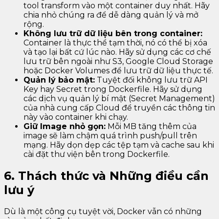
tool transform vào một container duy nhất. Hãy
chia nhỏ chúng ra để dễ dàng quản lý và mở
rộng.
Không lưu trữ dữ liệu bên trong container:
Container là thực thể tạm thời, nó có thể bị xóa
và tạo lại bất cứ lúc nào. Hãy sử dụng các cơ chế
lưu trữ bên ngoài như S3, Google Cloud Storage
hoặc Docker Volumes để lưu trữ dữ liệu thực tế.
Quản lý bảo mật:
Tuyệt đối không lưu trữ API
Key hay Secret trong Dockerfile. Hãy sử dụng
các dịch vụ quản lý bí mật (Secret Management)
của nhà cung cấp Cloud để truyền các thông tin
này vào container khi chạy.
Giữ Image nhỏ gọn:
Mỗi MB tăng thêm của
image sẽ làm chậm quá trình push/pull trên
mạng. Hãy dọn dẹp các tệp tạm và cache sau khi
cài đặt thư viện bên trong Dockerfile.
6. Thách thức và Những điều cần
lưu ý
Dù là một công cụ tuyệt vời, Docker vẫn có những