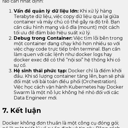
rào cản nhất định:
Vấn đề quản lý dữ liệu lớn:
Khi xử lý hàng
Terabyte dữ liệu, việc copy dữ liệu qua lại giữa
container và máy chủ có thể gây ra độ trễ. Bạn
cần cấu hình mạng và ổ đĩa (mount) một cách
tối ưu để đảm bảo hiệu suất xử lý.
Debug trong Container:
Việc tìm lỗi bên trong
một container đang chạy khó hơn nhiều so với
việc chạy code trực tiếp trên terminal. Bạn cần
làm quen với các lệnh như docker logs hay
docker exec để có thể “nội soi” hệ thống khi có
sự cố.
Hệ sinh thái phức tạp:
Docker chỉ là điểm khởi
đầu. Khi số lượng container tăng lên, bạn sẽ phải
đối mặt với bài toán điều phối (Orchestration).
Việc học cách vận hành Kubernetes hay Docker
Swarm là một nỗ lực không hề nhỏ đối với các
Data Engineer mới.
7. Kết luận
Docker không đơn thuần là một công cụ đóng gói;