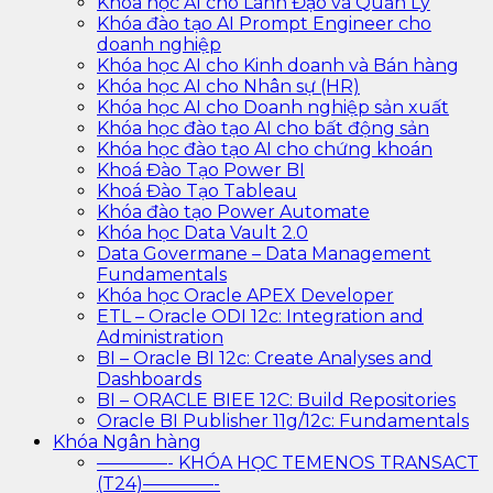
Khóa học AI cho Lãnh Đạo và Quản Lý
Khóa đào tạo AI Prompt Engineer cho
doanh nghiệp
Khóa học AI cho Kinh doanh và Bán hàng
Khóa học AI cho Nhân sự (HR)
Khóa học AI cho Doanh nghiệp sản xuất
Khóa học đào tạo AI cho bất động sản
Khóa học đào tạo AI cho chứng khoán
Khoá Đào Tạo Power BI
Khoá Đào Tạo Tableau
Khóa đào tạo Power Automate
Khóa học Data Vault 2.0
Data Govermane – Data Management
Fundamentals
Khóa học Oracle APEX Developer
ETL – Oracle ODI 12c: Integration and
Administration
BI – Oracle BI 12c: Create Analyses and
Dashboards
BI – ORACLE BIEE 12C: Build Repositories
Oracle BI Publisher 11g/12c: Fundamentals
Khóa Ngân hàng
————- KHÓA HỌC TEMENOS TRANSACT
(T24)————-