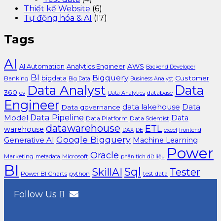
Thiết kế Website
(6)
Tự động hóa & AI
(17)
Tags
AI
AI Automation
Analytics Engineer
AWS
Backend Developer
BI
Bigquery
bigdata
Customer
Banking
Big Data
Business Analyst
Data Analyst
Data
360
cv
database
Data Analytics
Engineer
data lakehouse
Data
Data governance
Data Pipeline
Model
Data
Data Platform
Data Scientist
datawarehouse
ETL
warehouse
excel
DAX
DE
frontend
Google Bigquery
Generative AI
Machine Learning
Power
Oracle
Marketing
Microsoft
metadata
phân tích dữ liệu
BI
Sql
SkillAI
Tester
Power BI Charts
python
test data
Follow Us