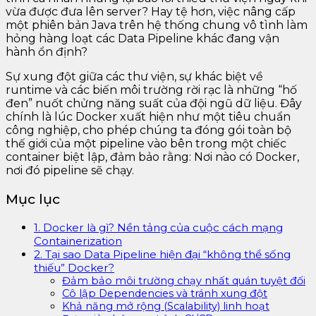
vừa được đưa lên server? Hay tệ hơn, việc nâng cấp
một phiên bản Java trên hệ thống chung vô tình làm
hỏng hàng loạt các Data Pipeline khác đang vận
hành ổn định?
Sự xung đột giữa các thư viện, sự khác biệt về
runtime và các biến môi trường rời rạc là những “hố
đen” nuốt chửng năng suất của đội ngũ dữ liệu. Đây
chính là lúc Docker xuất hiện như một tiêu chuẩn
công nghiệp, cho phép chúng ta đóng gói toàn bộ
thế giới của một pipeline vào bên trong một chiếc
container biệt lập, đảm bảo rằng: Nơi nào có Docker,
nơi đó pipeline sẽ chạy.
Mục lục
1. Docker là gì? Nền tảng của cuộc cách mạng
Containerization
2. Tại sao Data Pipeline hiện đại “không thể sống
thiếu” Docker?
Đảm bảo môi trường chạy nhất quán tuyệt đối
Cô lập Dependencies và tránh xung đột
Khả năng mở rộng (Scalability) linh hoạt