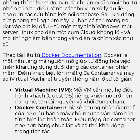
phòng thí nghiệm đó, bạn đã chuẩn bị sẵn mọi thứ: từ
phiên bản hệ điều hành, các thư viện xử lý dữ liệu,
cho đến các cấu hình kết nối database. Sau khi đóng
cửa phòng thí nghiệm này lại, bạn có thể mang nó
đặt vào bất kỳ đâu – từ một máy tính Windows, một
server Linux cho đến một cụm Cloud khổng lồ – và
mọi thí nghiệm bên trong vẫn diễn ra chính xác như
cũ.
Theo tài liệu từ
Docker Documentation
, Docker là
một nền tảng mã nguồn mở giúp tự động hóa việc
triển khai ứng dụng dưới dạng các container phần
mềm. Điểm khác biệt lớn nhất giữa Container và máy
ảo (Virtual Machine) truyền thống nằm ở sự tối giản:
Virtual Machine (VM):
Mỗi VM cần một hệ điều
hành khách (Guest OS) riêng, khiến nó trở nên
nặng nề, tốn tài nguyên và khởi động chậm.
Docker Container:
Chia sẻ chung nhân (kernel)
của hệ điều hành máy chủ nhưng vẫn đảm bảo
tính biệt lập hoàn toàn. Điều này giúp container
nhẹ hơn hàng chục lần và có thể khởi động
trong tích tắc.