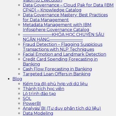
Vision to Execution
Data Governance – Cloud Pak for Data (IBM
CP4D) – Knowledge Catalog
Data Governance Mastery: Best Practices
for Data Management
Metadata Management with IBM
Infosphere Governance Catalog
———————KHÓA HỌC CHUYÊN SÂU
NGÂN HÀNG————————
Fraud Detection – Flagging Suspicious
Transactions with NLP Techniques
Facial Emotion and Landmark Detection
Credit Card Spending Forecasting in
Banking
Cash Flow Forecasting in Banking
Targeted Loan Offers in Banking
Blog
Kiểm tra độ phù hợp với dữ liệu
Thành tích học viên
Lộ trình đào tạo
SQL
PowerBI
Analysis/ BI (Tư duy phân tích dữ liệu)
Data Modeling