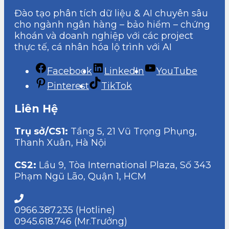
Đào tạo phân tích dữ liệu & AI chuyên sâu
cho ngành ngân hàng – bảo hiểm – chứng
khoán và doanh nghiệp với các project
thực tế, cá nhân hóa lộ trình với AI
Facebook
LinkedIn
YouTube
Pinterest
TikTok
Liên Hệ
Trụ sở/CS1:
Tầng 5, 21 Vũ Trọng Phụng,
Thanh Xuân, Hà Nội
CS2:
Lầu 9, Tòa International Plaza, Số 343
Phạm Ngũ Lão, Quận 1, HCM
0966.387.235 (Hotline)
0945.618.746 (Mr.Trưởng)