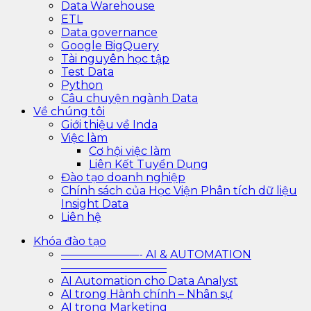
Data Warehouse
ETL
Data governance
Google BigQuery
Tài nguyên học tập
Test Data
Python
Câu chuyện ngành Data
Về chúng tôi
Giới thiệu về Inda
Việc làm
Cơ hội việc làm
Liên Kết Tuyển Dụng
Đào tạo doanh nghiệp
Chính sách của Học Viện Phân tích dữ liệu
Insight Data
Liên hệ
Khóa đào tạo
———————- AI & AUTOMATION
—————————–
AI Automation cho Data Analyst
AI trong Hành chính – Nhân sự
AI trong Marketing