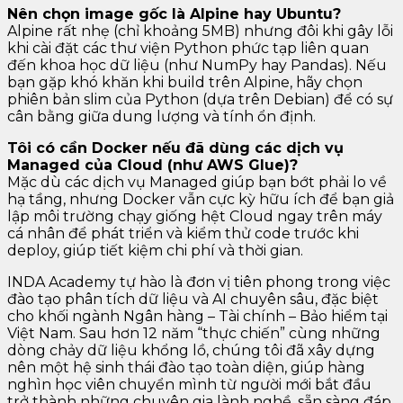
Nên chọn image gốc là Alpine hay Ubuntu?
Alpine rất nhẹ (chỉ khoảng 5MB) nhưng đôi khi gây lỗi
khi cài đặt các thư viện Python phức tạp liên quan
đến khoa học dữ liệu (như NumPy hay Pandas). Nếu
bạn gặp khó khăn khi build trên Alpine, hãy chọn
phiên bản slim của Python (dựa trên Debian) để có sự
cân bằng giữa dung lượng và tính ổn định.
Tôi có cần Docker nếu đã dùng các dịch vụ
Managed của Cloud (như AWS Glue)?
Mặc dù các dịch vụ Managed giúp bạn bớt phải lo về
hạ tầng, nhưng Docker vẫn cực kỳ hữu ích để bạn giả
lập môi trường chạy giống hệt Cloud ngay trên máy
cá nhân để phát triển và kiểm thử code trước khi
deploy, giúp tiết kiệm chi phí và thời gian.
INDA Academy tự hào là đơn vị tiên phong trong việc
đào tạo phân tích dữ liệu và AI chuyên sâu, đặc biệt
cho khối ngành Ngân hàng – Tài chính – Bảo hiểm tại
Việt Nam. Sau hơn 12 năm “thực chiến” cùng những
dòng chảy dữ liệu khổng lồ, chúng tôi đã xây dựng
nên một hệ sinh thái đào tạo toàn diện, giúp hàng
nghìn học viên chuyển mình từ người mới bắt đầu
trở thành những chuyên gia lành nghề, sẵn sàng đáp