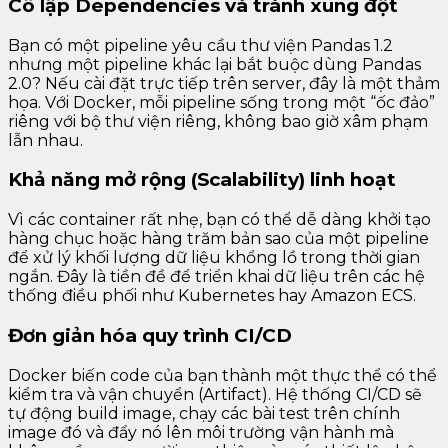
Cô lập Dependencies và tránh xung đột
Bạn có một pipeline yêu cầu thư viện Pandas 1.2
nhưng một pipeline khác lại bắt buộc dùng Pandas
2.0? Nếu cài đặt trực tiếp trên server, đây là một thảm
họa. Với Docker, mỗi pipeline sống trong một “ốc đảo”
riêng với bộ thư viện riêng, không bao giờ xâm phạm
lẫn nhau.
Khả năng mở rộng (Scalability) linh hoạt
Vì các container rất nhẹ, bạn có thể dễ dàng khởi tạo
hàng chục hoặc hàng trăm bản sao của một pipeline
để xử lý khối lượng dữ liệu khổng lồ trong thời gian
ngắn. Đây là tiền đề để triển khai dữ liệu trên các hệ
thống điều phối như Kubernetes hay Amazon ECS.
Đơn giản hóa quy trình CI/CD
Docker biến code của bạn thành một thực thể có thể
kiểm tra và vận chuyển (Artifact). Hệ thống CI/CD sẽ
tự động build image, chạy các bài test trên chính
image đó và đẩy nó lên môi trường vận hành mà