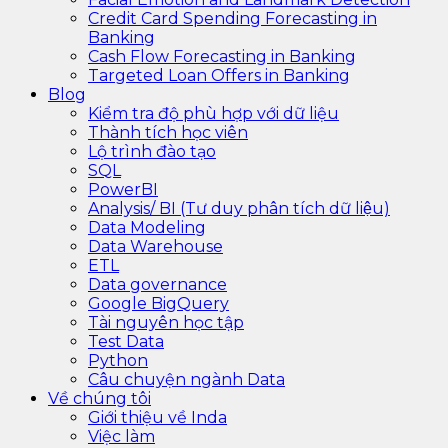
Credit Card Spending Forecasting in
Banking
Cash Flow Forecasting in Banking
Targeted Loan Offers in Banking
Blog
Kiểm tra độ phù hợp với dữ liệu
Thành tích học viên
Lộ trình đào tạo
SQL
PowerBI
Analysis/ BI (Tư duy phân tích dữ liệu)
Data Modeling
Data Warehouse
ETL
Data governance
Google BigQuery
Tài nguyên học tập
Test Data
Python
Câu chuyện ngành Data
Về chúng tôi
Giới thiệu về Inda
Việc làm