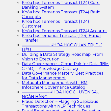
Khóa học Temenos Transact (T24) Core
Banking System
Khóa học Temenos Transact (T24) Basic
Concepts
Khóa học Temenos Transact (T24)
Customer
Khóa học Temenos Transact (T24) Account
Khóa họcTemenos Transact (T24) Funds
Transfer
——————— KHÓA HỌC QUẢN TRỊ DỮ
LIỆU ————————
Building a Data Strategy Roadmap: From
Vision to Execution
Data Governance – Cloud Pak for Data (IBM
CP4D) – Knowledge Catalog
Data Governance Mastery: Best Practices
for Data Management
Metadata Management with IBM
Infosphere Governance Catalog
———————KHÓA HỌC CHUYÊN SÂU
NGÂN HÀNG————————
Fraud Detection – Flagging Suspicious
Transactions with NLP Techniques
Facial Emotion and Landmark Detection