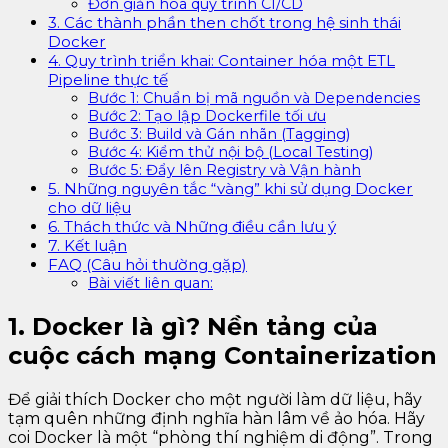
Đơn giản hóa quy trình CI/CD
3. Các thành phần then chốt trong hệ sinh thái
Docker
4. Quy trình triển khai: Container hóa một ETL
Pipeline thực tế
Bước 1: Chuẩn bị mã nguồn và Dependencies
Bước 2: Tạo lập Dockerfile tối ưu
Bước 3: Build và Gán nhãn (Tagging)
Bước 4: Kiểm thử nội bộ (Local Testing)
Bước 5: Đẩy lên Registry và Vận hành
5. Những nguyên tắc “vàng” khi sử dụng Docker
cho dữ liệu
6. Thách thức và Những điều cần lưu ý
7. Kết luận
FAQ (Câu hỏi thường gặp)
Bài viết liên quan:
1. Docker là gì? Nền tảng của
cuộc cách mạng Containerization
Để giải thích Docker cho một người làm dữ liệu, hãy
tạm quên những định nghĩa hàn lâm về ảo hóa. Hãy
coi Docker là một “phòng thí nghiệm di động”. Trong