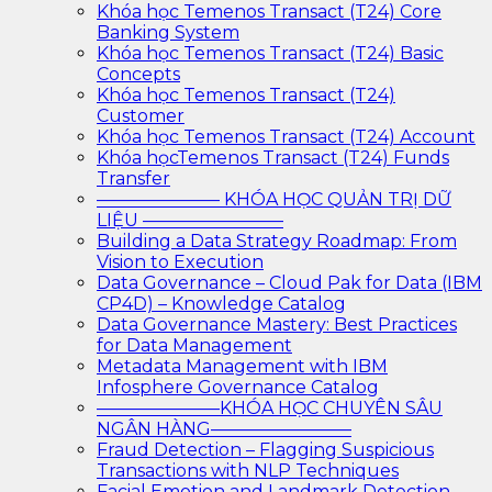
Khóa học Temenos Transact (T24) Core
Banking System
Khóa học Temenos Transact (T24) Basic
Concepts
Khóa học Temenos Transact (T24)
Customer
Khóa học Temenos Transact (T24) Account
Khóa họcTemenos Transact (T24) Funds
Transfer
——————— KHÓA HỌC QUẢN TRỊ DỮ
LIỆU ————————
Building a Data Strategy Roadmap: From
Vision to Execution
Data Governance – Cloud Pak for Data (IBM
CP4D) – Knowledge Catalog
Data Governance Mastery: Best Practices
for Data Management
Metadata Management with IBM
Infosphere Governance Catalog
———————KHÓA HỌC CHUYÊN SÂU
NGÂN HÀNG————————
Fraud Detection – Flagging Suspicious
Transactions with NLP Techniques
Facial Emotion and Landmark Detection