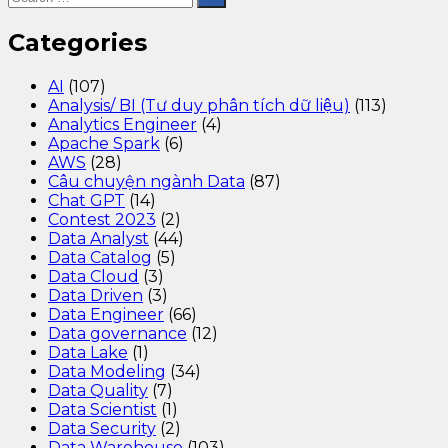
Categories
AI
(107)
Analysis/ BI (Tư duy phân tích dữ liệu)
(113)
Analytics Engineer
(4)
Apache Spark
(6)
AWS
(28)
Câu chuyện ngành Data
(87)
Chat GPT
(14)
Contest 2023
(2)
Data Analyst
(44)
Data Catalog
(5)
Data Cloud
(3)
Data Driven
(3)
Data Engineer
(66)
Data governance
(12)
Data Lake
(1)
Data Modeling
(34)
Data Quality
(7)
Data Scientist
(1)
Data Security
(2)
Data Warehouse
(103)