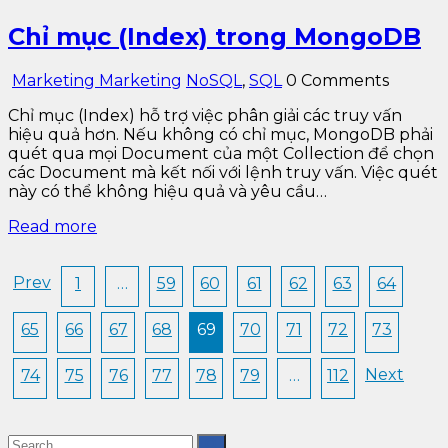
Chỉ mục (Index) trong MongoDB
Marketing Marketing
NoSQL
,
SQL
0 Comments
Chỉ mục (Index) hỗ trợ việc phân giải các truy vấn
hiệu quả hơn. Nếu không có chỉ mục, MongoDB phải
quét qua mọi Document của một Collection để chọn
các Document mà kết nối với lệnh truy vấn. Việc quét
này có thể không hiệu quả và yêu cầu…
Read more
Prev
1
…
59
60
61
62
63
64
65
66
67
68
69
70
71
72
73
Next
74
75
76
77
78
79
…
112