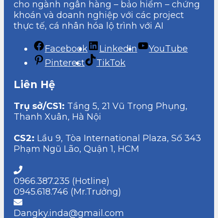
cho ngành ngân hàng – bảo hiểm – chứng
khoán và doanh nghiệp với các project
thực tế, cá nhân hóa lộ trình với AI
Facebook
LinkedIn
YouTube
Pinterest
TikTok
Liên Hệ
Trụ sở/CS1:
Tầng 5, 21 Vũ Trọng Phụng,
Thanh Xuân, Hà Nội
CS2:
Lầu 9, Tòa International Plaza, Số 343
Phạm Ngũ Lão, Quận 1, HCM
0966.387.235 (Hotline)
0945.618.746 (Mr.Trưởng)
Dangky.inda@gmail.com