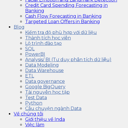
Credit Card Spending Forecasting in
Banking
Cash Flow Forecasting in Banking
Targeted Loan Offers in Banking
Blog
Kiểm tra độ phù hợp với dữ liệu
Thành tích học viên
Lộ trình đào tạo
SQL
PowerBI
Analysis/ BI (Tư duy phân tích dữ liệu)
Data Modeling
Data Warehouse
ETL
Data governance
Google BigQuery
Tài nguyên học tập
Test Data
Python
Câu chuyện ngành Data
Về chúng tôi
Giới thiệu về Inda
Việc làm