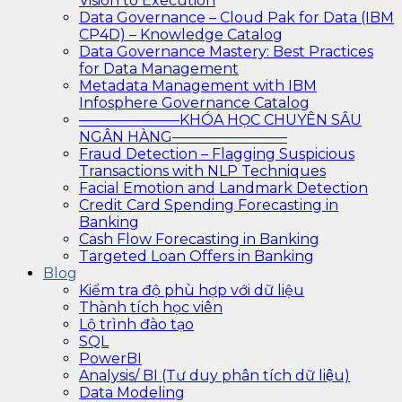
Vision to Execution
Data Governance – Cloud Pak for Data (IBM
CP4D) – Knowledge Catalog
Data Governance Mastery: Best Practices
for Data Management
Metadata Management with IBM
Infosphere Governance Catalog
———————KHÓA HỌC CHUYÊN SÂU
NGÂN HÀNG————————
Fraud Detection – Flagging Suspicious
Transactions with NLP Techniques
Facial Emotion and Landmark Detection
Credit Card Spending Forecasting in
Banking
Cash Flow Forecasting in Banking
Targeted Loan Offers in Banking
Blog
Kiểm tra độ phù hợp với dữ liệu
Thành tích học viên
Lộ trình đào tạo
SQL
PowerBI
Analysis/ BI (Tư duy phân tích dữ liệu)
Data Modeling