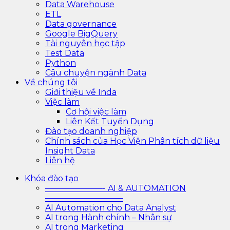
Data Warehouse
ETL
Data governance
Google BigQuery
Tài nguyên học tập
Test Data
Python
Câu chuyện ngành Data
Về chúng tôi
Giới thiệu về Inda
Việc làm
Cơ hội việc làm
Liên Kết Tuyển Dụng
Đào tạo doanh nghiệp
Chính sách của Học Viện Phân tích dữ liệu
Insight Data
Liên hệ
Khóa đào tạo
———————- AI & AUTOMATION
—————————–
AI Automation cho Data Analyst
AI trong Hành chính – Nhân sự
AI trong Marketing