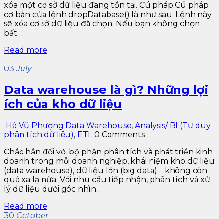
xóa một cơ sở dữ liệu đang tồn tại. Cú pháp Cú pháp
cơ bản của lệnh dropDatabase() là như sau: Lệnh này
sẽ xóa cơ sở dữ liệu đã chọn. Nếu bạn không chọn
bất…
Read more
03
July
Data warehouse là gì? Những lợi
ích của kho dữ liệu
Hà Vũ Phượng
Data Warehouse
,
Analysis/ BI (Tư duy
phân tích dữ liệu)
,
ETL
0 Comments
Chắc hẳn đối với bộ phận phân tích và phát triển kinh
doanh trong mỗi doanh nghiệp, khái niệm kho dữ liệu
(data warehouse), dữ liệu lớn (big data)… không còn
quá xa lạ nữa. Với nhu cầu tiếp nhận, phân tích và xử
lý dữ liệu dưới góc nhìn…
Read more
30
October