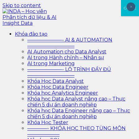
Skip to content
×
×
CLOSE
INDA – Học viện Đào tạo phân tích dữ liệu & AI chuyên
Khóa đào tạo
INDA – Học viên Phân tích
sâu cho ngành ngân hàng – bảo hiểm – chứng khoán
———————- AI & AUTOMATION
và doanh nghiệp với các project thực tế, cá nhân hóa
—————————–
dữ liệu & AI Insight Data
lộ trình với AI
AI Automation cho Data Analyst
AI trong Hành chính – Nhân sự
AI trong Marketing
———————- LỘ TRÌNH ĐẦY ĐỦ
—————————–
Khóa Học Data Analyst
Khóa Học Data Engineer
Khóa học Analytics Engineer
Khóa học Data Analyst nâng cao – Thực
chiến 5 dự án doanh nghiệp
Khóa học Data Engineer nâng cao – Thực
chiến 5 dự án doanh nghiệp
Khóa Học Tester
————- KHÓA HỌC THEO TỪNG MÔN
——————–