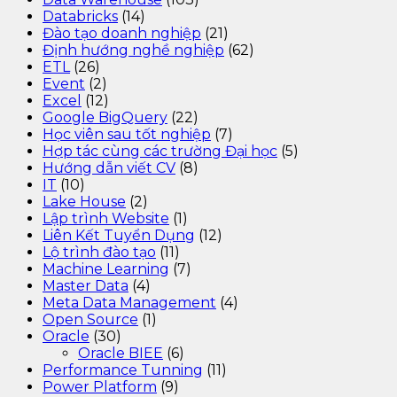
Databricks
(14)
Đào tạo doanh nghiệp
(21)
Định hướng nghề nghiệp
(62)
ETL
(26)
Event
(2)
Excel
(12)
Google BigQuery
(22)
Học viên sau tốt nghiệp
(7)
Hợp tác cùng các trường Đại học
(5)
Hướng dẫn viết CV
(8)
IT
(10)
Lake House
(2)
Lập trình Website
(1)
Liên Kết Tuyển Dụng
(12)
Lộ trình đào tạo
(11)
Machine Learning
(7)
Master Data
(4)
Meta Data Management
(4)
Open Source
(1)
Oracle
(30)
Oracle BIEE
(6)
Performance Tunning
(11)
Power Platform
(9)