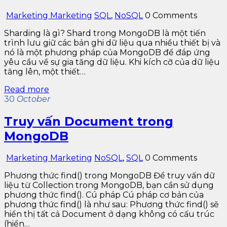
Marketing Marketing
SQL
,
NoSQL
0 Comments
Sharding là gì? Shard trong MongoDB là một tiến
trình lưu giữ các bản ghi dữ liệu qua nhiều thiết bị và
nó là một phương pháp của MongoDB để đáp ứng
yêu cầu về sự gia tăng dữ liệu. Khi kích cỡ của dữ liệu
tăng lên, một thiết…
Read more
30
October
Truy vấn Document trong
MongoDB
Marketing Marketing
NoSQL
,
SQL
0 Comments
Phương thức find() trong MongoDB Để truy vấn dữ
liệu từ Collection trong MongoDB, bạn cần sử dụng
phương thức find(). Cú pháp Cú pháp cơ bản của
phương thức find() là như sau: Phương thức find() sẽ
hiển thị tất cả Document ở dạng không có cấu trúc
(hiển…