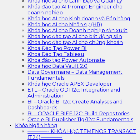
Khóa học AI cho Lãnh Đạo và Quản Lý
Khóa đào tạo AI Prompt Engineer cho
doanh nghiệp
Khóa học AI cho Kinh doanh và Bán hàng
Khóa học AI cho Nhân sự (HR)
Khóa học AI cho Doanh nghiệp sản xuất
Khóa học đào tạo AI cho bất động sản
Khóa học đào tạo AI cho chứng khoán
Khoá Đào Tạo Power BI
Khoá Đào Tạo Tableau
Khóa đào tạo Power Automate
Khóa học Data Vault 2.0
Data Govermane – Data Management
Fundamentals
Khóa học Oracle APEX Developer
ETL – Oracle ODI 12c: Integration and
Administration
BI – Oracle BI 12c: Create Analyses and
Dashboards
BI – ORACLE BIEE 12C: Build Repositories
Oracle BI Publisher 11g/12c: Fundamentals
Khóa Ngân hàng
————- KHÓA HỌC TEMENOS TRANSACT
(T24)————-