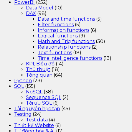
PowerBI
(252)
Data Model
(10)
DAX
(98)
Date and time functions
(5)
Filter functions
(5)
Information functions
(6)
Logical functions
(9)
Math and Trig functions
(30)
Relationship functions
(2)
Text functions
(18)
Time intelligence functions
(13)
KPI, Biểu đồ
(14)
Thủ thuật
(18)
Tổng quan
(64)
Python
(23)
SQL
(155)
NoSQL
(38)
Sequence SQL
(2)
Tối ưu SQL
(6)
Tài nguyên học tập
(45)
Testing
(24)
Test data
(4)
Thiết kế Website
(6)
Tự động hóa & AI
(17)