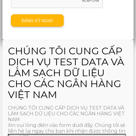
CHÚNG TÔI CUNG CẤP
DỊCH VỤ TEST DATA VÀ
LÀM SẠCH DỮ LIỆU
CHO CÁC NGÂN HÀNG
VIỆT NAM
CHÚNG TÔI CUNG CẤP DỊCH VỤ TEST DATA VÀ
LÀM SẠCH DỮ LIỆU CHO CÁC NGÂN HÀNG VIỆT
NAM
Xin vui lòng điền vào form dưới đây. Chúng tôi sẽ
liên hệ lại ngay cho bạn khi nhận được thông tin: