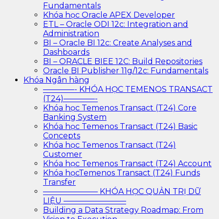
Fundamentals
Khóa học Oracle APEX Developer
ETL – Oracle ODI 12c: Integration and
Administration
BI – Oracle BI 12c: Create Analyses and
Dashboards
BI – ORACLE BIEE 12C: Build Repositories
Oracle BI Publisher 11g/12c: Fundamentals
Khóa Ngân hàng
————- KHÓA HỌC TEMENOS TRANSACT
(T24)————-
Khóa học Temenos Transact (T24) Core
Banking System
Khóa học Temenos Transact (T24) Basic
Concepts
Khóa học Temenos Transact (T24)
Customer
Khóa học Temenos Transact (T24) Account
Khóa họcTemenos Transact (T24) Funds
Transfer
——————— KHÓA HỌC QUẢN TRỊ DỮ
LIỆU ————————
Building a Data Strategy Roadmap: From