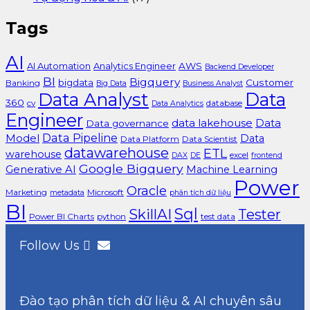
Tags
AI
AI Automation
Analytics Engineer
AWS
Backend Developer
BI
Bigquery
bigdata
Customer
Banking
Big Data
Business Analyst
Data Analyst
Data
360
cv
database
Data Analytics
Engineer
data lakehouse
Data
Data governance
Data Pipeline
Model
Data
Data Platform
Data Scientist
datawarehouse
ETL
warehouse
excel
DAX
DE
frontend
Google Bigquery
Generative AI
Machine Learning
Power
Oracle
Marketing
Microsoft
metadata
phân tích dữ liệu
BI
Sql
SkillAI
Tester
Power BI Charts
python
test data
Follow Us
Đào tạo phân tích dữ liệu & AI chuyên sâu