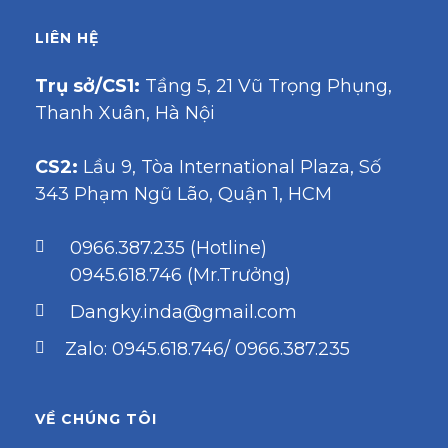
LIÊN HỆ
Trụ sở/CS1:
Tầng 5, 21 Vũ Trọng Phụng,
Thanh Xuân, Hà Nội
CS2:
Lầu 9, Tòa International Plaza, Số
343 Phạm Ngũ Lão, Quận 1, HCM
0966.387.235 (Hotline)
0945.618.746 (Mr.Trưởng)
Dangky.inda@gmail.com
Zalo: 0945.618.746/ 0966.387.235
VỀ CHÚNG TÔI