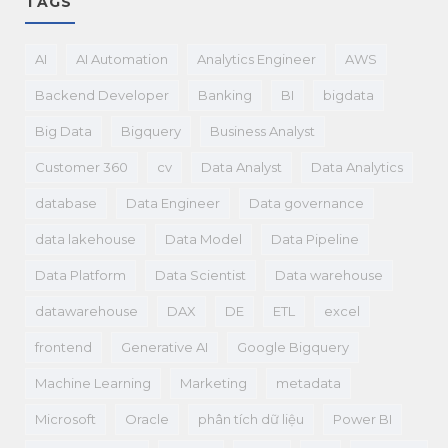
TAGS
AI
AI Automation
Analytics Engineer
AWS
Backend Developer
Banking
BI
bigdata
Big Data
Bigquery
Business Analyst
Customer 360
cv
Data Analyst
Data Analytics
database
Data Engineer
Data governance
data lakehouse
Data Model
Data Pipeline
Data Platform
Data Scientist
Data warehouse
datawarehouse
DAX
DE
ETL
excel
frontend
Generative AI
Google Bigquery
Machine Learning
Marketing
metadata
Microsoft
Oracle
phân tích dữ liệu
Power BI