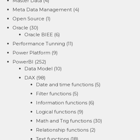
Master Data
(4)
Meta Data Management
(4)
Open Source
(1)
Oracle
(30)
Oracle BIEE
(6)
Performance Tunning
(11)
Power Platform
(9)
PowerBI
(252)
Data Model
(10)
DAX
(98)
Date and time functions
(5)
Filter functions
(5)
Information functions
(6)
Logical functions
(9)
Math and Trig functions
(30)
Relationship functions
(2)
Text functions
(18)