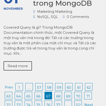
trong MongoDB
NOVEMBER
Marketing Marketing
NoSQL
,
SQL
0 Comments
Covered Query là gì? Trong MongoDB
Documentation chính thức, một Covered Query là
một truy vấn mà trong đó: Tất cả các trường trong
truy vấn là một phần của một chỉ mục và Tất cả các
trường được trả về trong truy vấn là trong cùng chỉ
mục. Khi…
Read more
Prev
1
…
57
58
59
60
61
62
63
64
65
66
67
68
69
70
71
Next
72
73
74
75
76
77
…
112