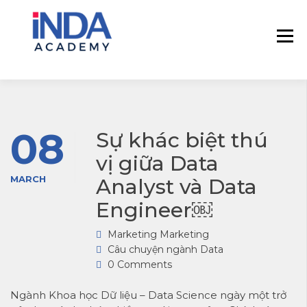
INDA – Học viện Đào tạo phân tích dữ
INDA – HỌC VIÊN
liệu & AI chuyên sâu cho ngành ngân
PHÂN TÍCH DỮ
hàng – bảo hiểm – chứng khoán và
LIỆU & AI INSIGHT
doanh nghiệp với các project thực tế,
DATA
cá nhân hóa lộ trình với AI
08
Sự khác biệt thú
vị giữa Data
MARCH
Analyst và Data
Engineer￼
Marketing Marketing
Câu chuyện ngành Data
0 Comments
Ngành Khoa học Dữ liệu – Data Science ngày một trở