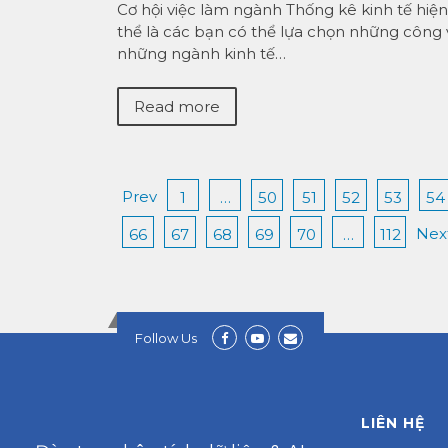
Cơ hội việc làm ngành Thống kê kinh tế hiện 
thể là các bạn có thể lựa chọn những cô
những ngành kinh tế…
Read more
Prev
1
…
50
51
52
53
54
Nex
66
67
68
69
70
…
112
Follow Us
LIÊN HỆ