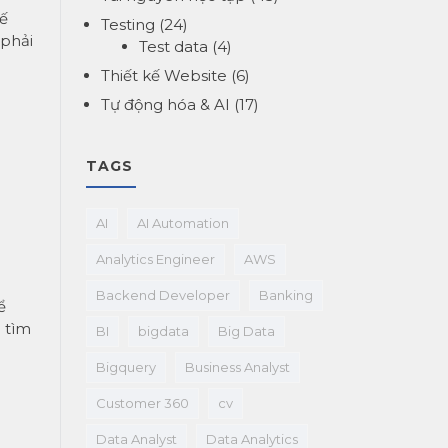
hế
Testing
(24)
 phải
Test data
(4)
Thiết kế Website
(6)
Tự động hóa & AI
(17)
TAGS
AI
AI Automation
Analytics Engineer
AWS
Backend Developer
Banking
ể
 tìm
BI
bigdata
Big Data
Bigquery
Business Analyst
Customer 360
cv
Data Analyst
Data Analytics