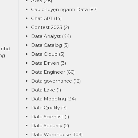
AWS
(28)
Câu chuyện ngành Data
(87)
Chat GPT
(14)
Contest 2023
(2)
Data Analyst
(44)
Data Catalog
(5)
 như
Data Cloud
(3)
àng
Data Driven
(3)
Data Engineer
(66)
Data governance
(12)
Data Lake
(1)
Data Modeling
(34)
Data Quality
(7)
Data Scientist
(1)
Data Security
(2)
Data Warehouse
(103)