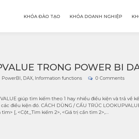
KHÓA ĐÀO TẠO
KHÓA DOANH NGHIỆP
KH
ỆU
T
hực
với
VALUE TRONG POWER BI D
PowerBI
,
DAX
,
Information functions
0 Comments
UE giúp tìm kiếm theo 1 hay nhiều điều kiện và trả về kế
hời các điều kiện đó. CÁCH DÙNG / CẤU TRÚC LOOKUPVALU
tìm> [, <Cột_Tìm kiếm 2>, <Giá trị cần tìm 2>,…