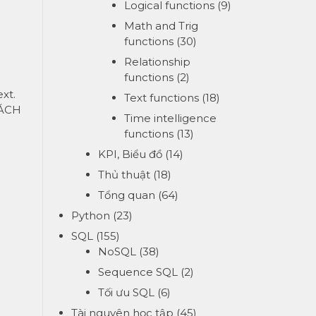
Logical functions
(9)
Math and Trig
functions
(30)
Relationship
functions
(2)
xt.
Text functions
(18)
CÁCH
Time intelligence
functions
(13)
KPI, Biểu đồ
(14)
Thủ thuật
(18)
Tổng quan
(64)
Python
(23)
SQL
(155)
NoSQL
(38)
Sequence SQL
(2)
Tối ưu SQL
(6)
Tài nguyên học tập
(45)