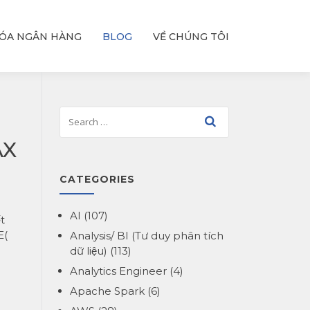
ÓA NGÂN HÀNG
BLOG
VỀ CHÚNG TÔI
AX
CATEGORIES
AI
(107)
t
E(
Analysis/ BI (Tư duy phân tích
dữ liệu)
(113)
Analytics Engineer
(4)
Apache Spark
(6)