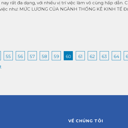
nay rất đa dạng, với nhiều vị trí việc làm vô cùng hấp dẫn. 
ng việc như: MỨC LƯƠNG CỦA NGÀNH THỐNG KÊ KINH TẾ Đối
55
56
57
58
59
60
61
62
63
64
t
VỀ CHÚNG TÔI