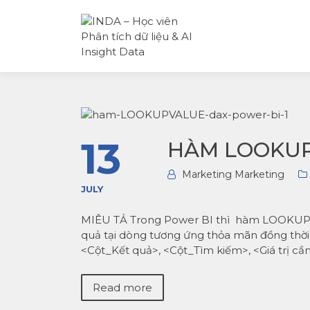
INDA – Học viện Đào tạo
INDA – HỌC
phân tích dữ liệu & AI
VIÊN PHÂN
chuyên sâu cho ngành
TÍCH DỮ LI
ngân hàng – bảo hiểm –
& AI INSIGH
chứng khoán và doanh
DATA
nghiệp với các project t
tế, cá nhân hóa lộ trình 
AI
13
HÀM LOOKUP
Marketing Marketing
JULY
MIÊU TẢ Trong Power BI thì hàm LOOKUPVAL
quả tại dòng tương ứng thỏa mãn đồng t
<Cột_Kết quả>, <Cột_Tìm kiếm>, <Giá trị cần 
Read more