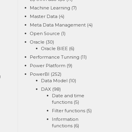
Machine Learning
(7)
Master Data
(4)
Meta Data Management
(4)
Open Source
(1)
Oracle
(30)
Oracle BIEE
(6)
Performance Tunning
(11)
Power Platform
(9)
PowerBI
(252)
g
Data Model
(10)
DAX
(98)
Date and time
functions
(5)
Filter functions
(5)
Information
functions
(6)