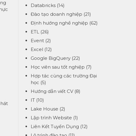
ằng
Databricks
(14)
thực
Đào tạo doanh nghiệp
(21)
Định hướng nghề nghiệp
(62)
ETL
(26)
Event
(2)
Excel
(12)
Google BigQuery
(22)
Học viên sau tốt nghiệp
(7)
Hợp tác cùng các trường Đại
học
(5)
Hướng dẫn viết CV
(8)
IT
(10)
phát
Lake House
(2)
Lập trình Website
(1)
Liên Kết Tuyển Dụng
(12)
Lộ trình đào tạo
(11)