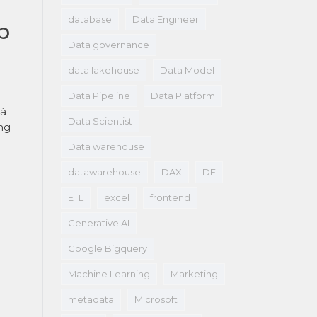
database
Data Engineer
p
Data governance
data lakehouse
Data Model
Data Pipeline
Data Platform
và
Data Scientist
ng
Data warehouse
datawarehouse
DAX
DE
ETL
excel
frontend
Generative AI
Google Bigquery
Machine Learning
Marketing
metadata
Microsoft