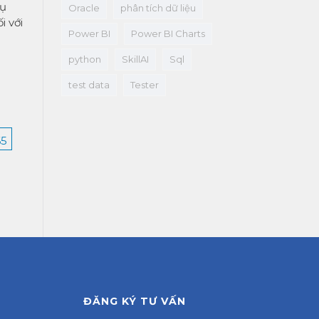
Cụ
Oracle
phân tích dữ liệu
 với
Power BI
Power BI Charts
python
SkillAI
Sql
test data
Tester
65
ĐĂNG KÝ TƯ VẤN