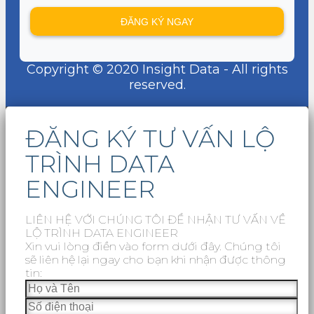
Copyright © 2020 Insight Data - All rights
reserved.
ĐĂNG KÝ TƯ VẤN LỘ
TRÌNH DATA
ENGINEER
LIÊN HỆ VỚI CHÚNG TÔI ĐỂ NHẬN TƯ VẤN VỀ
LỘ TRÌNH DATA ENGINEER
Xin vui lòng điền vào form dưới đây. Chúng tôi
sẽ liên hệ lại ngay cho bạn khi nhận được thông
tin: