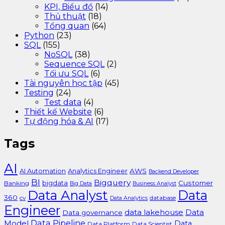
KPI, Biểu đồ
(14)
Thủ thuật
(18)
Tổng quan
(64)
Python
(23)
SQL
(155)
NoSQL
(38)
Sequence SQL
(2)
Tối ưu SQL
(6)
Tài nguyên học tập
(45)
Testing
(24)
Test data
(4)
Thiết kế Website
(6)
Tự động hóa & AI
(17)
Tags
AI
AI Automation
Analytics Engineer
AWS
Backend Developer
BI
Bigquery
bigdata
Customer
Banking
Big Data
Business Analyst
Data Analyst
Data
360
cv
database
Data Analytics
Engineer
data lakehouse
Data
Data governance
Data Pipeline
Model
Data
Data Platform
Data Scientist