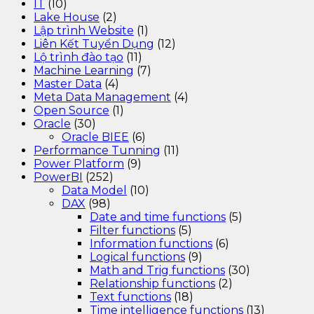
IT
(10)
Lake House
(2)
Lập trình Website
(1)
Liên Kết Tuyển Dụng
(12)
Lộ trình đào tạo
(11)
Machine Learning
(7)
Master Data
(4)
Meta Data Management
(4)
Open Source
(1)
Oracle
(30)
Oracle BIEE
(6)
Performance Tunning
(11)
Power Platform
(9)
PowerBI
(252)
Data Model
(10)
DAX
(98)
Date and time functions
(5)
Filter functions
(5)
Information functions
(6)
Logical functions
(9)
Math and Trig functions
(30)
Relationship functions
(2)
Text functions
(18)
Time intelligence functions
(13)