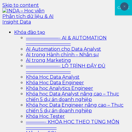
Skip to content
×
×
CLOSE
INDA – Học viên Phân tích dữ liệu & AI Insight Data
INDA – Học viện Đào tạo phân tích dữ liệu & AI chuyên
Khóa đào tạo
sâu cho ngành ngân hàng – bảo hiểm – chứng khoán
———————- AI & AUTOMATION
và doanh nghiệp với các project thực tế, cá nhân hóa
—————————–
lộ trình với AI
AI Automation cho Data Analyst
AI trong Hành chính – Nhân sự
AI trong Marketing
———————- LỘ TRÌNH ĐẦY ĐỦ
—————————–
Khóa Học Data Analyst
Khóa Học Data Engineer
Khóa học Analytics Engineer
Khóa học Data Analyst nâng cao – Thực
chiến 5 dự án doanh nghiệp
Khóa học Data Engineer nâng cao – Thực
chiến 5 dự án doanh nghiệp
Khóa Học Tester
————- KHÓA HỌC THEO TỪNG MÔN
——————–