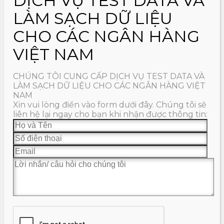
DỊCH VỤ TEST DATA VÀ
LÀM SẠCH DỮ LIỆU
CHO CÁC NGÂN HÀNG
VIỆT NAM
CHÚNG TÔI CUNG CẤP DỊCH VỤ TEST DATA VÀ
LÀM SẠCH DỮ LIỆU CHO CÁC NGÂN HÀNG VIỆT
NAM
Xin vui lòng điền vào form dưới đây. Chúng tôi sẽ
liên hệ lại ngay cho bạn khi nhận được thông tin: