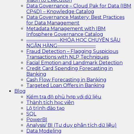
Vision to Execution
Data Governance – Cloud Pak for Data (IBM
CP4D) – Knowledge Catalog
Data Governance Mastery: Best Practices
for Data Management
Metadata Management with IBM
Infosphere Governance Catalog
———————KHÓA HỌC CHUYÊN SÂU
NGÂN HÀNG————————
Fraud Detection – Flagging Suspicious
Transactions with NLP Techniques
Facial Emotion and Landmark Detection
Credit Card Spending Forecasting in
Banking
Cash Flow Forecasting in Banking
Targeted Loan Offers in Banking
Blog
Kiểm tra độ phù hợp với dữ liệu
Thành tích học viên
Lộ trình đào tạo
SQL
PowerBI
Analysis/ BI (Tư duy phân tích dữ liệu)
Data Modeling