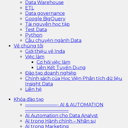
Data Warehouse
ETL
Data governance
Google BigQuery
Tài nguyên học tập
Test Data
Python
Câu chuyện ngành Data
Về chúng tôi
Giới thiệu về Inda
Việc làm
Cơ hội việc làm
Liên Kết Tuyển Dụng
Đào tạo doanh nghiệp
Chính sách của Học Viện Phân tích dữ liệu
Insight Data
Liên hệ
Khóa đào tạo
———————- AI & AUTOMATION
—————————–
AI Automation cho Data Analyst
AI trong Hành chính – Nhân sự
AI trong Marketing