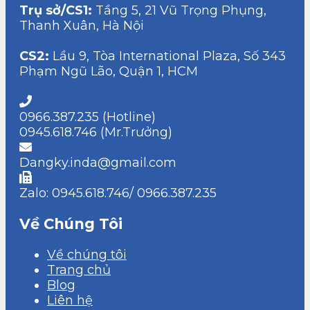
Trụ sở/CS1:
Tầng 5, 21 Vũ Trọng Phụng,
Thanh Xuân, Hà Nội
CS2:
Lầu 9, Tòa International Plaza, Số 343
Phạm Ngũ Lão, Quận 1, HCM
0966.387.235 (Hotline)
0945.618.746 (Mr.Trưởng)
Dangky.inda@gmail.com
Zalo: 0945.618.746/ 0966.387.235
Về Chúng Tôi
Về chúng tôi
Trang chủ
Blog
Liên hệ