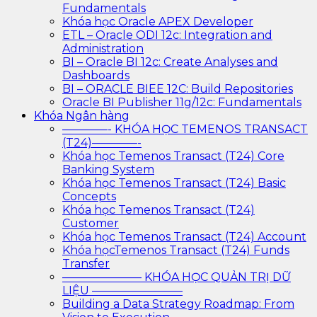
Fundamentals
Khóa học Oracle APEX Developer
ETL – Oracle ODI 12c: Integration and
Administration
BI – Oracle BI 12c: Create Analyses and
Dashboards
BI – ORACLE BIEE 12C: Build Repositories
Oracle BI Publisher 11g/12c: Fundamentals
Khóa Ngân hàng
————- KHÓA HỌC TEMENOS TRANSACT
(T24)————-
Khóa học Temenos Transact (T24) Core
Banking System
Khóa học Temenos Transact (T24) Basic
Concepts
Khóa học Temenos Transact (T24)
Customer
Khóa học Temenos Transact (T24) Account
Khóa họcTemenos Transact (T24) Funds
Transfer
——————— KHÓA HỌC QUẢN TRỊ DỮ
LIỆU ————————
Building a Data Strategy Roadmap: From