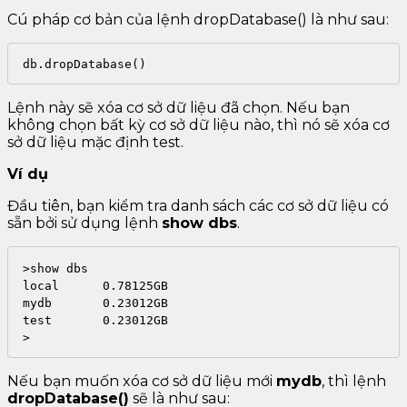
Cú pháp cơ bản của lệnh dropDatabase() là như sau:
db.dropDatabase()
Lệnh này sẽ xóa cơ sở dữ liệu đã chọn. Nếu bạn
không chọn bất kỳ cơ sở dữ liệu nào, thì nó sẽ xóa cơ
sở dữ liệu mặc định test.
Ví dụ
Đầu tiên, bạn kiểm tra danh sách các cơ sở dữ liệu có
sẵn bởi sử dụng lệnh
show dbs
.
>show dbs

local      0.78125GB

mydb       0.23012GB

test       0.23012GB

>
Nếu bạn muốn xóa cơ sở dữ liệu mới
mydb
, thì lệnh
dropDatabase()
sẽ là như sau: