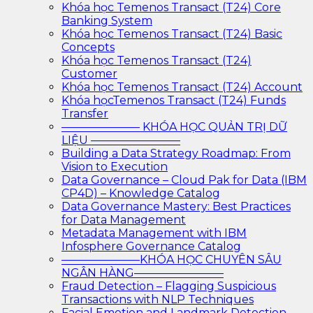
Khóa học Temenos Transact (T24) Core
Banking System
Khóa học Temenos Transact (T24) Basic
Concepts
Khóa học Temenos Transact (T24)
Customer
Khóa học Temenos Transact (T24) Account
Khóa họcTemenos Transact (T24) Funds
Transfer
——————— KHÓA HỌC QUẢN TRỊ DỮ
LIỆU ————————
Building a Data Strategy Roadmap: From
Vision to Execution
Data Governance – Cloud Pak for Data (IBM
CP4D) – Knowledge Catalog
Data Governance Mastery: Best Practices
for Data Management
Metadata Management with IBM
Infosphere Governance Catalog
———————KHÓA HỌC CHUYÊN SÂU
NGÂN HÀNG————————
Fraud Detection – Flagging Suspicious
Transactions with NLP Techniques
Facial Emotion and Landmark Detection