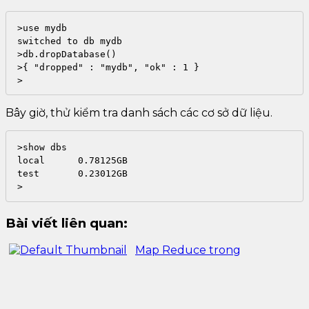
>use mydb

switched to db mydb

>db.dropDatabase()

>{ "dropped" : "mydb", "ok" : 1 }

>
Bây giờ, thử kiểm tra danh sách các cơ sở dữ liệu.
>show dbs

local      0.78125GB

test       0.23012GB

>
Bài viết liên quan:
Map Reduce trong