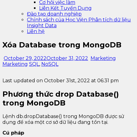
Cơ hội việc làm
Liên Kết Tuyển Dụng
Đào tạo doanh nghiệp
Chính sách của Học Viện Phân tích dữ liệu
Insight Data
Liên hệ
Xóa Database trong MongoDB
October 29, 2022
October 31, 2022
Marketing
Marketing
SQL
,
NoSQL
Last updated on October 31st, 2022 at 06:31 pm
Phương thức drop Database()
trong MongoDB
Lệnh db.dropDatabase() trong MongoDB được sử
dụng để xóa một cơ sở dữ liệu đang tồn tại.
Cú pháp