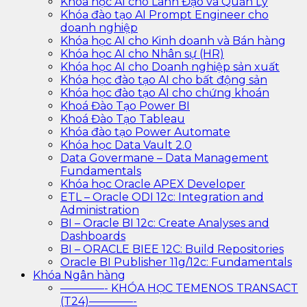
Khóa học AI cho Lãnh Đạo và Quản Lý
Khóa đào tạo AI Prompt Engineer cho
doanh nghiệp
Khóa học AI cho Kinh doanh và Bán hàng
Khóa học AI cho Nhân sự (HR)
Khóa học AI cho Doanh nghiệp sản xuất
Khóa học đào tạo AI cho bất động sản
Khóa học đào tạo AI cho chứng khoán
Khoá Đào Tạo Power BI
Khoá Đào Tạo Tableau
Khóa đào tạo Power Automate
Khóa học Data Vault 2.0
Data Govermane – Data Management
Fundamentals
Khóa học Oracle APEX Developer
ETL – Oracle ODI 12c: Integration and
Administration
BI – Oracle BI 12c: Create Analyses and
Dashboards
BI – ORACLE BIEE 12C: Build Repositories
Oracle BI Publisher 11g/12c: Fundamentals
Khóa Ngân hàng
————- KHÓA HỌC TEMENOS TRANSACT
(T24)————-