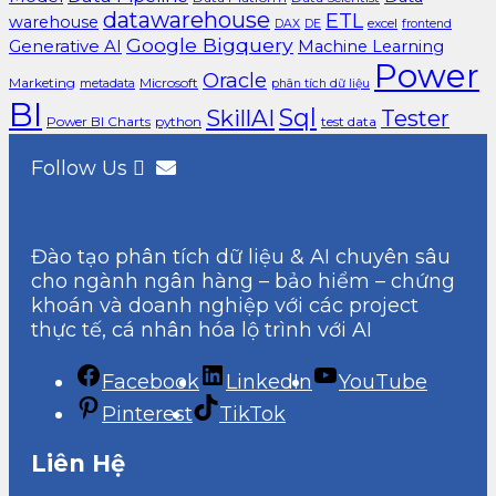
datawarehouse
ETL
warehouse
excel
DAX
DE
frontend
Google Bigquery
Generative AI
Machine Learning
Power
Oracle
Marketing
Microsoft
metadata
phân tích dữ liệu
BI
Sql
SkillAI
Tester
Power BI Charts
python
test data
Follow Us
Đào tạo phân tích dữ liệu & AI chuyên sâu
cho ngành ngân hàng – bảo hiểm – chứng
khoán và doanh nghiệp với các project
thực tế, cá nhân hóa lộ trình với AI
Facebook
LinkedIn
YouTube
Pinterest
TikTok
Liên Hệ