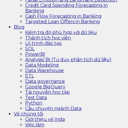
Credit Card Spending Forecasting in
Banking
Cash Flow Forecasting in Banking
Targeted Loan Offers in Banking
Blog
Kiểm tra độ phù hợp với dữ liệu
Thành tích học viên
Lộ trình đào tạo
SQL
PowerBI
Analysis/ BI (Tư duy phân tích dữ liệu)
Data Modeling
Data Warehouse
ETL
Data governance
Google BigQuery
Tài nguyên học tập
Test Data
Python
Câu chuyện ngành Data
Về chúng tôi
Giới thiệu về Inda
Việc làm