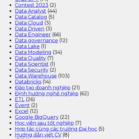
Contest 2023
(2)
Data Analyst
(44)
Data Catalog
(5)
Data Cloud
(3)
Data Driven
(3)
Data Engineer
(66)
Data governance
(12)
Data Lake
(1)
Data Modeling
(34)
Data Quality
(7)
Data Scientist
(1)
Data Security
(2)
Data Warehouse
(103)
Databricks
(14)
Đào tạo doanh nghiệp
(21)
Định hướng nghề nghiệp
(62)
ETL
(26)
Event
(2)
Excel
(12)
Google BigQuery
(22)
Học viên sau tốt nghiệp
(7)
Hợp tác cùng các trường Đại học
(5)
Hướng dẫn viết CV
(8)