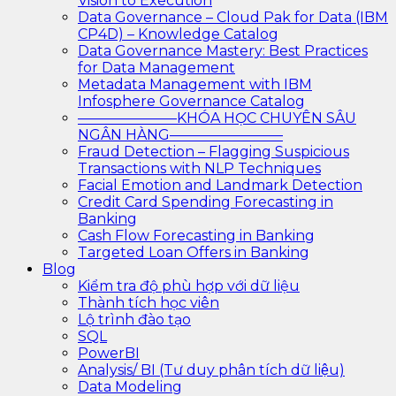
Vision to Execution
Data Governance – Cloud Pak for Data (IBM
CP4D) – Knowledge Catalog
Data Governance Mastery: Best Practices
for Data Management
Metadata Management with IBM
Infosphere Governance Catalog
———————KHÓA HỌC CHUYÊN SÂU
NGÂN HÀNG————————
Fraud Detection – Flagging Suspicious
Transactions with NLP Techniques
Facial Emotion and Landmark Detection
Credit Card Spending Forecasting in
Banking
Cash Flow Forecasting in Banking
Targeted Loan Offers in Banking
Blog
Kiểm tra độ phù hợp với dữ liệu
Thành tích học viên
Lộ trình đào tạo
SQL
PowerBI
Analysis/ BI (Tư duy phân tích dữ liệu)
Data Modeling