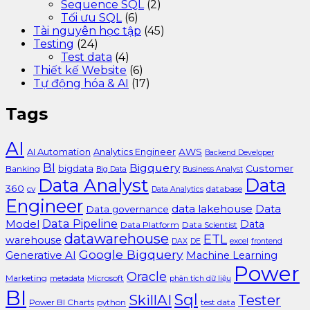
Sequence SQL
(2)
Tối ưu SQL
(6)
Tài nguyên học tập
(45)
Testing
(24)
Test data
(4)
Thiết kế Website
(6)
Tự động hóa & AI
(17)
Tags
AI
AI Automation
Analytics Engineer
AWS
Backend Developer
BI
Bigquery
bigdata
Customer
Banking
Big Data
Business Analyst
Data Analyst
Data
360
cv
database
Data Analytics
Engineer
data lakehouse
Data
Data governance
Data Pipeline
Model
Data
Data Platform
Data Scientist
datawarehouse
ETL
warehouse
excel
DAX
DE
frontend
Google Bigquery
Generative AI
Machine Learning
Power
Oracle
Marketing
Microsoft
metadata
phân tích dữ liệu
BI
Sql
SkillAI
Tester
Power BI Charts
python
test data