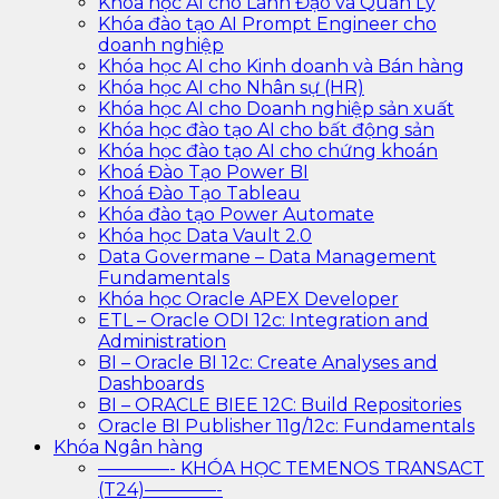
Khóa học AI cho Lãnh Đạo và Quản Lý
Khóa đào tạo AI Prompt Engineer cho
doanh nghiệp
Khóa học AI cho Kinh doanh và Bán hàng
Khóa học AI cho Nhân sự (HR)
Khóa học AI cho Doanh nghiệp sản xuất
Khóa học đào tạo AI cho bất động sản
Khóa học đào tạo AI cho chứng khoán
Khoá Đào Tạo Power BI
Khoá Đào Tạo Tableau
Khóa đào tạo Power Automate
Khóa học Data Vault 2.0
Data Govermane – Data Management
Fundamentals
Khóa học Oracle APEX Developer
ETL – Oracle ODI 12c: Integration and
Administration
BI – Oracle BI 12c: Create Analyses and
Dashboards
BI – ORACLE BIEE 12C: Build Repositories
Oracle BI Publisher 11g/12c: Fundamentals
Khóa Ngân hàng
————- KHÓA HỌC TEMENOS TRANSACT
(T24)————-