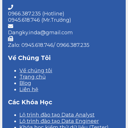
0966.387.235 (Hotline)
0945.618.746 (Mr.Trưởng)
Dangky.inda@gmail.com
Zalo: 0945.618.746/ 0966.387.235
Về Chúng Tôi
Về chúng tôi
Trang chủ
Blog
Liên hệ
Các Khóa Học
Lộ trình đào tạo Data Analyst
Lộ trình đào tạo Data Engineer
Khóa học kiểm thử dữ liệu (Tester)