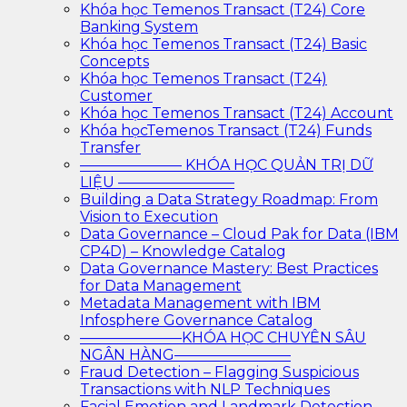
Khóa học Temenos Transact (T24) Core
Banking System
Khóa học Temenos Transact (T24) Basic
Concepts
Khóa học Temenos Transact (T24)
Customer
Khóa học Temenos Transact (T24) Account
Khóa họcTemenos Transact (T24) Funds
Transfer
——————— KHÓA HỌC QUẢN TRỊ DỮ
LIỆU ————————
Building a Data Strategy Roadmap: From
Vision to Execution
Data Governance – Cloud Pak for Data (IBM
CP4D) – Knowledge Catalog
Data Governance Mastery: Best Practices
for Data Management
Metadata Management with IBM
Infosphere Governance Catalog
———————KHÓA HỌC CHUYÊN SÂU
NGÂN HÀNG————————
Fraud Detection – Flagging Suspicious
Transactions with NLP Techniques
Facial Emotion and Landmark Detection