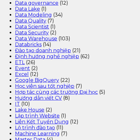
Data governance
(12)
Data Lake
(1)
Data Modeling
(34)
Data Quality
(7)
Data Scientist
(1)
Data Security
(2)
Data Warehouse
(103)
Databricks
(14)
Đào tạo doanh nghiệp
(21)
Định hướng nghề nghiệp
(62)
ETL
(26)
Event
(2)
Excel
(12)
Google BigQuery
(22)
Học viên sau tốt nghiệp
(7)
Hợp tác cùng các trường Đại học
(5)
Hướng dẫn viết CV
(8)
IT
(10)
Lake House
(2)
Lập trình Website
(1)
Liên Kết Tuyển Dụng
(12)
Lộ trình đào tạo
(11)
Machine Learning
(7)
Master Data
(4)