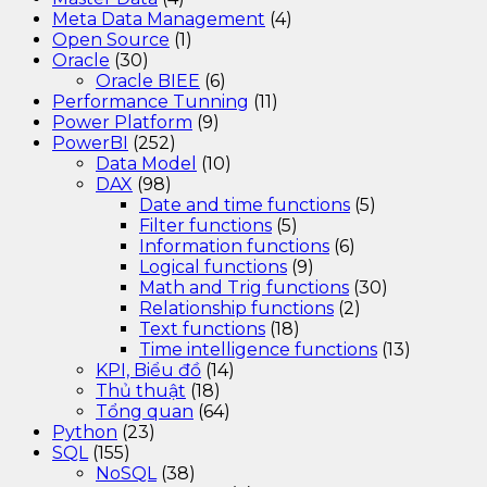
Meta Data Management
(4)
Open Source
(1)
Oracle
(30)
Oracle BIEE
(6)
Performance Tunning
(11)
Power Platform
(9)
PowerBI
(252)
Data Model
(10)
DAX
(98)
Date and time functions
(5)
Filter functions
(5)
Information functions
(6)
Logical functions
(9)
Math and Trig functions
(30)
Relationship functions
(2)
Text functions
(18)
Time intelligence functions
(13)
KPI, Biểu đồ
(14)
Thủ thuật
(18)
Tổng quan
(64)
Python
(23)
SQL
(155)
NoSQL
(38)