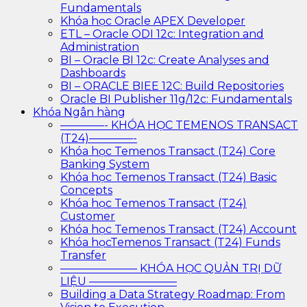
Fundamentals
Khóa học Oracle APEX Developer
ETL – Oracle ODI 12c: Integration and
Administration
BI – Oracle BI 12c: Create Analyses and
Dashboards
BI – ORACLE BIEE 12C: Build Repositories
Oracle BI Publisher 11g/12c: Fundamentals
Khóa Ngân hàng
————- KHÓA HỌC TEMENOS TRANSACT
(T24)————-
Khóa học Temenos Transact (T24) Core
Banking System
Khóa học Temenos Transact (T24) Basic
Concepts
Khóa học Temenos Transact (T24)
Customer
Khóa học Temenos Transact (T24) Account
Khóa họcTemenos Transact (T24) Funds
Transfer
——————— KHÓA HỌC QUẢN TRỊ DỮ
LIỆU ————————
Building a Data Strategy Roadmap: From