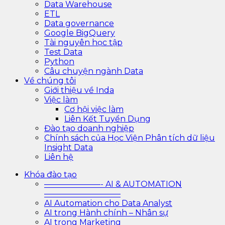
Data Warehouse
ETL
Data governance
Google BigQuery
Tài nguyên học tập
Test Data
Python
Câu chuyện ngành Data
Về chúng tôi
Giới thiệu về Inda
Việc làm
Cơ hội việc làm
Liên Kết Tuyển Dụng
Đào tạo doanh nghiệp
Chính sách của Học Viện Phân tích dữ liệu
Insight Data
Liên hệ
Khóa đào tạo
———————- AI & AUTOMATION
—————————–
AI Automation cho Data Analyst
AI trong Hành chính – Nhân sự
AI trong Marketing