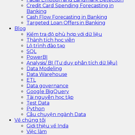
Credit Card Spending Forecasting in
Banking
Cash Flow Forecasting in Banking
Targeted Loan Offers in Banking
Blog
Kiểm tra độ phù hợp với dữ liệu
Thành tích học viên
Lộ trình đào tạo
SQL
PowerBI
Analysis/ BI (Tư duy phân tích dữ liệu)
Data Modeling
Data Warehouse
ETL
Data governance
Google BigQuery
Tài nguyên học tập
Test Data
Python
Câu chuyện ngành Data
Về chúng tôi
Giới thiệu về Inda
Việc làm