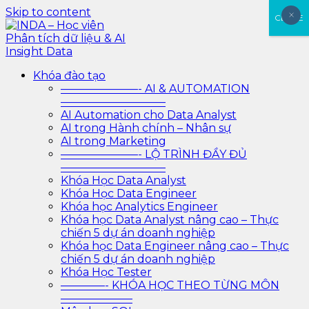
Skip to content
×
×
CLOSE
INDA – Học viên Phân tích dữ liệu & AI Insight Data
INDA – Học viện Đào tạo phân tích dữ liệu & AI chuyên
Khóa đào tạo
sâu cho ngành ngân hàng – bảo hiểm – chứng khoán
———————- AI & AUTOMATION
và doanh nghiệp với các project thực tế, cá nhân hóa
—————————–
lộ trình với AI
AI Automation cho Data Analyst
AI trong Hành chính – Nhân sự
AI trong Marketing
———————- LỘ TRÌNH ĐẦY ĐỦ
—————————–
Khóa Học Data Analyst
Khóa Học Data Engineer
Khóa học Analytics Engineer
Khóa học Data Analyst nâng cao – Thực
chiến 5 dự án doanh nghiệp
Khóa học Data Engineer nâng cao – Thực
chiến 5 dự án doanh nghiệp
Khóa Học Tester
————- KHÓA HỌC THEO TỪNG MÔN
——————–