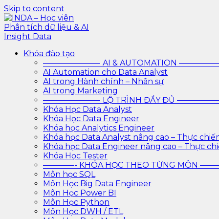
Skip to content
INDA – Học viên Phân tích dữ liệu & AI Insight Data
INDA – Học viện Đào tạo phân tích dữ liệu & AI chuyên
Khóa đào tạo
trình với AI
———————- AI & AUTOMATION ————
AI Automation cho Data Analyst
AI trong Hành chính – Nhân sự
AI trong Marketing
———————- LỘ TRÌNH ĐẦY ĐỦ ————
Khóa Học Data Analyst
Khóa Học Data Engineer
Khóa học Analytics Engineer
Khóa học Data Analyst nâng cao – Thực chiế
Khóa học Data Engineer nâng cao – Thực ch
Khóa Học Tester
————- KHÓA HỌC THEO TỪNG MÔN —
Môn học SQL
Môn Học Big Data Engineer
Môn Học Power BI
Môn Học Python
Môn Học DWH / ETL