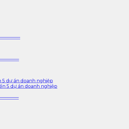
 sâu cho ngành ngân hàng – bảo hiểm – chứng khoán và d
—————–
—————–
n 5 dự án doanh nghiệp
iến 5 dự án doanh nghiệp
—————–