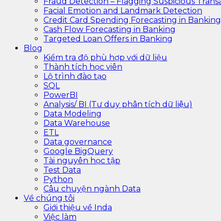
Fraud Detection – Flagging Suspicious Trans
Facial Emotion and Landmark Detection
Credit Card Spending Forecasting in Banking
Cash Flow Forecasting in Banking
Targeted Loan Offers in Banking
Blog
Kiểm tra độ phù hợp với dữ liệu
Thành tích học viên
Lộ trình đào tạo
SQL
PowerBI
Analysis/ BI (Tư duy phân tích dữ liệu)
Data Modeling
Data Warehouse
ETL
Data governance
Google BigQuery
Tài nguyên học tập
Test Data
Python
Câu chuyện ngành Data
Về chúng tôi
Giới thiệu về Inda
Việc làm