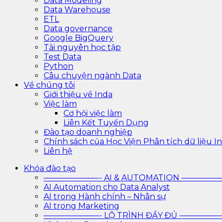
Data Modeling
Data Warehouse
ETL
Data governance
Google BigQuery
Tài nguyên học tập
Test Data
Python
Câu chuyện ngành Data
Về chúng tôi
Giới thiệu về Inda
Việc làm
Cơ hội việc làm
Liên Kết Tuyển Dụng
Đào tạo doanh nghiệp
Chính sách của Học Viện Phân tích dữ liệu In
Liên hệ
Khóa đào tạo
———————- AI & AUTOMATION ————
AI Automation cho Data Analyst
AI trong Hành chính – Nhân sự
AI trong Marketing
———————- LỘ TRÌNH ĐẦY ĐỦ ————