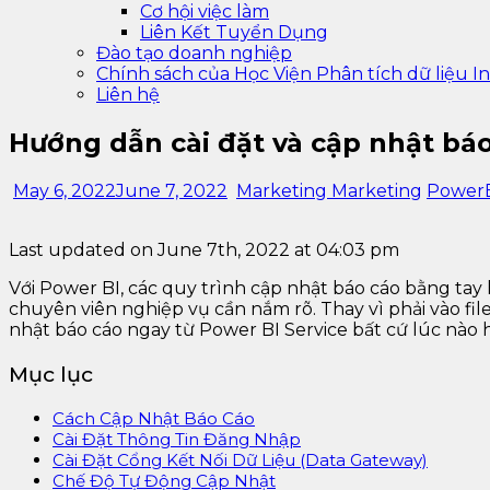
Cơ hội việc làm
Liên Kết Tuyển Dụng
Đào tạo doanh nghiệp
Chính sách của Học Viện Phân tích dữ liệu In
Liên hệ
Hướng dẫn cài đặt và cập nhật báo
May 6, 2022
June 7, 2022
Marketing Marketing
Power
Last updated on June 7th, 2022 at 04:03 pm
Với Power BI, các quy trình cập nhật báo cáo bằng tay
chuyên viên nghiệp vụ cần nắm rõ. Thay vì phải vào file
nhật báo cáo ngay từ Power BI Service bất cứ lúc nào
Mục lục
Cách Cập Nhật Báo Cáo
Cài Đặt Thông Tin Đăng Nhập
Cài Đặt Cổng Kết Nối Dữ Liệu (Data Gateway)
Chế Độ Tự Động Cập Nhật