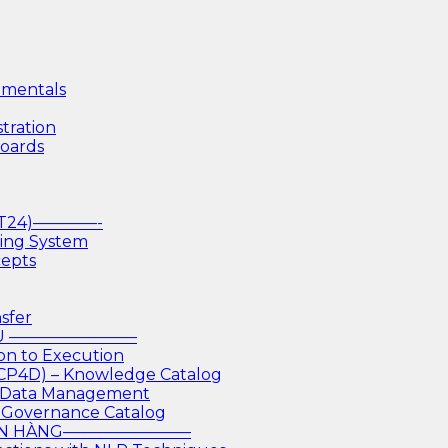
mentals
tration
boards
(T24)————-
king System
cepts
sfer
IỆU ————————
on to Execution
 CP4D) – Knowledge Catalog
or Data Management
 Governance Catalog
GÂN HÀNG————————