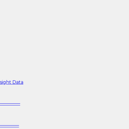
sight Data
—————–
—————–