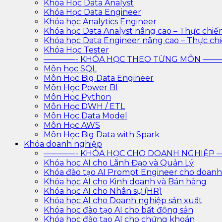
Khóa Học Data Analyst
Khóa Học Data Engineer
Khóa học Analytics Engineer
Khóa học Data Analyst nâng cao – Thực chiế
Khóa học Data Engineer nâng cao – Thực ch
Khóa Học Tester
————- KHÓA HỌC THEO TỪNG MÔN —
Môn học SQL
Môn Học Big Data Engineer
Môn Học Power BI
Môn Học Python
Môn Học DWH / ETL
Môn Học Data Model
Môn Học AWS
Môn Học Big Data with Spark
Khóa doanh nghiệp
————- KHÓA HỌC CHO DOANH NGHIỆ
Khóa học AI cho Lãnh Đạo và Quản Lý
Khóa đào tạo AI Prompt Engineer cho doanh
Khóa học AI cho Kinh doanh và Bán hàng
Khóa học AI cho Nhân sự (HR)
Khóa học AI cho Doanh nghiệp sản xuất
Khóa học đào tạo AI cho bất động sản
Khóa học đào tạo AI cho chứng khoán