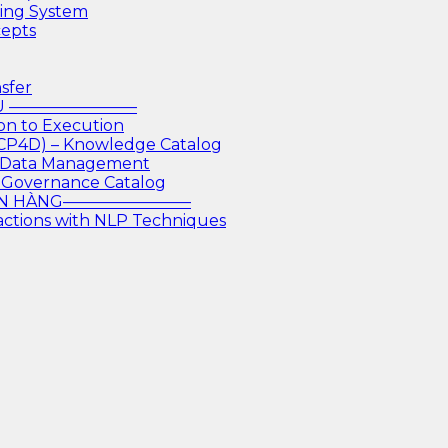
king System
cepts
sfer
IỆU ————————
on to Execution
 CP4D) – Knowledge Catalog
or Data Management
 Governance Catalog
GÂN HÀNG————————
actions with NLP Techniques