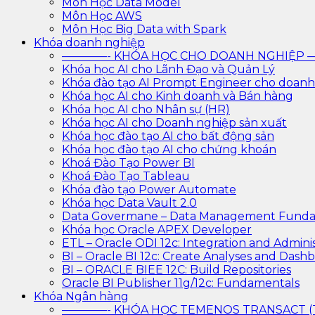
Môn Học Data Model
Môn Học AWS
Môn Học Big Data with Spark
Khóa doanh nghiệp
————- KHÓA HỌC CHO DOANH NGHIỆ
Khóa học AI cho Lãnh Đạo và Quản Lý
Khóa đào tạo AI Prompt Engineer cho doanh
Khóa học AI cho Kinh doanh và Bán hàng
Khóa học AI cho Nhân sự (HR)
Khóa học AI cho Doanh nghiệp sản xuất
Khóa học đào tạo AI cho bất động sản
Khóa học đào tạo AI cho chứng khoán
Khoá Đào Tạo Power BI
Khoá Đào Tạo Tableau
Khóa đào tạo Power Automate
Khóa học Data Vault 2.0
Data Govermane – Data Management Funda
Khóa học Oracle APEX Developer
ETL – Oracle ODI 12c: Integration and Adminis
BI – Oracle BI 12c: Create Analyses and Dash
BI – ORACLE BIEE 12C: Build Repositories
Oracle BI Publisher 11g/12c: Fundamentals
Khóa Ngân hàng
————- KHÓA HỌC TEMENOS TRANSACT 