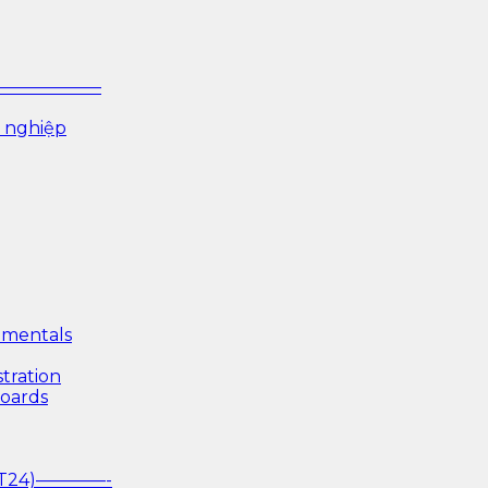
P ——————–
 nghiệp
mentals
tration
boards
(T24)————-