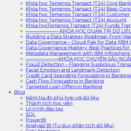
Khóa học Temenos Transact (T24) Core Ban
Khóa học Temenos Transact (T24) Basic Con
Khóa học Temenos Transact (T24) Customer
Khóa học Temenos Transact (T24) Account
Khóa họcTemenos Transact (T24) Funds Tran
——————— KHÓA HỌC QUẢN TRỊ DỮ L
Building a Data Strategy Roadmap: From Visi
Data Governance – Cloud Pak for Data (IBM
Data Governance Mastery: Best Practices f
Metadata Management with IBM Infosphere
———————KHÓA HỌC CHUYÊN SÂU N
Fraud Detection – Flagging Suspicious Trans
Facial Emotion and Landmark Detection
Credit Card Spending Forecasting in Banking
Cash Flow Forecasting in Banking
Targeted Loan Offers in Banking
Blog
Kiểm tra độ phù hợp với dữ liệu
Thành tích học viên
Lộ trình đào tạo
SQL
PowerBI
Analysis/ BI (Tư duy phân tích dữ liệu)