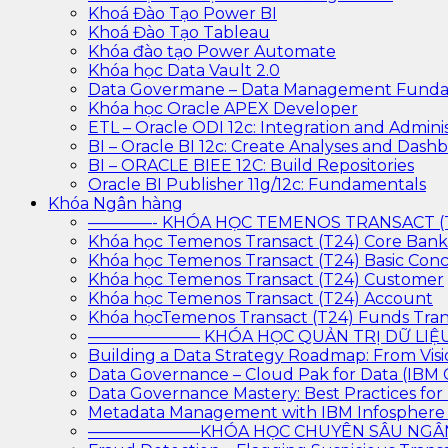
Khoá Đào Tạo Power BI
Khoá Đào Tạo Tableau
Khóa đào tạo Power Automate
Khóa học Data Vault 2.0
Data Govermane – Data Management Funda
Khóa học Oracle APEX Developer
ETL – Oracle ODI 12c: Integration and Adminis
BI – Oracle BI 12c: Create Analyses and Dash
BI – ORACLE BIEE 12C: Build Repositories
Oracle BI Publisher 11g/12c: Fundamentals
Khóa Ngân hàng
————- KHÓA HỌC TEMENOS TRANSACT 
Khóa học Temenos Transact (T24) Core Ban
Khóa học Temenos Transact (T24) Basic Con
Khóa học Temenos Transact (T24) Customer
Khóa học Temenos Transact (T24) Account
Khóa họcTemenos Transact (T24) Funds Tran
——————— KHÓA HỌC QUẢN TRỊ DỮ L
Building a Data Strategy Roadmap: From Visi
Data Governance – Cloud Pak for Data (IBM
Data Governance Mastery: Best Practices f
Metadata Management with IBM Infosphere
———————KHÓA HỌC CHUYÊN SÂU N