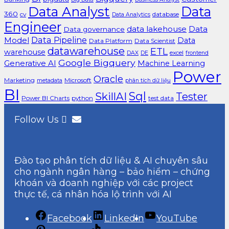
Data Analyst
Data
360
cv
database
Data Analytics
Engineer
data lakehouse
Data
Data governance
Data Pipeline
Model
Data
Data Platform
Data Scientist
datawarehouse
ETL
warehouse
excel
DAX
DE
frontend
Google Bigquery
Generative AI
Machine Learning
Power
Oracle
Marketing
Microsoft
metadata
phân tích dữ liệu
BI
Sql
SkillAI
Tester
Power BI Charts
python
test data
Follow Us
Đào tạo phân tích dữ liệu & AI chuyên sâu
cho ngành ngân hàng – bảo hiểm – chứng
khoán và doanh nghiệp với các project
thực tế, cá nhân hóa lộ trình với AI
Facebook
LinkedIn
YouTube