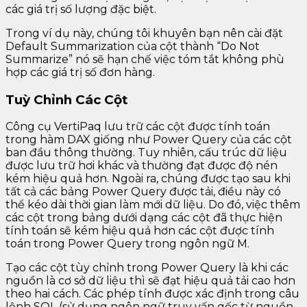
các giá trị số lượng đặc biệt.
Trong ví dụ này, chúng tôi khuyên bạn nên cài đặt
Default Summarization của cột thành “Do Not
Summarize” nó sẽ hạn chế việc tóm tắt không phù
hợp các giá trị số đơn hàng.
Tuỳ Chỉnh Các Cột
Công cụ VertiPaq lưu trữ các cột được tính toán
trong hàm DAX giống như Power Query của các cột
ban đầu thông thường. Tuy nhiên, cấu trúc dữ liệu
được lưu trữ hơi khác và thường đạt được độ nén
kém hiệu quả hơn. Ngoài ra, chúng được tạo sau khi
tất cả các bảng Power Query được tải, điều này có
thể kéo dài thời gian làm mới dữ liệu. Do đó, việc thêm
các cột trong bảng dưới dạng các cột đã thực hiện
tính toán sẽ kém hiệu quả hơn các cột được tính
toán trong Power Query trong ngôn ngữ M.
Tạo các cột tùy chỉnh trong Power Query là khi các
nguồn là cơ sở dữ liệu thì sẽ đạt hiệu quả tải cao hơn
theo hai cách. Các phép tính được xác định trong câu
lệnh SQL (sử dụng ngôn ngữ truy vấn gốc từ nguồn