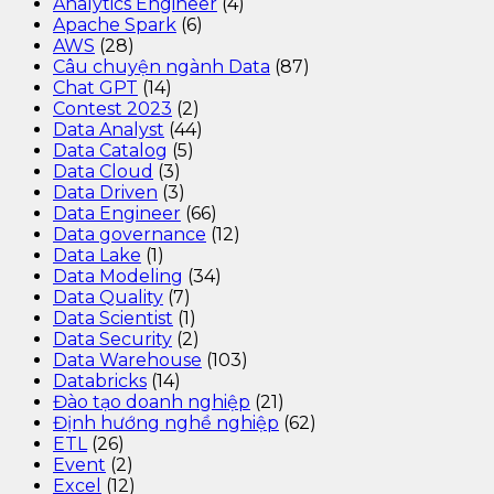
Analytics Engineer
(4)
Apache Spark
(6)
AWS
(28)
Câu chuyện ngành Data
(87)
Chat GPT
(14)
Contest 2023
(2)
Data Analyst
(44)
Data Catalog
(5)
Data Cloud
(3)
Data Driven
(3)
Data Engineer
(66)
Data governance
(12)
Data Lake
(1)
Data Modeling
(34)
Data Quality
(7)
Data Scientist
(1)
Data Security
(2)
Data Warehouse
(103)
Databricks
(14)
Đào tạo doanh nghiệp
(21)
Định hướng nghề nghiệp
(62)
ETL
(26)
Event
(2)
Excel
(12)