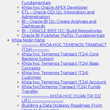
Fundamentals
Khóa học Oracle APEX Developer
ETL – Oracle ODI 12c: Integration and
Administration
BI – Oracle BI 12c: Create Analyses and
Dashboards
BI – ORACLE BIEE 12C: Build Repositories
Oracle BI Publisher 11g/12c: Fundamentals
Khóa Ngân hàng
————- KHÓA HỌC TEMENOS TRANSACT
(T24)————-
Khóa học Temenos Transact (T24) Core
Banking System
Khóa học Temenos Transact (T24) Basic
Concepts
Khóa học Temenos Transact (T24)
Customer
Khóa học Temenos Transact (T24) Account
Khóa họcTemenos Transact (T24) Funds
Transfer
——————— KHÓA HỌC QUẢN TRỊ DỮ
LIỆU ————————
Building a Data Strategy Roadmap: From