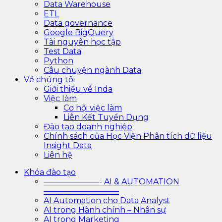
Data Warehouse
ETL
Data governance
Google BigQuery
Tài nguyên học tập
Test Data
Python
Câu chuyện ngành Data
Về chúng tôi
Giới thiệu về Inda
Việc làm
Cơ hội việc làm
Liên Kết Tuyển Dụng
Đào tạo doanh nghiệp
Chính sách của Học Viện Phân tích dữ liệu
Insight Data
Liên hệ
Khóa đào tạo
———————- AI & AUTOMATION
—————————–
AI Automation cho Data Analyst
AI trong Hành chính – Nhân sự
AI trong Marketing