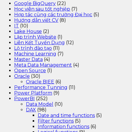
Google BigQuery
(22)
Học viên sau tốt nghiệp
(7)
Hợp tác cùng các trường Đại học
(5)
Hướng dẫn viết CV
(8)
IT
(10)
Lake House
(2)
Lập trình Website
(1)
Liên Kết Tuyển Dụng
(12)
Lộ trình đào tạo
(11)
Machine Learning
(7)
Master Data
(4)
Meta Data Management
(4)
Open Source
(1)
Oracle
(30)
Oracle BIEE
(6)
Performance Tunning
(11)
Power Platform
(9)
PowerBI
(252)
Data Model
(10)
DAX
(98)
Date and time functions
(5)
Filter functions
(5)
Information functions
(6)