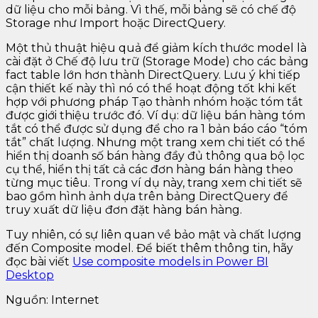
dữ liệu cho mỗi bảng. Vì thế, mỗi bảng sẽ có chế độ
Storage như Import hoặc DirectQuery.
Một thủ thuật hiệu quả để giảm kích thước model là
cài đặt ở Chế độ lưu trữ (Storage Mode) cho các bảng
fact table lớn hơn thành DirectQuery. Lưu ý khi tiếp
cận thiết kế này thì nó có thể hoạt động tốt khi kết
hợp với phương pháp Tạo thành nhóm hoặc tóm tắt
được giới thiệu trước đó. Ví dụ: dữ liệu bán hàng tóm
tắt có thể được sử dụng để cho ra 1 bản báo cáo “tóm
tắt” chất lượng. Nhưng một trang xem chi tiết có thể
hiển thị doanh số bán hàng đầy đủ thông qua bộ lọc
cụ thể, hiển thị tất cả các đơn hàng bán hàng theo
từng mục tiêu. Trong ví dụ này, trang xem chi tiết sẽ
bao gồm hình ảnh dựa trên bảng DirectQuery để
truy xuất dữ liệu đơn đặt hàng bán hàng.
Tuy nhiên, có sự liên quan về bảo mật và chất lượng
đến Composite model. Để biết thêm thông tin, hãy
đọc bài viết
Use composite models in Power BI
Desktop
Nguồn: Internet