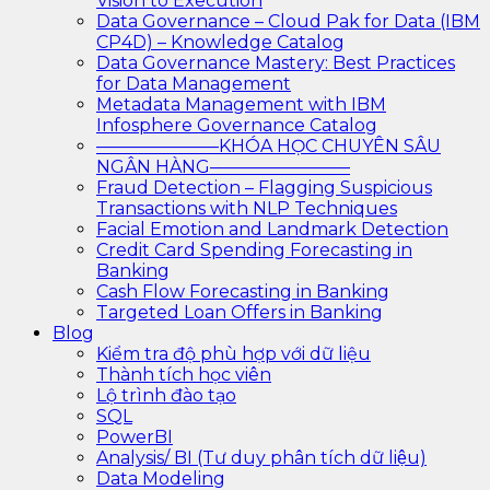
Vision to Execution
Data Governance – Cloud Pak for Data (IBM
CP4D) – Knowledge Catalog
Data Governance Mastery: Best Practices
for Data Management
Metadata Management with IBM
Infosphere Governance Catalog
———————KHÓA HỌC CHUYÊN SÂU
NGÂN HÀNG————————
Fraud Detection – Flagging Suspicious
Transactions with NLP Techniques
Facial Emotion and Landmark Detection
Credit Card Spending Forecasting in
Banking
Cash Flow Forecasting in Banking
Targeted Loan Offers in Banking
Blog
Kiểm tra độ phù hợp với dữ liệu
Thành tích học viên
Lộ trình đào tạo
SQL
PowerBI
Analysis/ BI (Tư duy phân tích dữ liệu)
Data Modeling