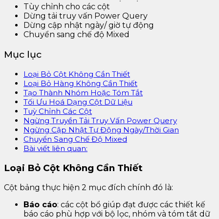
Tùy chỉnh cho các cột
Dừng tải truy vấn Power Query
Dừng cập nhật ngày/ giờ tự động
Chuyển sang chế độ Mixed
Mục lục
Loại Bỏ Cột Không Cần Thiết
Loại Bỏ Hàng Không Cần Thiết
Tạo Thành Nhóm Hoặc Tóm Tắt
Tối Ưu Hoá Dạng Cột Dữ Liệu
Tuỳ Chỉnh Các Cột
Ngừng Truyền Tải Truy Vấn Power Query
Ngừng Cập Nhật Tự Động Ngày/Thời Gian
Chuyển Sang Chế Độ Mixed
Bài viết liên quan:
Loại Bỏ Cột Không Cần Thiết
Cột bảng thực hiện 2 mục đích chính đó là:
Báo cáo
: các cột bổ giúp đạt được các thiết kế
báo cáo phù hợp với bộ lọc, nhóm và tóm tắt dữ