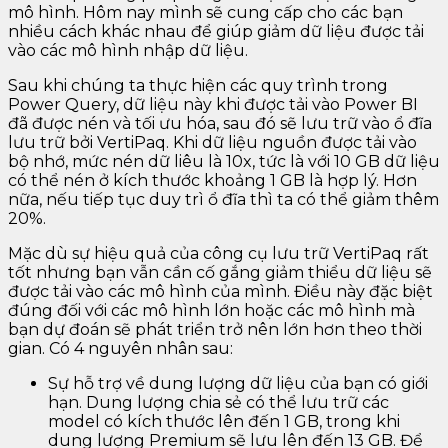
mô hình. Hôm nay mình sẽ cung cấp cho các bạn
nhiều cách khác nhau để giúp giảm dữ liệu được tải
vào các mô hình nhập dữ liệu.
Sau khi chúng ta thực hiện các quy trình trong
Power Query, dữ liệu này khi được tải vào Power BI
đã được nén và tối ưu hóa, sau đó sẽ lưu trữ vào ổ đĩa
lưu trữ bởi VertiPaq. Khi dữ liệu nguồn được tải vào
bộ nhớ, mức nén dữ liêu là 10x, tức là với 10 GB dữ liệu
có thể nén ở kích thước khoảng 1 GB là hợp lý. Hơn
nữa, nếu tiếp tục duy trì ổ đĩa thì ta có thể giảm thêm
20%.
Mặc dù sự hiệu quả của công cụ lưu trữ VertiPaq rất
tốt nhưng bạn vẫn cần cố gắng giảm thiểu dữ liệu sẽ
được tải vào các mô hình của mình. Điều này đặc biệt
đúng đối với các mô hình lớn hoặc các mô hình mà
bạn dự đoán sẽ phát triển trở nên lớn hơn theo thời
gian. Có 4 nguyên nhân sau:
Sự hỗ trợ về dung lượng dữ liệu của bạn có giới
hạn. Dung lượng chia sẻ có thể lưu trữ các
model có kích thước lên đến 1 GB, trong khi
dung lượng Premium sẽ lưu lên đến 13 GB. Để