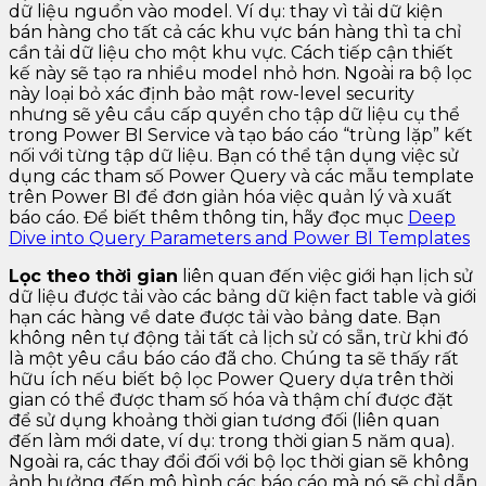
dữ liệu nguồn vào model. Ví dụ: thay vì tải dữ kiện
bán hàng cho tất cả các khu vực bán hàng thì ta chỉ
cần tải dữ liệu cho một khu vực. Cách tiếp cận thiết
kế này sẽ tạo ra nhiều model nhỏ hơn. Ngoài ra bộ lọc
này loại bỏ xác định bảo mật row-level security
nhưng sẽ yêu cầu cấp quyền cho tập dữ liệu cụ thể
trong Power BI Service và tạo báo cáo “trùng lặp” kết
nối với từng tập dữ liệu. Bạn có thể tận dụng việc sử
dụng các tham số Power Query và các mẫu template
trên Power BI để đơn giản hóa việc quản lý và xuất
báo cáo. Để biết thêm thông tin, hãy đọc mục
Deep
Dive into Query Parameters and Power BI Templates
Lọc theo thời gian
liên quan đến việc giới hạn lịch sử
dữ liệu được tải vào các bảng dữ kiện fact table và giới
hạn các hàng về date được tải vào bảng date. Bạn
không nên tự động tải tất cả lịch sử có sẵn, trừ khi đó
là một yêu cầu báo cáo đã cho. Chúng ta sẽ thấy rất
hữu ích nếu biết bộ lọc Power Query dựa trên thời
gian có thể được tham số hóa và thậm chí được đặt
để sử dụng khoảng thời gian tương đối (liên quan
đến làm mới date, ví dụ: trong thời gian 5 năm qua).
Ngoài ra, các thay đổi đối với bộ lọc thời gian sẽ không
ảnh hưởng đến mô hình các báo cáo mà nó sẽ chỉ dẫn