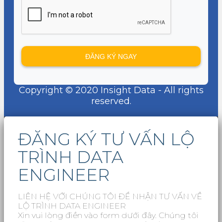
Copyright © 2020 Insight Data - All rights
reserved.
ĐĂNG KÝ TƯ VẤN LỘ
TRÌNH DATA
ENGINEER
LIÊN HỆ VỚI CHÚNG TÔI ĐỂ NHẬN TƯ VẤN VỀ
LỘ TRÌNH DATA ENGINEER
Xin vui lòng điền vào form dưới đây. Chúng tôi