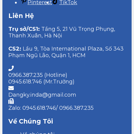
Pinterest
TikTok
Liên Hệ
Trụ sở/CS1:
Tầng 5, 21 Vũ Trọng Phụng,
Thanh Xuân, Hà Nội
CS2:
Lầu 9, Tòa International Plaza, Số 343
Phạm Ngũ Lão, Quận 1, HCM
0966.387.235 (Hotline)
0945.618.746 (Mr.Trưởng)
Dangky.inda@gmail.com
Zalo: 0945.618.746/ 0966.387.235
Về Chúng Tôi