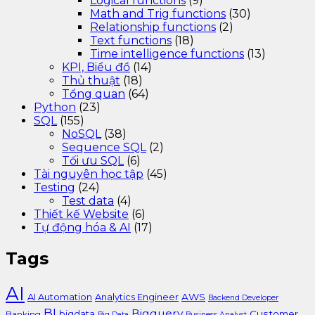
Logical functions
(9)
Math and Trig functions
(30)
Relationship functions
(2)
Text functions
(18)
Time intelligence functions
(13)
KPI, Biểu đồ
(14)
Thủ thuật
(18)
Tổng quan
(64)
Python
(23)
SQL
(155)
NoSQL
(38)
Sequence SQL
(2)
Tối ưu SQL
(6)
Tài nguyên học tập
(45)
Testing
(24)
Test data
(4)
Thiết kế Website
(6)
Tự động hóa & AI
(17)
Tags
AI
AI Automation
Analytics Engineer
AWS
Backend Developer
BI
Bigquery
bigdata
Customer
Banking
Big Data
Business Analyst