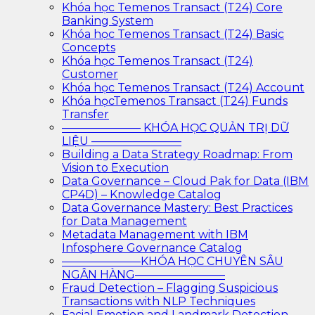
Khóa học Temenos Transact (T24) Core
Banking System
Khóa học Temenos Transact (T24) Basic
Concepts
Khóa học Temenos Transact (T24)
Customer
Khóa học Temenos Transact (T24) Account
Khóa họcTemenos Transact (T24) Funds
Transfer
——————— KHÓA HỌC QUẢN TRỊ DỮ
LIỆU ————————
Building a Data Strategy Roadmap: From
Vision to Execution
Data Governance – Cloud Pak for Data (IBM
CP4D) – Knowledge Catalog
Data Governance Mastery: Best Practices
for Data Management
Metadata Management with IBM
Infosphere Governance Catalog
———————KHÓA HỌC CHUYÊN SÂU
NGÂN HÀNG————————
Fraud Detection – Flagging Suspicious
Transactions with NLP Techniques
Facial Emotion and Landmark Detection