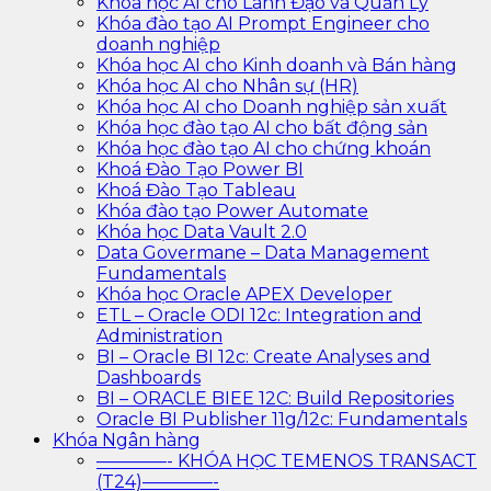
Khóa học AI cho Lãnh Đạo và Quản Lý
Khóa đào tạo AI Prompt Engineer cho
doanh nghiệp
Khóa học AI cho Kinh doanh và Bán hàng
Khóa học AI cho Nhân sự (HR)
Khóa học AI cho Doanh nghiệp sản xuất
Khóa học đào tạo AI cho bất động sản
Khóa học đào tạo AI cho chứng khoán
Khoá Đào Tạo Power BI
Khoá Đào Tạo Tableau
Khóa đào tạo Power Automate
Khóa học Data Vault 2.0
Data Govermane – Data Management
Fundamentals
Khóa học Oracle APEX Developer
ETL – Oracle ODI 12c: Integration and
Administration
BI – Oracle BI 12c: Create Analyses and
Dashboards
BI – ORACLE BIEE 12C: Build Repositories
Oracle BI Publisher 11g/12c: Fundamentals
Khóa Ngân hàng
————- KHÓA HỌC TEMENOS TRANSACT
(T24)————-