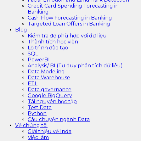
Credit Card Spending Forecasting in
Banking
Cash Flow Forecasting in Banking
Targeted Loan Offers in Banking
Blog
Kiểm tra độ phù hợp với dữ liệu
Thành tích học viên
Lộ trình đào tạo
SQL
PowerBI
Analysis/ BI (Tư duy phân tích dữ liệu)
Data Modeling
Data Warehouse
ETL
Data governance
Google BigQuery
Tài nguyên học tập
Test Data
Python
Câu chuyện ngành Data
Về chúng tôi
Giới thiệu về Inda
Việc làm