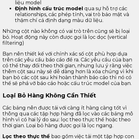
liệu model
Định hình cấu trúc model
qua sự hỗ trợ các
relationships, các phép tính, vai trò bảo mật và
thậm chí cả định dạng màu dữ liệu.
Những cột nào không có vai trò trên cũng sẽ bị loại
bỏ. Hoạt động này còn được gọi là lọc dọc (vertical
filtering)
Bạn nên thiết kế với chính xác số cột phù hợp dựa
trên các yêu cầu báo cáo đề ra. Các yêu cầu của bạn
có thể thay đổi theo thời gian, nhưng lưu ý rằng việc
thêm cột sau này sẽ dễ dàng hơn là xóa chúng vì khi
bạn bỏ các cột sau khi hoàn thành báo cáo thì nó có
thể sẽ phá vỡ báo cáo hoặc cấu trúc model của bạn.
Loại Bỏ Hàng Không Cần Thiết
Các bảng nên được tải với càng ít hàng càng tốt vì
thông qua các tập hợp hàng đã lọc vào các bảng mô
hình vì có hai lý do sau: lọc theo thực thể hoặc theo
thời gian. Loại bỏ hàng được gọi là lọc ngang.
Lọc theo thực thể
bao gồm việc tải một tập hợp con