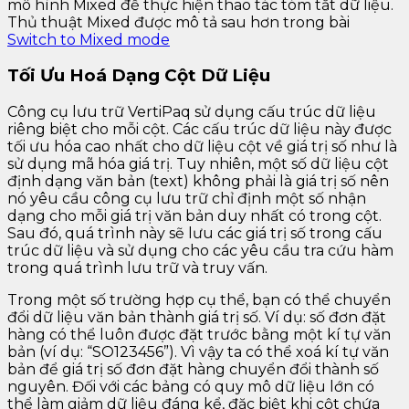
mô hình Mixed để thực hiện thao tác tóm tắt dữ liệu.
Thủ thuật Mixed được mô tả sau hơn trong bài
Switch to Mixed mode
Tối Ưu Hoá Dạng Cột Dữ Liệu
Công cụ lưu trữ VertiPaq sử dụng cấu trúc dữ liệu
riêng biệt cho mỗi cột. Các cấu trúc dữ liệu này được
tối ưu hóa cao nhất cho dữ liệu cột về giá trị số như là
sử dụng mã hóa giá trị. Tuy nhiên, một số dữ liệu cột
định dạng văn bản (text) không phải là giá trị số nên
nó yêu cầu công cụ lưu trữ chỉ định một số nhận
dạng cho mỗi giá trị văn bản duy nhất có trong cột.
Sau đó, quá trình này sẽ lưu các giá trị số trong cấu
trúc dữ liệu và sử dụng cho các yêu cầu tra cứu hàm
trong quá trình lưu trữ và truy vấn.
Trong một số trường hợp cụ thể, bạn có thể chuyển
đổi dữ liệu văn bản thành giá trị số. Ví dụ: số đơn đặt
hàng có thể luôn được đặt trước bằng một kí tự văn
bản (ví dụ: “SO123456”). Vì vậy ta có thể xoá kí tự văn
bản để giá trị số đơn đặt hàng chuyển đổi thành số
nguyên. Đối với các bảng có quy mô dữ liệu lớn có
thể làm giảm dữ liệu đáng kể, đặc biệt khi cột chứa