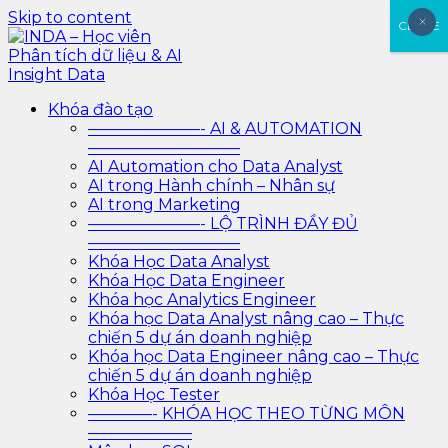
Skip to content
×
×
CLOSE
INDA – Học viên Phân tích dữ liệu & AI Insight Data
INDA – Học viện Đào tạo phân tích dữ liệu & AI chuyên
Khóa đào tạo
sâu cho ngành ngân hàng – bảo hiểm – chứng khoán
———————- AI & AUTOMATION
và doanh nghiệp với các project thực tế, cá nhân hóa
—————————–
lộ trình với AI
AI Automation cho Data Analyst
AI trong Hành chính – Nhân sự
AI trong Marketing
———————- LỘ TRÌNH ĐẦY ĐỦ
—————————–
Khóa Học Data Analyst
Khóa Học Data Engineer
Khóa học Analytics Engineer
Khóa học Data Analyst nâng cao – Thực
chiến 5 dự án doanh nghiệp
Khóa học Data Engineer nâng cao – Thực
chiến 5 dự án doanh nghiệp
Khóa Học Tester
————- KHÓA HỌC THEO TỪNG MÔN
——————–