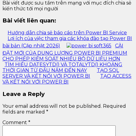
Bài viết được sưu tầm trên mạng với mục đích chia sẻ
kiến thức tới mọi người
Bài viết liên quan:
Hướng dẫn chia sẻ báo cáo trên Power BI Service
Lợi ích của việc tham gia các khóa đào tạo Power BI
bài bản (Cập nhật 2026)
CÀI
ĐẶT MỚI CỦA DUNG LƯỢNG POWER BI PREMIUM
CHO PHÉP KIỂM SOÁT NHIỀU BỘ DỮ LIỆU HƠN
TÌM HIỂU DATESYTD() VÀ TOTALYTD() KHOẢNG
THỜI GIAN TỪ ĐẦU NĂM ĐẾN NAY
TẠO SQL
SERVER VÀ KẾT NỐI VỚI POWER BI
TẠO ACCESS
VÀ KẾT NỐI VỚI POWER BI
Leave a Reply
Your email address will not be published.
Required
fields are marked
*
Comment
*