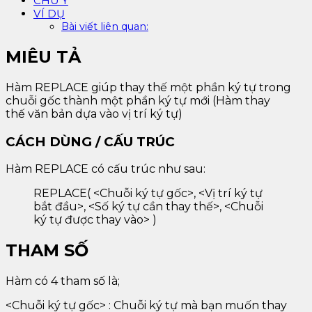
CHÚ Ý
VÍ DỤ
Bài viết liên quan:
MIÊU TẢ
Hàm REPLACE giúp thay thế một phần ký tự trong
chuỗi gốc thành một phần ký tự mới (Hàm thay
thế văn bản dựa vào vị trí ký tự)
CÁCH DÙNG / CẤU TRÚC
Hàm REPLACE có cấu trúc như sau:
REPLACE( <Chuỗi ký tự gốc>, <Vị trí ký tự
bắt đầu>, <Số ký tự cần thay thế>, <Chuỗi
ký tự được thay vào> )
THAM SỐ
Hàm có 4 tham số là;
<Chuỗi ký tự gốc> : Chuỗi ký tự mà bạn muốn thay