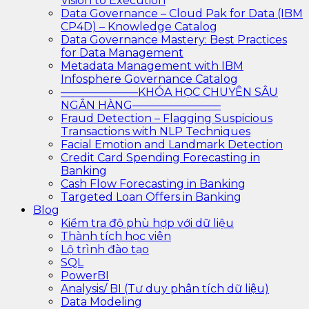
Vision to Execution
Data Governance – Cloud Pak for Data (IBM
CP4D) – Knowledge Catalog
Data Governance Mastery: Best Practices
for Data Management
Metadata Management with IBM
Infosphere Governance Catalog
———————KHÓA HỌC CHUYÊN SÂU
NGÂN HÀNG————————
Fraud Detection – Flagging Suspicious
Transactions with NLP Techniques
Facial Emotion and Landmark Detection
Credit Card Spending Forecasting in
Banking
Cash Flow Forecasting in Banking
Targeted Loan Offers in Banking
Blog
Kiểm tra độ phù hợp với dữ liệu
Thành tích học viên
Lộ trình đào tạo
SQL
PowerBI
Analysis/ BI (Tư duy phân tích dữ liệu)
Data Modeling