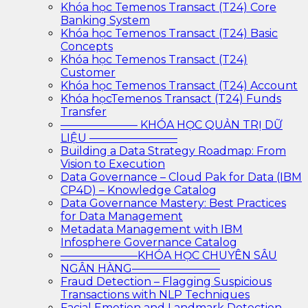
Khóa học Temenos Transact (T24) Core
Banking System
Khóa học Temenos Transact (T24) Basic
Concepts
Khóa học Temenos Transact (T24)
Customer
Khóa học Temenos Transact (T24) Account
Khóa họcTemenos Transact (T24) Funds
Transfer
——————— KHÓA HỌC QUẢN TRỊ DỮ
LIỆU ————————
Building a Data Strategy Roadmap: From
Vision to Execution
Data Governance – Cloud Pak for Data (IBM
CP4D) – Knowledge Catalog
Data Governance Mastery: Best Practices
for Data Management
Metadata Management with IBM
Infosphere Governance Catalog
———————KHÓA HỌC CHUYÊN SÂU
NGÂN HÀNG————————
Fraud Detection – Flagging Suspicious
Transactions with NLP Techniques
Facial Emotion and Landmark Detection