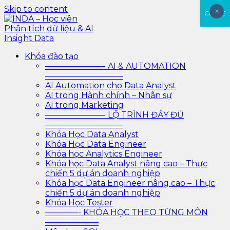
Skip to content
×
×
CLOSE
INDA – Học viên Phân tích dữ liệu & AI Insight Data
INDA – Học viện Đào tạo phân tích dữ liệu & AI chuyên
Khóa đào tạo
sâu cho ngành ngân hàng – bảo hiểm – chứng khoán
———————- AI & AUTOMATION
và doanh nghiệp với các project thực tế, cá nhân hóa
—————————–
lộ trình với AI
AI Automation cho Data Analyst
AI trong Hành chính – Nhân sự
AI trong Marketing
———————- LỘ TRÌNH ĐẦY ĐỦ
—————————–
Khóa Học Data Analyst
Khóa Học Data Engineer
Khóa học Analytics Engineer
Khóa học Data Analyst nâng cao – Thực
chiến 5 dự án doanh nghiệp
Khóa học Data Engineer nâng cao – Thực
chiến 5 dự án doanh nghiệp
Khóa Học Tester
————- KHÓA HỌC THEO TỪNG MÔN
——————–