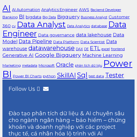
AI
AI Automation
Analytics Engineer
AWS
Backend Developer
BI
Bigquery
bigdata
Customer
Banking
Big Data
Business Analyst
Data Analyst
Data
360
cv
database
Data Analytics
Engineer
data lakehouse
Data
Data governance
Data Pipeline
Model
Data
Data Platform
Data Scientist
datawarehouse
ETL
warehouse
excel
DAX
DE
frontend
Google Bigquery
Generative AI
Machine Learning
Power
Oracle
Marketing
Microsoft
metadata
phân tích dữ liệu
BI
Sql
SkillAI
Tester
Power BI Charts
python
test data
Follow Us
Đào tạo phân tích dữ liệu & AI chuyên sâu
cho ngành ngân hàng – bảo hiểm – chứng
khoán và doanh nghiệp với các project
thực tế, cá nhân hóa lộ trình với AI