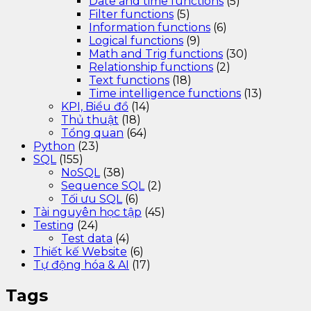
Date and time functions
(5)
Filter functions
(5)
Information functions
(6)
Logical functions
(9)
Math and Trig functions
(30)
Relationship functions
(2)
Text functions
(18)
Time intelligence functions
(13)
KPI, Biểu đồ
(14)
Thủ thuật
(18)
Tổng quan
(64)
Python
(23)
SQL
(155)
NoSQL
(38)
Sequence SQL
(2)
Tối ưu SQL
(6)
Tài nguyên học tập
(45)
Testing
(24)
Test data
(4)
Thiết kế Website
(6)
Tự động hóa & AI
(17)
Tags