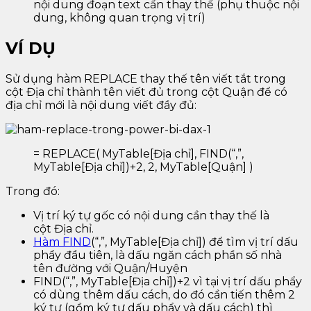
nội dung đoạn text cần thay thế (phụ thuộc nội
dung, không quan trọng vị trí)
VÍ DỤ
Sử dụng hàm REPLACE thay thế tên viết tắt trong
cột Địa chỉ thành tên viết đủ trong cột Quận để có
địa chỉ mới là nội dung viết đầy đủ:
= REPLACE( MyTable[Địa chỉ], FIND(“,”,
MyTable[Địa chỉ])+2, 2, MyTable[Quận] )
Trong đó:
Vị trí ký tự gốc có nội dung cần thay thế là
cột Địa chỉ.
Hàm FIND
(“,”, MyTable[Địa chỉ]) để tìm vị trí dấu
phẩy đầu tiên, là dấu ngăn cách phần số nhà
tên đường với Quận/Huyện
FIND(“,”, MyTable[Địa chỉ])+2 vì tại vị trí dấu phẩy
có dùng thêm dấu cách, do đó cần tiến thêm 2
ký tự (gồm ký tự dấu phẩy và dấu cách) thì