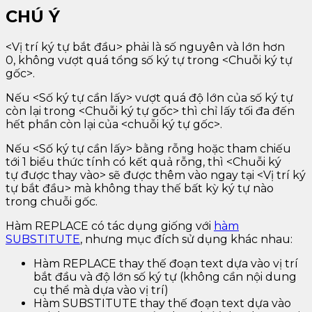
CHÚ Ý
<Vị trí ký tự bắt đầu> phải là số nguyên và lớn hơn
0, không vượt quá tổng số ký tự trong <Chuỗi ký tự
gốc>.
Nếu <Số ký tự cần lấy> vượt quá độ lớn của số ký tự
còn lại trong <Chuỗi ký tự gốc> thì chỉ lấy tối đa đến
hết phần còn lại của <chuỗi ký tự gốc>.
Nếu <Số ký tự cần lấy> bằng rỗng hoặc tham chiếu
tới 1 biểu thức tính có kết quả rỗng, thì <Chuỗi ký
tự được thay vào> sẽ được thêm vào ngay tại <Vị trí ký
tự bắt đầu> mà không thay thế bất kỳ ký tự nào
trong chuỗi gốc.
Hàm REPLACE có tác dụng giống với
hàm
SUBSTITUTE
, nhưng mục đích sử dụng khác nhau:
Hàm REPLACE thay thế đoạn text dựa vào vị trí
bắt đầu và độ lớn số ký tự (không cần nội dung
cụ thể mà dựa vào vị trí)
Hàm SUBSTITUTE thay thế đoạn text dựa vào