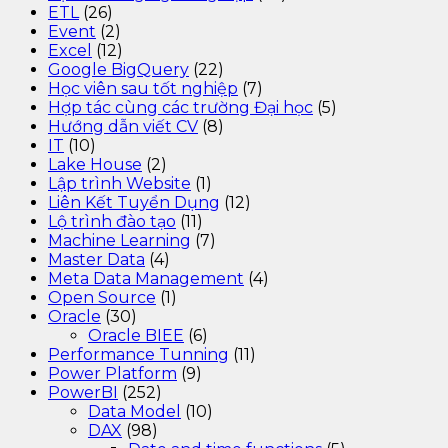
ETL
(26)
Event
(2)
Excel
(12)
Google BigQuery
(22)
Học viên sau tốt nghiệp
(7)
Hợp tác cùng các trường Đại học
(5)
Hướng dẫn viết CV
(8)
IT
(10)
Lake House
(2)
Lập trình Website
(1)
Liên Kết Tuyển Dụng
(12)
Lộ trình đào tạo
(11)
Machine Learning
(7)
Master Data
(4)
Meta Data Management
(4)
Open Source
(1)
Oracle
(30)
Oracle BIEE
(6)
Performance Tunning
(11)
Power Platform
(9)
PowerBI
(252)
Data Model
(10)
DAX
(98)