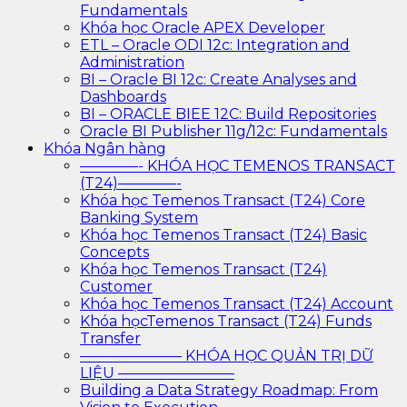
Fundamentals
Khóa học Oracle APEX Developer
ETL – Oracle ODI 12c: Integration and
Administration
BI – Oracle BI 12c: Create Analyses and
Dashboards
BI – ORACLE BIEE 12C: Build Repositories
Oracle BI Publisher 11g/12c: Fundamentals
Khóa Ngân hàng
————- KHÓA HỌC TEMENOS TRANSACT
(T24)————-
Khóa học Temenos Transact (T24) Core
Banking System
Khóa học Temenos Transact (T24) Basic
Concepts
Khóa học Temenos Transact (T24)
Customer
Khóa học Temenos Transact (T24) Account
Khóa họcTemenos Transact (T24) Funds
Transfer
——————— KHÓA HỌC QUẢN TRỊ DỮ
LIỆU ————————
Building a Data Strategy Roadmap: From