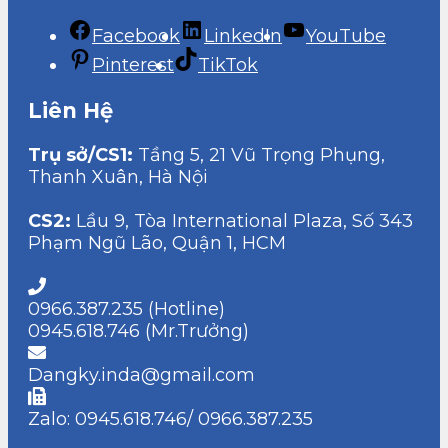
Facebook
LinkedIn
YouTube
Pinterest
TikTok
Liên Hệ
Trụ sở/CS1:
Tầng 5, 21 Vũ Trọng Phụng,
Thanh Xuân, Hà Nội
CS2:
Lầu 9, Tòa International Plaza, Số 343
Phạm Ngũ Lão, Quận 1, HCM
0966.387.235 (Hotline)
0945.618.746 (Mr.Trưởng)
Dangky.inda@gmail.com
Zalo: 0945.618.746/ 0966.387.235