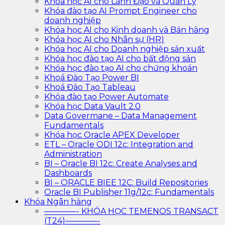
Khóa học AI cho Lãnh Đạo và Quản Lý
Khóa đào tạo AI Prompt Engineer cho
doanh nghiệp
Khóa học AI cho Kinh doanh và Bán hàng
Khóa học AI cho Nhân sự (HR)
Khóa học AI cho Doanh nghiệp sản xuất
Khóa học đào tạo AI cho bất động sản
Khóa học đào tạo AI cho chứng khoán
Khoá Đào Tạo Power BI
Khoá Đào Tạo Tableau
Khóa đào tạo Power Automate
Khóa học Data Vault 2.0
Data Govermane – Data Management
Fundamentals
Khóa học Oracle APEX Developer
ETL – Oracle ODI 12c: Integration and
Administration
BI – Oracle BI 12c: Create Analyses and
Dashboards
BI – ORACLE BIEE 12C: Build Repositories
Oracle BI Publisher 11g/12c: Fundamentals
Khóa Ngân hàng
————- KHÓA HỌC TEMENOS TRANSACT
(T24)————-