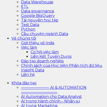
Data Warehouse
ETL
Data governance
Google BigQuery
Tài nguyên học tập
Test Data
Python
Câu chuyện ngành Data
Về chúng tôi
Giới thiệu về Inda
Việc làm
Cơ hội việc làm
Liên Kết Tuyển Dụng
Đào tạo doanh nghiệp
Chính sách của Học Viện Phân tích dữ liệu
Insight Data
Liên hệ
Khóa đào tạo
———————- AI & AUTOMATION
—————————–
AI Automation cho Data Analyst
AI trong Hành chính – Nhân sự
AI trong Marketing