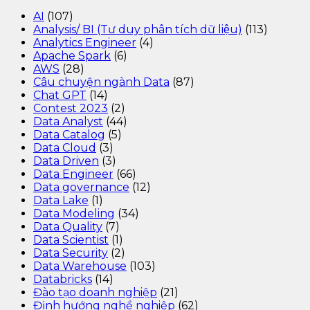
AI
(107)
Analysis/ BI (Tư duy phân tích dữ liệu)
(113)
Analytics Engineer
(4)
Apache Spark
(6)
AWS
(28)
Câu chuyện ngành Data
(87)
Chat GPT
(14)
Contest 2023
(2)
Data Analyst
(44)
Data Catalog
(5)
Data Cloud
(3)
Data Driven
(3)
Data Engineer
(66)
Data governance
(12)
Data Lake
(1)
Data Modeling
(34)
Data Quality
(7)
Data Scientist
(1)
Data Security
(2)
Data Warehouse
(103)
Databricks
(14)
Đào tạo doanh nghiệp
(21)
Định hướng nghề nghiệp
(62)