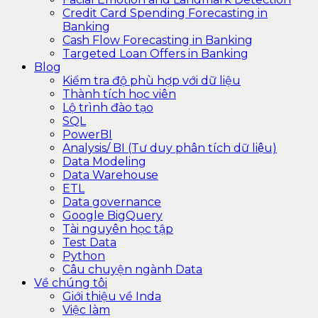
Credit Card Spending Forecasting in
Banking
Cash Flow Forecasting in Banking
Targeted Loan Offers in Banking
Blog
Kiểm tra độ phù hợp với dữ liệu
Thành tích học viên
Lộ trình đào tạo
SQL
PowerBI
Analysis/ BI (Tư duy phân tích dữ liệu)
Data Modeling
Data Warehouse
ETL
Data governance
Google BigQuery
Tài nguyên học tập
Test Data
Python
Câu chuyện ngành Data
Về chúng tôi
Giới thiệu về Inda
Việc làm