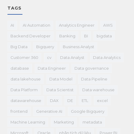
TAGS
AI
AI Automation
Analytics Engineer
AWS
Backend Developer
Banking
BI
bigdata
Big Data
Bigquery
Business Analyst
Customer 360
cv
Data Analyst
Data Analytics
database
Data Engineer
Data governance
data lakehouse
Data Model
Data Pipeline
Data Platform
Data Scientist
Data warehouse
datawarehouse
DAX
DE
ETL
excel
frontend
Generative AI
Google Bigquery
Machine Learning
Marketing
metadata
Microsoft
Oracle
phân tích dữ liệu
Power BI