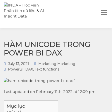
INDA – Học viện Đào tạo phân tích dữ
INDA – HỌC VIÊN
liệu & AI chuyên sâu cho ngành ngân
PHÂN TÍCH DỮ
hàng – bảo hiểm – chứng khoán và
LIỆU & AI INSIGHT
doanh nghiệp với các project thực tế,
DATA
cá nhân hóa lộ trình với AI
HÀM UNICODE TRONG
POWER BI DAX
July 13, 2021
Marketing Marketing
PowerBI
,
DAX
,
Text functions
Last updated on February 11th, 2022 at 12:09 pm
Mục lục