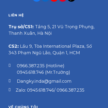
LIÊN HỆ
Trụ sở/CS1:
Tầng 5, 21 Vũ Trọng Phụng,
Thanh Xuân, Hà Nội
CS2:
Lầu 9, Tòa International Plaza, Số
343 Phạm Ngũ Lão, Quận 1, HCM
0966.387.235 (Hotline)
0945.618.746 (Mr.Trưởng)
Dangky.inda@gmail.com
Zalo: 0945.618.746/ 0966.387.235
VỀ CHÚNG TÔI