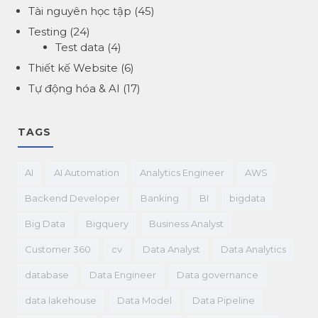
Tài nguyên học tập
(45)
Testing
(24)
Test data
(4)
Thiết kế Website
(6)
Tự động hóa & AI
(17)
TAGS
AI
AI Automation
Analytics Engineer
AWS
Backend Developer
Banking
BI
bigdata
Big Data
Bigquery
Business Analyst
Customer 360
cv
Data Analyst
Data Analytics
database
Data Engineer
Data governance
data lakehouse
Data Model
Data Pipeline