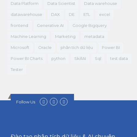
Data Platform
Data Scientist
Data warehouse
datawarehouse
DAX
DE
ETL
excel
frontend
Generative AI
Google Bigquery
Machine Learning
Marketing
metadata
Microsoft
Oracle
phân tích dữ liệu
Power BI
Power BI Charts
python
SkillAI
Sql
test data
Tester
Follow Us
Đào tạo phân tích dữ liệu & AI chuyên