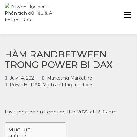
INDA – Học viện Đào tạo phân tích dữ
INDA – HỌC VIÊN
liệu & AI chuyên sâu cho ngành ngân
PHÂN TÍCH DỮ
hàng – bảo hiểm – chứng khoán và
LIỆU & AI INSIGHT
doanh nghiệp với các project thực tế,
DATA
cá nhân hóa lộ trình với AI
HÀM RANDBETWEEN
TRONG POWER BI DAX
July 14, 2021
Marketing Marketing
PowerBI
,
DAX
,
Math and Trig functions
Last updated on February 11th, 2022 at 12:05 pm
Mục lục
MIÊU TẢ