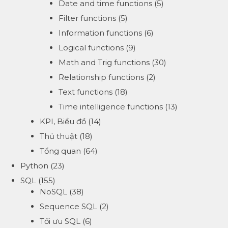
Date and time functions
(5)
Filter functions
(5)
Information functions
(6)
Logical functions
(9)
Math and Trig functions
(30)
Relationship functions
(2)
Text functions
(18)
Time intelligence functions
(13)
KPI, Biểu đồ
(14)
Thủ thuật
(18)
Tổng quan
(64)
Python
(23)
SQL
(155)
NoSQL
(38)
Sequence SQL
(2)
Tối ưu SQL
(6)