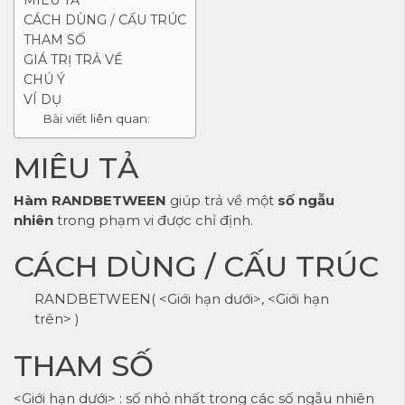
CÁCH DÙNG / CẤU TRÚC
THAM SỐ
GIÁ TRỊ TRẢ VỀ
CHÚ Ý
VÍ DỤ
Bài viết liên quan:
MIÊU TẢ
Hàm RANDBETWEEN
giúp trả về một
số ngẫu
nhiên
trong phạm vi được chỉ định.
CÁCH DÙNG / CẤU TRÚC
RANDBETWEEN( <Giới hạn dưới>, <Giới hạn
trên> )
THAM SỐ
<Giới hạn dưới> : số nhỏ nhất trong các số ngẫu nhiên