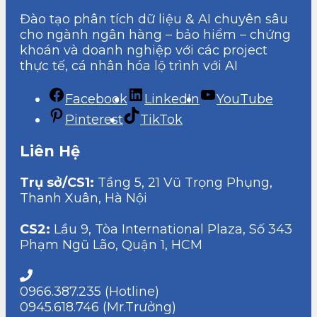
Đào tạo phân tích dữ liệu & AI chuyên sâu
cho ngành ngân hàng – bảo hiểm – chứng
khoán và doanh nghiệp với các project
thực tế, cá nhân hóa lộ trình với AI
Facebook
LinkedIn
YouTube
Pinterest
TikTok
Liên Hệ
Trụ sở/CS1:
Tầng 5, 21 Vũ Trọng Phụng,
Thanh Xuân, Hà Nội
CS2:
Lầu 9, Tòa International Plaza, Số 343
Phạm Ngũ Lão, Quận 1, HCM
0966.387.235 (Hotline)
0945.618.746 (Mr.Trưởng)