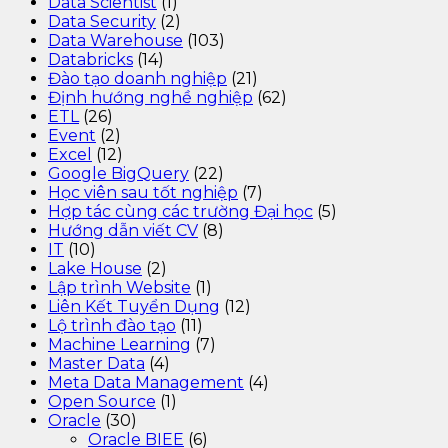
Data Scientist
(1)
Data Security
(2)
Data Warehouse
(103)
Databricks
(14)
Đào tạo doanh nghiệp
(21)
Định hướng nghề nghiệp
(62)
ETL
(26)
Event
(2)
Excel
(12)
Google BigQuery
(22)
Học viên sau tốt nghiệp
(7)
Hợp tác cùng các trường Đại học
(5)
Hướng dẫn viết CV
(8)
IT
(10)
Lake House
(2)
Lập trình Website
(1)
Liên Kết Tuyển Dụng
(12)
Lộ trình đào tạo
(11)
Machine Learning
(7)
Master Data
(4)
Meta Data Management
(4)
Open Source
(1)
Oracle
(30)
Oracle BIEE
(6)