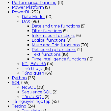
Performance Tunning
(11)
Power Platform
(9)
PowerBI
(252)
Data Model
(10)
DAX
(98)
Date and time functions
(5)
Filter functions
(5)
Information functions
(6)
Logical functions
(9)
Math and Trig functions
(30)
Relationship functions
(2)
Text functions
(18)
Time intelligence functions
(13)
KPI, Biểu đồ
(14)
Thủ thuật
(18)
Tổng quan
(64)
Python
(23)
SQL
(155)
NoSQL
(38)
Sequence SQL
(2)
Tối ưu SQL
(6)
Tài nguyên học tập
(45)
Testing
(24)
Test data
(4)