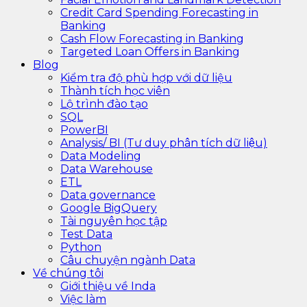
Credit Card Spending Forecasting in
Banking
Cash Flow Forecasting in Banking
Targeted Loan Offers in Banking
Blog
Kiểm tra độ phù hợp với dữ liệu
Thành tích học viên
Lộ trình đào tạo
SQL
PowerBI
Analysis/ BI (Tư duy phân tích dữ liệu)
Data Modeling
Data Warehouse
ETL
Data governance
Google BigQuery
Tài nguyên học tập
Test Data
Python
Câu chuyện ngành Data
Về chúng tôi
Giới thiệu về Inda
Việc làm