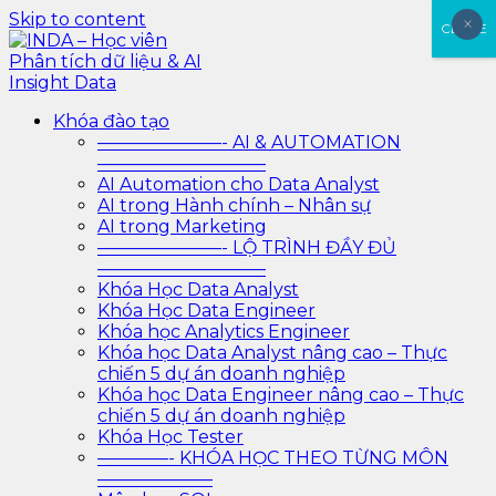
Skip to content
×
×
CLOSE
INDA – Học viên Phân tích dữ liệu & AI Insight Data
INDA – Học viện Đào tạo phân tích dữ liệu & AI chuyên
Khóa đào tạo
sâu cho ngành ngân hàng – bảo hiểm – chứng khoán
———————- AI & AUTOMATION
và doanh nghiệp với các project thực tế, cá nhân hóa
—————————–
lộ trình với AI
AI Automation cho Data Analyst
AI trong Hành chính – Nhân sự
AI trong Marketing
———————- LỘ TRÌNH ĐẦY ĐỦ
—————————–
Khóa Học Data Analyst
Khóa Học Data Engineer
Khóa học Analytics Engineer
Khóa học Data Analyst nâng cao – Thực
chiến 5 dự án doanh nghiệp
Khóa học Data Engineer nâng cao – Thực
chiến 5 dự án doanh nghiệp
Khóa Học Tester
————- KHÓA HỌC THEO TỪNG MÔN
——————–