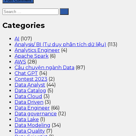
Categories
AI
(107)
Analysis/ BI (Tư duy phân tích dữ liệu)
(113)
Analytics Engineer
(4)
Apache Spark
(6)
AWS
(28)
Câu chuyện ngành Data
(87)
Chat GPT
(14)
Contest 2023
(2)
Data Analyst
(44)
Data Catalog
(5)
Data Cloud
(3)
Data Driven
(3)
Data Engineer
(66)
Data governance
(12)
Data Lake
(1)
Data Modeling
(34)
Data Quality
(7)