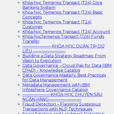
Khóa học Temenos Transact (T24) Core
Banking System
Khóa học Temenos Transact (T24) Basic
Concepts
Khóa học Temenos Transact (T24)
Customer
Khóa học Temenos Transact (T24) Account
Khóa họcTemenos Transact (T24) Funds
Transfer
——————— KHÓA HỌC QUẢN TRỊ DỮ
LIỆU ————————
Building a Data Strategy Roadmap: From
Vision to Execution
Data Governance – Cloud Pak for Data (IBM
CP4D) – Knowledge Catalog
Data Governance Mastery: Best Practices
for Data Management
Metadata Management with IBM
Infosphere Governance Catalog
———————KHÓA HỌC CHUYÊN SÂU
NGÂN HÀNG————————
Fraud Detection – Flagging Suspicious
Transactions with NLP Techniques
Facial Emotion and Landmark Detection