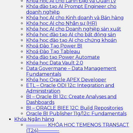
Khóa học AI cho Lãnh Đạo và Quản Lý
Khóa đào tạo AI Prompt Engineer cho
doanh nghiệp
Khóa học AI cho Kinh doanh và Bán hàng
Khóa học AI cho Nhân sự (HR)
Khóa học AI cho Doanh nghiệp sản xuất
Khóa học đào tạo AI cho bất động sản
Khóa học đào tạo AI cho chứng khoán
Khoá Đào Tạo Power BI
Khoá Đào Tạo Tableau
Khóa đào tạo Power Automate
Khóa học Data Vault 2.0
Data Govermane – Data Management
Fundamentals
Khóa học Oracle APEX Developer
ETL – Oracle ODI 12c: Integration and
Administration
BI – Oracle BI 12c: Create Analyses and
Dashboards
BI – ORACLE BIEE 12C: Build Repositories
Oracle BI Publisher 11g/12c: Fundamentals
Khóa Ngân hàng
————- KHÓA HỌC TEMENOS TRANSACT
(T24)————-