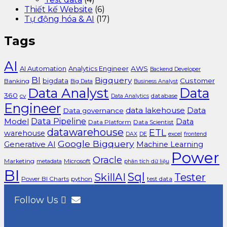
Thiết kế Website
(6)
Tự động hóa & AI
(17)
Tags
AI
AI Automation
Analytics Engineer
AWS
Backend Developer
BI
Bigquery
bigdata
Customer
Banking
Big Data
Business Analyst
Data Analyst
Data
360
cv
database
Data Analytics
Engineer
data lakehouse
Data
Data governance
Data Pipeline
Model
Data
Data Platform
Data Scientist
datawarehouse
ETL
warehouse
excel
DAX
DE
frontend
Google Bigquery
Generative AI
Machine Learning
Power
Oracle
Marketing
Microsoft
metadata
phân tích dữ liệu
BI
Sql
SkillAI
Tester
Power BI Charts
python
test data
Follow Us