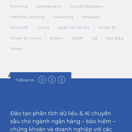
frontend
Generative AI
Google Bigquery
Machine Learning
Marketing
metadata
Microsoft
Oracle
phân tích dữ liệu
Power BI
Power BI Charts
python
SkillAI
Sql
test data
Tester
Follow Us
Đào tạo phân tích dữ liệu & AI chuyên
sâu cho ngành ngân hàng – bảo hiểm –
chứng khoán và doanh nghiệp với các