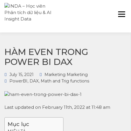
INDA – Học viện Đào tạo phân tích dữ
INDA – HỌC VIÊN
liệu & AI chuyên sâu cho ngành ngân
PHÂN TÍCH DỮ
hàng – bảo hiểm – chứng khoán và
LIỆU & AI INSIGHT
doanh nghiệp với các project thực tế,
DATA
cá nhân hóa lộ trình với AI
HÀM EVEN TRONG
POWER BI DAX
July 15, 2021
Marketing Marketing
PowerBI
,
DAX
,
Math and Trig functions
Last updated on February 11th, 2022 at 11:48 am
Mục lục