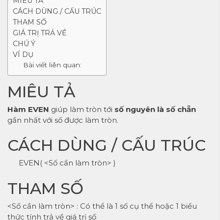
MIÊU TẢ
CÁCH DÙNG / CẤU TRÚC
THAM SỐ
GIÁ TRỊ TRẢ VỀ
CHÚ Ý
VÍ DỤ
Bài viết liên quan:
MIÊU TẢ
Hàm EVEN
giúp làm tròn tới
số nguyên là số chẵn
gần nhất với số được làm tròn.
CÁCH DÙNG / CẤU TRÚC
EVEN( <Số cần làm tròn> )
THAM SỐ
<Số cần làm tròn> : Có thể là 1 số cụ thể hoặc 1 biểu
thức tính trả về giá trị số