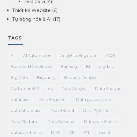
Test data
(4)
Thiết kế Website
(6)
Tự động hóa & AI
(17)
TAGS
AI
AI Automation
Analytics Engineer
AWS
Backend Developer
Banking
BI
bigdata
Big Data
Bigquery
Business Analyst
Customer 360
cv
Data Analyst
Data Analytics
database
Data Engineer
Data governance
data lakehouse
Data Model
Data Pipeline
Data Platform
Data Scientist
Data warehouse
datawarehouse
DAX
DE
ETL
excel