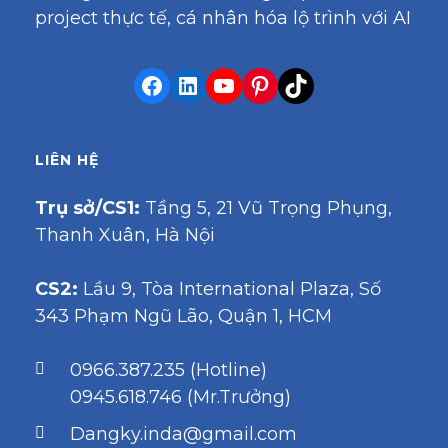
project thực tế, cá nhân hóa lộ trình với AI
LIÊN HỆ
Trụ sở/CS1:
Tầng 5, 21 Vũ Trọng Phụng,
Thanh Xuân, Hà Nội
CS2:
Lầu 9, Tòa International Plaza, Số
343 Phạm Ngũ Lão, Quận 1, HCM
0966.387.235 (Hotline)
0945.618.746 (Mr.Trưởng)
Dangky.inda@gmail.com