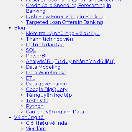
Credit Card Spending Forecasting in
Banking
Cash Flow Forecasting in Banking
Targeted Loan Offers in Banking
Blog
Kiểm tra độ phù hợp với dữ liệu
Thành tích học viên
Lộ trình đào tạo
SQL
PowerBI
Analysis/ BI (Tư duy phân tích dữ liệu)
Data Modeling
Data Warehouse
ETL
Data governance
Google BigQuery
Tài nguyên học tập
Test Data
Python
Câu chuyện ngành Data
Về chúng tôi
Giới thiệu về Inda
Việc làm