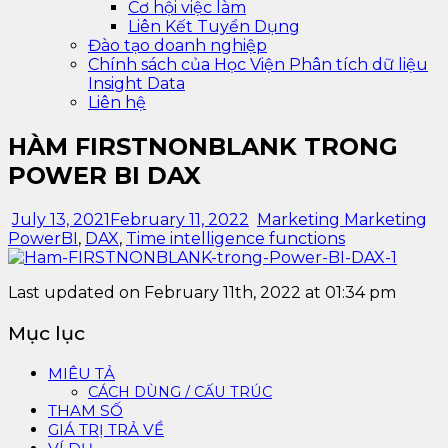
Cơ hội việc làm
Liên Kết Tuyển Dụng
Đào tạo doanh nghiệp
Chính sách của Học Viện Phân tích dữ liệu
Insight Data
Liên hệ
HÀM FIRSTNONBLANK TRONG
POWER BI DAX
July 13, 2021
February 11, 2022
Marketing Marketing
PowerBI
,
DAX
,
Time intelligence functions
Last updated on February 11th, 2022 at 01:34 pm
Mục lục
MIÊU TẢ
CÁCH DÙNG / CẤU TRÚC
THAM SỐ
GIÁ TRỊ TRẢ VỀ