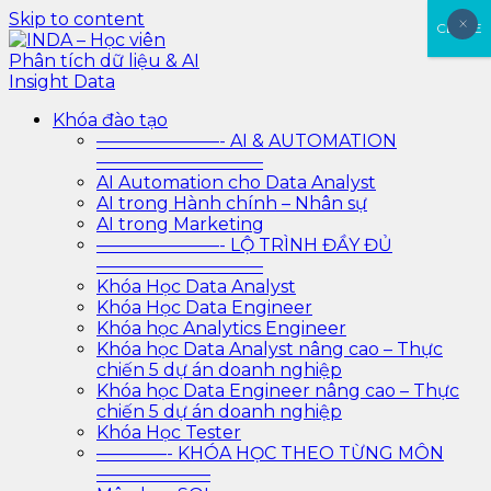
Skip to content
×
×
CLOSE
INDA – Học viên Phân tích dữ liệu & AI Insight Data
INDA – Học viện Đào tạo phân tích dữ liệu & AI chuyên
Khóa đào tạo
sâu cho ngành ngân hàng – bảo hiểm – chứng khoán
———————- AI & AUTOMATION
và doanh nghiệp với các project thực tế, cá nhân hóa
—————————–
lộ trình với AI
AI Automation cho Data Analyst
AI trong Hành chính – Nhân sự
AI trong Marketing
———————- LỘ TRÌNH ĐẦY ĐỦ
—————————–
Khóa Học Data Analyst
Khóa Học Data Engineer
Khóa học Analytics Engineer
Khóa học Data Analyst nâng cao – Thực
chiến 5 dự án doanh nghiệp
Khóa học Data Engineer nâng cao – Thực
chiến 5 dự án doanh nghiệp
Khóa Học Tester
————- KHÓA HỌC THEO TỪNG MÔN
——————–