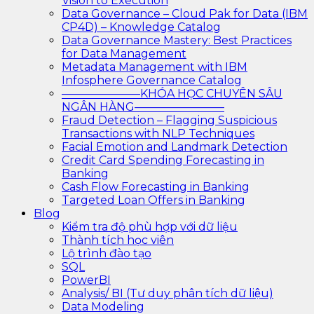
Vision to Execution
Data Governance – Cloud Pak for Data (IBM
CP4D) – Knowledge Catalog
Data Governance Mastery: Best Practices
for Data Management
Metadata Management with IBM
Infosphere Governance Catalog
———————KHÓA HỌC CHUYÊN SÂU
NGÂN HÀNG————————
Fraud Detection – Flagging Suspicious
Transactions with NLP Techniques
Facial Emotion and Landmark Detection
Credit Card Spending Forecasting in
Banking
Cash Flow Forecasting in Banking
Targeted Loan Offers in Banking
Blog
Kiểm tra độ phù hợp với dữ liệu
Thành tích học viên
Lộ trình đào tạo
SQL
PowerBI
Analysis/ BI (Tư duy phân tích dữ liệu)
Data Modeling