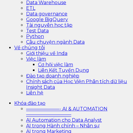
Data Warehouse
ETL
Data governance
Google BigQuery
Tài nguyên học tập
Test Data
Python
Câu chuyện ngành Data
Về chúng tôi
Giới thiệu về Inda
Việc làm
Cơ hội việc làm
Liên Kết Tuyển Dụng
Đào tạo doanh nghiệp
Chính sách của Học Viện Phân tích dữ liệu
Insight Data
Liên hệ
Khóa đào tạo
———————- AI & AUTOMATION
—————————–
AI Automation cho Data Analyst
AI trong Hành chính – Nhân sự
AI trong Marketing