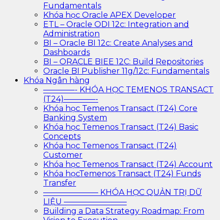
Fundamentals
Khóa học Oracle APEX Developer
ETL – Oracle ODI 12c: Integration and
Administration
BI – Oracle BI 12c: Create Analyses and
Dashboards
BI – ORACLE BIEE 12C: Build Repositories
Oracle BI Publisher 11g/12c: Fundamentals
Khóa Ngân hàng
————- KHÓA HỌC TEMENOS TRANSACT
(T24)————-
Khóa học Temenos Transact (T24) Core
Banking System
Khóa học Temenos Transact (T24) Basic
Concepts
Khóa học Temenos Transact (T24)
Customer
Khóa học Temenos Transact (T24) Account
Khóa họcTemenos Transact (T24) Funds
Transfer
——————— KHÓA HỌC QUẢN TRỊ DỮ
LIỆU ————————
Building a Data Strategy Roadmap: From