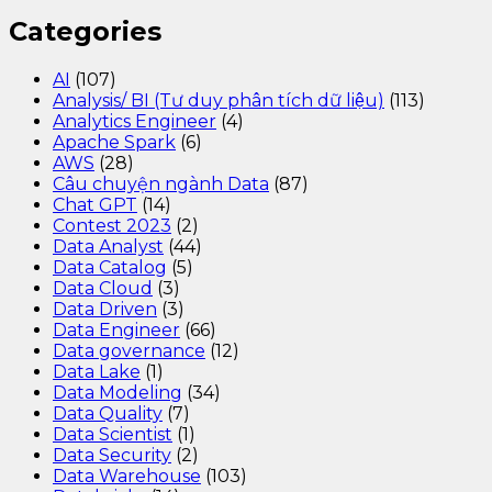
Categories
AI
(107)
Analysis/ BI (Tư duy phân tích dữ liệu)
(113)
Analytics Engineer
(4)
Apache Spark
(6)
AWS
(28)
Câu chuyện ngành Data
(87)
Chat GPT
(14)
Contest 2023
(2)
Data Analyst
(44)
Data Catalog
(5)
Data Cloud
(3)
Data Driven
(3)
Data Engineer
(66)
Data governance
(12)
Data Lake
(1)
Data Modeling
(34)
Data Quality
(7)
Data Scientist
(1)
Data Security
(2)
Data Warehouse
(103)