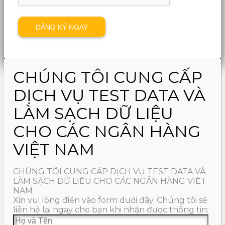
CHÚNG TÔI CUNG CẤP
DỊCH VỤ TEST DATA VÀ
LÀM SẠCH DỮ LIỆU
CHO CÁC NGÂN HÀNG
VIỆT NAM
CHÚNG TÔI CUNG CẤP DỊCH VỤ TEST DATA VÀ
LÀM SẠCH DỮ LIỆU CHO CÁC NGÂN HÀNG VIỆT
NAM
Xin vui lòng điền vào form dưới đây. Chúng tôi sẽ
liên hệ lại ngay cho bạn khi nhận được thông tin: