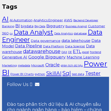
Tags
AI
AI Automation
Analytics Engineer
AWS
Backend Developer
BI
Bigquery
bigdata
Customer
Banking
Big Data
Business Analyst
Data Analyst
Data
360
cv
database
Data Analytics
Engineer
data lakehouse
Data
Data governance
Data Pipeline
Model
Data
Data Platform
Data Scientist
datawarehouse
ETL
warehouse
excel
DAX
DE
frontend
Google Bigquery
Generative AI
Machine Learning
Power
Oracle
Marketing
Microsoft
metadata
phân tích dữ liệu
BI
Sql
SkillAI
Tester
Power BI Charts
python
test data
Follow Us
Đào tạo phân tích dữ liệu & AI chuyên sâu
cho ngành ngân hàng – bảo hiểm – chứng