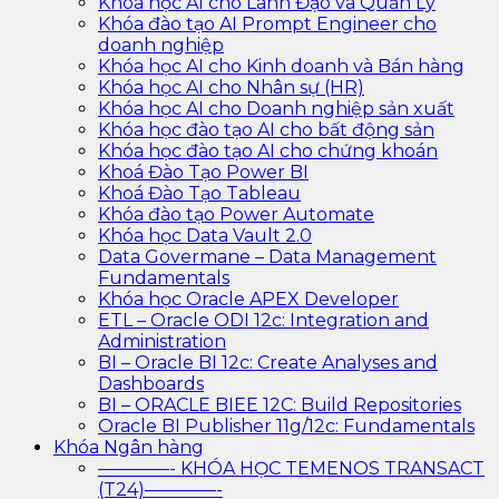
Khóa học AI cho Lãnh Đạo và Quản Lý
Khóa đào tạo AI Prompt Engineer cho
doanh nghiệp
Khóa học AI cho Kinh doanh và Bán hàng
Khóa học AI cho Nhân sự (HR)
Khóa học AI cho Doanh nghiệp sản xuất
Khóa học đào tạo AI cho bất động sản
Khóa học đào tạo AI cho chứng khoán
Khoá Đào Tạo Power BI
Khoá Đào Tạo Tableau
Khóa đào tạo Power Automate
Khóa học Data Vault 2.0
Data Govermane – Data Management
Fundamentals
Khóa học Oracle APEX Developer
ETL – Oracle ODI 12c: Integration and
Administration
BI – Oracle BI 12c: Create Analyses and
Dashboards
BI – ORACLE BIEE 12C: Build Repositories
Oracle BI Publisher 11g/12c: Fundamentals
Khóa Ngân hàng
————- KHÓA HỌC TEMENOS TRANSACT
(T24)————-