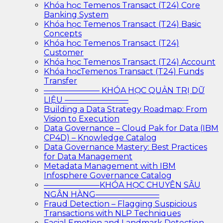
Khóa học Temenos Transact (T24) Core
Banking System
Khóa học Temenos Transact (T24) Basic
Concepts
Khóa học Temenos Transact (T24)
Customer
Khóa học Temenos Transact (T24) Account
Khóa họcTemenos Transact (T24) Funds
Transfer
——————— KHÓA HỌC QUẢN TRỊ DỮ
LIỆU ————————
Building a Data Strategy Roadmap: From
Vision to Execution
Data Governance – Cloud Pak for Data (IBM
CP4D) – Knowledge Catalog
Data Governance Mastery: Best Practices
for Data Management
Metadata Management with IBM
Infosphere Governance Catalog
———————KHÓA HỌC CHUYÊN SÂU
NGÂN HÀNG————————
Fraud Detection – Flagging Suspicious
Transactions with NLP Techniques
Facial Emotion and Landmark Detection