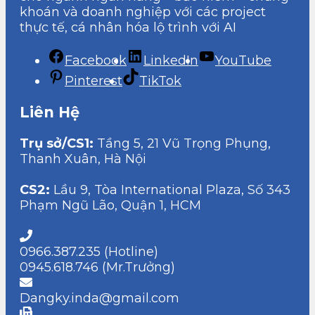
khoán và doanh nghiệp với các project
thực tế, cá nhân hóa lộ trình với AI
Facebook
LinkedIn
YouTube
Pinterest
TikTok
Liên Hệ
Trụ sở/CS1:
Tầng 5, 21 Vũ Trọng Phụng,
Thanh Xuân, Hà Nội
CS2:
Lầu 9, Tòa International Plaza, Số 343
Phạm Ngũ Lão, Quận 1, HCM
0966.387.235 (Hotline)
0945.618.746 (Mr.Trưởng)
Dangky.inda@gmail.com