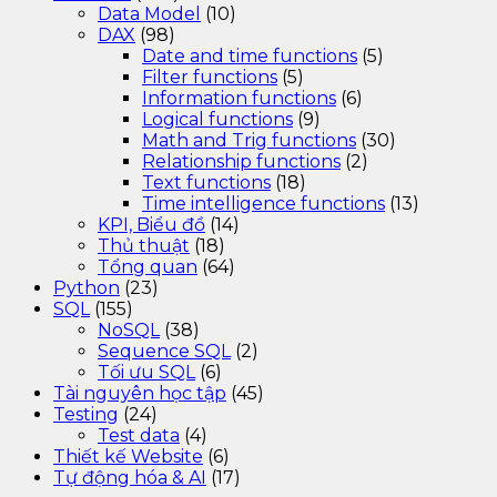
Data Model
(10)
DAX
(98)
Date and time functions
(5)
Filter functions
(5)
Information functions
(6)
Logical functions
(9)
Math and Trig functions
(30)
Relationship functions
(2)
Text functions
(18)
Time intelligence functions
(13)
KPI, Biểu đồ
(14)
Thủ thuật
(18)
Tổng quan
(64)
Python
(23)
SQL
(155)
NoSQL
(38)
Sequence SQL
(2)
Tối ưu SQL
(6)
Tài nguyên học tập
(45)
Testing
(24)
Test data
(4)
Thiết kế Website
(6)
Tự động hóa & AI
(17)