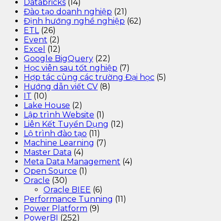
Databricks
(14)
Đào tạo doanh nghiệp
(21)
Định hướng nghề nghiệp
(62)
ETL
(26)
Event
(2)
Excel
(12)
Google BigQuery
(22)
Học viên sau tốt nghiệp
(7)
Hợp tác cùng các trường Đại học
(5)
Hướng dẫn viết CV
(8)
IT
(10)
Lake House
(2)
Lập trình Website
(1)
Liên Kết Tuyển Dụng
(12)
Lộ trình đào tạo
(11)
Machine Learning
(7)
Master Data
(4)
Meta Data Management
(4)
Open Source
(1)
Oracle
(30)
Oracle BIEE
(6)
Performance Tunning
(11)
Power Platform
(9)
PowerBI
(252)