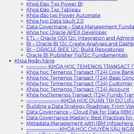
Khoá Đào Tạo Power BI
Khoá Đào Tạo Tableau
Khóa đào tạo Power Automate
Khóa học Data Vault 2.0
Data Govermane – Data Management Funda
Khóa học Oracle APEX Developer
ETL – Oracle ODI 12c: Integration and Adminis
BI – Oracle BI 12c: Create Analyses and Dash
BI – ORACLE BIEE 12C: Build Repositories
Oracle BI Publisher 11g/12c: Fundamentals
Khóa Ngân hàng
————- KHÓA HỌC TEMENOS TRANSACT 
Khóa học Temenos Transact (T24) Core Ban
Khóa học Temenos Transact (T24) Basic Con
Khóa học Temenos Transact (T24) Customer
Khóa học Temenos Transact (T24) Account
Khóa họcTemenos Transact (T24) Funds Tran
——————— KHÓA HỌC QUẢN TRỊ DỮ L
Building a Data Strategy Roadmap: From Visi
Data Governance – Cloud Pak for Data (IBM
Data Governance Mastery: Best Practices f
Metadata Management with IBM Infosphere
———————KHÓA HỌC CHUYÊN SÂU N