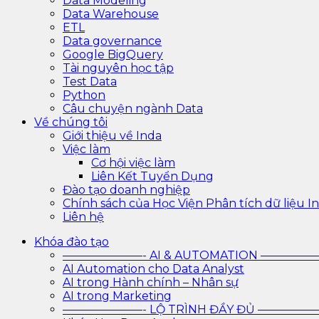
Data Modeling
Data Warehouse
ETL
Data governance
Google BigQuery
Tài nguyên học tập
Test Data
Python
Câu chuyện ngành Data
Về chúng tôi
Giới thiệu về Inda
Việc làm
Cơ hội việc làm
Liên Kết Tuyển Dụng
Đào tạo doanh nghiệp
Chính sách của Học Viện Phân tích dữ liệu In
Liên hệ
Khóa đào tạo
———————- AI & AUTOMATION ————
AI Automation cho Data Analyst
AI trong Hành chính – Nhân sự
AI trong Marketing
———————- LỘ TRÌNH ĐẦY ĐỦ ————