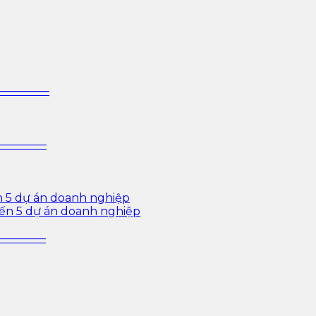
 sâu cho ngành ngân hàng – bảo hiểm – chứng khoán và d
—————–
—————–
n 5 dự án doanh nghiệp
iến 5 dự án doanh nghiệp
—————–