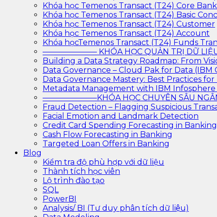
Khóa học Temenos Transact (T24) Core Ban
Khóa học Temenos Transact (T24) Basic Con
Khóa học Temenos Transact (T24) Customer
Khóa học Temenos Transact (T24) Account
Khóa họcTemenos Transact (T24) Funds Tran
——————— KHÓA HỌC QUẢN TRỊ DỮ L
Building a Data Strategy Roadmap: From Visi
Data Governance – Cloud Pak for Data (IBM
Data Governance Mastery: Best Practices f
Metadata Management with IBM Infosphere
———————KHÓA HỌC CHUYÊN SÂU N
Fraud Detection – Flagging Suspicious Trans
Facial Emotion and Landmark Detection
Credit Card Spending Forecasting in Banking
Cash Flow Forecasting in Banking
Targeted Loan Offers in Banking
Blog
Kiểm tra độ phù hợp với dữ liệu
Thành tích học viên
Lộ trình đào tạo
SQL
PowerBI
Analysis/ BI (Tư duy phân tích dữ liệu)