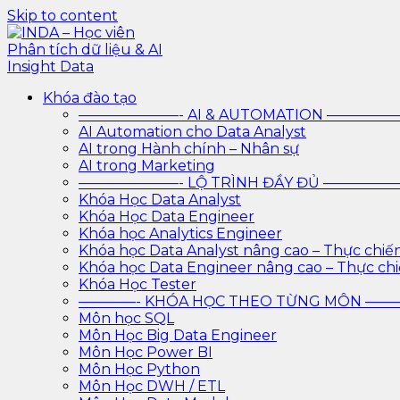
Skip to content
INDA – Học viên Phân tích dữ liệu & AI Insight Data
INDA – Học viện Đào tạo phân tích dữ liệu & AI chuyên
Khóa đào tạo
trình với AI
———————- AI & AUTOMATION ————
AI Automation cho Data Analyst
AI trong Hành chính – Nhân sự
AI trong Marketing
———————- LỘ TRÌNH ĐẦY ĐỦ ————
Khóa Học Data Analyst
Khóa Học Data Engineer
Khóa học Analytics Engineer
Khóa học Data Analyst nâng cao – Thực chiế
Khóa học Data Engineer nâng cao – Thực ch
Khóa Học Tester
————- KHÓA HỌC THEO TỪNG MÔN —
Môn học SQL
Môn Học Big Data Engineer
Môn Học Power BI
Môn Học Python
Môn Học DWH / ETL