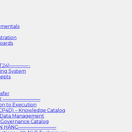
mentals
tration
boards
(T24)————-
king System
cepts
sfer
IỆU ————————
on to Execution
 CP4D) – Knowledge Catalog
or Data Management
 Governance Catalog
GÂN HÀNG————————