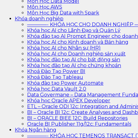
Môn Học Data Model
Môn Học AWS
Môn Học Big Data with Spark
Khóa doanh nghiệp
————- KHÓA HỌC CHO DOANH NGHIỆ
Khóa học AI cho Lãnh Đạo và Quản Lý
Khóa đào tạo AI Prompt Engineer cho doanh
Khóa học AI cho Kinh doanh và Bán hàng
Khóa học AI cho Nhân sự (HR)
Khóa học AI cho Doanh nghiệp sản xuất
Khóa học đào tạo AI cho bất động sản
Khóa học đào tạo AI cho chứng khoán
Khoá Đào Tạo Power BI
Khoá Đào Tạo Tableau
Khóa đào tạo Power Automate
Khóa học Data Vault 2.0
Data Govermane – Data Management Funda
Khóa học Oracle APEX Developer
ETL – Oracle ODI 12c: Integration and Adminis
BI – Oracle BI 12c: Create Analyses and Dash
BI – ORACLE BIEE 12C: Build Repositories
Oracle BI Publisher 11g/12c: Fundamentals
Khóa Ngân hàng
————- KHÓA HỌC TEMENOS TRANSACT 