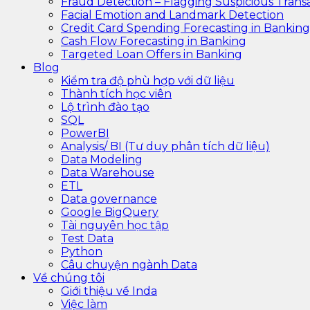
Fraud Detection – Flagging Suspicious Trans
Facial Emotion and Landmark Detection
Credit Card Spending Forecasting in Banking
Cash Flow Forecasting in Banking
Targeted Loan Offers in Banking
Blog
Kiểm tra độ phù hợp với dữ liệu
Thành tích học viên
Lộ trình đào tạo
SQL
PowerBI
Analysis/ BI (Tư duy phân tích dữ liệu)
Data Modeling
Data Warehouse
ETL
Data governance
Google BigQuery
Tài nguyên học tập
Test Data
Python
Câu chuyện ngành Data
Về chúng tôi
Giới thiệu về Inda
Việc làm