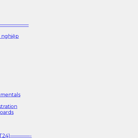
P ——————–
 nghiệp
mentals
tration
boards
(T24)————-