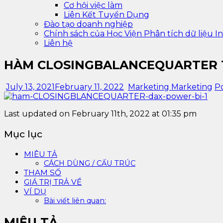
Cơ hội việc làm
Liên Kết Tuyển Dụng
Đào tạo doanh nghiệp
Chính sách của Học Viện Phân tích dữ liệu In
Liên hệ
HÀM CLOSINGBALANCEQUARTER 
July 13, 2021
February 11, 2022
Marketing Marketing
P
Last updated on February 11th, 2022 at 01:35 pm
Mục lục
MIÊU TẢ
CÁCH DÙNG / CẤU TRÚC
THAM SỐ
GIÁ TRỊ TRẢ VỀ
VÍ DỤ
Bài viết liên quan:
MIÊU TẢ