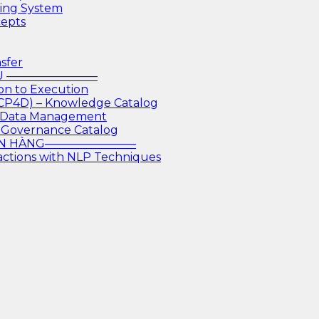
king System
cepts
sfer
IỆU ————————
on to Execution
 CP4D) – Knowledge Catalog
or Data Management
 Governance Catalog
GÂN HÀNG————————
actions with NLP Techniques