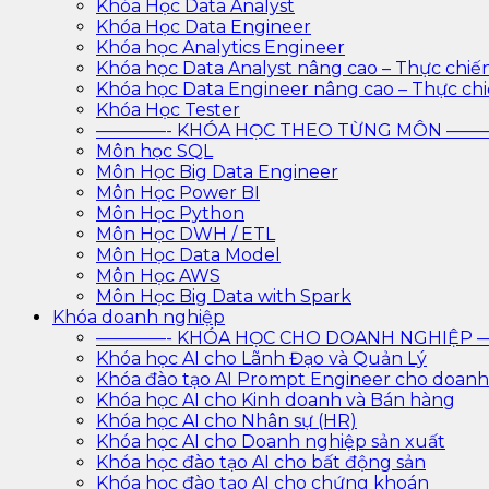
Khóa Học Data Analyst
Khóa Học Data Engineer
Khóa học Analytics Engineer
Khóa học Data Analyst nâng cao – Thực chiế
Khóa học Data Engineer nâng cao – Thực ch
Khóa Học Tester
————- KHÓA HỌC THEO TỪNG MÔN —
Môn học SQL
Môn Học Big Data Engineer
Môn Học Power BI
Môn Học Python
Môn Học DWH / ETL
Môn Học Data Model
Môn Học AWS
Môn Học Big Data with Spark
Khóa doanh nghiệp
————- KHÓA HỌC CHO DOANH NGHIỆ
Khóa học AI cho Lãnh Đạo và Quản Lý
Khóa đào tạo AI Prompt Engineer cho doanh
Khóa học AI cho Kinh doanh và Bán hàng
Khóa học AI cho Nhân sự (HR)
Khóa học AI cho Doanh nghiệp sản xuất
Khóa học đào tạo AI cho bất động sản
Khóa học đào tạo AI cho chứng khoán