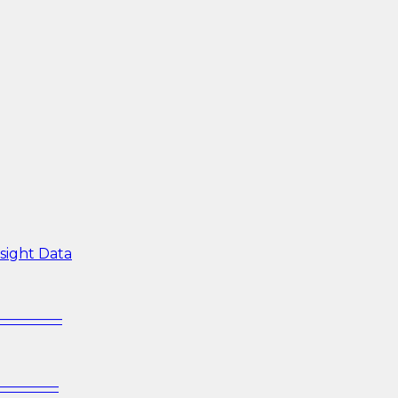
sight Data
—————–
—————–