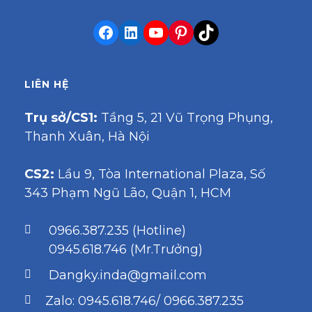
LIÊN HỆ
Trụ sở/CS1:
Tầng 5, 21 Vũ Trọng Phụng,
Thanh Xuân, Hà Nội
CS2:
Lầu 9, Tòa International Plaza, Số
343 Phạm Ngũ Lão, Quận 1, HCM
0966.387.235 (Hotline)
0945.618.746 (Mr.Trưởng)
Dangky.inda@gmail.com
Zalo: 0945.618.746/ 0966.387.235