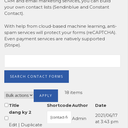
CRM and email marketing services, you can build
your own contact lists (
Sendinblue
and
Constant
Contact
).
With help from cloud-based machine learning, anti-
spam services will protect your forms (
reCAPTCHA
).
Even payment services are natively supported
(
Stripe
).
18 items
Title
Shortcode
Author
Date
dang ky 2
2021/06/17
Admin
at 3:43 pm
Edit
|
Duplicate