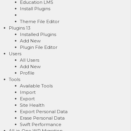
Education LMS
Install Plugins
Theme File Editor
Plugins
13
Installed Plugins
Add New
Plugin File Editor
Users
All Users
Add New
Profile
Tools
Available Tools
Import
Export
Site Health
Export Personal Data
Erase Personal Data
Swift Performance
All-in-One WP Migration