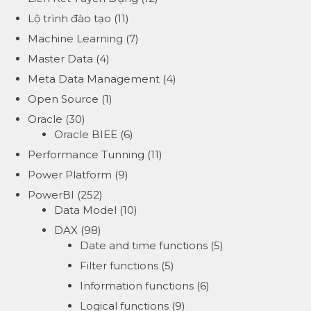
Lộ trình đào tạo
(11)
Machine Learning
(7)
Master Data
(4)
Meta Data Management
(4)
Open Source
(1)
Oracle
(30)
Oracle BIEE
(6)
Performance Tunning
(11)
Power Platform
(9)
PowerBI
(252)
Data Model
(10)
DAX
(98)
Date and time functions
(5)
Filter functions
(5)
Information functions
(6)
Logical functions
(9)