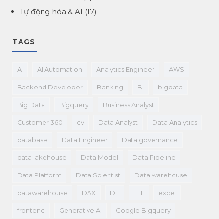
Tự động hóa & AI
(17)
TAGS
AI
AI Automation
Analytics Engineer
AWS
Backend Developer
Banking
BI
bigdata
Big Data
Bigquery
Business Analyst
Customer 360
cv
Data Analyst
Data Analytics
database
Data Engineer
Data governance
data lakehouse
Data Model
Data Pipeline
Data Platform
Data Scientist
Data warehouse
datawarehouse
DAX
DE
ETL
excel
frontend
Generative AI
Google Bigquery