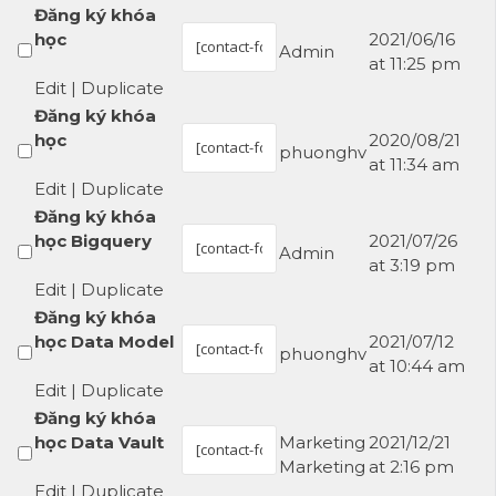
Đăng ký khóa
học
2021/06/16
Admin
at 11:25 pm
Edit
|
Duplicate
Đăng ký khóa
học
2020/08/21
phuonghv
at 11:34 am
Edit
|
Duplicate
Đăng ký khóa
học Bigquery
2021/07/26
Admin
at 3:19 pm
Edit
|
Duplicate
Đăng ký khóa
học Data Model
2021/07/12
phuonghv
at 10:44 am
Edit
|
Duplicate
Đăng ký khóa
học Data Vault
Marketing
2021/12/21
Marketing
at 2:16 pm
Edit
|
Duplicate