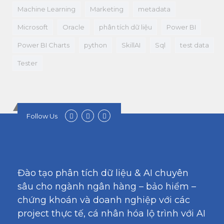
Machine Learning
Marketing
metadata
Microsoft
Oracle
phân tích dữ liệu
Power BI
Power BI Charts
python
SkillAI
Sql
test data
Tester
Follow Us
Đào tạo phân tích dữ liệu & AI chuyên
sâu cho ngành ngân hàng – bảo hiểm –
chứng khoán và doanh nghiệp với các
project thực tế, cá nhân hóa lộ trình với AI