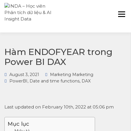
INDA – Học viện Đào tạo phân tích dữ
INDA – HỌC VIÊN
liệu & AI chuyên sâu cho ngành ngân
PHÂN TÍCH DỮ
hàng – bảo hiểm – chứng khoán và
LIỆU & AI INSIGHT
doanh nghiệp với các project thực tế,
DATA
cá nhân hóa lộ trình với AI
Hàm ENDOFYEAR trong
Power BI DAX
August 3, 2021
Marketing Marketing
PowerBI
,
Date and time functions
,
DAX
Last updated on February 10th, 2022 at 05:06 pm
Mục lục
Miêu tả