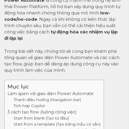
Power Automate
là công cụ mạnh mẽ trong hệ sinh
thái Power Platform, hỗ trợ bạn xây dựng quy trình tự
động hóa nhanh chóng thông qua mô hình
low-
code/no-code
. Ngay cả khi không có kiến thức lập
trình chuyên sâu, bạn vẫn có thể cải thiện hiệu suất
công việc bằng cách
tự động hóa các nhiệm vụ lặp
đi lặp lại
.
Trong bài viết này, chúng tôi sẽ cùng bạn khám phá
tổng quan về giao diện
Power Automate
và các cách
tạo flow, giúp bạn dễ dàng áp dụng công cụ này vào
quy trình làm việc của mình.
Mục lục
Làm quen với giao diện Power Automate
Thanh điều hướng (Navigation bar)
Tích hợp Copilot
3 cách tạo flow (luồng công việc)
Start from blank (Tạo từ đầu)
Start from a template (Tạo bằng mẫu có sẵn)