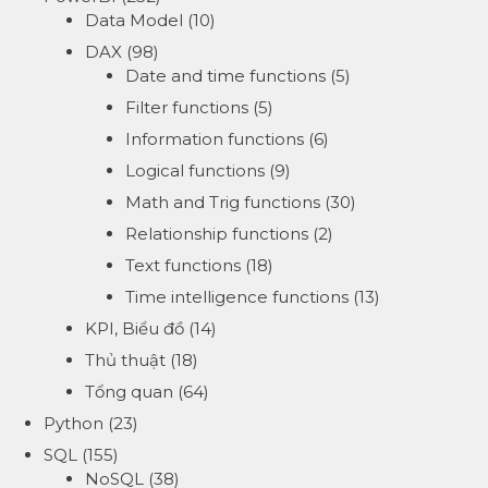
Data Model
(10)
DAX
(98)
Date and time functions
(5)
Filter functions
(5)
Information functions
(6)
Logical functions
(9)
Math and Trig functions
(30)
Relationship functions
(2)
Text functions
(18)
Time intelligence functions
(13)
KPI, Biểu đồ
(14)
Thủ thuật
(18)
Tổng quan
(64)
Python
(23)
SQL
(155)
NoSQL
(38)