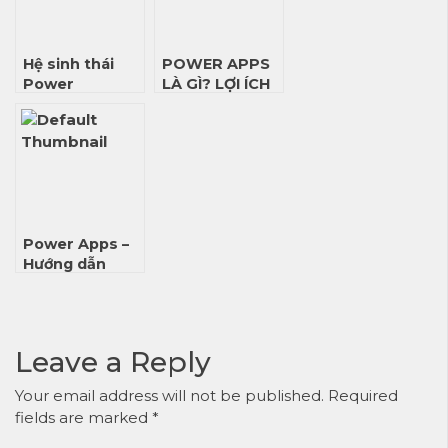
Hệ sinh thái
POWER APPS
Power
LÀ GÌ? LỢI ÍCH
Platform là gì?
& ỨNG DỤNG
Tìm hiểu lợi ích
THỰC TẾ
trong chuyển
đổi số
Power Apps –
Hướng dẫn
cách tự tạo
ứng dụng dễ
dàng
Leave a Reply
Your email address will not be published.
Required
fields are marked
*