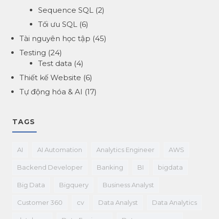
Sequence SQL
(2)
Tối ưu SQL
(6)
Tài nguyên học tập
(45)
Testing
(24)
Test data
(4)
Thiết kế Website
(6)
Tự động hóa & AI
(17)
TAGS
AI
AI Automation
Analytics Engineer
AWS
Backend Developer
Banking
BI
bigdata
Big Data
Bigquery
Business Analyst
Customer 360
cv
Data Analyst
Data Analytics