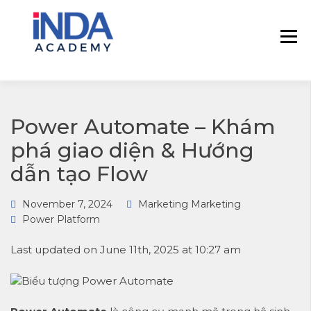
INDA – Học viện Đào tạo phân tích dữ
INDA – HỌC VIÊN
liệu & AI chuyên sâu cho ngành ngân
PHÂN TÍCH DỮ
hàng – bảo hiểm – chứng khoán và
LIỆU & AI INSIGHT
doanh nghiệp với các project thực tế,
DATA
cá nhân hóa lộ trình với AI
Power Automate – Khám
phá giao diện & Hướng
dẫn tạo Flow
November 7, 2024
Marketing Marketing
Power Platform
Last updated on June 11th, 2025 at 10:27 am