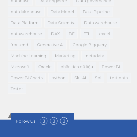
database
Data Engineer
Data governance
data lakehouse
Data Model
Data Pipeline
Data Platform
Data Scientist
Data warehouse
datawarehouse
DAX
DE
ETL
excel
frontend
Generative AI
Google Bigquery
Machine Learning
Marketing
metadata
Microsoft
Oracle
phân tích dữ liệu
Power BI
Power BI Charts
python
SkillAI
Sql
test data
Tester
Follow Us