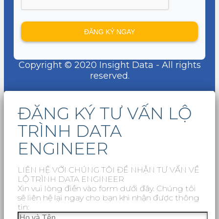
Copyright © 2020 Insight Data - All rights
reserved.
ĐĂNG KÝ TƯ VẤN LỘ
TRÌNH DATA
ENGINEER
LIÊN HỆ VỚI CHÚNG TÔI ĐỂ NHẬN TƯ VẤN VỀ
LỘ TRÌNH DATA ENGINEER
Xin vui lòng điền vào form dưới đây. Chúng tôi
sẽ liên hệ lại ngay cho bạn khi nhận được thông
tin: