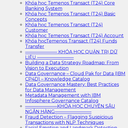
Khóa học Temenos Transact (T24) Core
Banking System
Khóa học Temenos Transact (T24) Basic
Concepts
Khóa học Temenos Transact (T24)
Customer
Khóa học Temenos Transact (T24) Account
Khóa họcTemenos Transact (T24) Funds
Transfer
——————— KHÓA HỌC QUẢN TRỊ DỮ
LIỆU ————————
Building a Data Strategy Roadmap: From
Vision to Execution
Data Governance – Cloud Pak for Data (IBM
CP4D) – Knowledge Catalog
Data Governance Mastery: Best Practices
for Data Management
Metadata Management with IBM
Infosphere Governance Catalog
———————KHÓA HỌC CHUYÊN SÂU
NGÂN HÀNG————————
Fraud Detection – Flagging Suspicious
Transactions with NLP Techniques
Facial Emotion and Landmark Detection