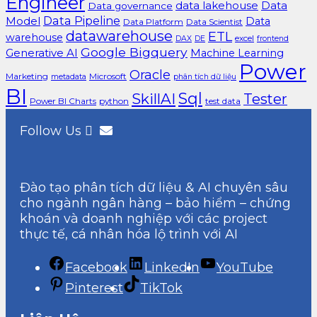
Engineer
data lakehouse
Data
Data governance
Data Pipeline
Model
Data
Data Platform
Data Scientist
datawarehouse
ETL
warehouse
excel
DAX
DE
frontend
Google Bigquery
Generative AI
Machine Learning
Power
Oracle
Marketing
Microsoft
metadata
phân tích dữ liệu
BI
Sql
SkillAI
Tester
Power BI Charts
python
test data
Follow Us
Đào tạo phân tích dữ liệu & AI chuyên sâu
cho ngành ngân hàng – bảo hiểm – chứng
khoán và doanh nghiệp với các project
thực tế, cá nhân hóa lộ trình với AI
Facebook
LinkedIn
YouTube
Pinterest
TikTok