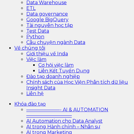
Data Warehouse
ETL
Data governance
Google BigQuery
Tài nguyên học tập
Test Data
Python
Câu chuyện ngành Data
Về chúng tôi
Giới thiệu về Inda
Việc làm
Cơ hội việc làm
Liên Kết Tuyển Dụng
Đào tạo doanh nghiệp
Chính sách của Học Viện Phân tích dữ liệu
Insight Data
Liên hệ
Khóa đào tạo
———————- AI & AUTOMATION
—————————–
AI Automation cho Data Analyst
AI trong Hành chính – Nhân sự
AI trong Marketing