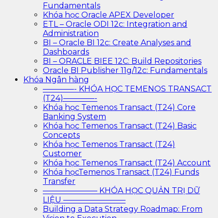
Fundamentals
Khóa học Oracle APEX Developer
ETL – Oracle ODI 12c: Integration and
Administration
BI – Oracle BI 12c: Create Analyses and
Dashboards
BI – ORACLE BIEE 12C: Build Repositories
Oracle BI Publisher 11g/12c: Fundamentals
Khóa Ngân hàng
————- KHÓA HỌC TEMENOS TRANSACT
(T24)————-
Khóa học Temenos Transact (T24) Core
Banking System
Khóa học Temenos Transact (T24) Basic
Concepts
Khóa học Temenos Transact (T24)
Customer
Khóa học Temenos Transact (T24) Account
Khóa họcTemenos Transact (T24) Funds
Transfer
——————— KHÓA HỌC QUẢN TRỊ DỮ
LIỆU ————————
Building a Data Strategy Roadmap: From