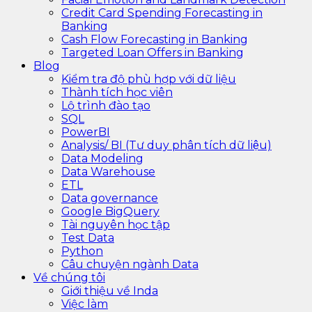
Credit Card Spending Forecasting in
Banking
Cash Flow Forecasting in Banking
Targeted Loan Offers in Banking
Blog
Kiểm tra độ phù hợp với dữ liệu
Thành tích học viên
Lộ trình đào tạo
SQL
PowerBI
Analysis/ BI (Tư duy phân tích dữ liệu)
Data Modeling
Data Warehouse
ETL
Data governance
Google BigQuery
Tài nguyên học tập
Test Data
Python
Câu chuyện ngành Data
Về chúng tôi
Giới thiệu về Inda
Việc làm