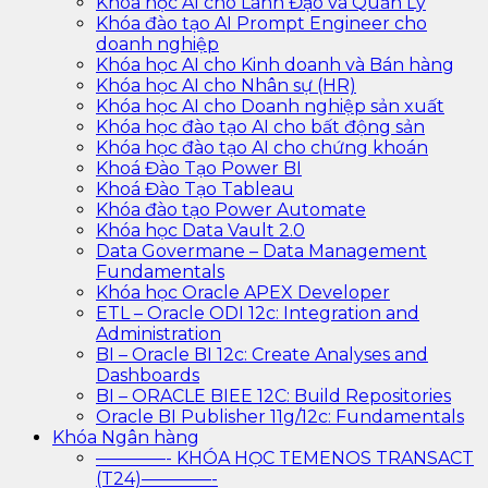
Khóa học AI cho Lãnh Đạo và Quản Lý
Khóa đào tạo AI Prompt Engineer cho
doanh nghiệp
Khóa học AI cho Kinh doanh và Bán hàng
Khóa học AI cho Nhân sự (HR)
Khóa học AI cho Doanh nghiệp sản xuất
Khóa học đào tạo AI cho bất động sản
Khóa học đào tạo AI cho chứng khoán
Khoá Đào Tạo Power BI
Khoá Đào Tạo Tableau
Khóa đào tạo Power Automate
Khóa học Data Vault 2.0
Data Govermane – Data Management
Fundamentals
Khóa học Oracle APEX Developer
ETL – Oracle ODI 12c: Integration and
Administration
BI – Oracle BI 12c: Create Analyses and
Dashboards
BI – ORACLE BIEE 12C: Build Repositories
Oracle BI Publisher 11g/12c: Fundamentals
Khóa Ngân hàng
————- KHÓA HỌC TEMENOS TRANSACT
(T24)————-