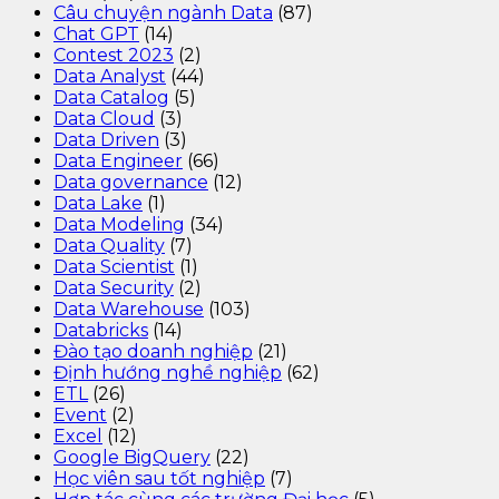
Câu chuyện ngành Data
(87)
Chat GPT
(14)
Contest 2023
(2)
Data Analyst
(44)
Data Catalog
(5)
Data Cloud
(3)
Data Driven
(3)
Data Engineer
(66)
Data governance
(12)
Data Lake
(1)
Data Modeling
(34)
Data Quality
(7)
Data Scientist
(1)
Data Security
(2)
Data Warehouse
(103)
Databricks
(14)
Đào tạo doanh nghiệp
(21)
Định hướng nghề nghiệp
(62)
ETL
(26)
Event
(2)
Excel
(12)
Google BigQuery
(22)
Học viên sau tốt nghiệp
(7)