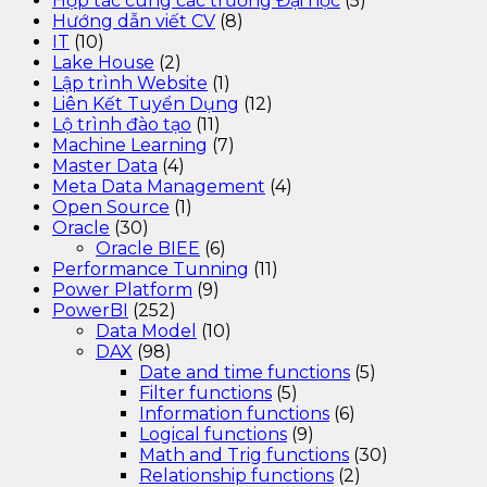
Hợp tác cùng các trường Đại học
(5)
Hướng dẫn viết CV
(8)
IT
(10)
Lake House
(2)
Lập trình Website
(1)
Liên Kết Tuyển Dụng
(12)
Lộ trình đào tạo
(11)
Machine Learning
(7)
Master Data
(4)
Meta Data Management
(4)
Open Source
(1)
Oracle
(30)
Oracle BIEE
(6)
Performance Tunning
(11)
Power Platform
(9)
PowerBI
(252)
Data Model
(10)
DAX
(98)
Date and time functions
(5)
Filter functions
(5)
Information functions
(6)
Logical functions
(9)
Math and Trig functions
(30)
Relationship functions
(2)