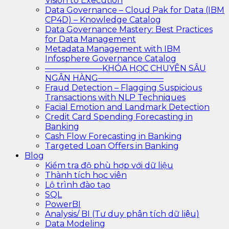
Vision to Execution
Data Governance – Cloud Pak for Data (IBM
CP4D) – Knowledge Catalog
Data Governance Mastery: Best Practices
for Data Management
Metadata Management with IBM
Infosphere Governance Catalog
———————KHÓA HỌC CHUYÊN SÂU
NGÂN HÀNG————————
Fraud Detection – Flagging Suspicious
Transactions with NLP Techniques
Facial Emotion and Landmark Detection
Credit Card Spending Forecasting in
Banking
Cash Flow Forecasting in Banking
Targeted Loan Offers in Banking
Blog
Kiểm tra độ phù hợp với dữ liệu
Thành tích học viên
Lộ trình đào tạo
SQL
PowerBI
Analysis/ BI (Tư duy phân tích dữ liệu)
Data Modeling