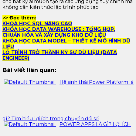
cho bất kỳ ai muốn tạo ra các ứng dụng tùy chỉnh mà
không cần kiến thức lập trình phức tạp.
>> Đọc thêm:
KHOÁ HỌC SQL NÂNG CAO
KHÓA HỌC DATA WAREHOUSE : TỔNG HỢP,
CHUẨN HÓA VÀ XÂY DỰNG KHO DỮ LIỆU
KHÓA HỌC DATA MODEL – THIẾT KẾ MÔ HÌNH DỮ
LIỆU
LỘ TRÌNH TRỞ THÀNH KỸ SƯ DỮ LIỆU (DATA
ENGINEER)
Bài viết liên quan:
Hệ sinh thái Power Platform là
gì? Tìm hiểu lợi ích trong chuyển đổi số
POWER APPS LÀ GÌ? LỢI ÍCH