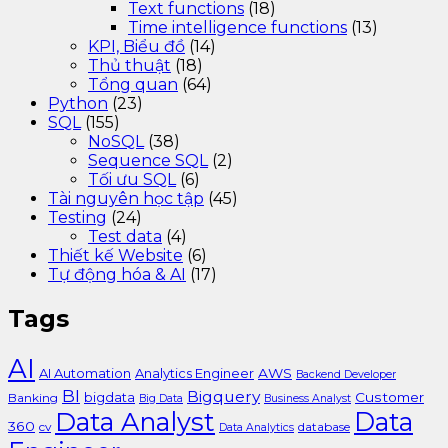
Text functions
(18)
Time intelligence functions
(13)
KPI, Biểu đồ
(14)
Thủ thuật
(18)
Tổng quan
(64)
Python
(23)
SQL
(155)
NoSQL
(38)
Sequence SQL
(2)
Tối ưu SQL
(6)
Tài nguyên học tập
(45)
Testing
(24)
Test data
(4)
Thiết kế Website
(6)
Tự động hóa & AI
(17)
Tags
AI
AI Automation
Analytics Engineer
AWS
Backend Developer
BI
Bigquery
bigdata
Customer
Banking
Big Data
Business Analyst
Data Analyst
Data
360
cv
database
Data Analytics