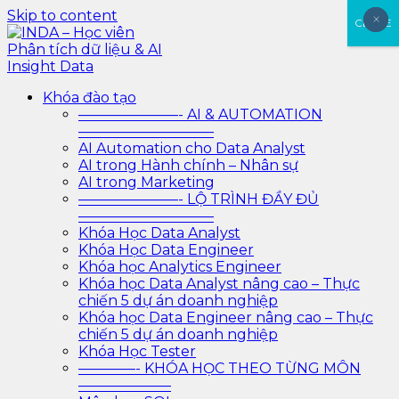
Skip to content
×
×
×
CLOSE
INDA – Học viên Phân tích dữ liệu & AI Insight Data
INDA – Học viện Đào tạo phân tích dữ liệu & AI chuyên
Khóa đào tạo
sâu cho ngành ngân hàng – bảo hiểm – chứng khoán
———————- AI & AUTOMATION
và doanh nghiệp với các project thực tế, cá nhân hóa
—————————–
lộ trình với AI
AI Automation cho Data Analyst
AI trong Hành chính – Nhân sự
AI trong Marketing
———————- LỘ TRÌNH ĐẦY ĐỦ
—————————–
Khóa Học Data Analyst
Khóa Học Data Engineer
Khóa học Analytics Engineer
Khóa học Data Analyst nâng cao – Thực
chiến 5 dự án doanh nghiệp
Khóa học Data Engineer nâng cao – Thực
chiến 5 dự án doanh nghiệp
Khóa Học Tester
————- KHÓA HỌC THEO TỪNG MÔN
——————–