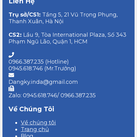
Liên Hệ
Trụ sở/CS1:
Tầng 5, 21 Vũ Trọng Phụng,
Thanh Xuân, Hà Nội
CS2:
Lầu 9, Tòa International Plaza, Số 343
Phạm Ngũ Lão, Quận 1, HCM
0966.387.235 (Hotline)
0945.618.746 (Mr.Trưởng)
Dangky.inda@gmail.com
Zalo: 0945.618.746/ 0966.387.235
Về Chúng Tôi
Về chúng tôi
Trang chủ
Blog