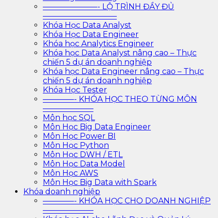
———————- LỘ TRÌNH ĐẦY ĐỦ
—————————–
Khóa Học Data Analyst
Khóa Học Data Engineer
Khóa học Analytics Engineer
Khóa học Data Analyst nâng cao – Thực
chiến 5 dự án doanh nghiệp
Khóa học Data Engineer nâng cao – Thực
chiến 5 dự án doanh nghiệp
Khóa Học Tester
————- KHÓA HỌC THEO TỪNG MÔN
——————–
Môn học SQL
Môn Học Big Data Engineer
Môn Học Power BI
Môn Học Python
Môn Học DWH / ETL
Môn Học Data Model
Môn Học AWS
Môn Học Big Data with Spark
Khóa doanh nghiệp
————- KHÓA HỌC CHO DOANH NGHIỆP
——————–