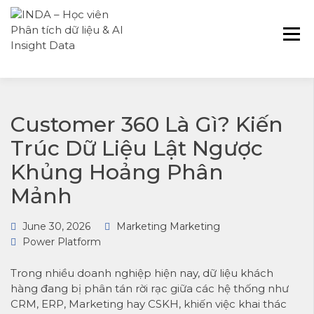
INDA – Học viện Đào tạo phân tích dữ
INDA – HỌC VIÊN
liệu & AI chuyên sâu cho ngành ngân
PHÂN TÍCH DỮ
hàng – bảo hiểm – chứng khoán và
LIỆU & AI INSIGHT
doanh nghiệp với các project thực tế,
DATA
cá nhân hóa lộ trình với AI
Customer 360 Là Gì? Kiến
Trúc Dữ Liệu Lật Ngược
Khủng Hoảng Phân
Mảnh
June 30, 2026
Marketing Marketing
Power Platform
Trong nhiều doanh nghiệp hiện nay, dữ liệu khách
hàng đang bị phân tán rời rạc giữa các hệ thống như
CRM, ERP, Marketing hay CSKH, khiến việc khai thác