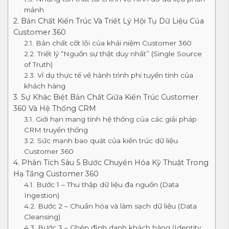
mảnh
2. Bản Chất Kiến Trúc Và Triết Lý Hội Tụ Dữ Liệu Của
Customer 360
2.1. Bản chất cốt lõi của khái niệm Customer 360
2.2. Triết lý “Nguồn sự thật duy nhất” (Single Source
of Truth)
2.3. Ví dụ thực tế về hành trình phi tuyến tính của
khách hàng
3. Sự Khác Biệt Bản Chất Giữa Kiến Trúc Customer
360 Và Hệ Thống CRM
3.1. Giới hạn mang tính hệ thống của các giải pháp
CRM truyền thống
3.2. Sức mạnh bao quát của kiến trúc dữ liệu
Customer 360
4. Phân Tích Sâu 5 Bước Chuyển Hóa Kỹ Thuật Trong
Hạ Tầng Customer 360
4.1. Bước 1 – Thu thập dữ liệu đa nguồn (Data
Ingestion)
4.2. Bước 2 – Chuẩn hóa và làm sạch dữ liệu (Data
Cleansing)
4.3. Bước 3 – Ghép định danh khách hàng (Identity