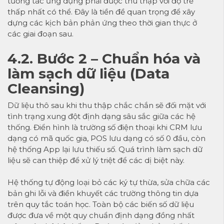
tương tác ứng dụng phải được thu thập với độ trễ
thấp nhất có thể. Đây là tiền đề quan trọng để xây
dựng các kịch bản phản ứng theo thời gian thực ở
các giai đoạn sau.
4.2. Bước 2 – Chuẩn hóa và
làm sạch dữ liệu (Data
Cleansing)
Dữ liệu thô sau khi thu thập chắc chắn sẽ đối mặt với
tình trạng xung đột định dạng sâu sắc giữa các hệ
thống. Điển hình là trường số điện thoại khi CRM lưu
dạng có mã quốc gia, POS lưu dạng có số 0 đầu, còn
hệ thống App lại lưu thiếu số. Quá trình làm sạch dữ
liệu sẽ can thiệp để xử lý triệt để các dị biệt này.
Hệ thống tự động loại bỏ các ký tự thừa, sửa chữa các
bản ghi lỗi và điền khuyết các trường thông tin dựa
trên quy tắc toán học. Toàn bộ các biến số dữ liệu
được đưa về một quy chuẩn định dạng đồng nhất