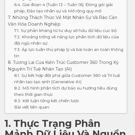
6.4. Giai đoạn 4 (Tuần 13 – Tuần 16): Đóng gói giải
pháp, Đào tạo nhân sự và Mở rộng quy mô
7. Những Thách Thức Về Mặt Nhân Sự Và Rào Cản
Văn Hóa Doanh Nghiệp
7.1. Sự phản kháng từ tư duy sở hữu dữ liệu cục bộ
7.2. Khoảng trống về năng lực phân tích dữ liệu của
đội ngũ nhân sự
7.3. Áp lực tuân thủ pháp lý và bài toán an toàn thông
tin
8. Tương Lai Của Kiến Trúc Customer 360 Trong Kỷ
Nguyên Trí Tuệ Nhân Tạo (AI)
8.1. Sự kết hợp đột phá giữa Customer 360 và Trí tuệ
nhân tạo tạo sinh (Generative AI)
8.2. Mô hình phân tích dự báo xu hướng tiêu dùng
theo thời gian thực
8.3. Kết luận tổng kết chiến lược
Bài viết liên quan:
1. Thực Trạng Phân
Mảnh Dữ Liệu Và Nguồn