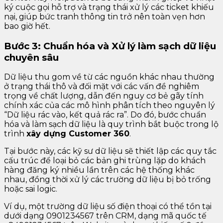
ký cuộc gọi hỗ trợ và trạng thái xử lý các ticket khiếu
nại, giúp bức tranh thông tin trở nên toàn vẹn hơn
bao giờ hết.
Bước 3: Chuẩn hóa và Xử lý làm sạch dữ liệu
chuyên sâu
Dữ liệu thu gom về từ các nguồn khác nhau thường
ở trạng thái thô và đối mặt với các vấn đề nghiêm
trọng về chất lượng, dẫn đến nguy cơ bẻ gãy tính
chính xác của các mô hình phân tích theo nguyên lý
“Dữ liệu rác vào, kết quả rác ra”. Do đó, bước chuẩn
hóa và làm sạch dữ liệu là quy trình bắt buộc trong lộ
trình
xây dựng Customer 360
.
Tại bước này, các kỹ sư dữ liệu sẽ thiết lập các quy tắc
cấu trúc để loại bỏ các bản ghi trùng lặp do khách
hàng đăng ký nhiều lần trên các hệ thống khác
nhau, đồng thời xử lý các trường dữ liệu bị bỏ trống
hoặc sai logic.
Ví dụ, một trường dữ liệu số điện thoại có thể tồn tại
dưới dạng 0901234567 trên CRM, dạng mã quốc tế