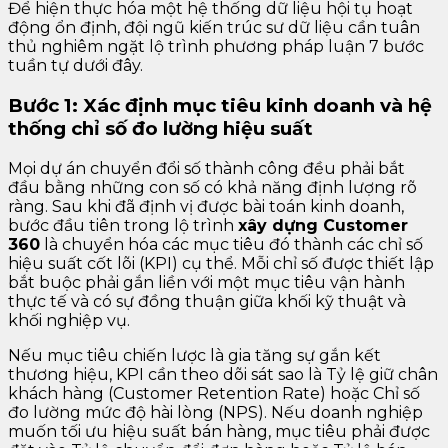
Để hiện thực hóa một hệ thống dữ liệu hội tụ hoạt
động ổn định, đội ngũ kiến trúc sư dữ liệu cần tuân
thủ nghiêm ngặt lộ trình phương pháp luận 7 bước
tuần tự dưới đây.
Bước 1: Xác định mục tiêu kinh doanh và hệ
thống chỉ số đo lường hiệu suất
Mọi dự án chuyển đổi số thành công đều phải bắt
đầu bằng những con số có khả năng định lượng rõ
ràng. Sau khi đã định vị được bài toán kinh doanh,
bước đầu tiên trong lộ trình
xây dựng Customer
360
là chuyển hóa các mục tiêu đó thành các chỉ số
hiệu suất cốt lõi (KPI) cụ thể. Mỗi chỉ số được thiết lập
bắt buộc phải gắn liền với một mục tiêu vận hành
thực tế và có sự đồng thuận giữa khối kỹ thuật và
khối nghiệp vụ.
Nếu mục tiêu chiến lược là gia tăng sự gắn kết
thương hiệu, KPI cần theo dõi sát sao là Tỷ lệ giữ chân
khách hàng (Customer Retention Rate) hoặc Chỉ số
đo lường mức độ hài lòng (NPS). Nếu doanh nghiệp
muốn tối ưu hiệu suất bán hàng, mục tiêu phải được