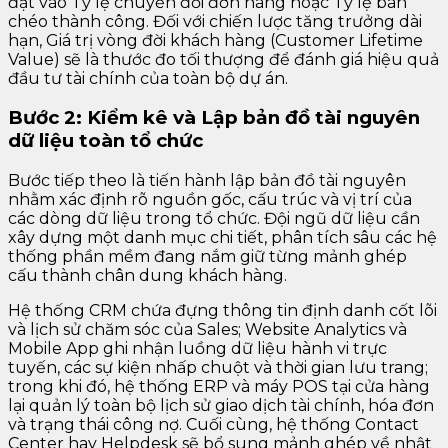
đặt vào Tỷ lệ chuyển đổi đơn hàng hoặc Tỷ lệ bán
chéo thành công. Đối với chiến lược tăng trưởng dài
hạn, Giá trị vòng đời khách hàng (Customer Lifetime
Value) sẽ là thước đo tối thượng để đánh giá hiệu quả
đầu tư tài chính của toàn bộ dự án.
Bước 2: Kiểm kê và Lập bản đồ tài nguyên
dữ liệu toàn tổ chức
Bước tiếp theo là tiến hành lập bản đồ tài nguyên
nhằm xác định rõ nguồn gốc, cấu trúc và vị trí của
các dòng dữ liệu trong tổ chức. Đội ngũ dữ liệu cần
xây dựng một danh mục chi tiết, phân tích sâu các hệ
thống phần mềm đang nắm giữ từng mảnh ghép
cấu thành chân dung khách hàng.
Hệ thống CRM chứa đựng thông tin định danh cốt lõi
và lịch sử chăm sóc của Sales; Website Analytics và
Mobile App ghi nhận luồng dữ liệu hành vi trực
tuyến, các sự kiện nhấp chuột và thời gian lưu trang;
trong khi đó, hệ thống ERP và máy POS tại cửa hàng
lại quản lý toàn bộ lịch sử giao dịch tài chính, hóa đơn
và trạng thái công nợ. Cuối cùng, hệ thống Contact
Center hay Helpdesk sẽ bổ sung mảnh ghép về nhật