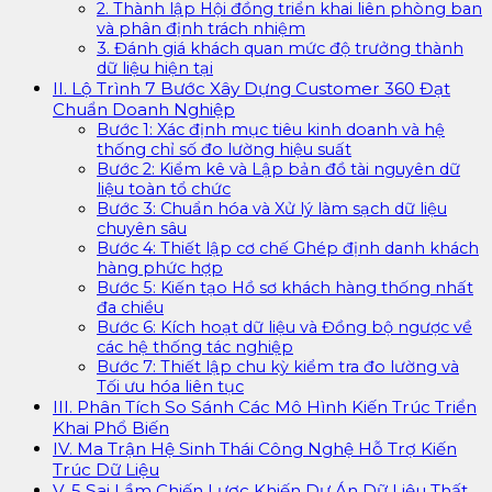
2. Thành lập Hội đồng triển khai liên phòng ban
và phân định trách nhiệm
3. Đánh giá khách quan mức độ trưởng thành
dữ liệu hiện tại
II. Lộ Trình 7 Bước Xây Dựng Customer 360 Đạt
Chuẩn Doanh Nghiệp
Bước 1: Xác định mục tiêu kinh doanh và hệ
thống chỉ số đo lường hiệu suất
Bước 2: Kiểm kê và Lập bản đồ tài nguyên dữ
liệu toàn tổ chức
Bước 3: Chuẩn hóa và Xử lý làm sạch dữ liệu
chuyên sâu
Bước 4: Thiết lập cơ chế Ghép định danh khách
hàng phức hợp
Bước 5: Kiến tạo Hồ sơ khách hàng thống nhất
đa chiều
Bước 6: Kích hoạt dữ liệu và Đồng bộ ngược về
các hệ thống tác nghiệp
Bước 7: Thiết lập chu kỳ kiểm tra đo lường và
Tối ưu hóa liên tục
III. Phân Tích So Sánh Các Mô Hình Kiến Trúc Triển
Khai Phổ Biến
IV. Ma Trận Hệ Sinh Thái Công Nghệ Hỗ Trợ Kiến
Trúc Dữ Liệu
V. 5 Sai Lầm Chiến Lược Khiến Dự Án Dữ Liệu Thất