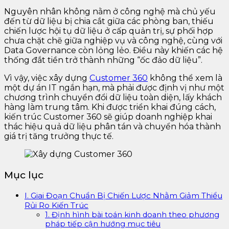
Nguyên nhân không nằm ở công nghệ mà chủ yếu
đến từ dữ liệu bị chia cắt giữa các phòng ban, thiếu
chiến lược hội tụ dữ liệu ở cấp quản trị, sự phối hợp
chưa chặt chẽ giữa nghiệp vụ và công nghệ, cùng với
Data Governance còn lỏng lẻo. Điều này khiến các hệ
thống đắt tiền trở thành những “ốc đảo dữ liệu”.
Vì vậy, việc xây dựng
Customer 360
không thể xem là
một dự án IT ngắn hạn, mà phải được định vị như một
chương trình chuyển đổi dữ liệu toàn diện, lấy khách
hàng làm trung tâm. Khi được triển khai đúng cách,
kiến trúc Customer 360 sẽ giúp doanh nghiệp khai
thác hiệu quả dữ liệu phân tán và chuyển hóa thành
giá trị tăng trưởng thực tế.
Mục lục
I. Giai Đoạn Chuẩn Bị Chiến Lược Nhằm Giảm Thiểu
Rủi Ro Kiến Trúc
1. Định hình bài toán kinh doanh theo phương
pháp tiếp cận hướng mục tiêu