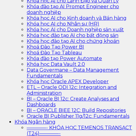
Khóa học AI cho Lãnh Đạo và Quản Lý
Khóa đào tạo AI Prompt Engineer cho
doanh nghiệp
Khóa học AI cho Kinh doanh và Bán hàng
Khóa học AI cho Nhân sự (HR)
Khóa học AI cho Doanh nghiệp sản xuất
Khóa học đào tạo AI cho bất động sản
Khóa học đào tạo AI cho chứng khoán
Khoá Đào Tạo Power BI
Khoá Đào Tạo Tableau
Khóa đào tạo Power Automate
Khóa học Data Vault 2.0
Data Govermane – Data Management
Fundamentals
Khóa học Oracle APEX Developer
ETL – Oracle ODI 12c: Integration and
Administration
BI – Oracle BI 12c: Create Analyses and
Dashboards
BI – ORACLE BIEE 12C: Build Repositories
Oracle BI Publisher 11g/12c: Fundamentals
Khóa Ngân hàng
————- KHÓA HỌC TEMENOS TRANSACT
(T24)————-