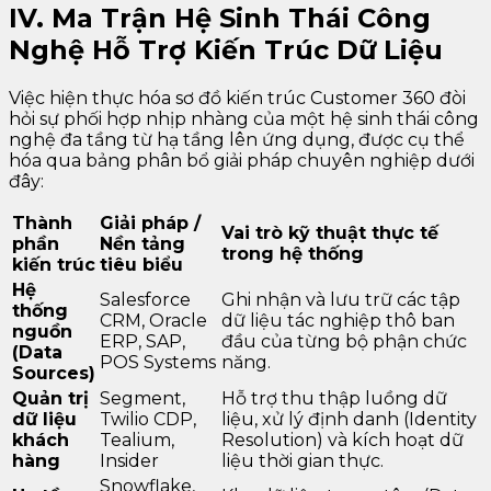
IV. Ma Trận Hệ Sinh Thái Công
Nghệ Hỗ Trợ Kiến Trúc Dữ Liệu
Việc hiện thực hóa sơ đồ kiến trúc Customer 360 đòi
hỏi sự phối hợp nhịp nhàng của một hệ sinh thái công
nghệ đa tầng từ hạ tầng lên ứng dụng, được cụ thể
hóa qua bảng phân bổ giải pháp chuyên nghiệp dưới
đây:
Thành
Giải pháp /
Vai trò kỹ thuật thực tế
phần
Nền tảng
trong hệ thống
kiến trúc
tiêu biểu
Hệ
Salesforce
Ghi nhận và lưu trữ các tập
thống
CRM, Oracle
dữ liệu tác nghiệp thô ban
nguồn
ERP, SAP,
đầu của từng bộ phận chức
(Data
POS Systems
năng.
Sources)
Quản trị
Segment,
Hỗ trợ thu thập luồng dữ
dữ liệu
Twilio CDP,
liệu, xử lý định danh (Identity
khách
Tealium,
Resolution) và kích hoạt dữ
hàng
Insider
liệu thời gian thực.
Snowflake,