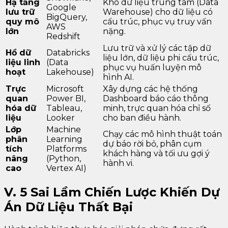
Hạ tầng
Kho dữ liệu trung tâm (Data
Google
lưu trữ
Warehouse) cho dữ liệu có
BigQuery,
quy mô
cấu trúc, phục vụ truy vấn
AWS
lớn
nặng.
Redshift
Lưu trữ và xử lý các tập dữ
Hồ dữ
Databricks
liệu lớn, dữ liệu phi cấu trúc,
liệu linh
(Data
phục vụ huấn luyện mô
hoạt
Lakehouse)
hình AI.
Trực
Microsoft
Xây dựng các hệ thống
quan
Power BI,
Dashboard báo cáo thông
hóa dữ
Tableau,
minh, trực quan hóa chỉ số
liệu
Looker
cho ban điều hành.
Lớp
Machine
Chạy các mô hình thuật toán
phân
Learning
dự báo rời bỏ, phân cụm
tích
Platforms
khách hàng và tối ưu gợi ý
nâng
(Python,
hành vi.
cao
Vertex AI)
V. 5 Sai Lầm Chiến Lược Khiến Dự
Án Dữ Liệu Thất Bại