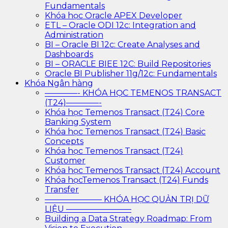
Fundamentals
Khóa học Oracle APEX Developer
ETL – Oracle ODI 12c: Integration and
Administration
BI – Oracle BI 12c: Create Analyses and
Dashboards
BI – ORACLE BIEE 12C: Build Repositories
Oracle BI Publisher 11g/12c: Fundamentals
Khóa Ngân hàng
————- KHÓA HỌC TEMENOS TRANSACT
(T24)————-
Khóa học Temenos Transact (T24) Core
Banking System
Khóa học Temenos Transact (T24) Basic
Concepts
Khóa học Temenos Transact (T24)
Customer
Khóa học Temenos Transact (T24) Account
Khóa họcTemenos Transact (T24) Funds
Transfer
——————— KHÓA HỌC QUẢN TRỊ DỮ
LIỆU ————————
Building a Data Strategy Roadmap: From