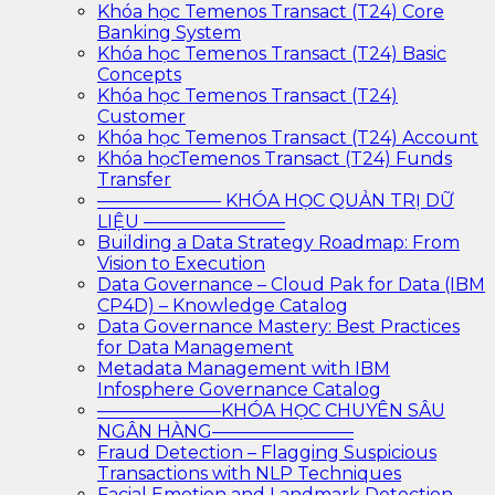
Khóa học Temenos Transact (T24) Core
Banking System
Khóa học Temenos Transact (T24) Basic
Concepts
Khóa học Temenos Transact (T24)
Customer
Khóa học Temenos Transact (T24) Account
Khóa họcTemenos Transact (T24) Funds
Transfer
——————— KHÓA HỌC QUẢN TRỊ DỮ
LIỆU ————————
Building a Data Strategy Roadmap: From
Vision to Execution
Data Governance – Cloud Pak for Data (IBM
CP4D) – Knowledge Catalog
Data Governance Mastery: Best Practices
for Data Management
Metadata Management with IBM
Infosphere Governance Catalog
———————KHÓA HỌC CHUYÊN SÂU
NGÂN HÀNG————————
Fraud Detection – Flagging Suspicious
Transactions with NLP Techniques
Facial Emotion and Landmark Detection