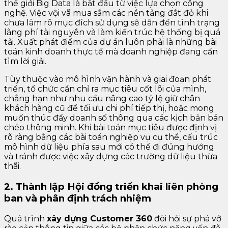
thế giới Big Data là bắt đầu từ việc lựa chọn công
nghệ. Việc vội vã mua sắm các nền tảng đắt đỏ khi
chưa làm rõ mục đích sử dụng sẽ dẫn đến tình trạng
lãng phí tài nguyên và làm kiến trúc hệ thống bị quá
tải. Xuất phát điểm của dự án luôn phải là những bài
toán kinh doanh thực tế mà doanh nghiệp đang cần
tìm lời giải.
Tùy thuộc vào mô hình vận hành và giai đoạn phát
triển, tổ chức cần chỉ ra mục tiêu cốt lõi của mình,
chẳng hạn như nhu cầu nâng cao tỷ lệ giữ chân
khách hàng cũ để tối ưu chi phí tiếp thị, hoặc mong
muốn thúc đẩy doanh số thông qua các kịch bản bán
chéo thông minh. Khi bài toán mục tiêu được định vị
rõ ràng bằng các bài toán nghiệp vụ cụ thể, cấu trúc
mô hình dữ liệu phía sau mới có thể đi đúng hướng
và tránh được việc xây dựng các trường dữ liệu thừa
thãi.
2. Thành lập Hội đồng triển khai liên phòng
ban và phân định trách nhiệm
Quá trình
xây dựng Customer 360
đòi hỏi sự phá vỡ