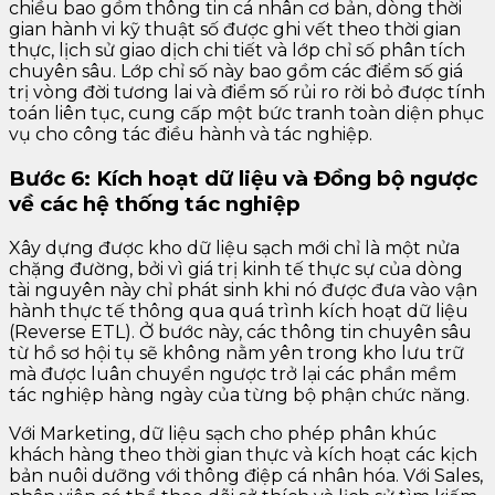
chiều bao gồm thông tin cá nhân cơ bản, dòng thời
gian hành vi kỹ thuật số được ghi vết theo thời gian
thực, lịch sử giao dịch chi tiết và lớp chỉ số phân tích
chuyên sâu. Lớp chỉ số này bao gồm các điểm số giá
trị vòng đời tương lai và điểm số rủi ro rời bỏ được tính
toán liên tục, cung cấp một bức tranh toàn diện phục
vụ cho công tác điều hành và tác nghiệp.
Bước 6: Kích hoạt dữ liệu và Đồng bộ ngược
về các hệ thống tác nghiệp
Xây dựng được kho dữ liệu sạch mới chỉ là một nửa
chặng đường, bởi vì giá trị kinh tế thực sự của dòng
tài nguyên này chỉ phát sinh khi nó được đưa vào vận
hành thực tế thông qua quá trình kích hoạt dữ liệu
(Reverse ETL). Ở bước này, các thông tin chuyên sâu
từ hồ sơ hội tụ sẽ không nằm yên trong kho lưu trữ
mà được luân chuyển ngược trở lại các phần mềm
tác nghiệp hàng ngày của từng bộ phận chức năng.
Với Marketing, dữ liệu sạch cho phép phân khúc
khách hàng theo thời gian thực và kích hoạt các kịch
bản nuôi dưỡng với thông điệp cá nhân hóa. Với Sales,