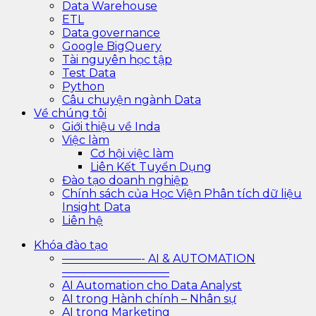
Data Warehouse
ETL
Data governance
Google BigQuery
Tài nguyên học tập
Test Data
Python
Câu chuyện ngành Data
Về chúng tôi
Giới thiệu về Inda
Việc làm
Cơ hội việc làm
Liên Kết Tuyển Dụng
Đào tạo doanh nghiệp
Chính sách của Học Viện Phân tích dữ liệu
Insight Data
Liên hệ
Khóa đào tạo
———————- AI & AUTOMATION
—————————–
AI Automation cho Data Analyst
AI trong Hành chính – Nhân sự
AI trong Marketing