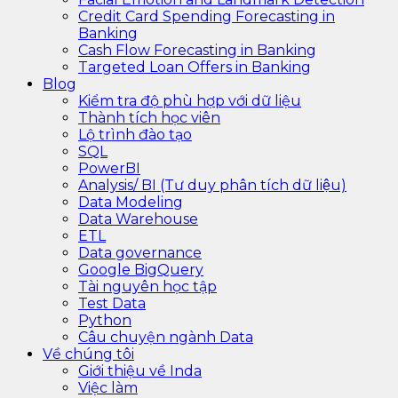
Credit Card Spending Forecasting in
Banking
Cash Flow Forecasting in Banking
Targeted Loan Offers in Banking
Blog
Kiểm tra độ phù hợp với dữ liệu
Thành tích học viên
Lộ trình đào tạo
SQL
PowerBI
Analysis/ BI (Tư duy phân tích dữ liệu)
Data Modeling
Data Warehouse
ETL
Data governance
Google BigQuery
Tài nguyên học tập
Test Data
Python
Câu chuyện ngành Data
Về chúng tôi
Giới thiệu về Inda
Việc làm