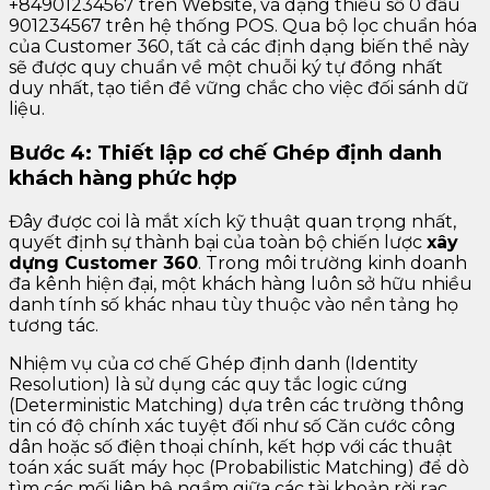
+84901234567 trên Website, và dạng thiếu số 0 đầu
901234567 trên hệ thống POS. Qua bộ lọc chuẩn hóa
của Customer 360, tất cả các định dạng biến thể này
sẽ được quy chuẩn về một chuỗi ký tự đồng nhất
duy nhất, tạo tiền đề vững chắc cho việc đối sánh dữ
liệu.
Bước 4: Thiết lập cơ chế Ghép định danh
khách hàng phức hợp
Đây được coi là mắt xích kỹ thuật quan trọng nhất,
quyết định sự thành bại của toàn bộ chiến lược
xây
dựng Customer 360
. Trong môi trường kinh doanh
đa kênh hiện đại, một khách hàng luôn sở hữu nhiều
danh tính số khác nhau tùy thuộc vào nền tảng họ
tương tác.
Nhiệm vụ của cơ chế Ghép định danh (Identity
Resolution) là sử dụng các quy tắc logic cứng
(Deterministic Matching) dựa trên các trường thông
tin có độ chính xác tuyệt đối như số Căn cước công
dân hoặc số điện thoại chính, kết hợp với các thuật
toán xác suất máy học (Probabilistic Matching) để dò
tìm các mối liên hệ ngầm giữa các tài khoản rời rạc.