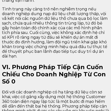
tháng vận hành.
Tình trạng này càng trở nên nghiêm trọng nếu
doanh nghiệp dung nạp dữ liệu chất lượng thấp, vội
vã kết nối các nguồn dữ liệu thô chưa qua bộ lọc làm
sạch, chứa quá nhiều thông tin trùng lặp, từ đó bẻ
gãy hoàn toàn độ chính xác của các mô hình phân
tích phía sau. Cuối cùng, việc không xác định hệ chỉ
số KPI rõ ràng ngay từ đầu sẽ khiến dự án mất đi
thước đo định hướng, làm đội ngũ triển khai gặp khó
khăn trong việc chứng minh hiệu quả đầu tư thực tế
để thuyết phục ban lãnh đạo tiếp tục duy trì dự án
dài hạn.
VI. Phương Pháp Tiếp Cận Cuốn
Chiếu Cho Doanh Nghiệp Từ Con
Số 0
Đối với các doanh nghiệp có hạ tầng dữ liệu còn sơ
khai, việc cố gắng xây dựng một hệ thống Customer
360 toàn diện ngay lập tức là một bước đi mạo hiểm
dễ dẫn đến thất bại hệ thống. Phương pháp tiếp cận
thông minh nhất được các chuyên gia khuyến nghị là