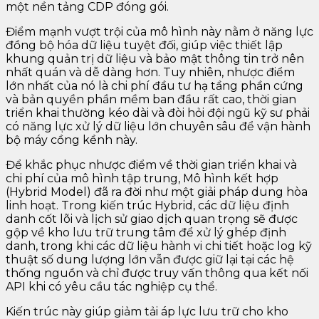
một nền tảng CDP đóng gói.
Điểm mạnh vượt trội của mô hình này nằm ở năng lực
đồng bộ hóa dữ liệu tuyệt đối, giúp việc thiết lập
khung quản trị dữ liệu và bảo mật thông tin trở nên
nhất quán và dễ dàng hơn. Tuy nhiên, nhược điểm
lớn nhất của nó là chi phí đầu tư hạ tầng phần cứng
và bản quyền phần mềm ban đầu rất cao, thời gian
triển khai thường kéo dài và đòi hỏi đội ngũ kỹ sư phải
có năng lực xử lý dữ liệu lớn chuyên sâu để vận hành
bộ máy cồng kềnh này.
Để khắc phục nhược điểm về thời gian triển khai và
chi phí của mô hình tập trung, Mô hình kết hợp
(Hybrid Model) đã ra đời như một giải pháp dung hòa
linh hoạt. Trong kiến trúc Hybrid, các dữ liệu định
danh cốt lõi và lịch sử giao dịch quan trọng sẽ được
gộp về kho lưu trữ trung tâm để xử lý ghép định
danh, trong khi các dữ liệu hành vi chi tiết hoặc log kỹ
thuật số dung lượng lớn vẫn được giữ lại tại các hệ
thống nguồn và chỉ được truy vấn thông qua kết nối
API khi có yêu cầu tác nghiệp cụ thể.
Kiến trúc này giúp giảm tải áp lực lưu trữ cho kho