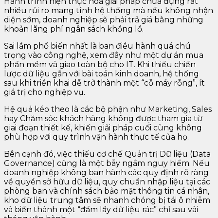
Hành trình hiện thực hóa giải pháp chứa đựng rất
nhiều rủi ro mang tính hệ thống mà nếu không nhận
diện sớm, doanh nghiệp sẽ phải trả giá bằng những
khoản lãng phí ngân sách khổng lồ.
Sai lầm phổ biến nhất là ban điều hành quá chú
trọng vào công nghệ, xem đây như một dự án mua
phần mềm và giao toàn bộ cho IT. Khi thiếu chiến
lược dữ liệu gắn với bài toán kinh doanh, hệ thống
sau khi triển khai dễ trở thành một “cỗ máy rỗng”, ít
giá trị cho nghiệp vụ.
Hệ quả kéo theo là các bộ phận như Marketing, Sales
hay Chăm sóc khách hàng không được tham gia từ
giai đoạn thiết kế, khiến giải pháp cuối cùng không
phù hợp với quy trình vận hành thực tế của họ.
Bên cạnh đó, việc thiếu cơ chế Quản trị Dữ liệu (Data
Governance) cũng là một bẫy ngầm nguy hiểm. Nếu
doanh nghiệp không ban hành các quy định rõ ràng
về quyền sở hữu dữ liệu, quy chuẩn nhập liệu tại các
phòng ban và chính sách bảo mật thông tin cá nhân,
kho dữ liệu trung tâm sẽ nhanh chóng bị tái ô nhiễm
và biến thành một “đầm lầy dữ liệu rác” chỉ sau vài