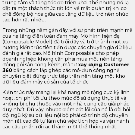
trung tâm và tăng tốc độ triển khai, thế nhưng nó lại
đặt ra một thách thức rất lớn về mặt quản trị khi cơ
chế đồng bộ hóa giữa các tầng dữ liệu trở nên phức
tạp hơn rất nhiều.
Trong những năm gần đây, với sự phát triển mạnh mẽ
của hạ tầng điện toán đám mây, Mô hình hiện đại
(Composable Model) đã trỗi dậy và trở thành một xu
hướng kiến trúc tiên tiến được các chuyên gia dữ liệu
đánh giá rất cao. Mô hình Composable cho phép
doanh nghiệp không cần phải mua một nền tảng
đóng gói sẵn cồng kềnh, mà tự
xây dựng Customer
360
bằng cách lắp ghép các mô-đun công nghệ
chuyên biệt đứng trực tiếp trên nền tảng một kho
dữ liệu đám mây có sẵn của tổ chức.
Kiến trúc này mang lại khả năng mở rộng cực kỳ linh
hoạt, chi phí tối ưu theo mức độ sử dụng thực tế và
không bị phụ thuộc vào một nhà cung cấp giải pháp
duy nhất. Dù vậy, nhược điểm cốt lõi của nó là đòi hỏi
đội ngũ kỹ sư dữ liệu nội bộ phải có trình độ chuyên
môn rất cao để tự làm chủ việc tích hợp và vận hành
các cấu phần rời rạc thành một thể thống nhất.