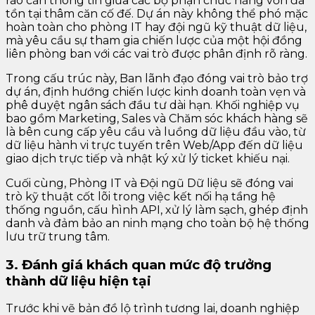
rào cản thông tin giữa các bộ phận chức năng vốn đã
tồn tại thâm căn cố đế. Dự án này không thể phó mặc
hoàn toàn cho phòng IT hay đội ngũ kỹ thuật dữ liệu,
mà yêu cầu sự tham gia chiến lược của một hội đồng
liên phòng ban với các vai trò được phân định rõ ràng.
Trong cấu trúc này, Ban lãnh đạo đóng vai trò bảo trợ
dự án, định hướng chiến lược kinh doanh toàn vẹn và
phê duyệt ngân sách đầu tư dài hạn. Khối nghiệp vụ
bao gồm Marketing, Sales và Chăm sóc khách hàng sẽ
là bên cung cấp yêu cầu và luồng dữ liệu đầu vào, từ
dữ liệu hành vi trực tuyến trên Web/App đến dữ liệu
giao dịch trực tiếp và nhật ký xử lý ticket khiếu nại.
Cuối cùng, Phòng IT và Đội ngũ Dữ liệu sẽ đóng vai
trò kỹ thuật cốt lõi trong việc kết nối hạ tầng hệ
thống nguồn, cấu hình API, xử lý làm sạch, ghép định
danh và đảm bảo an ninh mạng cho toàn bộ hệ thống
lưu trữ trung tâm.
3. Đánh giá khách quan mức độ trưởng
thành dữ liệu hiện tại
Trước khi vẽ bản đồ lộ trình tương lai, doanh nghiệp