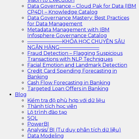
Vision to Execution
Data Governance – Cloud Pak for Data (IBM
CP4D) – Knowledge Catalog
Data Governance Mastery: Best Practices
for Data Management
Metadata Management with IBM
Infosphere Governance Catalog
———————KHÓA HỌC CHUYÊN SÂU
NGÂN HÀNG————————
Fraud Detection – Flagging Suspicious
Transactions with NLP Techniques
Facial Emotion and Landmark Detection
Credit Card Spending Forecasting in
Banking
Cash Flow Forecasting in Banking
Targeted Loan Offers in Banking
Blog
Kiểm tra độ phù hợp với dữ liệu
Thành tích học viên
Lộ trình đào tạo
SQL
PowerBI
Analysis/ BI (Tư duy phân tích dữ liệu)
Data Modeling