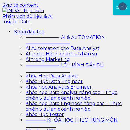
Skip to content
×
×
CLOSE
INDA – Học viên Phân tích dữ liệu & AI Insight Data
INDA – Học viện Đào tạo phân tích dữ liệu & AI chuyên
Khóa đào tạo
sâu cho ngành ngân hàng – bảo hiểm – chứng khoán
———————- AI & AUTOMATION
và doanh nghiệp với các project thực tế, cá nhân hóa
—————————–
lộ trình với AI
AI Automation cho Data Analyst
AI trong Hành chính – Nhân sự
AI trong Marketing
———————- LỘ TRÌNH ĐẦY ĐỦ
—————————–
Khóa Học Data Analyst
Khóa Học Data Engineer
Khóa học Analytics Engineer
Khóa học Data Analyst nâng cao – Thực
chiến 5 dự án doanh nghiệp
Khóa học Data Engineer nâng cao – Thực
chiến 5 dự án doanh nghiệp
Khóa Học Tester
————- KHÓA HỌC THEO TỪNG MÔN
——————–