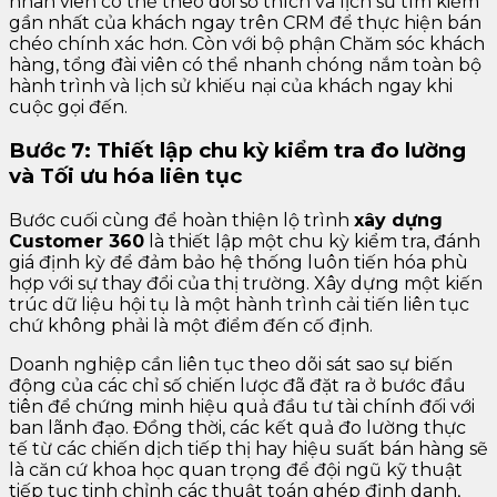
nhân viên có thể theo dõi sở thích và lịch sử tìm kiếm
gần nhất của khách ngay trên CRM để thực hiện bán
chéo chính xác hơn. Còn với bộ phận Chăm sóc khách
hàng, tổng đài viên có thể nhanh chóng nắm toàn bộ
hành trình và lịch sử khiếu nại của khách ngay khi
cuộc gọi đến.
Bước 7: Thiết lập chu kỳ kiểm tra đo lường
và Tối ưu hóa liên tục
Bước cuối cùng để hoàn thiện lộ trình
xây dựng
Customer 360
là thiết lập một chu kỳ kiểm tra, đánh
giá định kỳ để đảm bảo hệ thống luôn tiến hóa phù
hợp với sự thay đổi của thị trường. Xây dựng một kiến
trúc dữ liệu hội tụ là một hành trình cải tiến liên tục
chứ không phải là một điểm đến cố định.
Doanh nghiệp cần liên tục theo dõi sát sao sự biến
động của các chỉ số chiến lược đã đặt ra ở bước đầu
tiên để chứng minh hiệu quả đầu tư tài chính đối với
ban lãnh đạo. Đồng thời, các kết quả đo lường thực
tế từ các chiến dịch tiếp thị hay hiệu suất bán hàng sẽ
là căn cứ khoa học quan trọng để đội ngũ kỹ thuật
tiếp tục tinh chỉnh các thuật toán ghép định danh,