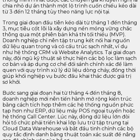
chia nhỏ dự án thành một lộ trình cuốn chiếu kéo dài
từ 3 đến 12 tháng tùy theo năng lực nội tại.
Trong giai đoạn đầu tiên kéo dài từ tháng 1 đến tháng
3, mục tiêu cốt lõi là xây dựng nền móng vững chắc
thông qua một phiên bản khả thi tối thiểu (MVP).
Doanh nghiệp chỉ nên tập trung kết nối hai nguồn
dữ liệu quan trọng và có cấu trúc sạch nhất, ví dụ
như hệ thống CRM và Website Analytics. Tại giai đoạn
này, đội ngũ kỹ thuật sẽ thực hiện các bộ lọc làm sạch
cơ bản và áp dụng cơ chế đối sánh chính xác để làm
quen với quy trình xử lý dữ liệu dòng chảy, đồng thời
giúp khối nghiệp vụ bước đầu khai thác được giá trị
sơ khởi.
Bước sang giai đoạn hai từ tháng 4 đến tháng 8,
doanh nghiệp mới nên tiến hành mở rộng kiến trúc
bằng cách tích hợp thêm các hệ thống nguồn phức
tạp hơn như ERP, dữ liệu máy POS ngoại tuyến hoặc
hệ thống Call Center. Lúc này, dòng dữ liệu lớn đòi
hỏi tổ chức phải triển khai lớp lưu trữ tập trung tại
Cloud Data Warehouse và bắt đầu tinh chỉnh các bộ
quy tắc định danh bằng thuật toán xác suất để nâng